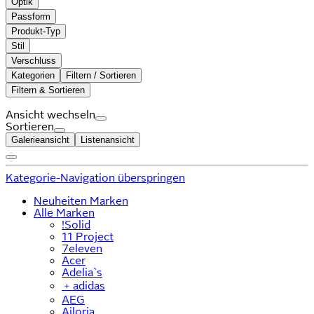
Optik
Passform
Produkt-Typ
Stil
Verschluss
Kategorien
Filtern / Sortieren
Filtern & Sortieren
Ansicht wechseln
Sortieren
Galerieansicht
Listenansicht
Kategorie-Navigation überspringen
Neuheiten Marken
Alle Marken
!Solid
11 Project
7eleven
Acer
Adelia`s
﹢
adidas
AEG
Ailoria