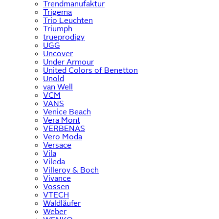
Trendmanufaktur
Trigema
Trio Leuchten
Triumph
trueprodigy
UGG
Uncover
Under Armour
United Colors of Benetton
Unold
van Well
VCM
VANS
Venice Beach
Vera Mont
VERBENAS
Vero Moda
Versace
Vila
Vileda
Villeroy & Boch
Vivance
Vossen
VTECH
Waldläufer
Weber