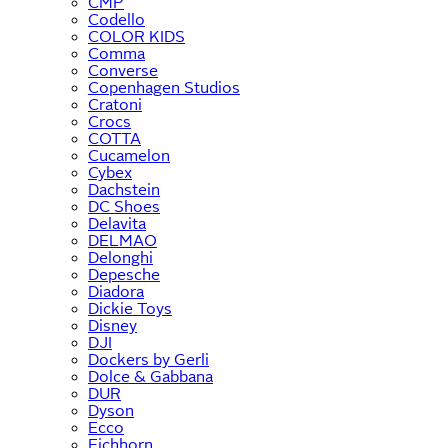
CMP
Codello
COLOR KIDS
Comma
Converse
Copenhagen Studios
Cratoni
Crocs
COTTA
Cucamelon
Cybex
Dachstein
DC Shoes
Delavita
DELMAO
Delonghi
Depesche
Diadora
Dickie Toys
Disney
DJI
Dockers by Gerli
Dolce & Gabbana
DUR
Dyson
Ecco
Eichhorn