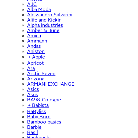
AJC
Alba Moda
Alessandro Salvarini
Alife and Kickin
Alpha Industries
Amber & June
Amica
Ammann
Andas
Aniston
﹢
Apple
Apricot
Ara
Arctic Seven
Arizona
ARMANI EXCHANGE
Asics
Asus
BA98-Cologne
﹢
Babista
BaByliss
Baby Born
Bamboo basics
Barbie
Basil
Bauknecht