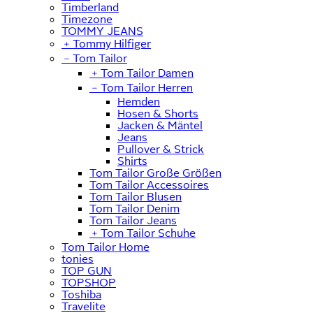
Timberland
Timezone
TOMMY JEANS
﹢
Tommy Hilfiger
﹣
Tom Tailor
﹢
Tom Tailor Damen
﹣
Tom Tailor Herren
Hemden
Hosen & Shorts
Jacken & Mäntel
Jeans
Pullover & Strick
Shirts
Tom Tailor Große Größen
Tom Tailor Accessoires
Tom Tailor Blusen
Tom Tailor Denim
Tom Tailor Jeans
﹢
Tom Tailor Schuhe
Tom Tailor Home
tonies
TOP GUN
TOPSHOP
Toshiba
Travelite