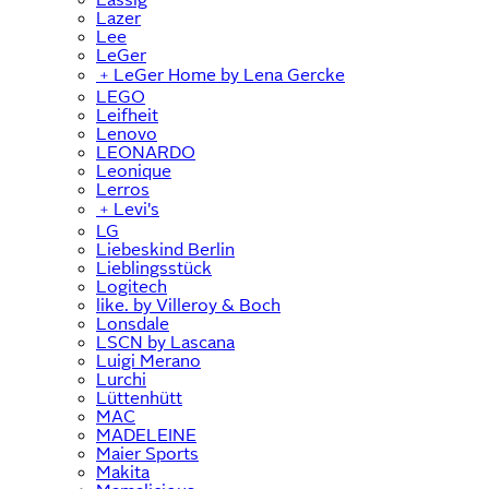
Lazer
Lee
LeGer
﹢
LeGer Home by Lena Gercke
LEGO
Leifheit
Lenovo
LEONARDO
Leonique
Lerros
﹢
Levi's
LG
Liebeskind Berlin
Lieblingsstück
Logitech
like. by Villeroy & Boch
Lonsdale
LSCN by Lascana
Luigi Merano
Lurchi
Lüttenhütt
MAC
MADELEINE
Maier Sports
Makita