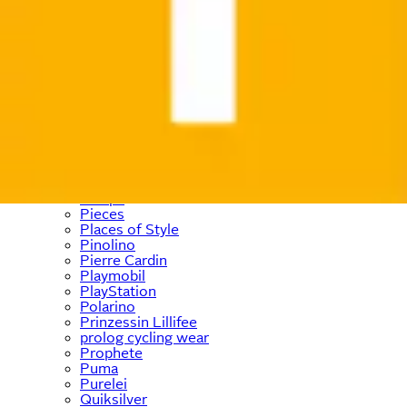
ONLY & SONS
Ostsee-Schmuck
﹢
OTTO home
﹢
OTTO products
OXMO
Panasonic
Paulmann
Paw Patrol
PEAK TIME
Pepe Jeans
PEPINO by RICOSTA
Petite Fleur
Philips
Pieces
Places of Style
Pinolino
Pierre Cardin
Playmobil
PlayStation
Polarino
Prinzessin Lillifee
prolog cycling wear
Prophete
Puma
Purelei
Quiksilver