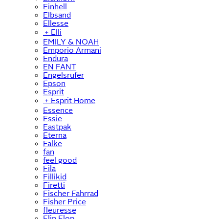
Einhell
Elbsand
Ellesse
﹢
Elli
EMILY & NOAH
Emporio Armani
Endura
EN FANT
Engelsrufer
Epson
Esprit
﹢
Esprit Home
Essence
Essie
Eastpak
Eterna
Falke
fan
feel good
Fila
Fillikid
Firetti
Fischer Fahrrad
Fisher Price
fleuresse
Flip Flop