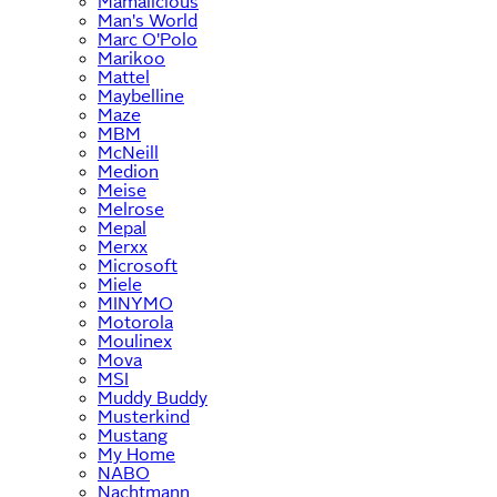
Mamalicious
Man's World
Marc O'Polo
Marikoo
Mattel
Maybelline
Maze
MBM
McNeill
Medion
Meise
Melrose
Mepal
Merxx
Microsoft
Miele
MINYMO
Motorola
Moulinex
Mova
MSI
Muddy Buddy
Musterkind
Mustang
My Home
NABO
Nachtmann