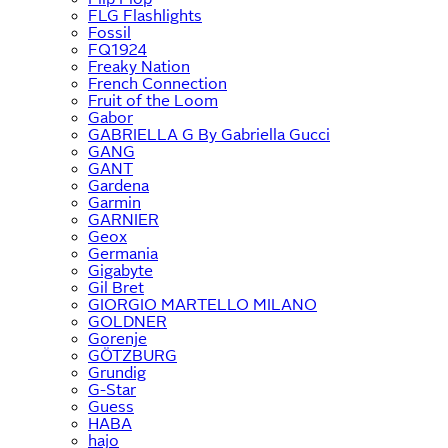
FLG Flashlights
Fossil
FQ1924
Freaky Nation
French Connection
Fruit of the Loom
Gabor
GABRIELLA G By Gabriella Gucci
GANG
GANT
Gardena
Garmin
GARNIER
Geox
Germania
Gigabyte
Gil Bret
GIORGIO MARTELLO MILANO
GOLDNER
Gorenje
GÖTZBURG
Grundig
G-Star
Guess
HABA
hajo