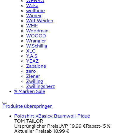
WENKO
Weka
welltime
Wimex
Witt Weiden
WMF
Woodman
WOOOD
Wrangler
W.Schillig
XLC
Y.A.S
YEAZ
Zabaione
zero
Ziener
Zwilling
Zwillingsherz
% Marken Sale
Produkte überspringen
Poloshirt »Basic« Baumwoll-Piqué
TOM TAILOR
Ursprünglicher Preis
UVP 19,99 €
Rabatt
- 5 %
Aktueller Preis
ab
18,99 €