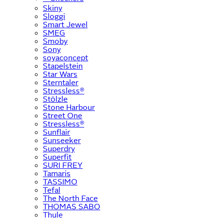
Skiny
Sloggi
Smart Jewel
SMEG
Smoby
Sony
soyaconcept
Stapelstein
Star Wars
Sterntaler
Stressless®
Stölzle
Stone Harbour
Street One
Stressless®
Sunflair
Sunseeker
Superdry
Superfit
SURI FREY
Tamaris
TASSIMO
Tefal
The North Face
THOMAS SABO
Thule