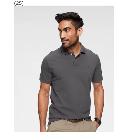
(
25
)