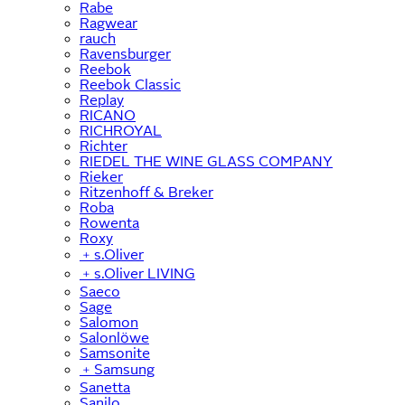
Rabe
Ragwear
rauch
Ravensburger
Reebok
Reebok Classic
Replay
RICANO
RICHROYAL
Richter
RIEDEL THE WINE GLASS COMPANY
Rieker
Ritzenhoff & Breker
Roba
Rowenta
Roxy
﹢
s.Oliver
﹢
s.Oliver LIVING
Saeco
Sage
Salomon
Salonlöwe
Samsonite
﹢
Samsung
Sanetta
Sanilo