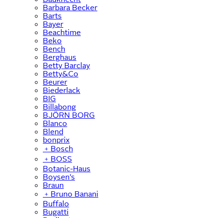
Barbara Becker
Barts
Bayer
Beachtime
Beko
Bench
Berghaus
Betty Barclay
Betty&Co
Beurer
Biederlack
BIG
Billabong
BJÖRN BORG
Blanco
Blend
bonprix
﹢
Bosch
﹢
BOSS
Botanic-Haus
Boysen's
Braun
﹢
Bruno Banani
Buffalo
Bugatti