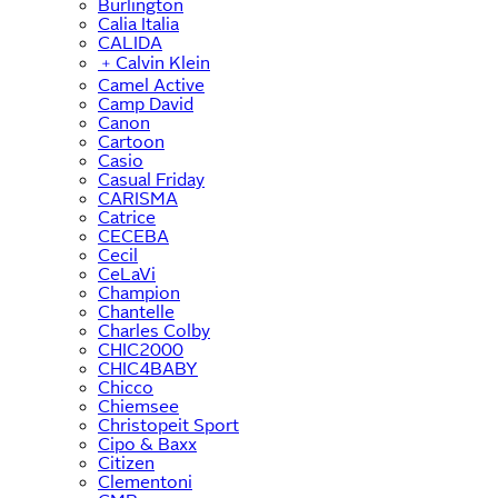
Burlington
Calia Italia
CALIDA
﹢
Calvin Klein
Camel Active
Camp David
Canon
Cartoon
Casio
Casual Friday
CARISMA
Catrice
CECEBA
Cecil
CeLaVi
Champion
Chantelle
Charles Colby
CHIC2000
CHIC4BABY
Chicco
Chiemsee
Christopeit Sport
Cipo & Baxx
Citizen
Clementoni