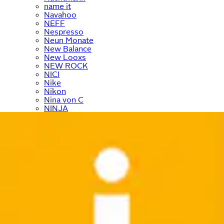
name it
Navahoo
NEFF
Nespresso
Neun Monate
New Balance
New Looxs
NEW ROCK
NICI
Nike
Nikon
Nina von C
NINJA
Nintendo
Nivea
Noisy May
Noris
NORTH BEND
NOTHING
Nuance
Nübler
NYX
Ocean Sportswear
O'Neill
ONE ELEMENT
ONLY