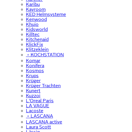
Karibu
Kayroom
KED Helmsysteme
Kenwood
Khujo
Kidsworld
Killtec
Kitchenaid
KlickFix
Klitzeklein
﹢
KOCHSTATION
Komar
Konifera
Kosmos
Krups
Krüger
Krüger Trachten
Kunert
Kuzzoi
L'Oreal Paris
LA VAGUE
Lacoste
﹢
LASCANA
LASCANA active
Laura Scott
Lässig