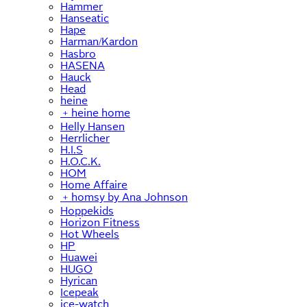
Hammer
Hanseatic
Hape
Harman/Kardon
Hasbro
HASENA
Hauck
Head
heine
﹢
heine home
Helly Hansen
Herrlicher
H.I.S
H.O.C.K.
HOM
Home Affaire
﹢
homsy by Ana Johnson
Hoppekids
Horizon Fitness
Hot Wheels
HP
Huawei
HUGO
Hyrican
Icepeak
ice-watch