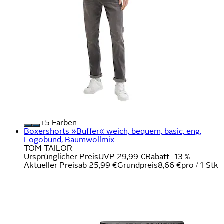
+
Farben
Boxershorts »Buffer« weich, bequem, basic, eng,
Logobund, Baumwollmix
TOM TAILOR
Ursprünglicher Preis
UVP 29,99 €
Rabatt
- 13 %
Aktueller Preis
ab
25,99 €
Grundpreis
8,66 €
pro
/
1 Stk