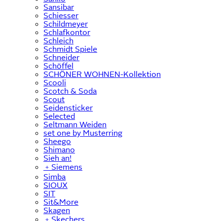
Sansibar
Schiesser
Schildmeyer
Schlafkontor
Schleich
Schmidt Spiele
Schneider
Schöffel
SCHÖNER WOHNEN-Kollektion
Scooli
Scotch & Soda
Scout
Seidensticker
Selected
Seltmann Weiden
set one by Musterring
Sheego
Shimano
Sieh an!
﹢
Siemens
Simba
SIOUX
SIT
Sit&More
Skagen
﹢
Skechers