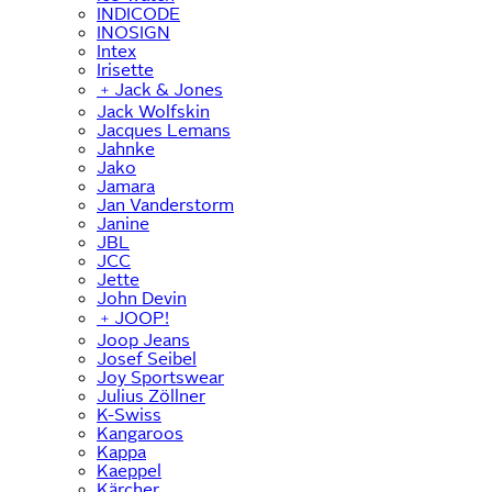
INDICODE
INOSIGN
Intex
Irisette
﹢
Jack & Jones
Jack Wolfskin
Jacques Lemans
Jahnke
Jako
Jamara
Jan Vanderstorm
Janine
JBL
JCC
Jette
John Devin
﹢
JOOP!
Joop Jeans
Josef Seibel
Joy Sportswear
Julius Zöllner
K-Swiss
Kangaroos
Kappa
Kaeppel
Kärcher