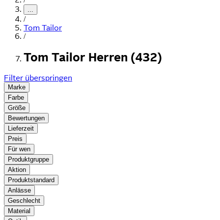
...
/
Tom Tailor
/
Tom Tailor Herren (432)
Filter überspringen
Marke
Farbe
Größe
Bewertungen
Lieferzeit
Preis
Für wen
Produktgruppe
Aktion
Produktstandard
Anlässe
Geschlecht
Material