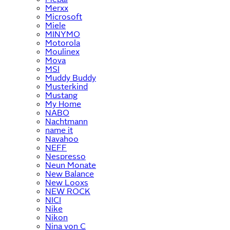
Merxx
Microsoft
Miele
MINYMO
Motorola
Moulinex
Mova
MSI
Muddy Buddy
Musterkind
Mustang
My Home
NABO
Nachtmann
name it
Navahoo
NEFF
Nespresso
Neun Monate
New Balance
New Looxs
NEW ROCK
NICI
Nike
Nikon
Nina von C