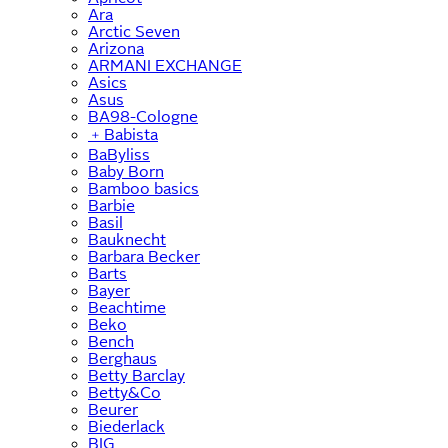
Ara
Arctic Seven
Arizona
ARMANI EXCHANGE
Asics
Asus
BA98-Cologne
﹢
Babista
BaByliss
Baby Born
Bamboo basics
Barbie
Basil
Bauknecht
Barbara Becker
Barts
Bayer
Beachtime
Beko
Bench
Berghaus
Betty Barclay
Betty&Co
Beurer
Biederlack
BIG