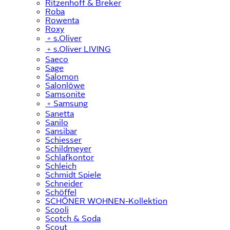
Ritzenhoff & Breker
Roba
Rowenta
Roxy
﹢
s.Oliver
﹢
s.Oliver LIVING
Saeco
Sage
Salomon
Salonlöwe
Samsonite
﹢
Samsung
Sanetta
Sanilo
Sansibar
Schiesser
Schildmeyer
Schlafkontor
Schleich
Schmidt Spiele
Schneider
Schöffel
SCHÖNER WOHNEN-Kollektion
Scooli
Scotch & Soda
Scout