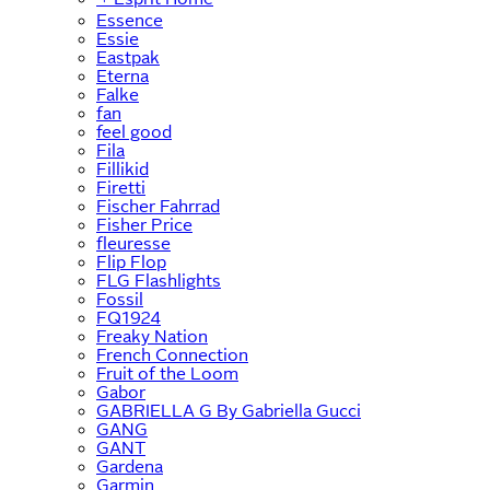
Essence
Essie
Eastpak
Eterna
Falke
fan
feel good
Fila
Fillikid
Firetti
Fischer Fahrrad
Fisher Price
fleuresse
Flip Flop
FLG Flashlights
Fossil
FQ1924
Freaky Nation
French Connection
Fruit of the Loom
Gabor
GABRIELLA G By Gabriella Gucci
GANG
GANT
Gardena
Garmin