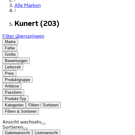
Alle Marken
/
Kunert (203)
Filter überspringen
Marke
Farbe
Größe
Bewertungen
Lieferzeit
Preis
Produktgruppe
Anlässe
Passform
Produkt-Typ
Kategorien
Filtern / Sortieren
Filtern & Sortieren
Ansicht wechseln
Sortieren
Galerieansicht
Listenansicht