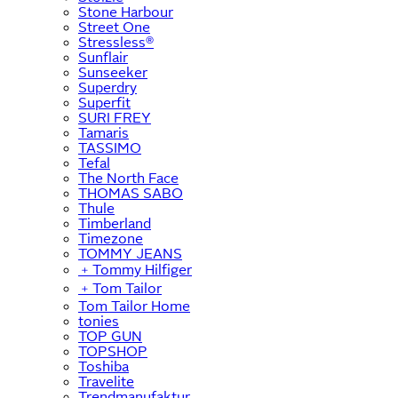
Stone Harbour
Street One
Stressless®
Sunflair
Sunseeker
Superdry
Superfit
SURI FREY
Tamaris
TASSIMO
Tefal
The North Face
THOMAS SABO
Thule
Timberland
Timezone
TOMMY JEANS
﹢
Tommy Hilfiger
﹢
Tom Tailor
Tom Tailor Home
tonies
TOP GUN
TOPSHOP
Toshiba
Travelite
Trendmanufaktur