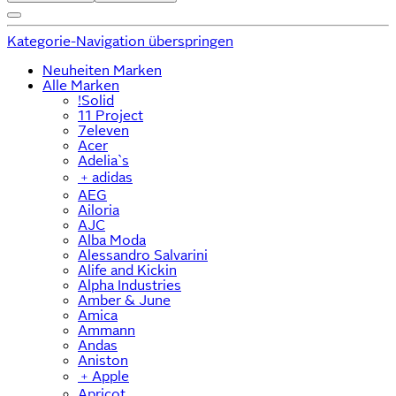
Kategorie-Navigation überspringen
Neuheiten Marken
Alle Marken
!Solid
11 Project
7eleven
Acer
Adelia`s
﹢
adidas
AEG
Ailoria
AJC
Alba Moda
Alessandro Salvarini
Alife and Kickin
Alpha Industries
Amber & June
Amica
Ammann
Andas
Aniston
﹢
Apple
Apricot