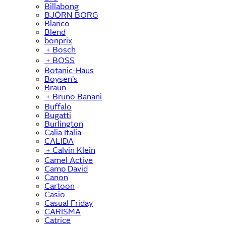
Billabong
BJÖRN BORG
Blanco
Blend
bonprix
﹢
Bosch
﹢
BOSS
Botanic-Haus
Boysen's
Braun
﹢
Bruno Banani
Buffalo
Bugatti
Burlington
Calia Italia
CALIDA
﹢
Calvin Klein
Camel Active
Camp David
Canon
Cartoon
Casio
Casual Friday
CARISMA
Catrice