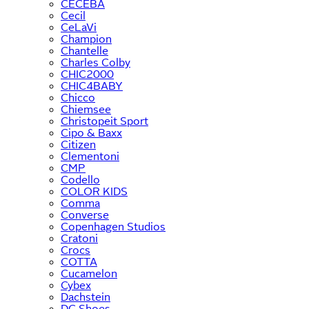
CECEBA
Cecil
CeLaVi
Champion
Chantelle
Charles Colby
CHIC2000
CHIC4BABY
Chicco
Chiemsee
Christopeit Sport
Cipo & Baxx
Citizen
Clementoni
CMP
Codello
COLOR KIDS
Comma
Converse
Copenhagen Studios
Cratoni
Crocs
COTTA
Cucamelon
Cybex
Dachstein
DC Shoes