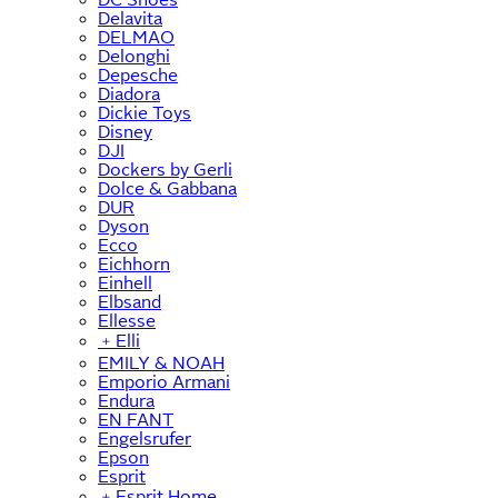
Delavita
DELMAO
Delonghi
Depesche
Diadora
Dickie Toys
Disney
DJI
Dockers by Gerli
Dolce & Gabbana
DUR
Dyson
Ecco
Eichhorn
Einhell
Elbsand
Ellesse
﹢
Elli
EMILY & NOAH
Emporio Armani
Endura
EN FANT
Engelsrufer
Epson
Esprit
﹢
Esprit Home