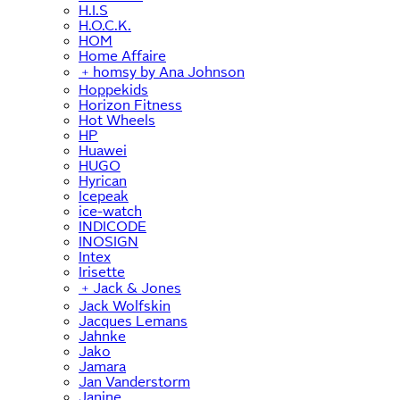
H.I.S
H.O.C.K.
HOM
Home Affaire
﹢
homsy by Ana Johnson
Hoppekids
Horizon Fitness
Hot Wheels
HP
Huawei
HUGO
Hyrican
Icepeak
ice-watch
INDICODE
INOSIGN
Intex
Irisette
﹢
Jack & Jones
Jack Wolfskin
Jacques Lemans
Jahnke
Jako
Jamara
Jan Vanderstorm
Janine