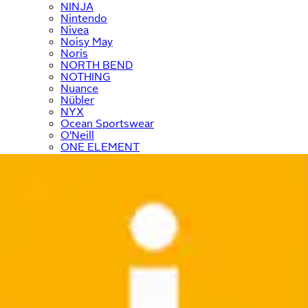
NINJA
Nintendo
Nivea
Noisy May
Noris
NORTH BEND
NOTHING
Nuance
Nübler
NYX
Ocean Sportswear
O'Neill
ONE ELEMENT
ONLY
ONLY & SONS
Ostsee-Schmuck
﹢
OTTO home
﹢
OTTO products
OXMO
Panasonic
Paulmann
Paw Patrol
PEAK TIME
Pepe Jeans
PEPINO by RICOSTA
Petite Fleur