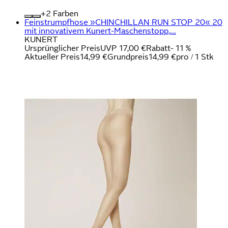
+
Farben
Feinstrumpfhose »CHINCHILLAN RUN STOP 20« 20
mit innovativem Kunert-Maschenstopp,...
KUNERT
Ursprünglicher Preis
UVP 17,00 €
Rabatt
- 11 %
Aktueller Preis
14,99 €
Grundpreis
14,99 €
pro
/
1 Stk