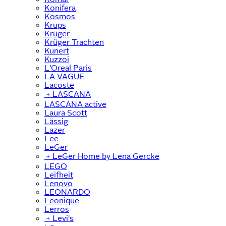
Konifera
Kosmos
Krups
Krüger
Krüger Trachten
Kunert
Kuzzoi
L'Oreal Paris
LA VAGUE
Lacoste
﹢
LASCANA
LASCANA active
Laura Scott
Lässig
Lazer
Lee
LeGer
﹢
LeGer Home by Lena Gercke
LEGO
Leifheit
Lenovo
LEONARDO
Leonique
Lerros
﹢
Levi's