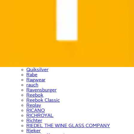
Philips
Pieces
Places of Style
Pinolino
Pierre Cardin
Playmobil
PlayStation
Polarino
Prinzessin Lillifee
prolog cycling wear
Prophete
Puma
Purelei
Quiksilver
Rabe
Ragwear
rauch
Ravensburger
Reebok
Reebok Classic
Replay
RICANO
RICHROYAL
Richter
RIEDEL THE WINE GLASS COMPANY
Rieker