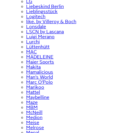
LG
Liebeskind Berlin
Lieblingsstück
Logitech
like. by Villeroy & Boch
Lonsdale
LSCN by Lascana
Luigi Merano
Lurchi
Lüttenhütt
MAC
MADELEINE
Maier Sports
Makita
Mamalicious
Man's World
Marc O'Polo
Marikoo
Mattel
Maybelline
Maze
MBM
McNeill
Medion
Meise
Melrose
Mepal