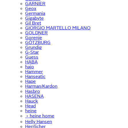
GARNIER
Geox
Germania
Gigabyte
Gil Bret
GIORGIO MARTELLO MILANO
GOLDNER
Gorenje
GÖTZBURG
Grundig
G-Star
Guess
HABA
hajo
Hammer
Hanseatic
Hape
Harman/Kardon
Hasbro
HASENA
Hauck
Head
heine
﹢
heine home
Helly Hansen
Herrlicher