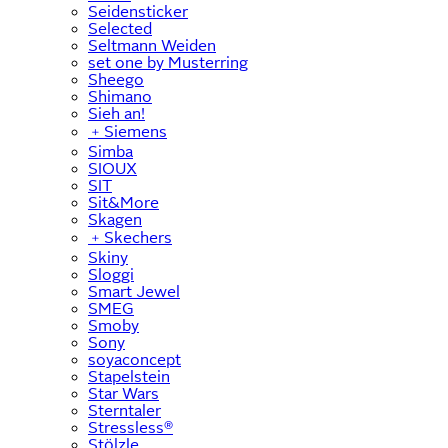
Seidensticker
Selected
Seltmann Weiden
set one by Musterring
Sheego
Shimano
Sieh an!
﹢
Siemens
Simba
SIOUX
SIT
Sit&More
Skagen
﹢
Skechers
Skiny
Sloggi
Smart Jewel
SMEG
Smoby
Sony
soyaconcept
Stapelstein
Star Wars
Sterntaler
Stressless®
Stölzle