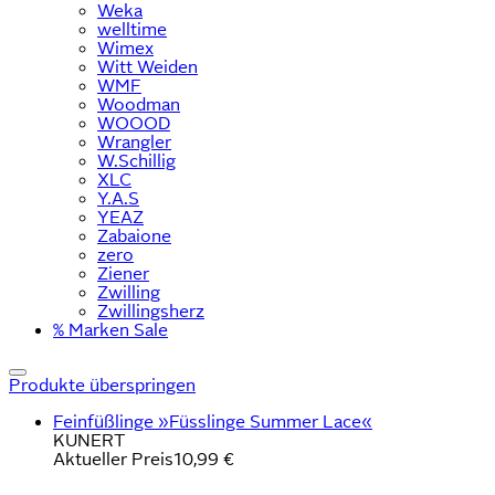
Weka
welltime
Wimex
Witt Weiden
WMF
Woodman
WOOOD
Wrangler
W.Schillig
XLC
Y.A.S
YEAZ
Zabaione
zero
Ziener
Zwilling
Zwillingsherz
% Marken Sale
Produkte überspringen
Feinfüßlinge »Füsslinge Summer Lace«
KUNERT
Aktueller Preis
10,99 €