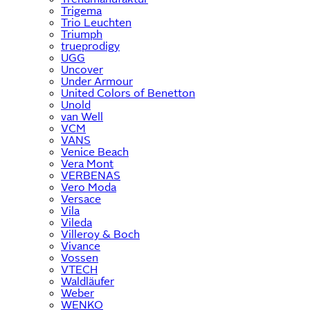
Trigema
Trio Leuchten
Triumph
trueprodigy
UGG
Uncover
Under Armour
United Colors of Benetton
Unold
van Well
VCM
VANS
Venice Beach
Vera Mont
VERBENAS
Vero Moda
Versace
Vila
Vileda
Villeroy & Boch
Vivance
Vossen
VTECH
Waldläufer
Weber
WENKO