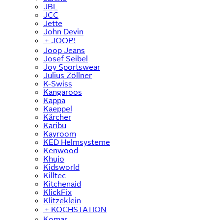
JBL
JCC
Jette
John Devin
﹢
JOOP!
Joop Jeans
Josef Seibel
Joy Sportswear
Julius Zöllner
K-Swiss
Kangaroos
Kappa
Kaeppel
Kärcher
Karibu
Kayroom
KED Helmsysteme
Kenwood
Khujo
Kidsworld
Killtec
Kitchenaid
KlickFix
Klitzeklein
﹢
KOCHSTATION
Komar