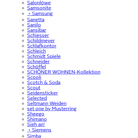
Salonlöwe
Samsonite
﹢
Samsung
Sanetta
Sanilo
Sansibar
Schiesser
Schildmeyer
Schlafkontor
Schleich
Schmidt Spiele
Schneider
Schöffel
SCHÖNER WOHNEN-Kollektion
Scooli
Scotch & Soda
Scout
Seidensticker
Selected
Seltmann Weiden
set one by Musterring
Sheego
Shimano
Sieh an!
﹢
Siemens
Simba