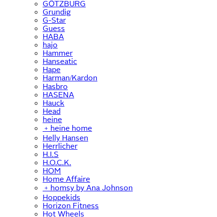
GÖTZBURG
Grundig
G-Star
Guess
HABA
hajo
Hammer
Hanseatic
Hape
Harman/Kardon
Hasbro
HASENA
Hauck
Head
heine
﹢
heine home
Helly Hansen
Herrlicher
H.I.S
H.O.C.K.
HOM
Home Affaire
﹢
homsy by Ana Johnson
Hoppekids
Horizon Fitness
Hot Wheels