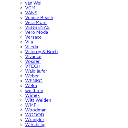
van Well
VCM
VANS
Venice Beach
Vera Mont
VERBENAS
Vero Moda
Versace
Vila
Vileda
Villeroy & Boch
Vivance
Vossen
VTECH
Waldläufer
Weber
WENKO
Weka
welltime
Wimex
Witt Weiden
WMF
Woodman
WOOOD
Wrangler
W.Schillig