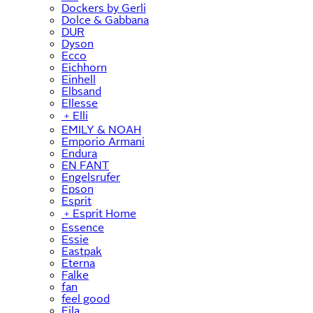
Dockers by Gerli
Dolce & Gabbana
DUR
Dyson
Ecco
Eichhorn
Einhell
Elbsand
Ellesse
﹢
Elli
EMILY & NOAH
Emporio Armani
Endura
EN FANT
Engelsrufer
Epson
Esprit
﹢
Esprit Home
Essence
Essie
Eastpak
Eterna
Falke
fan
feel good
Fila