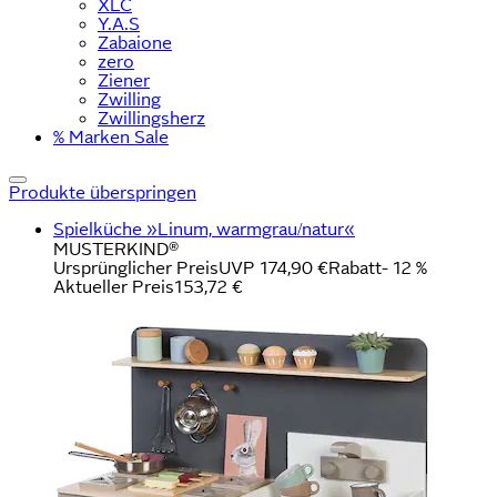
XLC
Y.A.S
Zabaione
zero
Ziener
Zwilling
Zwillingsherz
% Marken Sale
Produkte überspringen
Spielküche »Linum, warmgrau/natur«
MUSTERKIND®
Ursprünglicher Preis
UVP 174,90 €
Rabatt
- 12 %
Aktueller Preis
153,72 €