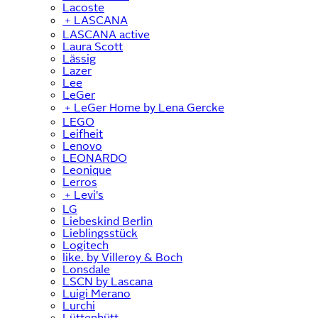
Lacoste
﹢
LASCANA
LASCANA active
Laura Scott
Lässig
Lazer
Lee
LeGer
﹢
LeGer Home by Lena Gercke
LEGO
Leifheit
Lenovo
LEONARDO
Leonique
Lerros
﹢
Levi's
LG
Liebeskind Berlin
Lieblingsstück
Logitech
like. by Villeroy & Boch
Lonsdale
LSCN by Lascana
Luigi Merano
Lurchi
Lüttenhütt