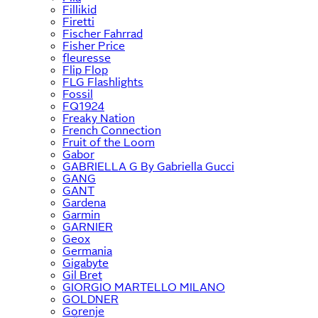
Fillikid
Firetti
Fischer Fahrrad
Fisher Price
fleuresse
Flip Flop
FLG Flashlights
Fossil
FQ1924
Freaky Nation
French Connection
Fruit of the Loom
Gabor
GABRIELLA G By Gabriella Gucci
GANG
GANT
Gardena
Garmin
GARNIER
Geox
Germania
Gigabyte
Gil Bret
GIORGIO MARTELLO MILANO
GOLDNER
Gorenje