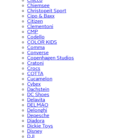
Chicco
Chiemsee
Christopeit Sport
Cipo & Baxx
Citizen
Clementoni
CMP
Codello
COLOR KIDS
Comma
Converse
Copenhagen Studios
Cratoni
Crocs
COTTA
Cucamelon
Cybex
Dachstein
DC Shoes
Delavita
DELMAO
Delonghi
Depesche
Diadora
Dickie Toys
Disney
DJI