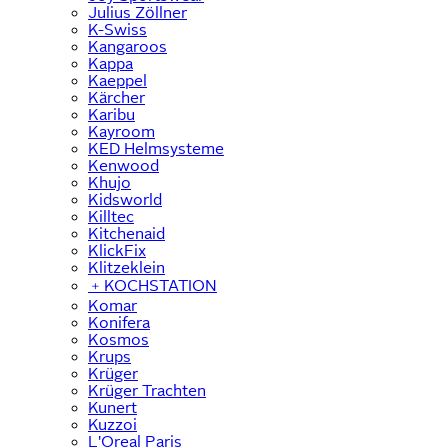
Julius Zöllner
K-Swiss
Kangaroos
Kappa
Kaeppel
Kärcher
Karibu
Kayroom
KED Helmsysteme
Kenwood
Khujo
Kidsworld
Killtec
Kitchenaid
KlickFix
Klitzeklein
﹢
KOCHSTATION
Komar
Konifera
Kosmos
Krups
Krüger
Krüger Trachten
Kunert
Kuzzoi
L'Oreal Paris