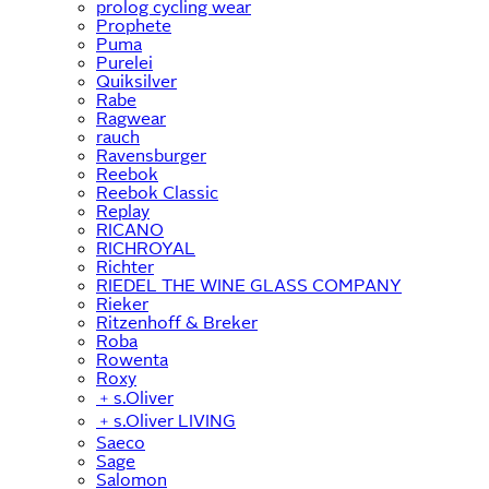
prolog cycling wear
Prophete
Puma
Purelei
Quiksilver
Rabe
Ragwear
rauch
Ravensburger
Reebok
Reebok Classic
Replay
RICANO
RICHROYAL
Richter
RIEDEL THE WINE GLASS COMPANY
Rieker
Ritzenhoff & Breker
Roba
Rowenta
Roxy
﹢
s.Oliver
﹢
s.Oliver LIVING
Saeco
Sage
Salomon