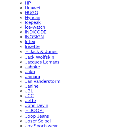
HP
Huawei
HUGO
Hyrican
Icepeak
ice-watch
INDICODE
INOSIGN
Intex
Irisette
﹢
Jack & Jones
Jack Wolfskin
Jacques Lemans
Jahnke
Jako
Jamara
Jan Vanderstorm
Janine
JBL
JCC
Jette
John Devin
﹢
JOOP!
Joop Jeans
Josef Seibel
Joy Sportswear