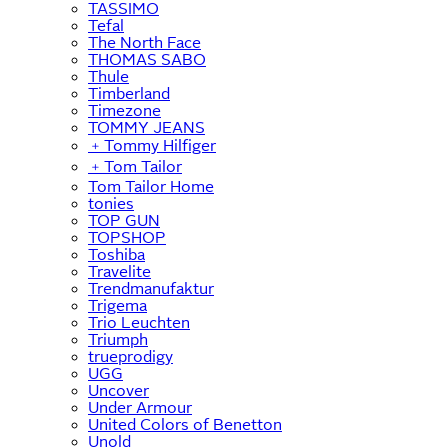
TASSIMO
Tefal
The North Face
THOMAS SABO
Thule
Timberland
Timezone
TOMMY JEANS
﹢
Tommy Hilfiger
﹢
Tom Tailor
Tom Tailor Home
tonies
TOP GUN
TOPSHOP
Toshiba
Travelite
Trendmanufaktur
Trigema
Trio Leuchten
Triumph
trueprodigy
UGG
Uncover
Under Armour
United Colors of Benetton
Unold