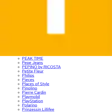
NYX
Ocean Sportswear
O'Neill
ONE ELEMENT
ONLY
ONLY & SONS
Ostsee-Schmuck
﹢
OTTO home
﹢
OTTO products
OXMO
Panasonic
Paulmann
Paw Patrol
PEAK TIME
Pepe Jeans
PEPINO by RICOSTA
Petite Fleur
Philips
Pieces
Places of Style
Pinolino
Pierre Cardin
Playmobil
PlayStation
Polarino
Prinzessin Lillifee