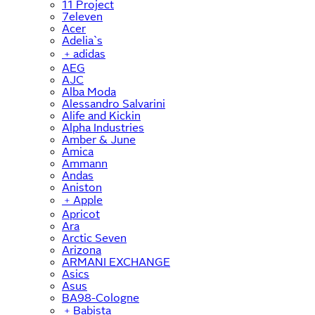
11 Project
7eleven
Acer
Adelia`s
﹢
adidas
AEG
AJC
Alba Moda
Alessandro Salvarini
Alife and Kickin
Alpha Industries
Amber & June
Amica
Ammann
Andas
Aniston
﹢
Apple
Apricot
Ara
Arctic Seven
Arizona
ARMANI EXCHANGE
Asics
Asus
BA98-Cologne
﹢
Babista