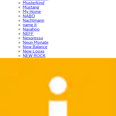
Musterkind
Mustang
My Home
NABO
Nachtmann
name it
Navahoo
NEFF
Nespresso
Neun Monate
New Balance
New Looxs
NEW ROCK
NICI
Nike
Nikon
Nina von C
NINJA
Nintendo
Nivea
Noisy May
Noris
NORTH BEND
NOTHING
Nuance
Nübler