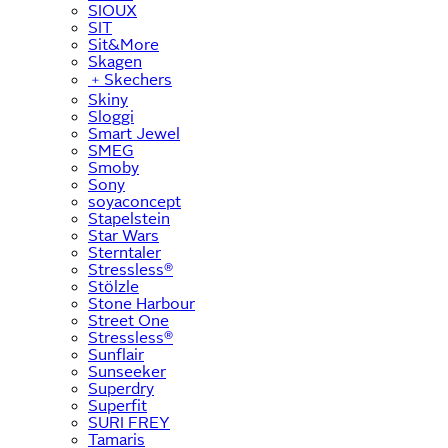
SIOUX
SIT
Sit&More
Skagen
﹢
Skechers
Skiny
Sloggi
Smart Jewel
SMEG
Smoby
Sony
soyaconcept
Stapelstein
Star Wars
Sterntaler
Stressless®
Stölzle
Stone Harbour
Street One
Stressless®
Sunflair
Sunseeker
Superdry
Superfit
SURI FREY
Tamaris