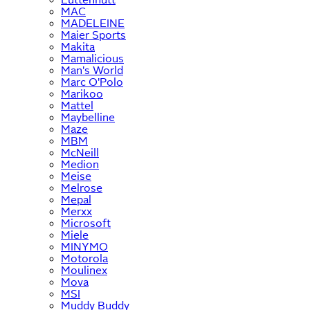
MAC
MADELEINE
Maier Sports
Makita
Mamalicious
Man's World
Marc O'Polo
Marikoo
Mattel
Maybelline
Maze
MBM
McNeill
Medion
Meise
Melrose
Mepal
Merxx
Microsoft
Miele
MINYMO
Motorola
Moulinex
Mova
MSI
Muddy Buddy