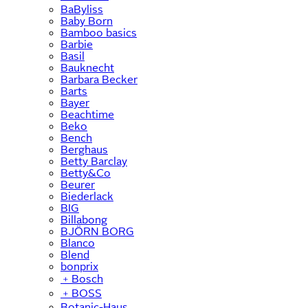
BaByliss
Baby Born
Bamboo basics
Barbie
Basil
Bauknecht
Barbara Becker
Barts
Bayer
Beachtime
Beko
Bench
Berghaus
Betty Barclay
Betty&Co
Beurer
Biederlack
BIG
Billabong
BJÖRN BORG
Blanco
Blend
bonprix
﹢
Bosch
﹢
BOSS
Botanic-Haus