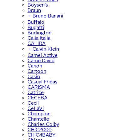
Boysen's
Braun
﹢
Bruno Banani
Buffalo
Bugatti
Burlington
Calia Italia
CALIDA
﹢
Calvin Klein
Camel Active
Camp David
Canon
Cartoon
Casio
Casual Friday
CARISMA
Catrice
CECEBA
Cecil
CeLaVi
Champion
Chantelle
Charles Colby
CHIC2000
CHIC4BABY