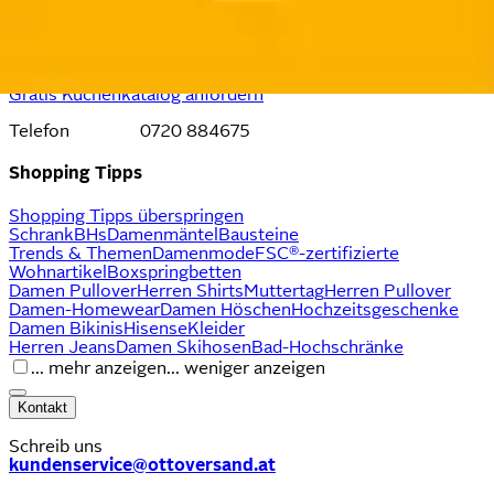
Unser Partner
Küche&Co
hilft Dir bei der Planung Deiner
Traumküche.
Beratungstermin vereinbaren
Gratis Küchenkatalog anfordern
Telefon 0720 884675
Shopping Tipps
Shopping Tipps überspringen
Schrank
BHs
Damenmäntel
Bausteine
Trends & Themen
Damenmode
FSC®-zertifizierte
Wohnartikel
Boxspringbetten
Damen Pullover
Herren Shirts
Muttertag
Herren Pullover
Damen-Homewear
Damen Höschen
Hochzeitsgeschenke
Damen Bikinis
Hisense
Kleider
Herren Jeans
Damen Skihosen
Bad-Hochschränke
... mehr anzeigen
... weniger anzeigen
Kontakt
Schreib uns
kundenservice@ottoversand.at