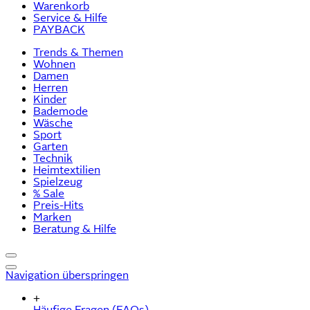
Warenkorb
Service & Hilfe
PAYBACK
Trends & Themen
Wohnen
Damen
Herren
Kinder
Bademode
Wäsche
Sport
Garten
Technik
Heimtextilien
Spielzeug
% Sale
Preis-Hits
Marken
Beratung & Hilfe
Navigation überspringen
+
Häufige Fragen (FAQs)