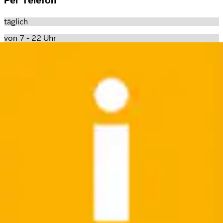
Per Telefon
täglich
von 7 - 22 Uhr
0316 606888
Sonstiges
WhatsAPP
Mo-Fr,
von 7 - 18 Uhr
0316 606888
E-Mail
jederzeit
kundenservice@ottoversand.at
Küchenplanung