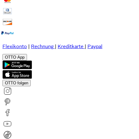
Flexikonto
|
Rechnung
|
Kreditkarte
|
Paypal
OTTO App
OTTO folgen