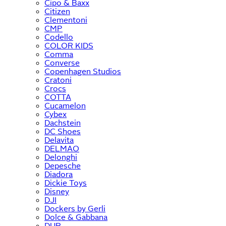
Cipo & Baxx
Citizen
Clementoni
CMP
Codello
COLOR KIDS
Comma
Converse
Copenhagen Studios
Cratoni
Crocs
COTTA
Cucamelon
Cybex
Dachstein
DC Shoes
Delavita
DELMAO
Delonghi
Depesche
Diadora
Dickie Toys
Disney
DJI
Dockers by Gerli
Dolce & Gabbana
DUR