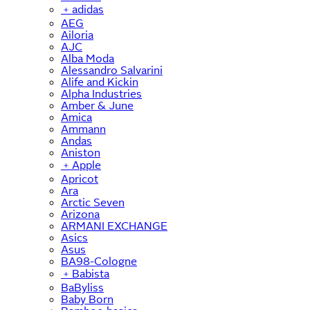
﹢
adidas
AEG
Ailoria
AJC
Alba Moda
Alessandro Salvarini
Alife and Kickin
Alpha Industries
Amber & June
Amica
Ammann
Andas
Aniston
﹢
Apple
Apricot
Ara
Arctic Seven
Arizona
ARMANI EXCHANGE
Asics
Asus
BA98-Cologne
﹢
Babista
BaByliss
Baby Born