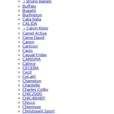
﹢
Bruno Banani
Buffalo
Bugatti
Burlington
Calia Italia
CALIDA
﹢
Calvin Klein
Camel Active
Camp David
Canon
Cartoon
Casio
Casual Friday
CARISMA
Catrice
CECEBA
Cecil
CeLaVi
Champion
Chantelle
Charles Colby
CHIC2000
CHIC4BABY
Chicco
Chiemsee
Christopeit Sport