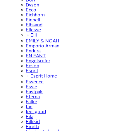
Dyson
Ecco
Eichhorn
Einhell
Elbsand
Ellesse
﹢
Elli
EMILY & NOAH
Emporio Armani
Endura
EN FANT
Engelsrufer
Epson
Esprit
﹢
Esprit Home
Essence
Essie
Eastpak
Eterna
Falke
fan
feel good
Fila
Fillikid
Firetti