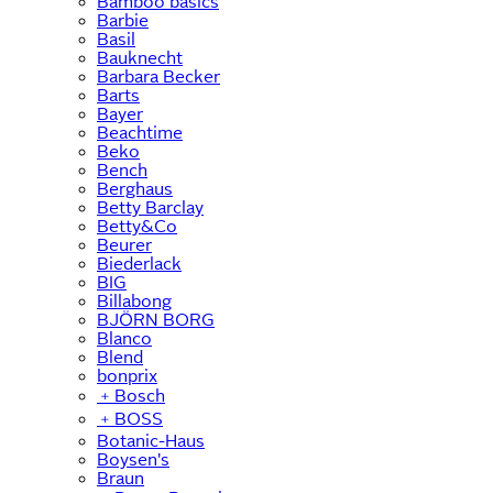
Bamboo basics
Barbie
Basil
Bauknecht
Barbara Becker
Barts
Bayer
Beachtime
Beko
Bench
Berghaus
Betty Barclay
Betty&Co
Beurer
Biederlack
BIG
Billabong
BJÖRN BORG
Blanco
Blend
bonprix
﹢
Bosch
﹢
BOSS
Botanic-Haus
Boysen's
Braun