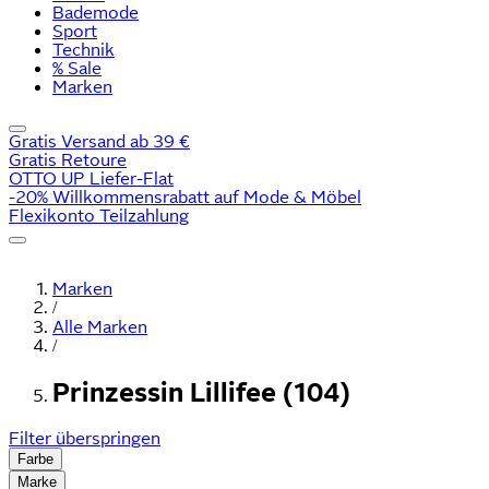
Bademode
Sport
Technik
% Sale
Marken
Gratis Versand ab 39 €
Gratis Retoure
OTTO UP Liefer-Flat
-20% Willkommensrabatt auf Mode & Möbel
Flexikonto Teilzahlung
Marken
/
Alle Marken
/
Prinzessin Lillifee (104)
Filter überspringen
Farbe
Marke