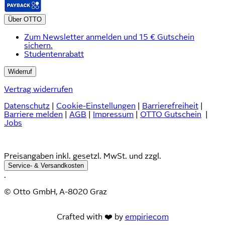
Über OTTO
Zum Newsletter anmelden und 15 € Gutschein
sichern.
Studentenrabatt
Widerruf
Vertrag widerrufen
Datenschutz
|
Cookie-Einstellungen
|
Barrierefreiheit
|
Barriere melden
|
AGB
|
Impressum
|
OTTO Gutschein
|
Jobs
Preisangaben inkl. gesetzl. MwSt. und zzgl.
Service- & Versandkosten
.
© Otto GmbH, A-8020 Graz
Crafted with ❤️ by
empiriecom