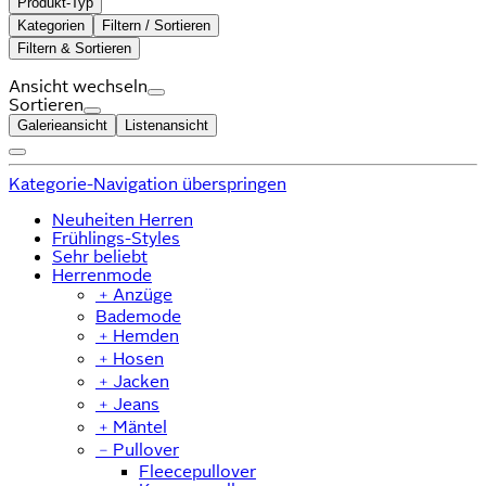
Produkt-Typ
Kategorien
Filtern / Sortieren
Filtern & Sortieren
Ansicht wechseln
Sortieren
Galerieansicht
Listenansicht
Kategorie-Navigation überspringen
Neuheiten Herren
Frühlings-Styles
Sehr beliebt
Herrenmode
﹢
Anzüge
Bademode
﹢
Hemden
﹢
Hosen
﹢
Jacken
﹢
Jeans
﹢
Mäntel
﹣
Pullover
Fleecepullover