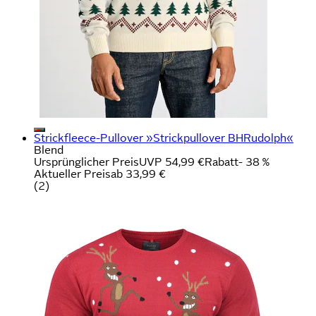
Strickfleece-Pullover »Strickpullover BHRudolph«
Blend
Ursprünglicher Preis
UVP 54,99 €
Rabatt
- 38 %
Aktueller Preis
ab
33,99 €
(
2
)