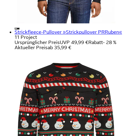
Strickfleece-Pullover »Strickpullover PRRuben«
11 Project
Ursprünglicher Preis
UVP 49,99 €
Rabatt
- 28 %
Aktueller Preis
ab
35,99 €