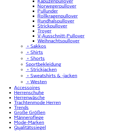
Kapuzenpullover
Norwegerpullover
Pullunder
Rollkragenpullover
Rundhalspullover
Strickpullover
Troyer
V-Ausschnitt-Pullover
Weihnachtspullover
﹢
Sakkos
﹢
Shirts
﹢
Shorts
Sportbekleidung
﹢
Strickjacken
﹢
Sweatshirts & -jacken
﹢
Westen
Accessoires
Herrenschuhe
Herrenwäsche
Trachtenmode Herren
Trends
Große Größen
Männerpflege
Mode-Marken
Qualitätssiegel