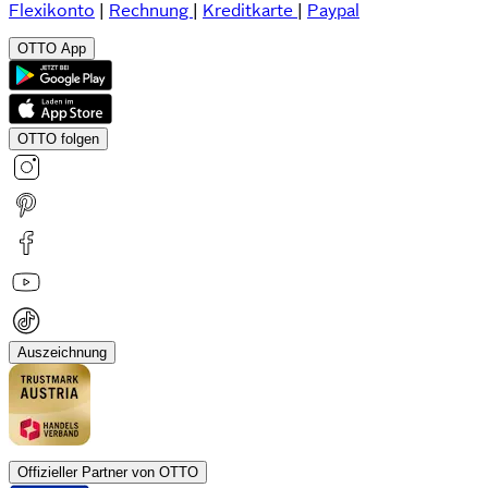
Flexikonto
|
Rechnung
|
Kreditkarte
|
Paypal
OTTO App
OTTO folgen
Auszeichnung
Offizieller Partner von OTTO