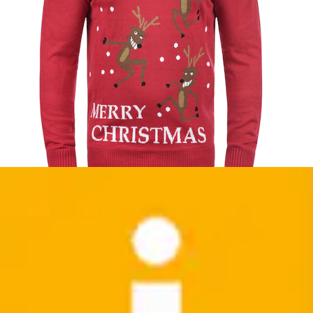
+
Farben
Rundhalspullover »Pullover TORE«
Jan Vanderstorm
Aktueller Preis
ab
52,99 €