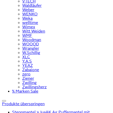
VTECH
Waldläufer
Weber
WENKO
Weka
welltime
Wimex
Witt Weiden
WMF
Woodman
WOOOD
Wrangler
W.Schillig
XLC
Y.A.S
YEAZ
Zabaione
zero
Ziener
Zwilling
Zwillingsherz
% Marken Sale
Produkte überspringen
Steppmantel »JuaAK A« Puffermantel mit