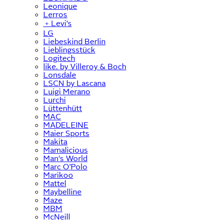
Leonique
Lerros
﹢
Levi's
LG
Liebeskind Berlin
Lieblingsstück
Logitech
like. by Villeroy & Boch
Lonsdale
LSCN by Lascana
Luigi Merano
Lurchi
Lüttenhütt
MAC
MADELEINE
Maier Sports
Makita
Mamalicious
Man's World
Marc O'Polo
Marikoo
Mattel
Maybelline
Maze
MBM
McNeill