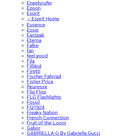
Engelsrufer
Epson
Esprit
﹢
Esprit Home
Essence
Essie
Eastpak
Eterna
Falke
fan
feel good
Fila
Fillikid
Firetti
Fischer Fahrrad
Fisher Price
fleuresse
Flip Flop
FLG Flashlights
Fossil
FQ1924
Freaky Nation
French Connection
Fruit of the Loom
Gabor
GABRIELLA G By Gabriella Gucci