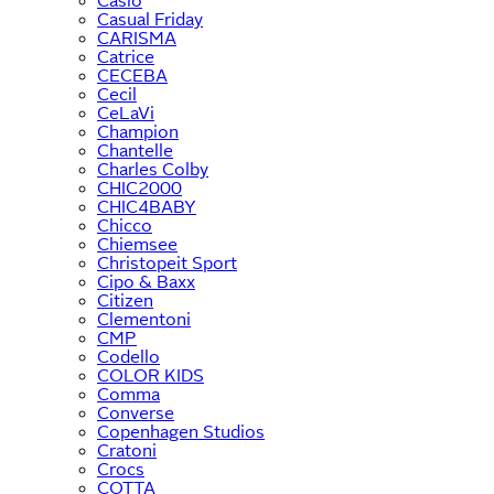
Casio
Casual Friday
CARISMA
Catrice
CECEBA
Cecil
CeLaVi
Champion
Chantelle
Charles Colby
CHIC2000
CHIC4BABY
Chicco
Chiemsee
Christopeit Sport
Cipo & Baxx
Citizen
Clementoni
CMP
Codello
COLOR KIDS
Comma
Converse
Copenhagen Studios
Cratoni
Crocs
COTTA