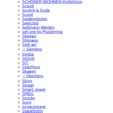
SCHÖNER WOHNEN-Kollektion
Scooli
Scotch & Soda
Scout
Seidensticker
Selected
Seltmann Weiden
set one by Musterring
Sheego
Shimano
Sieh an!
﹢
Siemens
Simba
SIOUX
SIT
Sit&More
Skagen
﹢
Skechers
Skiny
Sloggi
Smart Jewel
SMEG
Smoby
Sony
soyaconcept
Stapelstein