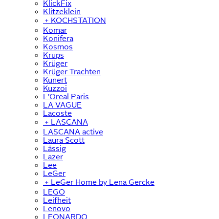
KlickFix
Klitzeklein
﹢
KOCHSTATION
Komar
Konifera
Kosmos
Krups
Krüger
Krüger Trachten
Kunert
Kuzzoi
L'Oreal Paris
LA VAGUE
Lacoste
﹢
LASCANA
LASCANA active
Laura Scott
Lässig
Lazer
Lee
LeGer
﹢
LeGer Home by Lena Gercke
LEGO
Leifheit
Lenovo
LEONARDO