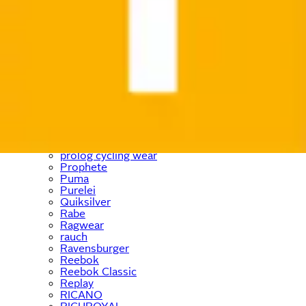
PEAK TIME
Pepe Jeans
PEPINO by RICOSTA
Petite Fleur
Philips
Pieces
Places of Style
Pinolino
Pierre Cardin
Playmobil
PlayStation
Polarino
Prinzessin Lillifee
prolog cycling wear
Prophete
Puma
Purelei
Quiksilver
Rabe
Ragwear
rauch
Ravensburger
Reebok
Reebok Classic
Replay
RICANO