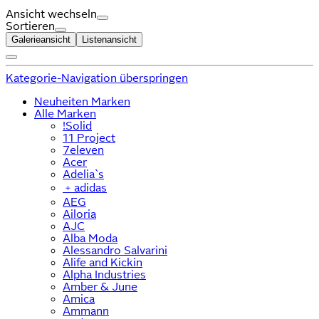
Ansicht wechseln
Sortieren
Galerieansicht
Listenansicht
Kategorie-Navigation überspringen
Neuheiten Marken
Alle Marken
!Solid
11 Project
7eleven
Acer
Adelia`s
﹢
adidas
AEG
Ailoria
AJC
Alba Moda
Alessandro Salvarini
Alife and Kickin
Alpha Industries
Amber & June
Amica
Ammann