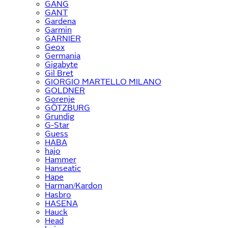
GANG
GANT
Gardena
Garmin
GARNIER
Geox
Germania
Gigabyte
Gil Bret
GIORGIO MARTELLO MILANO
GOLDNER
Gorenje
GÖTZBURG
Grundig
G-Star
Guess
HABA
hajo
Hammer
Hanseatic
Hape
Harman/Kardon
Hasbro
HASENA
Hauck
Head