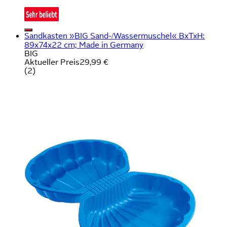
Sandkasten »BIG Sand-/Wassermuschel« BxTxH:
89x74x22 cm; Made in Germany
BIG
Aktueller Preis
29,99 €
(
2
)