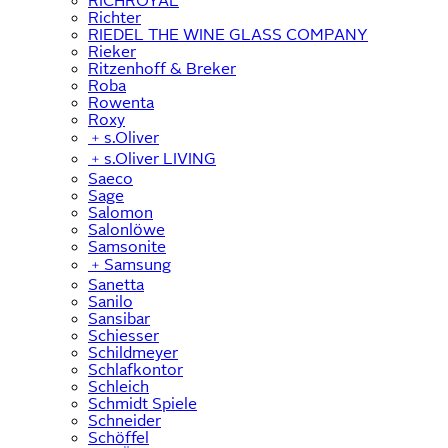
RICHROYAL
Richter
RIEDEL THE WINE GLASS COMPANY
Rieker
Ritzenhoff & Breker
Roba
Rowenta
Roxy
﹢
s.Oliver
﹢
s.Oliver LIVING
Saeco
Sage
Salomon
Salonlöwe
Samsonite
﹢
Samsung
Sanetta
Sanilo
Sansibar
Schiesser
Schildmeyer
Schlafkontor
Schleich
Schmidt Spiele
Schneider
Schöffel