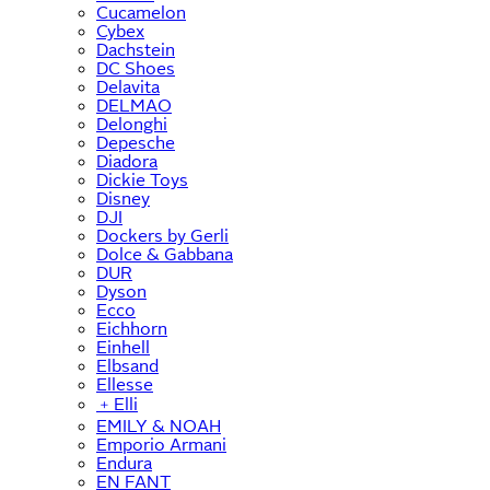
Cucamelon
Cybex
Dachstein
DC Shoes
Delavita
DELMAO
Delonghi
Depesche
Diadora
Dickie Toys
Disney
DJI
Dockers by Gerli
Dolce & Gabbana
DUR
Dyson
Ecco
Eichhorn
Einhell
Elbsand
Ellesse
﹢
Elli
EMILY & NOAH
Emporio Armani
Endura
EN FANT