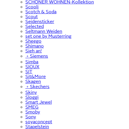
SCHÖNER WOHNEN-Kollektion
Scooli
Scotch & Soda
Scout
Seidensticker
Selected
Seltmann Weiden
set one by Musterring
Sheego
Shimano
Sieh an!
﹢
Siemens
Simba
SIOUX
SIT
Sit&More
Skagen
﹢
Skechers
Skiny
Sloggi
Smart Jewel
SMEG
Smoby
Sony
soyaconcept
Stapelstein