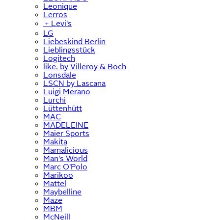
Leonique
Lerros
﹢
Levi's
LG
Liebeskind Berlin
Lieblingsstück
Logitech
like. by Villeroy & Boch
Lonsdale
LSCN by Lascana
Luigi Merano
Lurchi
Lüttenhütt
MAC
MADELEINE
Maier Sports
Makita
Mamalicious
Man's World
Marc O'Polo
Marikoo
Mattel
Maybelline
Maze
MBM
McNeill