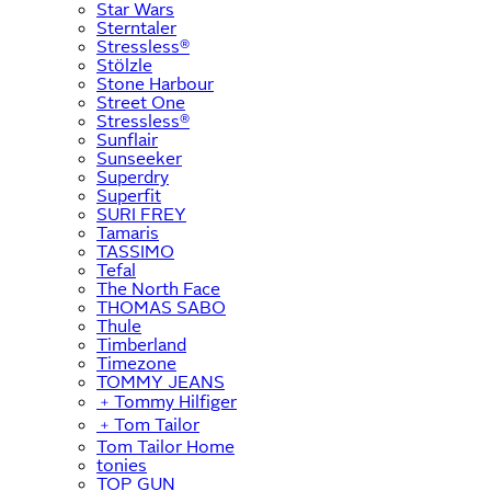
Star Wars
Sterntaler
Stressless®
Stölzle
Stone Harbour
Street One
Stressless®
Sunflair
Sunseeker
Superdry
Superfit
SURI FREY
Tamaris
TASSIMO
Tefal
The North Face
THOMAS SABO
Thule
Timberland
Timezone
TOMMY JEANS
﹢
Tommy Hilfiger
﹢
Tom Tailor
Tom Tailor Home
tonies
TOP GUN