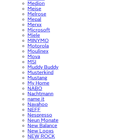
Medion
Meise
Melrose
Mepal
Merxx
Microsoft
Miele
MINYMO
Motorola
Moulinex
Mova
MSI
Muddy Buddy
Musterkind
Mustang
My Home
NABO
Nachtmann
name it
Navahoo
NEFF
Nespresso
Neun Monate
New Balance
New Looxs
NEW ROCK