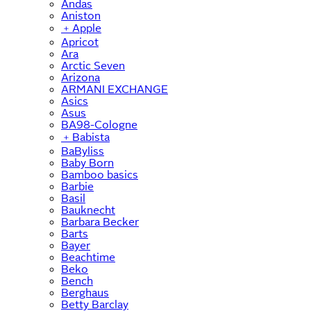
Andas
Aniston
﹢
Apple
Apricot
Ara
Arctic Seven
Arizona
ARMANI EXCHANGE
Asics
Asus
BA98-Cologne
﹢
Babista
BaByliss
Baby Born
Bamboo basics
Barbie
Basil
Bauknecht
Barbara Becker
Barts
Bayer
Beachtime
Beko
Bench
Berghaus
Betty Barclay