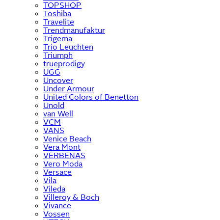
TOPSHOP
Toshiba
Travelite
Trendmanufaktur
Trigema
Trio Leuchten
Triumph
trueprodigy
UGG
Uncover
Under Armour
United Colors of Benetton
Unold
van Well
VCM
VANS
Venice Beach
Vera Mont
VERBENAS
Vero Moda
Versace
Vila
Vileda
Villeroy & Boch
Vivance
Vossen