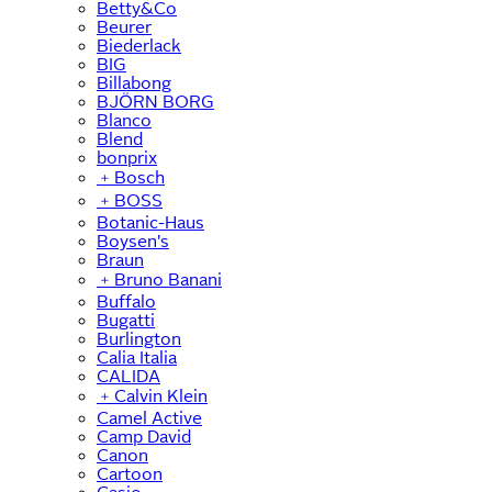
Betty&Co
Beurer
Biederlack
BIG
Billabong
BJÖRN BORG
Blanco
Blend
bonprix
﹢
Bosch
﹢
BOSS
Botanic-Haus
Boysen's
Braun
﹢
Bruno Banani
Buffalo
Bugatti
Burlington
Calia Italia
CALIDA
﹢
Calvin Klein
Camel Active
Camp David
Canon
Cartoon