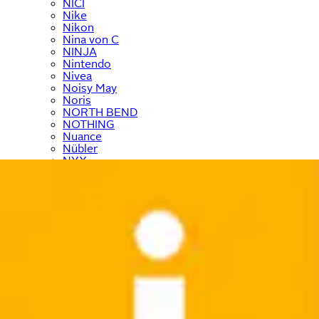
NICI
Nike
Nikon
Nina von C
NINJA
Nintendo
Nivea
Noisy May
Noris
NORTH BEND
NOTHING
Nuance
Nübler
NYX
Ocean Sportswear
O'Neill
ONE ELEMENT
ONLY
ONLY & SONS
Ostsee-Schmuck
﹢
OTTO home
﹢
OTTO products
OXMO
Panasonic
Paulmann
Paw Patrol