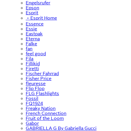
Engelsrufer
Epson
Esprit
﹢
Esprit Home
Essence
Essie
Eastpak
Eterna
Falke
fan
feel good
Fila
Fillikid
Firetti
Fischer Fahrrad
Fisher Price
fleuresse
Flip Flop
FLG Flashlights
Fossil
FQ1924
Freaky Nation
French Connection
Fruit of the Loom
Gabor
GABRIELLA G By Gabriella Gucci