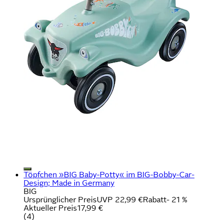
Töpfchen »BIG Baby-Potty« im BIG-Bobby-Car-
Design; Made in Germany
BIG
Ursprünglicher Preis
UVP 22,99 €
Rabatt
- 21 %
Aktueller Preis
17,99 €
(
4
)