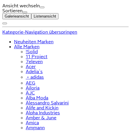
Ansicht wechseln
Sortieren
Galerieansicht
Listenansicht
Kategorie-Navigation überspringen
Neuheiten Marken
Alle Marken
!Solid
11 Project
7eleven
Acer
Adelia`s
﹢
adidas
AEG
Ailoria
AJC
Alba Moda
Alessandro Salvarini
Alife and Kickin
Alpha Industries
Amber & June
Amica
Ammann