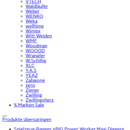
VTECH
Waldläufer
Weber
WENKO
Weka
welltime
Wimex
Witt Weiden
WMF
Woodman
WOOOD
Wrangler
W.Schillig
XLC
Y.A.S
YEAZ
Zabaione
zero
Ziener
Zwilling
Zwillingsherz
% Marken Sale
Produkte überspringen
Spielzeug-Bagger »BIG Power Worker Maxi Digger«