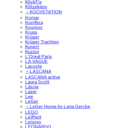
KlickFix
Klitzeklein
﹢
KOCHSTATION
Komar
Konifera
Kosmos
Krups
Krüger
Krüger Trachten
Kunert
Kuzzoi
L'Oreal Paris
LA VAGUE
Lacoste
﹢
LASCANA
LASCANA active
Laura Scott
Lässig
Lazer
Lee
LeGer
﹢
LeGer Home by Lena Gercke
LEGO
Leifheit
Lenovo
LEONARDO