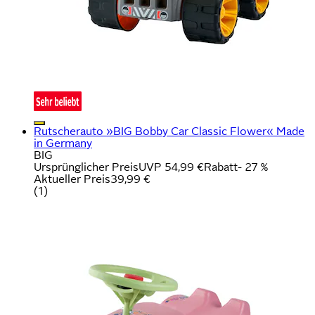
Rutscherauto »BIG Bobby Car Classic Flower« Made
in Germany
BIG
Ursprünglicher Preis
UVP 54,99 €
Rabatt
- 27 %
Aktueller Preis
39,99 €
(
1
)