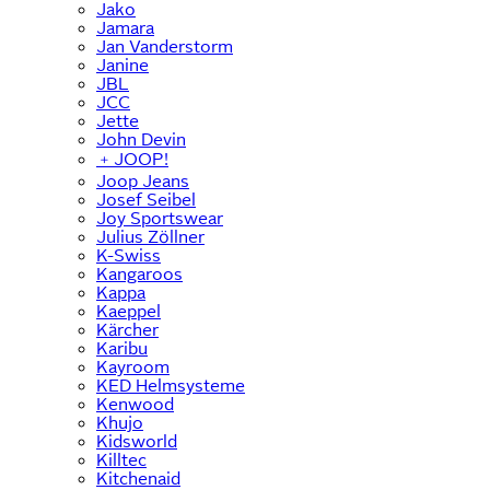
Jako
Jamara
Jan Vanderstorm
Janine
JBL
JCC
Jette
John Devin
﹢
JOOP!
Joop Jeans
Josef Seibel
Joy Sportswear
Julius Zöllner
K-Swiss
Kangaroos
Kappa
Kaeppel
Kärcher
Karibu
Kayroom
KED Helmsysteme
Kenwood
Khujo
Kidsworld
Killtec
Kitchenaid