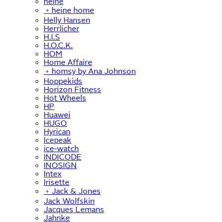
heine
﹢
heine home
Helly Hansen
Herrlicher
H.I.S
H.O.C.K.
HOM
Home Affaire
﹢
homsy by Ana Johnson
Hoppekids
Horizon Fitness
Hot Wheels
HP
Huawei
HUGO
Hyrican
Icepeak
ice-watch
INDICODE
INOSIGN
Intex
Irisette
﹢
Jack & Jones
Jack Wolfskin
Jacques Lemans
Jahnke