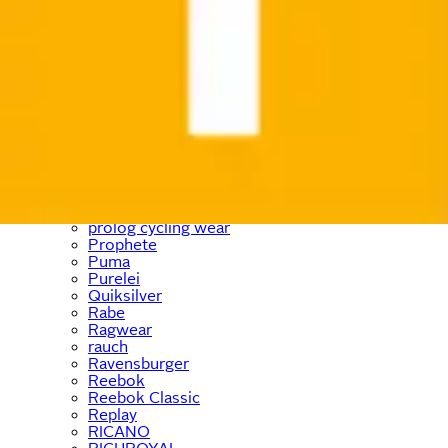
PEAK TIME
Pepe Jeans
PEPINO by RICOSTA
Petite Fleur
Philips
Pieces
Places of Style
Pinolino
Pierre Cardin
Playmobil
PlayStation
Polarino
Prinzessin Lillifee
prolog cycling wear
Prophete
Puma
Purelei
Quiksilver
Rabe
Ragwear
rauch
Ravensburger
Reebok
Reebok Classic
Replay
RICANO