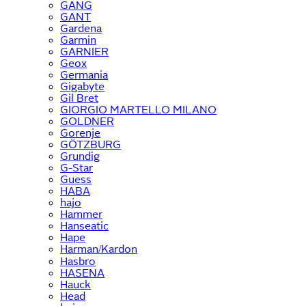
GANG
GANT
Gardena
Garmin
GARNIER
Geox
Germania
Gigabyte
Gil Bret
GIORGIO MARTELLO MILANO
GOLDNER
Gorenje
GÖTZBURG
Grundig
G-Star
Guess
HABA
hajo
Hammer
Hanseatic
Hape
Harman/Kardon
Hasbro
HASENA
Hauck
Head