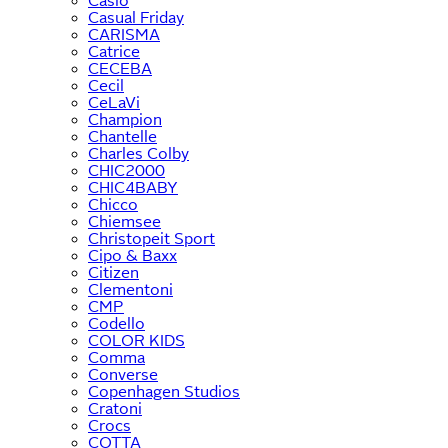
Casio
Casual Friday
CARISMA
Catrice
CECEBA
Cecil
CeLaVi
Champion
Chantelle
Charles Colby
CHIC2000
CHIC4BABY
Chicco
Chiemsee
Christopeit Sport
Cipo & Baxx
Citizen
Clementoni
CMP
Codello
COLOR KIDS
Comma
Converse
Copenhagen Studios
Cratoni
Crocs
COTTA