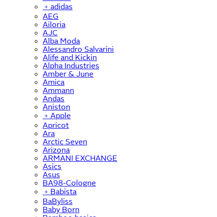
﹢
adidas
AEG
Ailoria
AJC
Alba Moda
Alessandro Salvarini
Alife and Kickin
Alpha Industries
Amber & June
Amica
Ammann
Andas
Aniston
﹢
Apple
Apricot
Ara
Arctic Seven
Arizona
ARMANI EXCHANGE
Asics
Asus
BA98-Cologne
﹢
Babista
BaByliss
Baby Born