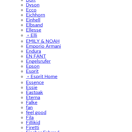
Dyson
Ecco
Eichhorn
Einhell
Elbsand
Ellesse
﹢
Elli
EMILY & NOAH
Emporio Armani
Endura
EN FANT
Engelsrufer
Epson
Esprit
﹢
Esprit Home
Essence
Essie
Eastpak
Eterna
Falke
fan
feel good
Fila
Fillikid
Firetti