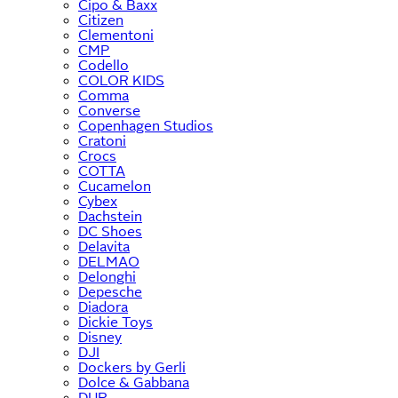
Cipo & Baxx
Citizen
Clementoni
CMP
Codello
COLOR KIDS
Comma
Converse
Copenhagen Studios
Cratoni
Crocs
COTTA
Cucamelon
Cybex
Dachstein
DC Shoes
Delavita
DELMAO
Delonghi
Depesche
Diadora
Dickie Toys
Disney
DJI
Dockers by Gerli
Dolce & Gabbana
DUR