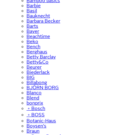
Bamboo basics
Barbie
Basil
Bauknecht
Barbara Becker
Barts
Bayer
Beachtime
Beko
Bench
Berghaus
Betty Barclay
Betty&Co
Beurer
Biederlack
BIG
Billabong
BJÖRN BORG
Blanco
Blend
bonprix
﹢
Bosch
﹢
BOSS
Botanic-Haus
Boysen's
Braun