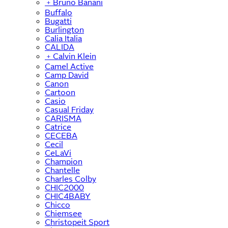
﹢
Bruno Banani
Buffalo
Bugatti
Burlington
Calia Italia
CALIDA
﹢
Calvin Klein
Camel Active
Camp David
Canon
Cartoon
Casio
Casual Friday
CARISMA
Catrice
CECEBA
Cecil
CeLaVi
Champion
Chantelle
Charles Colby
CHIC2000
CHIC4BABY
Chicco
Chiemsee
Christopeit Sport