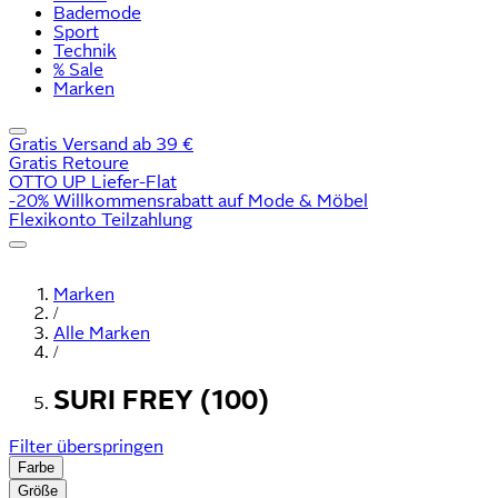
Bademode
Sport
Technik
% Sale
Marken
Gratis Versand ab 39 €
Gratis Retoure
OTTO UP Liefer-Flat
-20% Willkommensrabatt auf Mode & Möbel
Flexikonto Teilzahlung
Marken
/
Alle Marken
/
SURI FREY (100)
Filter überspringen
Farbe
Größe