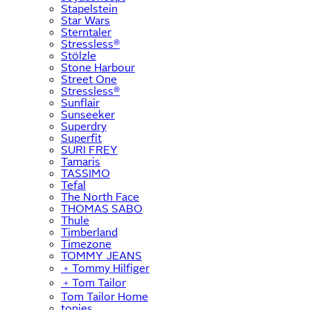
Stapelstein
Star Wars
Sterntaler
Stressless®
Stölzle
Stone Harbour
Street One
Stressless®
Sunflair
Sunseeker
Superdry
Superfit
SURI FREY
Tamaris
TASSIMO
Tefal
The North Face
THOMAS SABO
Thule
Timberland
Timezone
TOMMY JEANS
﹢
Tommy Hilfiger
﹢
Tom Tailor
Tom Tailor Home
tonies