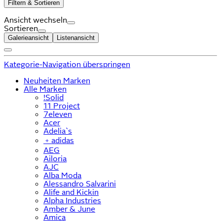
Filtern & Sortieren
Ansicht wechseln
Sortieren
Galerieansicht
Listenansicht
Kategorie-Navigation überspringen
Neuheiten Marken
Alle Marken
!Solid
11 Project
7eleven
Acer
Adelia`s
﹢
adidas
AEG
Ailoria
AJC
Alba Moda
Alessandro Salvarini
Alife and Kickin
Alpha Industries
Amber & June
Amica