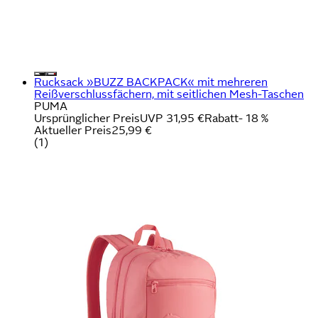
Rucksack »BUZZ BACKPACK« mit mehreren
Reißverschlussfächern, mit seitlichen Mesh-Taschen
PUMA
Ursprünglicher Preis
UVP 31,95 €
Rabatt
- 18 %
Aktueller Preis
25,99 €
(
1
)