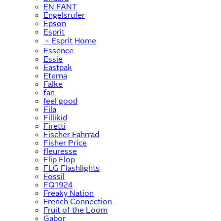
EN FANT
Engelsrufer
Epson
Esprit
﹢
Esprit Home
Essence
Essie
Eastpak
Eterna
Falke
fan
feel good
Fila
Fillikid
Firetti
Fischer Fahrrad
Fisher Price
fleuresse
Flip Flop
FLG Flashlights
Fossil
FQ1924
Freaky Nation
French Connection
Fruit of the Loom
Gabor