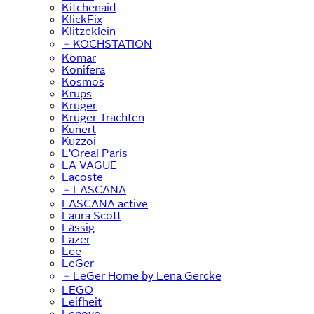
Kitchenaid
KlickFix
Klitzeklein
﹢
KOCHSTATION
Komar
Konifera
Kosmos
Krups
Krüger
Krüger Trachten
Kunert
Kuzzoi
L'Oreal Paris
LA VAGUE
Lacoste
﹢
LASCANA
LASCANA active
Laura Scott
Lässig
Lazer
Lee
LeGer
﹢
LeGer Home by Lena Gercke
LEGO
Leifheit
Lenovo