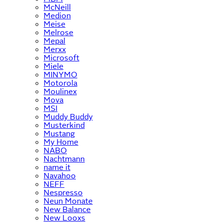
McNeill
Medion
Meise
Melrose
Mepal
Merxx
Microsoft
Miele
MINYMO
Motorola
Moulinex
Mova
MSI
Muddy Buddy
Musterkind
Mustang
My Home
NABO
Nachtmann
name it
Navahoo
NEFF
Nespresso
Neun Monate
New Balance
New Looxs