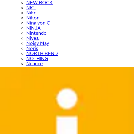
NEW ROCK
NICI
Nike
Nikon
Nina von C
NINJA
Nintendo
Nivea
Noisy May
Noris
NORTH BEND
NOTHING
Nuance
Nübler
NYX
Ocean Sportswear
O'Neill
ONE ELEMENT
ONLY
ONLY & SONS
Ostsee-Schmuck
﹢
OTTO home
﹢
OTTO products
OXMO
Panasonic
Paulmann