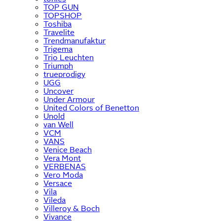
TOP GUN
TOPSHOP
Toshiba
Travelite
Trendmanufaktur
Trigema
Trio Leuchten
Triumph
trueprodigy
UGG
Uncover
Under Armour
United Colors of Benetton
Unold
van Well
VCM
VANS
Venice Beach
Vera Mont
VERBENAS
Vero Moda
Versace
Vila
Vileda
Villeroy & Boch
Vivance