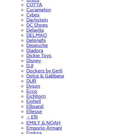
COTTA
Cucamelon
Cybex
Dachstein
DC Shoes
Delavita
DELMAO
Delonghi
Depesche
Diadora
Dickie Toys
Disney
DJI
Dockers by Gerli
Dolce & Gabbana
DUR
Dyson
Ecco
Eichhorn
Einhell
Elbsand
Ellesse
﹢
Elli
EMILY & NOAH
Emporio Armani
Endura