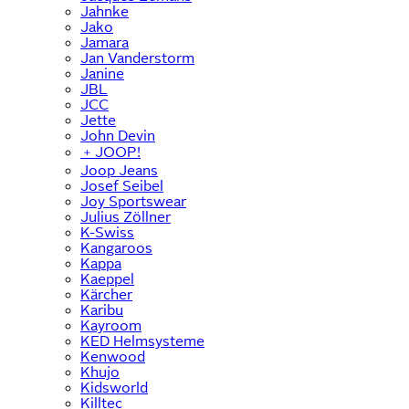
Jahnke
Jako
Jamara
Jan Vanderstorm
Janine
JBL
JCC
Jette
John Devin
﹢
JOOP!
Joop Jeans
Josef Seibel
Joy Sportswear
Julius Zöllner
K-Swiss
Kangaroos
Kappa
Kaeppel
Kärcher
Karibu
Kayroom
KED Helmsysteme
Kenwood
Khujo
Kidsworld
Killtec