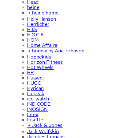
Head
heine
﹢
heine home
Helly Hansen
Herrlicher
H.I.S
H.O.C.K.
HOM
Home Affaire
﹢
homsy by Ana Johnson
Hoppekids
Horizon Fitness
Hot Wheels
HP
Huawei
HUGO
Hyrican
Icepeak
ice-watch
INDICODE
INOSIGN
Intex
Irisette
﹢
Jack & Jones
Jack Wolfskin
Jacques Lemans