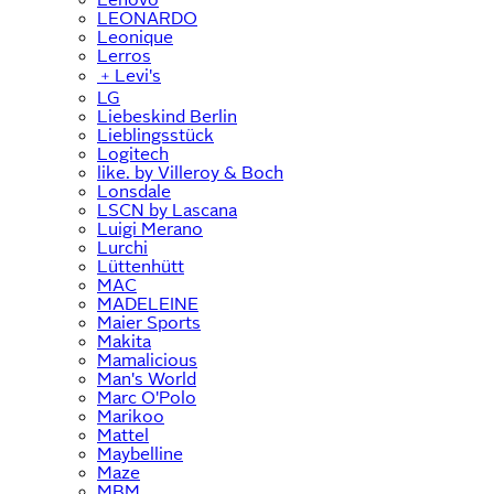
LEONARDO
Leonique
Lerros
﹢
Levi's
LG
Liebeskind Berlin
Lieblingsstück
Logitech
like. by Villeroy & Boch
Lonsdale
LSCN by Lascana
Luigi Merano
Lurchi
Lüttenhütt
MAC
MADELEINE
Maier Sports
Makita
Mamalicious
Man's World
Marc O'Polo
Marikoo
Mattel
Maybelline
Maze
MBM