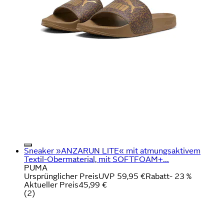
Sneaker »ANZARUN LITE« mit atmungsaktivem
Textil-Obermaterial, mit SOFTFOAM+...
PUMA
Ursprünglicher Preis
UVP 59,95 €
Rabatt
- 23 %
Aktueller Preis
45,99 €
(
2
)