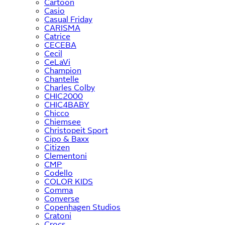
Cartoon
Casio
Casual Friday
CARISMA
Catrice
CECEBA
Cecil
CeLaVi
Champion
Chantelle
Charles Colby
CHIC2000
CHIC4BABY
Chicco
Chiemsee
Christopeit Sport
Cipo & Baxx
Citizen
Clementoni
CMP
Codello
COLOR KIDS
Comma
Converse
Copenhagen Studios
Cratoni
Crocs