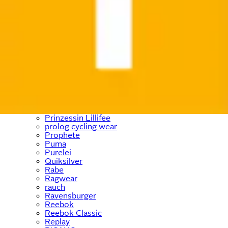
Paw Patrol
PEAK TIME
Pepe Jeans
PEPINO by RICOSTA
Petite Fleur
Philips
Pieces
Places of Style
Pinolino
Pierre Cardin
Playmobil
PlayStation
Polarino
Prinzessin Lillifee
prolog cycling wear
Prophete
Puma
Purelei
Quiksilver
Rabe
Ragwear
rauch
Ravensburger
Reebok
Reebok Classic
Replay