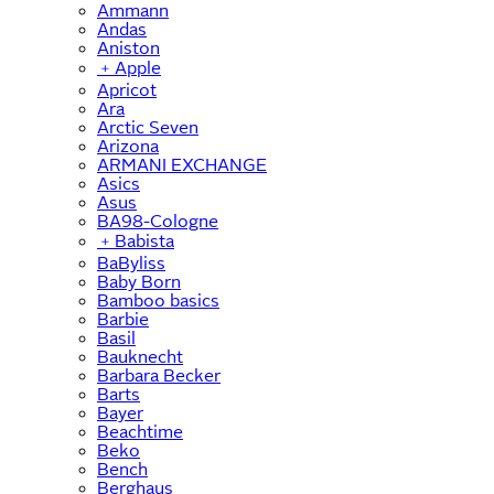
Ammann
Andas
Aniston
﹢
Apple
Apricot
Ara
Arctic Seven
Arizona
ARMANI EXCHANGE
Asics
Asus
BA98-Cologne
﹢
Babista
BaByliss
Baby Born
Bamboo basics
Barbie
Basil
Bauknecht
Barbara Becker
Barts
Bayer
Beachtime
Beko
Bench
Berghaus