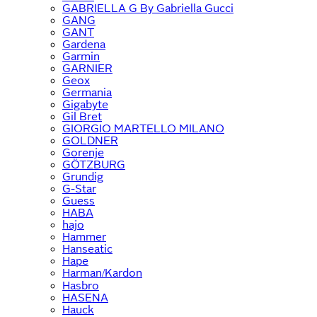
GABRIELLA G By Gabriella Gucci
GANG
GANT
Gardena
Garmin
GARNIER
Geox
Germania
Gigabyte
Gil Bret
GIORGIO MARTELLO MILANO
GOLDNER
Gorenje
GÖTZBURG
Grundig
G-Star
Guess
HABA
hajo
Hammer
Hanseatic
Hape
Harman/Kardon
Hasbro
HASENA
Hauck