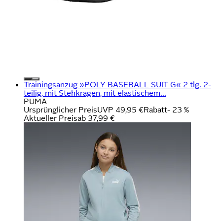
Trainingsanzug »POLY BASEBALL SUIT G« 2 tlg. 2-
teilig, mit Stehkragen, mit elastischem...
PUMA
Ursprünglicher Preis
UVP 49,95 €
Rabatt
- 23 %
Aktueller Preis
ab
37,99 €