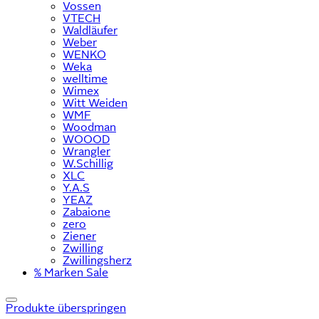
Vossen
VTECH
Waldläufer
Weber
WENKO
Weka
welltime
Wimex
Witt Weiden
WMF
Woodman
WOOOD
Wrangler
W.Schillig
XLC
Y.A.S
YEAZ
Zabaione
zero
Ziener
Zwilling
Zwillingsherz
% Marken Sale
Produkte überspringen