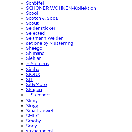
Schöffel
SCHÖNER WOHNEN-Kollektion
Scooli
Scotch & Soda
Scout
Seidensticker
Selected
Seltmann Weiden
set one by Musterring
Sheego
Shimano
Sieh an!
﹢
Siemens
Simba
SIOUX
SIT
Sit&More
Skagen
﹢
Skechers
Skiny
Sloggi
Smart Jewel
SMEG
Smoby
Sony
soyaconcept