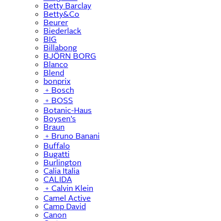
Betty Barclay
Betty&Co
Beurer
Biederlack
BIG
Billabong
BJÖRN BORG
Blanco
Blend
bonprix
﹢
Bosch
﹢
BOSS
Botanic-Haus
Boysen's
Braun
﹢
Bruno Banani
Buffalo
Bugatti
Burlington
Calia Italia
CALIDA
﹢
Calvin Klein
Camel Active
Camp David
Canon