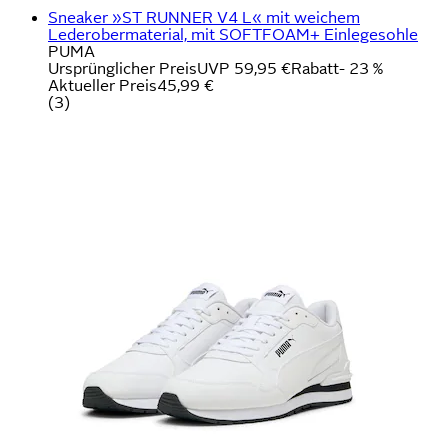
Sneaker »ST RUNNER V4 L« mit weichem
Lederobermaterial, mit SOFTFOAM+ Einlegesohle
PUMA
Ursprünglicher Preis
UVP 59,95 €
Rabatt
- 23 %
Aktueller Preis
45,99 €
(
3
)