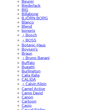
Beurer
Biederlack
BIG
Billabong
BJÖRN BORG
Blanco
Blend
bonprix
﹢
Bosch
﹢
BOSS
Botanic-Haus
Boysen's
Braun
﹢
Bruno Banani
Buffalo
Bugatti
Burlington
Calia Italia
CALIDA
﹢
Calvin Klein
Camel Active
Camp David
Canon
Cartoon
Casio
Casual Friday