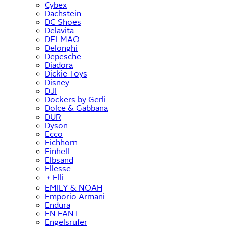
Cybex
Dachstein
DC Shoes
Delavita
DELMAO
Delonghi
Depesche
Diadora
Dickie Toys
Disney
DJI
Dockers by Gerli
Dolce & Gabbana
DUR
Dyson
Ecco
Eichhorn
Einhell
Elbsand
Ellesse
﹢
Elli
EMILY & NOAH
Emporio Armani
Endura
EN FANT
Engelsrufer