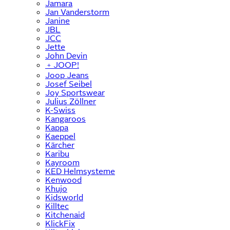
Jamara
Jan Vanderstorm
Janine
JBL
JCC
Jette
John Devin
﹢
JOOP!
Joop Jeans
Josef Seibel
Joy Sportswear
Julius Zöllner
K-Swiss
Kangaroos
Kappa
Kaeppel
Kärcher
Karibu
Kayroom
KED Helmsysteme
Kenwood
Khujo
Kidsworld
Killtec
Kitchenaid
KlickFix