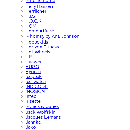
﹢
heine home
Helly Hansen
Herrlicher
H.I.S
H.O.C.K.
HOM
Home Affaire
﹢
homsy by Ana Johnson
Hoppekids
Horizon Fitness
Hot Wheels
HP
Huawei
HUGO
Hyrican
Icepeak
ice-watch
INDICODE
INOSIGN
Intex
Irisette
﹢
Jack & Jones
Jack Wolfskin
Jacques Lemans
Jahnke
Jako