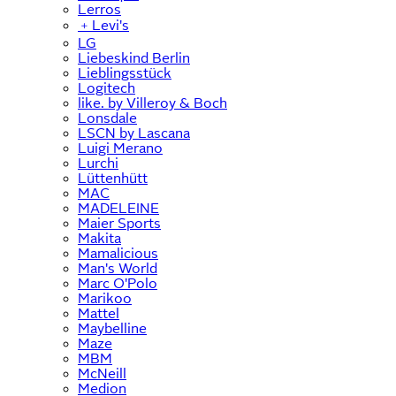
Lerros
﹢
Levi's
LG
Liebeskind Berlin
Lieblingsstück
Logitech
like. by Villeroy & Boch
Lonsdale
LSCN by Lascana
Luigi Merano
Lurchi
Lüttenhütt
MAC
MADELEINE
Maier Sports
Makita
Mamalicious
Man's World
Marc O'Polo
Marikoo
Mattel
Maybelline
Maze
MBM
McNeill
Medion