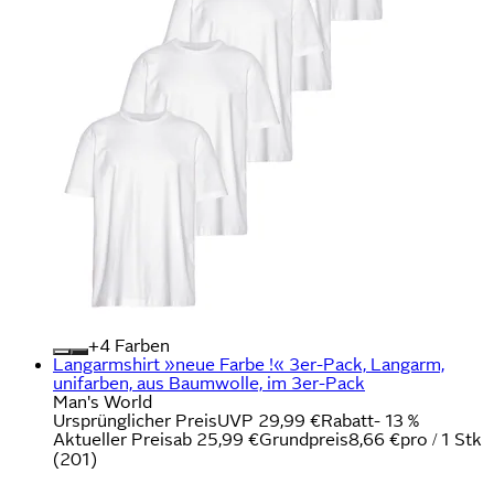
+
Farben
Langarmshirt »neue Farbe !« 3er-Pack, Langarm,
unifarben, aus Baumwolle, im 3er-Pack
Man's World
Ursprünglicher Preis
UVP 29,99 €
Rabatt
- 13 %
Aktueller Preis
ab
25,99 €
Grundpreis
8,66 €
pro
/
1 Stk
(
201
)