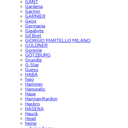
GANT
Gardena
Garmin
GARNIER
Geox
Germania
Gigabyte
Gil Bret
GIORGIO MARTELLO MILANO
GOLDNER
Gorenje
GÖTZBURG
Grundig
G-Star
Guess
HABA
hajo
Hammer
Hanseatic
Hape
Harman/Kardon
Hasbro
HASENA
Hauck
Head
heine