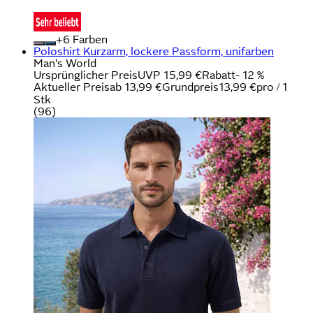
+
Farben
Poloshirt Kurzarm, lockere Passform, unifarben
Man's World
Ursprünglicher Preis
UVP 15,99 €
Rabatt
- 12 %
Aktueller Preis
ab
13,99 €
Grundpreis
13,99 €
pro
/
1
Stk
(
96
)