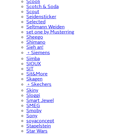
Scooli
Scotch & Soda
Scout
Seidensticker
Selected
Seltmann Weiden
set one by Musterring
Sheego
Shimano
Sieh an!
﹢
Siemens
Simba
SIOUX
SIT
Sit&More
Skagen
﹢
Skechers
Skiny
Sloggi
Smart Jewel
SMEG
Smoby
Sony
soyaconcept
Stapelstein
Star Wars