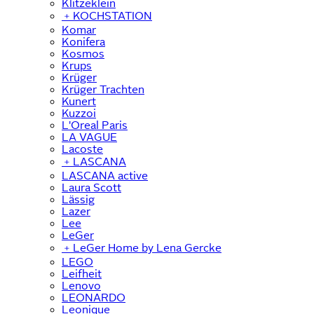
Klitzeklein
﹢
KOCHSTATION
Komar
Konifera
Kosmos
Krups
Krüger
Krüger Trachten
Kunert
Kuzzoi
L'Oreal Paris
LA VAGUE
Lacoste
﹢
LASCANA
LASCANA active
Laura Scott
Lässig
Lazer
Lee
LeGer
﹢
LeGer Home by Lena Gercke
LEGO
Leifheit
Lenovo
LEONARDO
Leonique