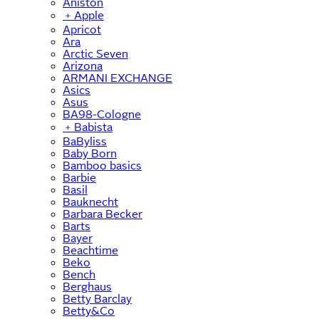
Aniston
﹢
Apple
Apricot
Ara
Arctic Seven
Arizona
ARMANI EXCHANGE
Asics
Asus
BA98-Cologne
﹢
Babista
BaByliss
Baby Born
Bamboo basics
Barbie
Basil
Bauknecht
Barbara Becker
Barts
Bayer
Beachtime
Beko
Bench
Berghaus
Betty Barclay
Betty&Co