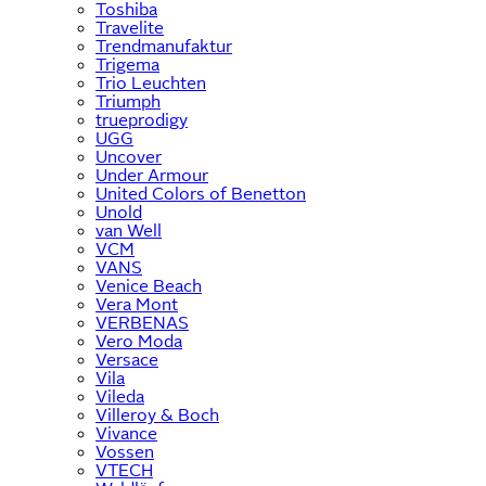
Toshiba
Travelite
Trendmanufaktur
Trigema
Trio Leuchten
Triumph
trueprodigy
UGG
Uncover
Under Armour
United Colors of Benetton
Unold
van Well
VCM
VANS
Venice Beach
Vera Mont
VERBENAS
Vero Moda
Versace
Vila
Vileda
Villeroy & Boch
Vivance
Vossen
VTECH