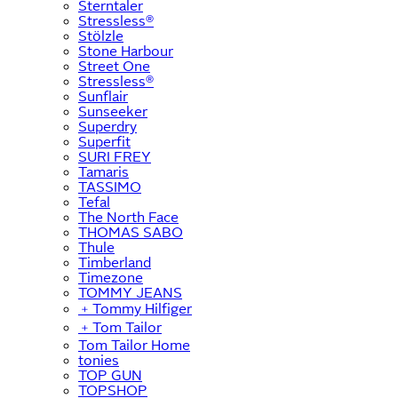
Sterntaler
Stressless®
Stölzle
Stone Harbour
Street One
Stressless®
Sunflair
Sunseeker
Superdry
Superfit
SURI FREY
Tamaris
TASSIMO
Tefal
The North Face
THOMAS SABO
Thule
Timberland
Timezone
TOMMY JEANS
﹢
Tommy Hilfiger
﹢
Tom Tailor
Tom Tailor Home
tonies
TOP GUN
TOPSHOP