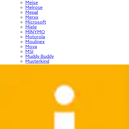
Meise
Melrose
Mepal
Merxx
Microsoft
Miele
MINYMO
Motorola
Moulinex
Mova
MSI
Muddy Buddy
Musterkind
Mustang
My Home
NABO
Nachtmann
name it
Navahoo
NEFF
Nespresso
Neun Monate
New Balance
New Looxs
NEW ROCK
NICI