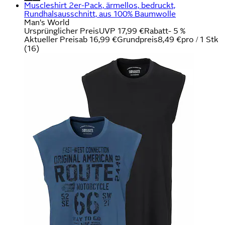
Muscleshirt 2er-Pack, ärmellos, bedruckt,
Rundhalsausschnitt, aus 100% Baumwolle
Man's World
Ursprünglicher Preis
UVP 17,99 €
Rabatt
- 5 %
Aktueller Preis
ab
16,99 €
Grundpreis
8,49 €
pro
/
1 Stk
(
16
)