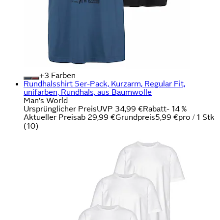
+
Farben
Rundhalsshirt 5er-Pack, Kurzarm, Regular Fit,
unifarben, Rundhals, aus Baumwolle
Man's World
Ursprünglicher Preis
UVP 34,99 €
Rabatt
- 14 %
Aktueller Preis
ab
29,99 €
Grundpreis
5,99 €
pro
/
1 Stk
(
10
)