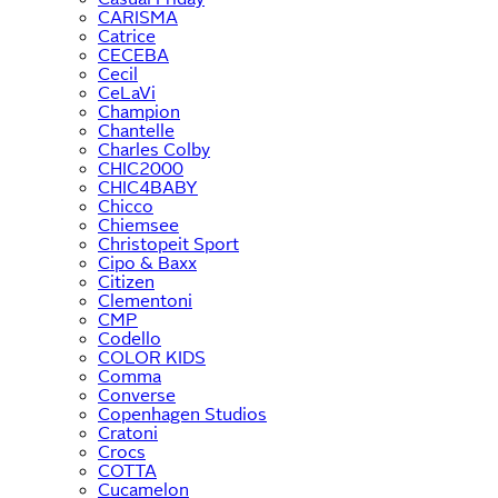
CARISMA
Catrice
CECEBA
Cecil
CeLaVi
Champion
Chantelle
Charles Colby
CHIC2000
CHIC4BABY
Chicco
Chiemsee
Christopeit Sport
Cipo & Baxx
Citizen
Clementoni
CMP
Codello
COLOR KIDS
Comma
Converse
Copenhagen Studios
Cratoni
Crocs
COTTA
Cucamelon