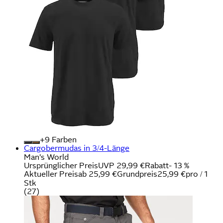
+
Farben
Cargobermudas in 3/4-Länge
Man's World
Ursprünglicher Preis
UVP 29,99 €
Rabatt
- 13 %
Aktueller Preis
ab
25,99 €
Grundpreis
25,99 €
pro
/
1
Stk
(
27
)