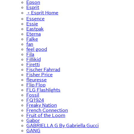
Epson
Esprit
﹢
Esprit Home
Essence
Essie
Eastpak
Eterna
Falke
fan
feel good
Fila
Fillikid
Firetti
Fischer Fahrrad
Fisher Price
fleuresse
Flip Flop
FLG Flashlights
Fossil
FQ1924
Freaky Nation
French Connection
Fruit of the Loom
Gabor
GABRIELLA G By Gabriella Gucci
GANG