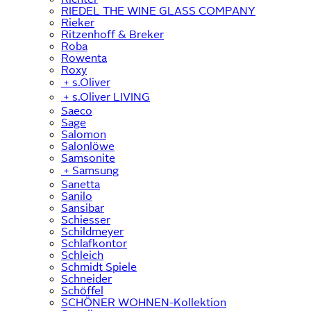
RIEDEL THE WINE GLASS COMPANY
Rieker
Ritzenhoff & Breker
Roba
Rowenta
Roxy
﹢
s.Oliver
﹢
s.Oliver LIVING
Saeco
Sage
Salomon
Salonlöwe
Samsonite
﹢
Samsung
Sanetta
Sanilo
Sansibar
Schiesser
Schildmeyer
Schlafkontor
Schleich
Schmidt Spiele
Schneider
Schöffel
SCHÖNER WOHNEN-Kollektion