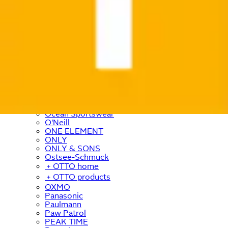
Nike
Nikon
Nina von C
NINJA
Nintendo
Nivea
Noisy May
Noris
NORTH BEND
NOTHING
Nuance
Nübler
NYX
Ocean Sportswear
O'Neill
ONE ELEMENT
ONLY
ONLY & SONS
Ostsee-Schmuck
﹢
OTTO home
﹢
OTTO products
OXMO
Panasonic
Paulmann
Paw Patrol
PEAK TIME