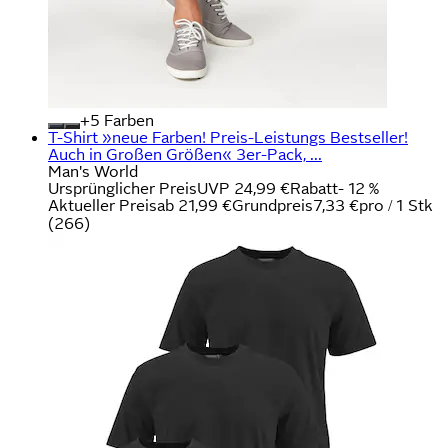
+
Farben
T-Shirt »neue Farben! Preis-Leistungs Bestseller!
Auch in Großen Größen« 3er-Pack, ...
Man's World
Ursprünglicher Preis
UVP 24,99 €
Rabatt
- 12 %
Aktueller Preis
ab
21,99 €
Grundpreis
7,33 €
pro
/
1 Stk
(
266
)