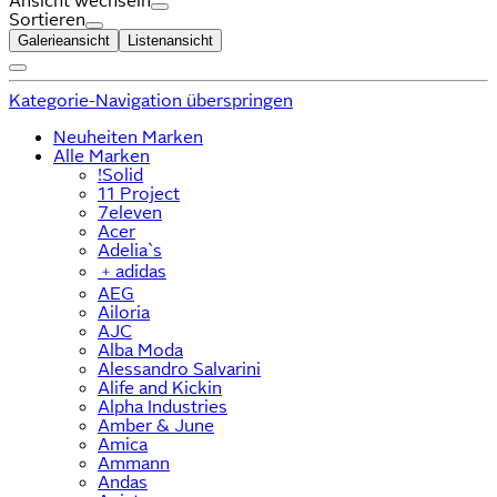
Ansicht wechseln
Sortieren
Galerieansicht
Listenansicht
Kategorie-Navigation überspringen
Neuheiten Marken
Alle Marken
!Solid
11 Project
7eleven
Acer
Adelia`s
﹢
adidas
AEG
Ailoria
AJC
Alba Moda
Alessandro Salvarini
Alife and Kickin
Alpha Industries
Amber & June
Amica
Ammann
Andas