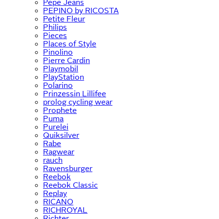
Pepe Jeans
PEPINO by RICOSTA
Petite Fleur
Philips
Pieces
Places of Style
Pinolino
Pierre Cardin
Playmobil
PlayStation
Polarino
Prinzessin Lillifee
prolog cycling wear
Prophete
Puma
Purelei
Quiksilver
Rabe
Ragwear
rauch
Ravensburger
Reebok
Reebok Classic
Replay
RICANO
RICHROYAL
Richter