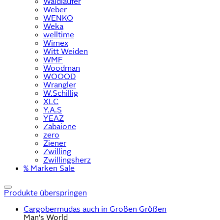
Waldläufer
Weber
WENKO
Weka
welltime
Wimex
Witt Weiden
WMF
Woodman
WOOOD
Wrangler
W.Schillig
XLC
Y.A.S
YEAZ
Zabaione
zero
Ziener
Zwilling
Zwillingsherz
% Marken Sale
Produkte überspringen
Cargobermudas auch in Großen Größen
Man's World