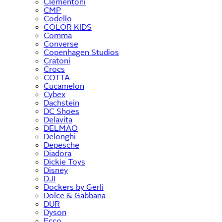
Clementoni
CMP
Codello
COLOR KIDS
Comma
Converse
Copenhagen Studios
Cratoni
Crocs
COTTA
Cucamelon
Cybex
Dachstein
DC Shoes
Delavita
DELMAO
Delonghi
Depesche
Diadora
Dickie Toys
Disney
DJI
Dockers by Gerli
Dolce & Gabbana
DUR
Dyson
Ecco