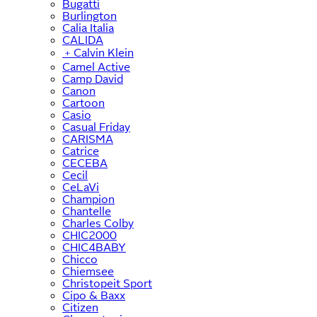
Bugatti
Burlington
Calia Italia
CALIDA
﹢
Calvin Klein
Camel Active
Camp David
Canon
Cartoon
Casio
Casual Friday
CARISMA
Catrice
CECEBA
Cecil
CeLaVi
Champion
Chantelle
Charles Colby
CHIC2000
CHIC4BABY
Chicco
Chiemsee
Christopeit Sport
Cipo & Baxx
Citizen