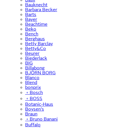
Bauknecht
Barbara Becker
Barts
Bayer
Beachtime
Beko
Bench
Berghaus
Betty Barclay
Betty&Co
Beurer
Biederlack
BIG
Billabong
BJÖRN BORG
Blanco
Blend
bonprix
﹢
Bosch
﹢
BOSS
Botanic-Haus
Boysen's
Braun
﹢
Bruno Banani
Buffalo