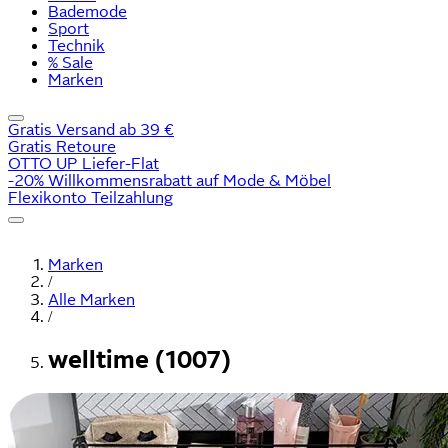
Bademode
Sport
Technik
% Sale
Marken
Gratis Versand ab 39 €
Gratis Retoure
OTTO UP Liefer-Flat
-20% Willkommensrabatt auf Mode & Möbel
Flexikonto Teilzahlung
Marken
/
Alle Marken
/
welltime (1007)