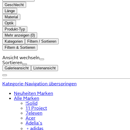
Geschlecht
Länge
Material
Optik
Produkt-Typ
Mehr anzeigen (
)
Kategorien
Filtern / Sortieren
Filtern & Sortieren
Ansicht wechseln
Sortieren
Galerieansicht
Listenansicht
Kategorie-Navigation überspringen
Neuheiten Marken
Alle Marken
!Solid
11 Project
7eleven
Acer
Adelia`s
﹢
adidas