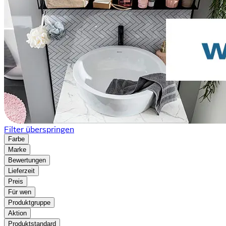
Filter überspringen
Farbe
Marke
Bewertungen
Lieferzeit
Preis
Für wen
Produktgruppe
Aktion
Produktstandard