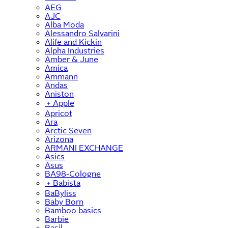
AEG
AJC
Alba Moda
Alessandro Salvarini
Alife and Kickin
Alpha Industries
Amber & June
Amica
Ammann
Andas
Aniston
﹢
Apple
Apricot
Ara
Arctic Seven
Arizona
ARMANI EXCHANGE
Asics
Asus
BA98-Cologne
﹢
Babista
BaByliss
Baby Born
Bamboo basics
Barbie
Basil