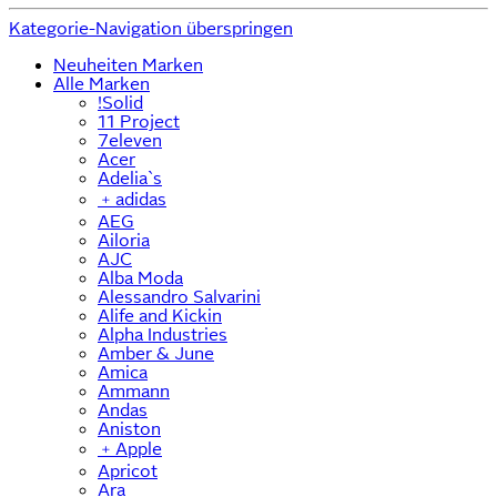
Kategorie-Navigation überspringen
Neuheiten Marken
Alle Marken
!Solid
11 Project
7eleven
Acer
Adelia`s
﹢
adidas
AEG
Ailoria
AJC
Alba Moda
Alessandro Salvarini
Alife and Kickin
Alpha Industries
Amber & June
Amica
Ammann
Andas
Aniston
﹢
Apple
Apricot
Ara