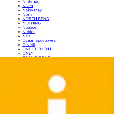
Nintendo
Nivea
Noisy May
Noris
NORTH BEND
NOTHING
Nuance
Nübler
NYX
Ocean Sportswear
O'Neill
ONE ELEMENT
ONLY
ONLY & SONS
Ostsee-Schmuck
﹢
OTTO home
﹢
OTTO products
OXMO
Panasonic
Paulmann
Paw Patrol
PEAK TIME
Pepe Jeans
PEPINO by RICOSTA
Petite Fleur
Philips