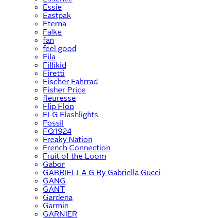
Essie
Eastpak
Eterna
Falke
fan
feel good
Fila
Fillikid
Firetti
Fischer Fahrrad
Fisher Price
fleuresse
Flip Flop
FLG Flashlights
Fossil
FQ1924
Freaky Nation
French Connection
Fruit of the Loom
Gabor
GABRIELLA G By Gabriella Gucci
GANG
GANT
Gardena
Garmin
GARNIER