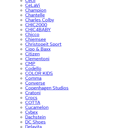
Cecil
CeLaVi
Champion
Chantelle
Charles Colby
CHIC2000
CHIC4BABY
Chicco
Chiemsee
Christopeit Sport
Cipo & Baxx
Citizen
Clementoni
CMP
Codello
COLOR KIDS
Comma
Converse
Copenhagen Studios
Cratoni
Crocs
COTTA
Cucamelon
Cybex
Dachstein
DC Shoes
Delavita