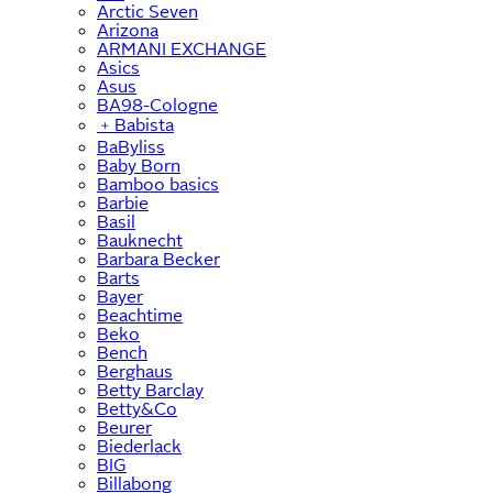
Arctic Seven
Arizona
ARMANI EXCHANGE
Asics
Asus
BA98-Cologne
﹢
Babista
BaByliss
Baby Born
Bamboo basics
Barbie
Basil
Bauknecht
Barbara Becker
Barts
Bayer
Beachtime
Beko
Bench
Berghaus
Betty Barclay
Betty&Co
Beurer
Biederlack
BIG
Billabong