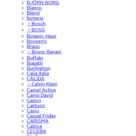
BJÖRN BORG
Blanco
Blend
bonprix
﹢
Bosch
﹢
BOSS
Botanic-Haus
Boysen's
Braun
﹢
Bruno Banani
Buffalo
Bugatti
Burlington
Calia Italia
CALIDA
﹢
Calvin Klein
Camel Active
Camp David
Canon
Cartoon
Casio
Casual Friday
CARISMA
Catrice
CECEBA