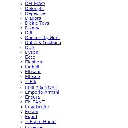
DELMAO
Delonghi
Depesche
Diadora
Dickie Toys
Disney
DJI
Dockers by Gerli
Dolce & Gabbana
DUR
Dyson
Ecco
Eichhorn
Einhell
Elbsand
Ellesse
﹢
Elli
EMILY & NOAH
Emporio Armani
Endura
EN FANT
Engelsrufer
Epson
Esprit
﹢
Esprit Home
Essence