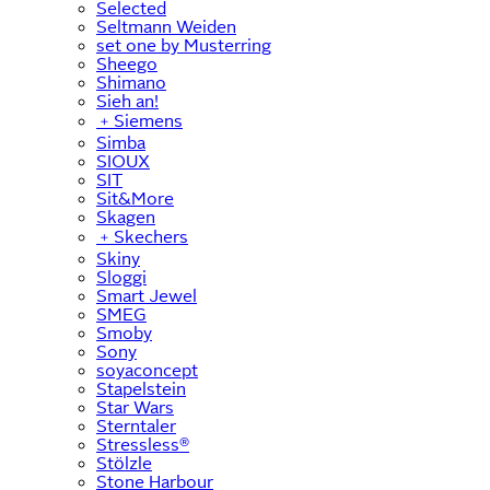
Selected
Seltmann Weiden
set one by Musterring
Sheego
Shimano
Sieh an!
﹢
Siemens
Simba
SIOUX
SIT
Sit&More
Skagen
﹢
Skechers
Skiny
Sloggi
Smart Jewel
SMEG
Smoby
Sony
soyaconcept
Stapelstein
Star Wars
Sterntaler
Stressless®
Stölzle
Stone Harbour