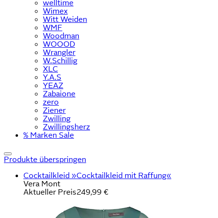
welltime
Wimex
Witt Weiden
WMF
Woodman
WOOOD
Wrangler
W.Schillig
XLC
Y.A.S
YEAZ
Zabaione
zero
Ziener
Zwilling
Zwillingsherz
% Marken Sale
Produkte überspringen
Cocktailkleid »Cocktailkleid mit Raffung«
Vera Mont
Aktueller Preis
249,99 €