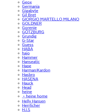
Geox
Germania
Gigabyte
Gil Bret
GIORGIO MARTELLO MILANO
GOLDNER
Gorenje
GÖTZBURG
Grundig
G-Star
Guess
HABA
hajo
Hammer
Hanseatic
Hape
Harman/Kardon
Hasbro
HASENA
Hauck
Head
heine
﹢
heine home
Helly Hansen
Herrlicher
H.I.S