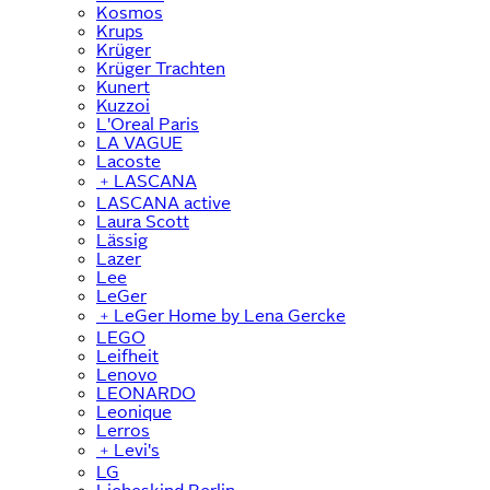
Kosmos
Krups
Krüger
Krüger Trachten
Kunert
Kuzzoi
L'Oreal Paris
LA VAGUE
Lacoste
﹢
LASCANA
LASCANA active
Laura Scott
Lässig
Lazer
Lee
LeGer
﹢
LeGer Home by Lena Gercke
LEGO
Leifheit
Lenovo
LEONARDO
Leonique
Lerros
﹢
Levi's
LG