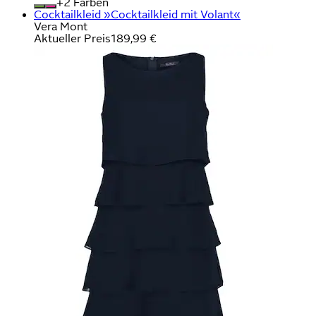
+
Farben
Cocktailkleid »Cocktailkleid mit Volant«
Vera Mont
Aktueller Preis
189,99 €