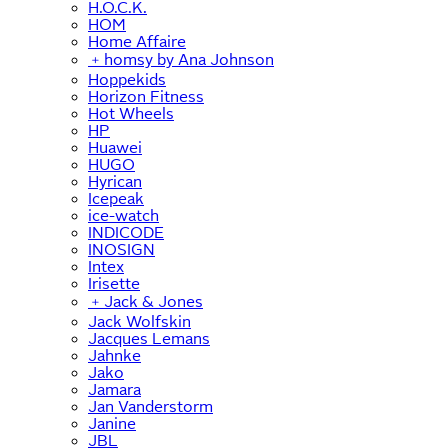
H.O.C.K.
HOM
Home Affaire
﹢
homsy by Ana Johnson
Hoppekids
Horizon Fitness
Hot Wheels
HP
Huawei
HUGO
Hyrican
Icepeak
ice-watch
INDICODE
INOSIGN
Intex
Irisette
﹢
Jack & Jones
Jack Wolfskin
Jacques Lemans
Jahnke
Jako
Jamara
Jan Vanderstorm
Janine
JBL