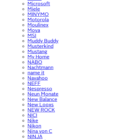
Microsoft
Miele
MINYMO
Motorola
Moulinex
Mova
MSI
Muddy Buddy
Musterkind
Mustang
My Home
NABO
Nachtmann
name it
Navahoo
NEFF
Nespresso
Neun Monate
New Balance
New Looxs
NEW ROCK
NICI
Nike
Nikon
Nina von C
NINJA