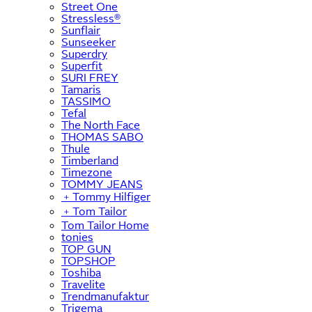
Street One
Stressless®
Sunflair
Sunseeker
Superdry
Superfit
SURI FREY
Tamaris
TASSIMO
Tefal
The North Face
THOMAS SABO
Thule
Timberland
Timezone
TOMMY JEANS
﹢
Tommy Hilfiger
﹢
Tom Tailor
Tom Tailor Home
tonies
TOP GUN
TOPSHOP
Toshiba
Travelite
Trendmanufaktur
Trigema