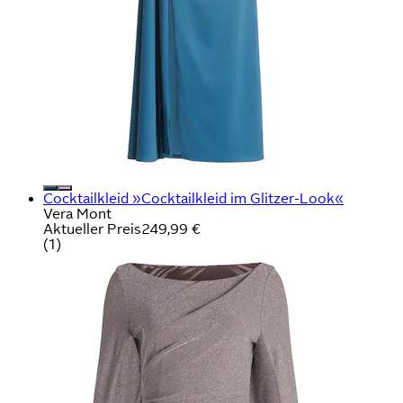
Cocktailkleid »Cocktailkleid im Glitzer-Look«
Vera Mont
Aktueller Preis
249,99 €
(
1
)