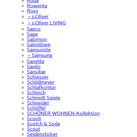
Roba
Rowenta
Roxy
﹢
s.Oliver
﹢
s.Oliver LIVING
Saeco
Sage
Salomon
Salonlöwe
Samsonite
﹢
Samsung
Sanetta
Sanilo
Sansibar
Schiesser
Schildmeyer
Schlafkontor
Schleich
Schmidt Spiele
Schneider
Schöffel
SCHÖNER WOHNEN-Kollektion
Scooli
Scotch & Soda
Scout
Seidensticker