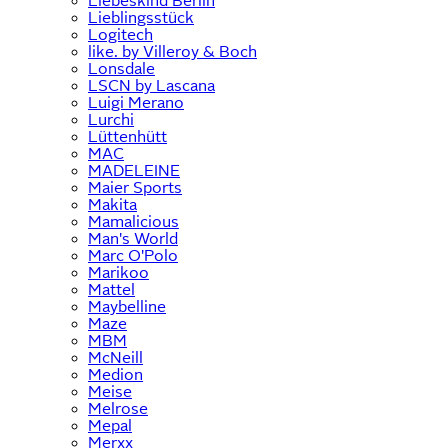
Liebeskind Berlin
Lieblingsstück
Logitech
like. by Villeroy & Boch
Lonsdale
LSCN by Lascana
Luigi Merano
Lurchi
Lüttenhütt
MAC
MADELEINE
Maier Sports
Makita
Mamalicious
Man's World
Marc O'Polo
Marikoo
Mattel
Maybelline
Maze
MBM
McNeill
Medion
Meise
Melrose
Mepal
Merxx