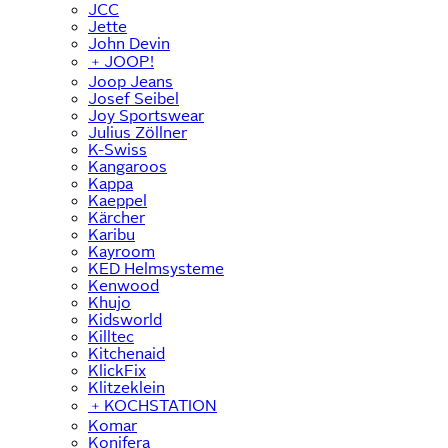
JCC
Jette
John Devin
﹢
JOOP!
Joop Jeans
Josef Seibel
Joy Sportswear
Julius Zöllner
K-Swiss
Kangaroos
Kappa
Kaeppel
Kärcher
Karibu
Kayroom
KED Helmsysteme
Kenwood
Khujo
Kidsworld
Killtec
Kitchenaid
KlickFix
Klitzeklein
﹢
KOCHSTATION
Komar
Konifera