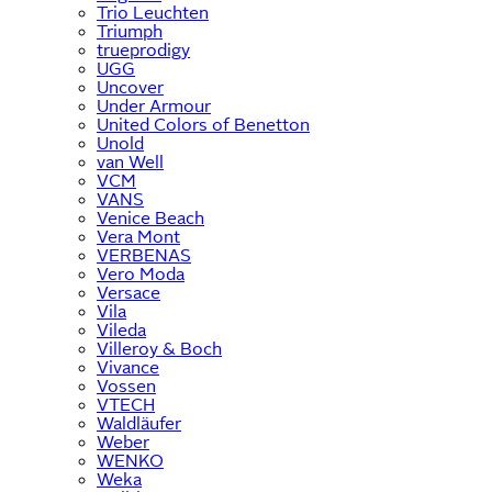
Trio Leuchten
Triumph
trueprodigy
UGG
Uncover
Under Armour
United Colors of Benetton
Unold
van Well
VCM
VANS
Venice Beach
Vera Mont
VERBENAS
Vero Moda
Versace
Vila
Vileda
Villeroy & Boch
Vivance
Vossen
VTECH
Waldläufer
Weber
WENKO
Weka