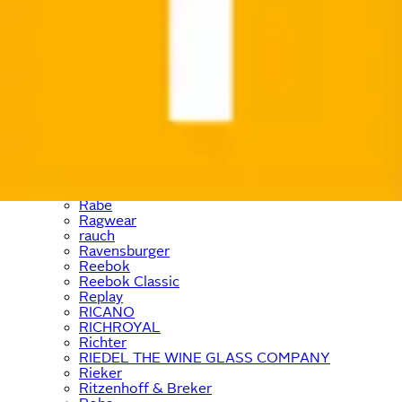
Pieces
Places of Style
Pinolino
Pierre Cardin
Playmobil
PlayStation
Polarino
Prinzessin Lillifee
prolog cycling wear
Prophete
Puma
Purelei
Quiksilver
Rabe
Ragwear
rauch
Ravensburger
Reebok
Reebok Classic
Replay
RICANO
RICHROYAL
Richter
RIEDEL THE WINE GLASS COMPANY
Rieker
Ritzenhoff & Breker