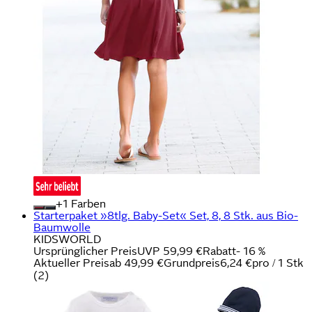
+
Farben
Starterpaket »8tlg. Baby-Set« Set, 8, 8 Stk. aus Bio-
Baumwolle
KIDSWORLD
Ursprünglicher Preis
UVP 59,99 €
Rabatt
- 16 %
Aktueller Preis
ab
49,99 €
Grundpreis
6,24 €
pro
/
1 Stk
(
2
)