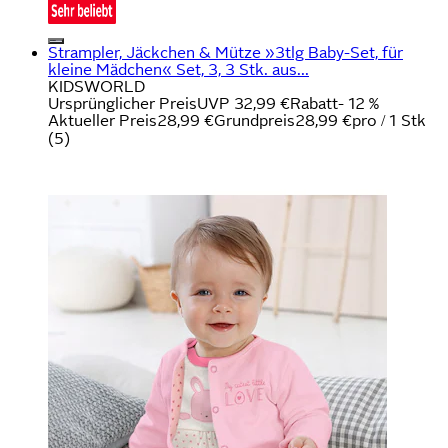
Strampler, Jäckchen & Mütze »3tlg Baby-Set, für
kleine Mädchen« Set, 3, 3 Stk. aus...
KIDSWORLD
Ursprünglicher Preis
UVP 32,99 €
Rabatt
- 12 %
Aktueller Preis
28,99 €
Grundpreis
28,99 €
pro
/
1 Stk
(
5
)