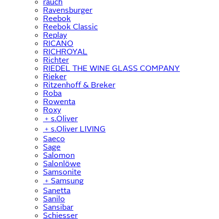
rauch
Ravensburger
Reebok
Reebok Classic
Replay
RICANO
RICHROYAL
Richter
RIEDEL THE WINE GLASS COMPANY
Rieker
Ritzenhoff & Breker
Roba
Rowenta
Roxy
﹢
s.Oliver
﹢
s.Oliver LIVING
Saeco
Sage
Salomon
Salonlöwe
Samsonite
﹢
Samsung
Sanetta
Sanilo
Sansibar
Schiesser