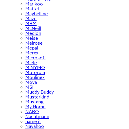
Marikoo
Mattel
Maybelline
Maze
MBM
McNeill
Medion
Meise
Melrose
Mepal
Merxx
Microsoft
Miele
MINYMO
Motorola
Moulinex
Mova
MSI
Muddy Buddy
Musterkind
Mustang
My Home
NABO
Nachtmann
name it
Navahoo