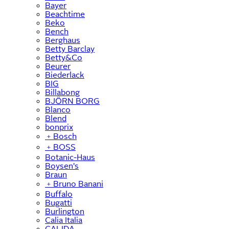
Bayer
Beachtime
Beko
Bench
Berghaus
Betty Barclay
Betty&Co
Beurer
Biederlack
BIG
Billabong
BJÖRN BORG
Blanco
Blend
bonprix
﹢
Bosch
﹢
BOSS
Botanic-Haus
Boysen's
Braun
﹢
Bruno Banani
Buffalo
Bugatti
Burlington
Calia Italia
CALIDA