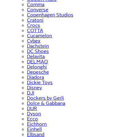
Comma
Converse
Copenhagen Studios
Cratoni
Crocs
COTTA
Cucamelon
Cybex
Dachstein
DC Shoes
Delavita
DELMAO
Delonghi
Depesche
Diadora
Dickie Toys
Disney
DJI
Dockers by Gerli
Dolce & Gabbana
DUR
Dyson
Ecco
Eichhorn
Einhell
Elbsand