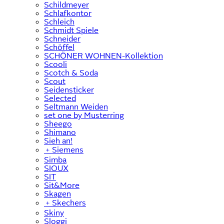
Schildmeyer
Schlafkontor
Schleich
Schmidt Spiele
Schneider
Schöffel
SCHÖNER WOHNEN-Kollektion
Scooli
Scotch & Soda
Scout
Seidensticker
Selected
Seltmann Weiden
set one by Musterring
Sheego
Shimano
Sieh an!
﹢
Siemens
Simba
SIOUX
SIT
Sit&More
Skagen
﹢
Skechers
Skiny
Sloggi