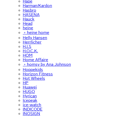
Hape
Harman/Kardon
Hasbro
HASENA
Hauck
Head
heine
﹢
heine home
Helly Hansen
Herrlicher
H.I.S
H.O.C.K.
HOM
Home Affaire
﹢
homsy by Ana Johnson
Hoppekids
Horizon Fitness
Hot Wheels
HP
Huawei
HUGO
Hyrican
Icepeak
ice-watch
INDICODE
INOSIGN