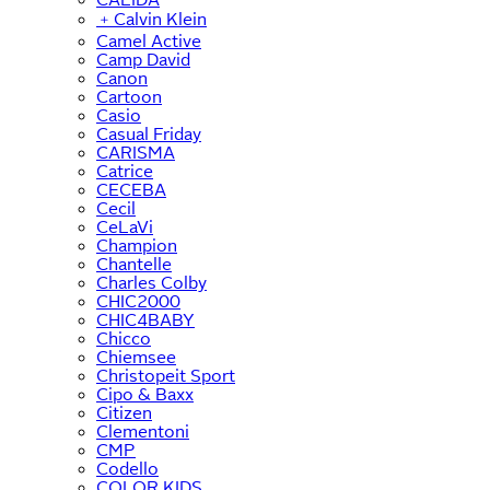
﹢
Calvin Klein
Camel Active
Camp David
Canon
Cartoon
Casio
Casual Friday
CARISMA
Catrice
CECEBA
Cecil
CeLaVi
Champion
Chantelle
Charles Colby
CHIC2000
CHIC4BABY
Chicco
Chiemsee
Christopeit Sport
Cipo & Baxx
Citizen
Clementoni
CMP
Codello
COLOR KIDS