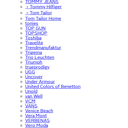
TOMMY JEANS
﹢
Tommy Hilfiger
﹢
Tom Tailor
Tom Tailor Home
tonies
TOP GUN
TOPSHOP
Toshiba
Travelite
Trendmanufaktur
Trigema
Trio Leuchten
Triumph
trueprodigy
UGG
Uncover
Under Armour
United Colors of Benetton
Unold
van Well
VCM
VANS
Venice Beach
Vera Mont
VERBENAS
Vero Moda