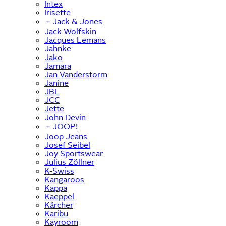
Intex
Irisette
﹢
Jack & Jones
Jack Wolfskin
Jacques Lemans
Jahnke
Jako
Jamara
Jan Vanderstorm
Janine
JBL
JCC
Jette
John Devin
﹢
JOOP!
Joop Jeans
Josef Seibel
Joy Sportswear
Julius Zöllner
K-Swiss
Kangaroos
Kappa
Kaeppel
Kärcher
Karibu
Kayroom