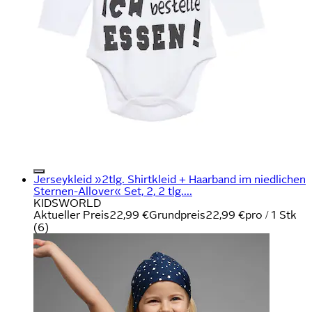
Jerseykleid »2tlg. Shirtkleid + Haarband im niedlichen
Sternen-Allover« Set, 2, 2 tlg....
KIDSWORLD
Aktueller Preis
22,99 €
Grundpreis
22,99 €
pro
/
1 Stk
(
6
)