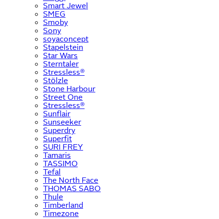
Smart Jewel
SMEG
Smoby
Sony
soyaconcept
Stapelstein
Star Wars
Sterntaler
Stressless®
Stölzle
Stone Harbour
Street One
Stressless®
Sunflair
Sunseeker
Superdry
Superfit
SURI FREY
Tamaris
TASSIMO
Tefal
The North Face
THOMAS SABO
Thule
Timberland
Timezone