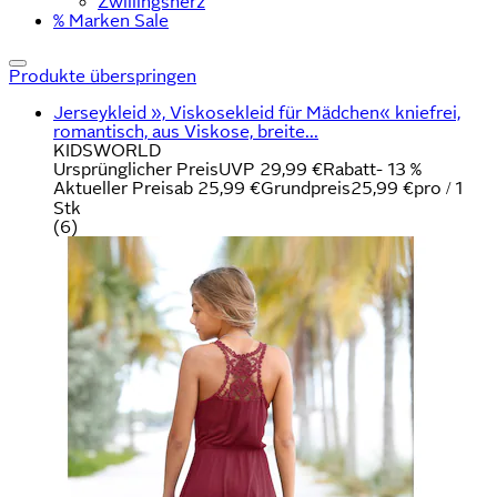
Zwillingsherz
% Marken Sale
Produkte überspringen
Jerseykleid », Viskosekleid für Mädchen« kniefrei,
romantisch, aus Viskose, breite...
KIDSWORLD
Ursprünglicher Preis
UVP 29,99 €
Rabatt
- 13 %
Aktueller Preis
ab
25,99 €
Grundpreis
25,99 €
pro
/
1
Stk
(
6
)