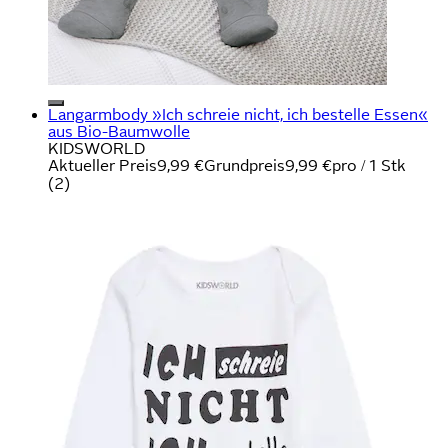
Langarmbody »Ich schreie nicht, ich bestelle Essen«
aus Bio-Baumwolle
KIDSWORLD
Aktueller Preis
9,99 €
Grundpreis
9,99 €
pro
/
1 Stk
(
2
)