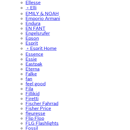
Ellesse
﹢
Elli
EMILY & NOAH
Emporio Armani
Endura
EN FANT
Engelsrufer
Epson
Esprit
﹢
Esprit Home
Essence
Essie
Eastpak
Eterna
Falke
fan
feel good
Fila
Fillikid
Firetti
Fischer Fahrrad
Fisher Price
fleuresse
Flip Flop
FLG Flashlights
Fossil