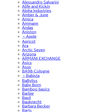
Alessandro Salvarini
Alife and Kickin
Alpha Industries
Amber & June
Amica
Ammann
Andas
Aniston
﹢
Apple
Apricot
Ara
Arctic Seven
Arizona
ARMANI EXCHANGE
Asics
Asus
BA98-Cologne
﹢
Babista
BaByliss
Baby Born
Bamboo basics
Barbie
Basil
Bauknecht
Barbara Becker
Barts