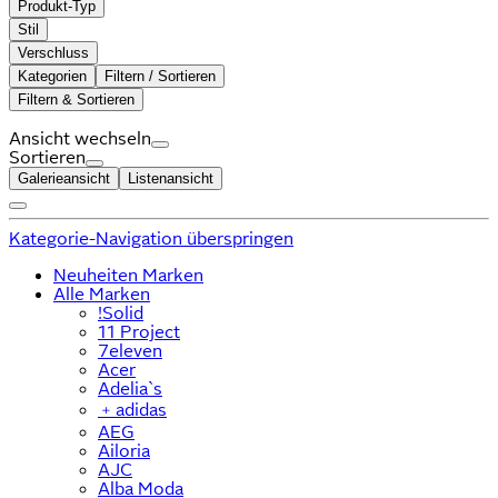
Produkt-Typ
Stil
Verschluss
Kategorien
Filtern / Sortieren
Filtern & Sortieren
Ansicht wechseln
Sortieren
Galerieansicht
Listenansicht
Kategorie-Navigation überspringen
Neuheiten Marken
Alle Marken
!Solid
11 Project
7eleven
Acer
Adelia`s
﹢
adidas
AEG
Ailoria
AJC
Alba Moda