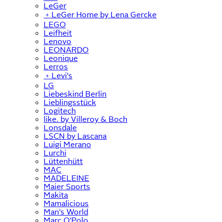
LeGer
﹢
LeGer Home by Lena Gercke
LEGO
Leifheit
Lenovo
LEONARDO
Leonique
Lerros
﹢
Levi's
LG
Liebeskind Berlin
Lieblingsstück
Logitech
like. by Villeroy & Boch
Lonsdale
LSCN by Lascana
Luigi Merano
Lurchi
Lüttenhütt
MAC
MADELEINE
Maier Sports
Makita
Mamalicious
Man's World
Marc O'Polo