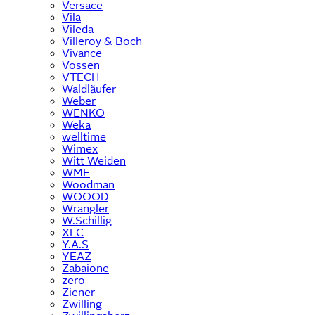
Versace
Vila
Vileda
Villeroy & Boch
Vivance
Vossen
VTECH
Waldläufer
Weber
WENKO
Weka
welltime
Wimex
Witt Weiden
WMF
Woodman
WOOOD
Wrangler
W.Schillig
XLC
Y.A.S
YEAZ
Zabaione
zero
Ziener
Zwilling