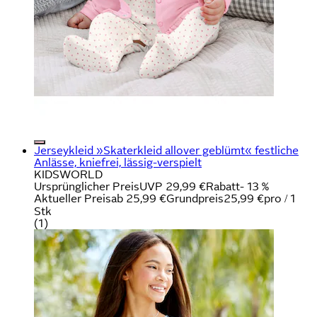
Jerseykleid »Skaterkleid allover geblümt« festliche
Anlässe, kniefrei, lässig-verspielt
KIDSWORLD
Ursprünglicher Preis
UVP 29,99 €
Rabatt
- 13 %
Aktueller Preis
ab
25,99 €
Grundpreis
25,99 €
pro
/
1
Stk
(
1
)