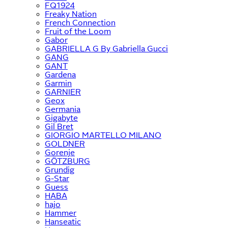
FQ1924
Freaky Nation
French Connection
Fruit of the Loom
Gabor
GABRIELLA G By Gabriella Gucci
GANG
GANT
Gardena
Garmin
GARNIER
Geox
Germania
Gigabyte
Gil Bret
GIORGIO MARTELLO MILANO
GOLDNER
Gorenje
GÖTZBURG
Grundig
G-Star
Guess
HABA
hajo
Hammer
Hanseatic