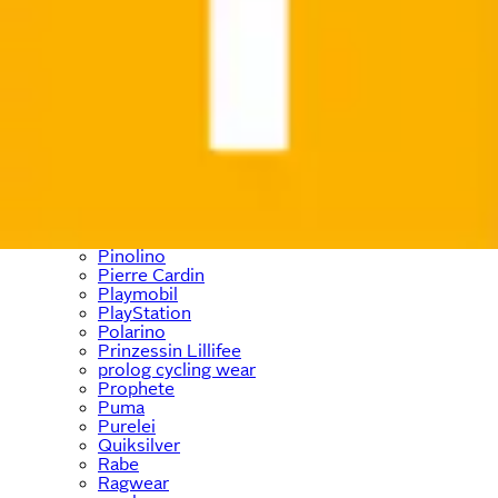
﹢
OTTO home
﹢
OTTO products
OXMO
Panasonic
Paulmann
Paw Patrol
PEAK TIME
Pepe Jeans
PEPINO by RICOSTA
Petite Fleur
Philips
Pieces
Places of Style
Pinolino
Pierre Cardin
Playmobil
PlayStation
Polarino
Prinzessin Lillifee
prolog cycling wear
Prophete
Puma
Purelei
Quiksilver
Rabe
Ragwear