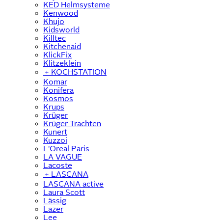
KED Helmsysteme
Kenwood
Khujo
Kidsworld
Killtec
Kitchenaid
KlickFix
Klitzeklein
﹢
KOCHSTATION
Komar
Konifera
Kosmos
Krups
Krüger
Krüger Trachten
Kunert
Kuzzoi
L'Oreal Paris
LA VAGUE
Lacoste
﹢
LASCANA
LASCANA active
Laura Scott
Lässig
Lazer
Lee