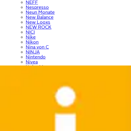
NEFF
Nespresso
Neun Monate
New Balance
New Looxs
NEW ROCK
NICI
Nike
Nikon
Nina von C
NINJA
Nintendo
Nivea
Noisy May
Noris
NORTH BEND
NOTHING
Nuance
Nübler
NYX
Ocean Sportswear
O'Neill
ONE ELEMENT
ONLY
ONLY & SONS
Ostsee-Schmuck