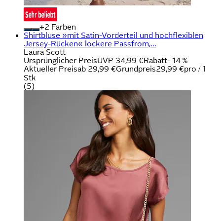
+
Farben
Shirtbluse »mit Satin-Vorderteil und hochflexiblen
Jersey-Rücken« lockere Passfrom,...
Laura Scott
Ursprünglicher Preis
UVP 34,99 €
Rabatt
- 14 %
Aktueller Preis
ab
29,99 €
Grundpreis
29,99 €
pro
/
1
Stk
(
5
)