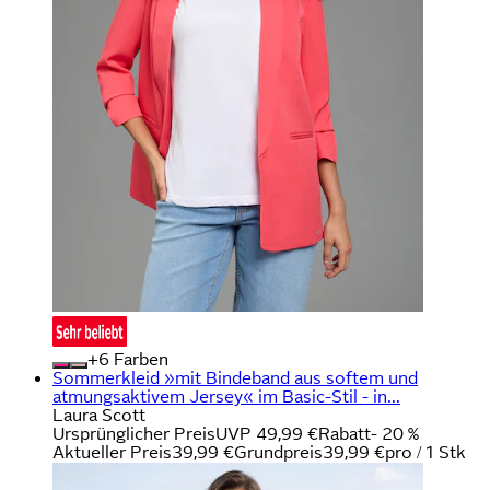
+
Farben
Sommerkleid »mit Bindeband aus softem und
atmungsaktivem Jersey« im Basic-Stil - in...
Laura Scott
Ursprünglicher Preis
UVP 49,99 €
Rabatt
- 20 %
Aktueller Preis
39,99 €
Grundpreis
39,99 €
pro
/
1 Stk