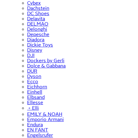
Cybex
Dachstein
DC Shoes
Delavita
DELMAO
Delonghi
Depesche
Diadora
Dickie Toys
Disney
DJI
Dockers by Gerli
Dolce & Gabbana
DUR
Dyson
Ecco
Eichhorn
Einhell
Elbsand
Ellesse
﹢
Elli
EMILY & NOAH
Emporio Armani
Endura
EN FANT
Engelsrufer