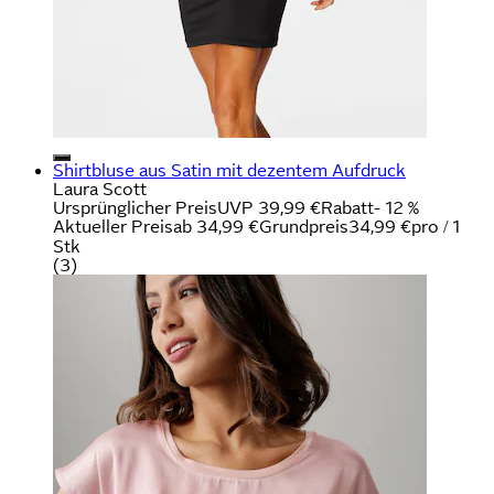
Shirtbluse aus Satin mit dezentem Aufdruck
Laura Scott
Ursprünglicher Preis
UVP 39,99 €
Rabatt
- 12 %
Aktueller Preis
ab
34,99 €
Grundpreis
34,99 €
pro
/
1
Stk
(
3
)