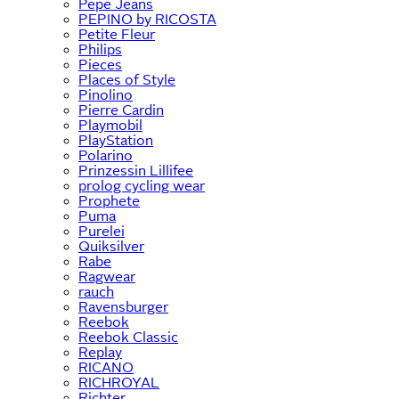
Pepe Jeans
PEPINO by RICOSTA
Petite Fleur
Philips
Pieces
Places of Style
Pinolino
Pierre Cardin
Playmobil
PlayStation
Polarino
Prinzessin Lillifee
prolog cycling wear
Prophete
Puma
Purelei
Quiksilver
Rabe
Ragwear
rauch
Ravensburger
Reebok
Reebok Classic
Replay
RICANO
RICHROYAL
Richter