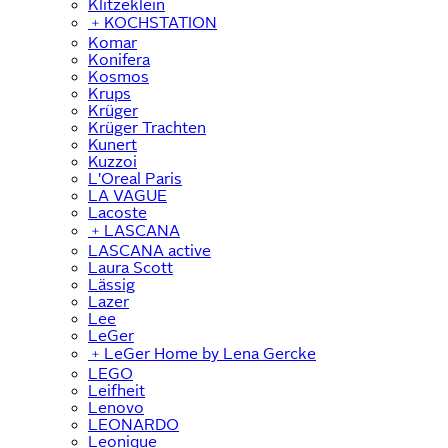
Klitzeklein
﹢
KOCHSTATION
Komar
Konifera
Kosmos
Krups
Krüger
Krüger Trachten
Kunert
Kuzzoi
L'Oreal Paris
LA VAGUE
Lacoste
﹢
LASCANA
LASCANA active
Laura Scott
Lässig
Lazer
Lee
LeGer
﹢
LeGer Home by Lena Gercke
LEGO
Leifheit
Lenovo
LEONARDO
Leonique