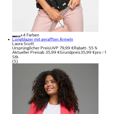
+
Farben
Longblazer mit gerafften Ärmeln
Laura Scott
Ursprünglicher Preis
UVP 79,99 €
Rabatt
- 55 %
Aktueller Preis
ab
35,99 €
Grundpreis
35,99 €
pro
/
1
Stk
(
5
)