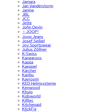
Jamara
Jan Vanderstorm
Janine
JBL
JCC
Jette
John Devin
﹢
JOOP!
Joop Jeans
Josef Seibel
Joy Sportswear
Julius Zöllner
K-Swiss
Kangaroos
Kappa
Kaeppel
Kärcher
Karibu
Kayroom
KED Helmsysteme
Kenwood
Khujo
Kidsworld
Killtec
Kitchenaid
KlickFix