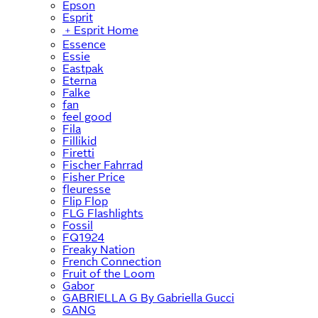
Epson
Esprit
﹢
Esprit Home
Essence
Essie
Eastpak
Eterna
Falke
fan
feel good
Fila
Fillikid
Firetti
Fischer Fahrrad
Fisher Price
fleuresse
Flip Flop
FLG Flashlights
Fossil
FQ1924
Freaky Nation
French Connection
Fruit of the Loom
Gabor
GABRIELLA G By Gabriella Gucci
GANG