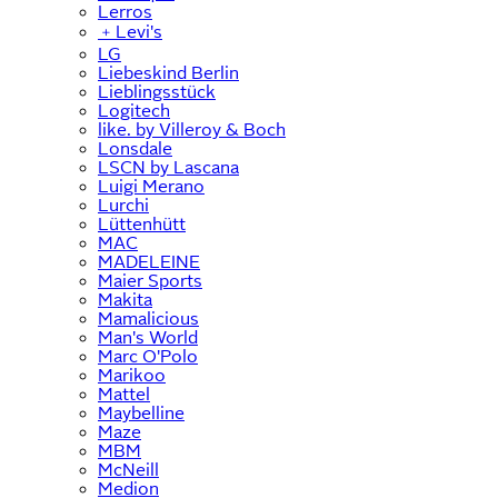
Lerros
﹢
Levi's
LG
Liebeskind Berlin
Lieblingsstück
Logitech
like. by Villeroy & Boch
Lonsdale
LSCN by Lascana
Luigi Merano
Lurchi
Lüttenhütt
MAC
MADELEINE
Maier Sports
Makita
Mamalicious
Man's World
Marc O'Polo
Marikoo
Mattel
Maybelline
Maze
MBM
McNeill
Medion