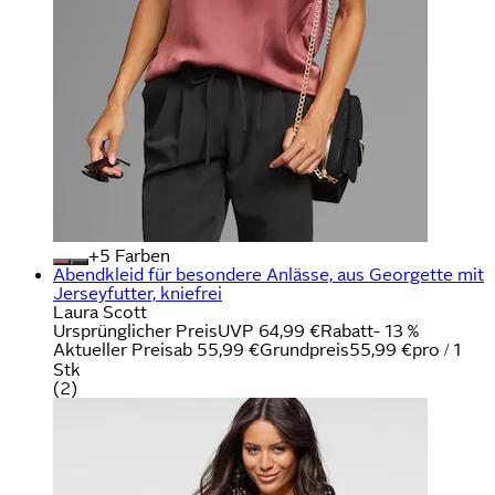
+
Farben
Abendkleid für besondere Anlässe, aus Georgette mit
Jerseyfutter, kniefrei
Laura Scott
Ursprünglicher Preis
UVP 64,99 €
Rabatt
- 13 %
Aktueller Preis
ab
55,99 €
Grundpreis
55,99 €
pro
/
1
Stk
(
2
)