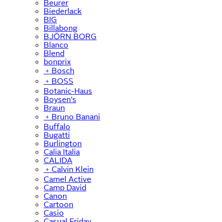
Beurer
Biederlack
BIG
Billabong
BJÖRN BORG
Blanco
Blend
bonprix
﹢
Bosch
﹢
BOSS
Botanic-Haus
Boysen's
Braun
﹢
Bruno Banani
Buffalo
Bugatti
Burlington
Calia Italia
CALIDA
﹢
Calvin Klein
Camel Active
Camp David
Canon
Cartoon
Casio
Casual Friday