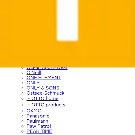
Nike
Nikon
Nina von C
NINJA
Nintendo
Nivea
Noisy May
Noris
NORTH BEND
NOTHING
Nuance
Nübler
NYX
Ocean Sportswear
O'Neill
ONE ELEMENT
ONLY
ONLY & SONS
Ostsee-Schmuck
﹢
OTTO home
﹢
OTTO products
OXMO
Panasonic
Paulmann
Paw Patrol
PEAK TIME