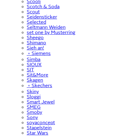
Scooli
Scotch & Soda
Scout
Seidensticker
Selected
Seltmann Weiden
set one by Musterring
Sheego
Shimano
Sieh an!
﹢
Siemens
Simba
SIOUX
SIT
Sit&More
Skagen
﹢
Skechers
Skiny
Sloggi
Smart Jewel
SMEG
Smoby
Sony
soyaconcept
Stapelstein
Star Wars