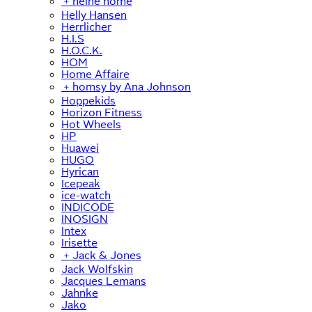
﹢
heine home
Helly Hansen
Herrlicher
H.I.S
H.O.C.K.
HOM
Home Affaire
﹢
homsy by Ana Johnson
Hoppekids
Horizon Fitness
Hot Wheels
HP
Huawei
HUGO
Hyrican
Icepeak
ice-watch
INDICODE
INOSIGN
Intex
Irisette
﹢
Jack & Jones
Jack Wolfskin
Jacques Lemans
Jahnke
Jako