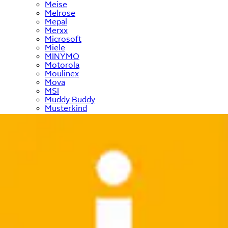
Meise
Melrose
Mepal
Merxx
Microsoft
Miele
MINYMO
Motorola
Moulinex
Mova
MSI
Muddy Buddy
Musterkind
Mustang
My Home
NABO
Nachtmann
name it
Navahoo
NEFF
Nespresso
Neun Monate
New Balance
New Looxs
NEW ROCK
NICI