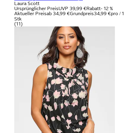
Laura Scott
Ursprünglicher Preis
UVP 39,99 €
Rabatt
- 12 %
Aktueller Preis
ab
34,99 €
Grundpreis
34,99 €
pro
/
1
Stk
(
11
)