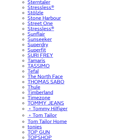
Sterntaler
Stressless®
Stölzle
Stone Harbour
Street One
Stressless®
Sunflair
Sunseeker
Superdry
Superfit
SURI FREY
Tamaris
TASSIMO
Tefal
The North Face
THOMAS SABO
Thule
Timberland
Timezone
TOMMY JEANS
﹢
Tommy Hilfiger
﹢
Tom Tailor
Tom Tailor Home
tonies
TOP GUN
TOPSHOP