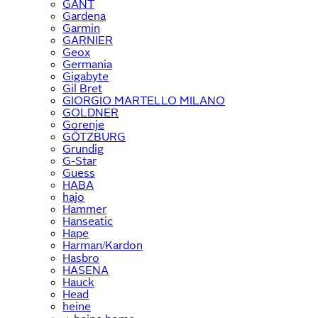
GANT
Gardena
Garmin
GARNIER
Geox
Germania
Gigabyte
Gil Bret
GIORGIO MARTELLO MILANO
GOLDNER
Gorenje
GÖTZBURG
Grundig
G-Star
Guess
HABA
hajo
Hammer
Hanseatic
Hape
Harman/Kardon
Hasbro
HASENA
Hauck
Head
heine