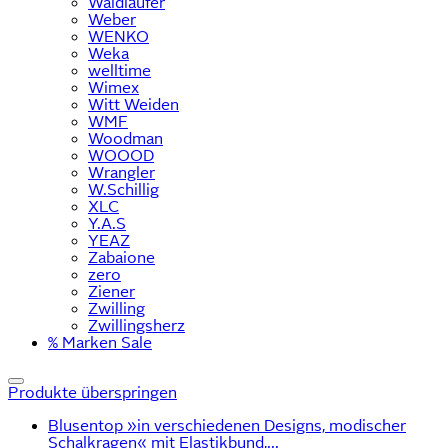
Waldläufer
Weber
WENKO
Weka
welltime
Wimex
Witt Weiden
WMF
Woodman
WOOOD
Wrangler
W.Schillig
XLC
Y.A.S
YEAZ
Zabaione
zero
Ziener
Zwilling
Zwillingsherz
% Marken Sale
Produkte überspringen
Blusentop »in verschiedenen Designs, modischer
Schalkragen« mit Elastikbund,...