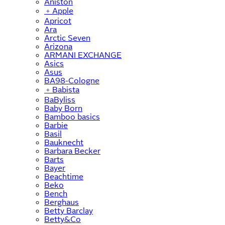
Aniston
﹢
Apple
Apricot
Ara
Arctic Seven
Arizona
ARMANI EXCHANGE
Asics
Asus
BA98-Cologne
﹢
Babista
BaByliss
Baby Born
Bamboo basics
Barbie
Basil
Bauknecht
Barbara Becker
Barts
Bayer
Beachtime
Beko
Bench
Berghaus
Betty Barclay
Betty&Co