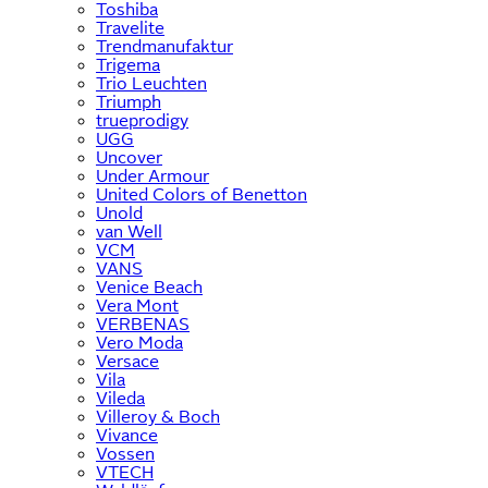
Toshiba
Travelite
Trendmanufaktur
Trigema
Trio Leuchten
Triumph
trueprodigy
UGG
Uncover
Under Armour
United Colors of Benetton
Unold
van Well
VCM
VANS
Venice Beach
Vera Mont
VERBENAS
Vero Moda
Versace
Vila
Vileda
Villeroy & Boch
Vivance
Vossen
VTECH