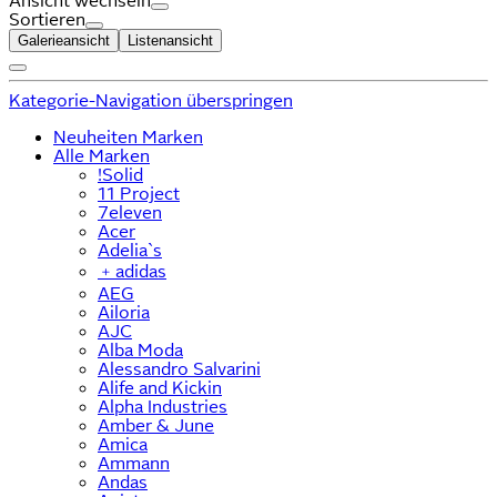
Ansicht wechseln
Sortieren
Galerieansicht
Listenansicht
Kategorie-Navigation überspringen
Neuheiten Marken
Alle Marken
!Solid
11 Project
7eleven
Acer
Adelia`s
﹢
adidas
AEG
Ailoria
AJC
Alba Moda
Alessandro Salvarini
Alife and Kickin
Alpha Industries
Amber & June
Amica
Ammann
Andas