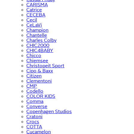
CARISMA
Catrice
CECEBA
Cecil
CeLaVi
Champion
Chantelle
Charles Colby
CHIC2000
CHIC4BABY
Chicco
Chiemsee
Christopeit Sport
Cipo & Baxx
Citizen
Clementoni
CMP
Codello
COLOR KIDS
Comma
Converse
Copenhagen Studios
Cratoni
Crocs
COTTA
Cucamelon