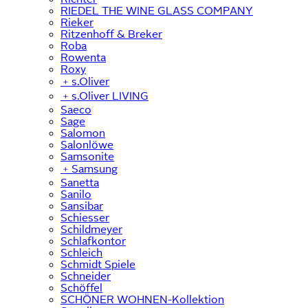
RIEDEL THE WINE GLASS COMPANY
Rieker
Ritzenhoff & Breker
Roba
Rowenta
Roxy
﹢
s.Oliver
﹢
s.Oliver LIVING
Saeco
Sage
Salomon
Salonlöwe
Samsonite
﹢
Samsung
Sanetta
Sanilo
Sansibar
Schiesser
Schildmeyer
Schlafkontor
Schleich
Schmidt Spiele
Schneider
Schöffel
SCHÖNER WOHNEN-Kollektion