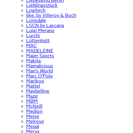
Liebeskind Berlin
Lieblingsstück
Logitech
like. by Villeroy & Boch
Lonsdale
LSCN by Lascana
Luigi Merano
Lurchi
Lüttenhütt
MAC
MADELEINE
Maier Sports
Makita
Mamalicious
Man's World
Marc O'Polo
Marikoo
Mattel
Maybelline
Maze
MBM
McNeill
Medion
Meise
Melrose
Mepal
Merxx