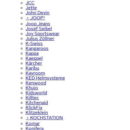
JCC
Jette
John Devin
﹢
JOOP!
Joop Jeans
Josef Seibel
Joy Sportswear
Julius Zöllner
K-Swiss
Kangaroos
Kappa
Kaeppel
Kärcher
Karibu
Kayroom
KED Helmsysteme
Kenwood
Khujo
Kidsworld
Killtec
Kitchenaid
KlickFix
Klitzeklein
﹢
KOCHSTATION
Komar
Konifera