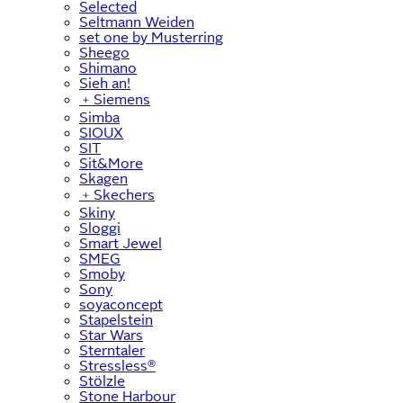
Selected
Seltmann Weiden
set one by Musterring
Sheego
Shimano
Sieh an!
﹢
Siemens
Simba
SIOUX
SIT
Sit&More
Skagen
﹢
Skechers
Skiny
Sloggi
Smart Jewel
SMEG
Smoby
Sony
soyaconcept
Stapelstein
Star Wars
Sterntaler
Stressless®
Stölzle
Stone Harbour