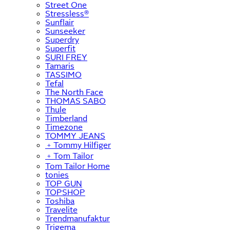
Street One
Stressless®
Sunflair
Sunseeker
Superdry
Superfit
SURI FREY
Tamaris
TASSIMO
Tefal
The North Face
THOMAS SABO
Thule
Timberland
Timezone
TOMMY JEANS
﹢
Tommy Hilfiger
﹢
Tom Tailor
Tom Tailor Home
tonies
TOP GUN
TOPSHOP
Toshiba
Travelite
Trendmanufaktur
Trigema