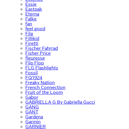
Essie
Eastpak
Eterna
Falke
fan
feel good
Fila
Fillikid
Firetti
Fischer Fahrrad
Fisher Price
fleuresse
Flip Flop
FLG Flashlights
Fossil
FQ1924
Freaky Nation
French Connection
Fruit of the Loom
Gabor
GABRIELLA G By Gabriella Gucci
GANG
GANT
Gardena
Garmin
GARNIER