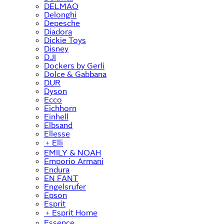
DELMAO
Delonghi
Depesche
Diadora
Dickie Toys
Disney
DJI
Dockers by Gerli
Dolce & Gabbana
DUR
Dyson
Ecco
Eichhorn
Einhell
Elbsand
Ellesse
﹢
Elli
EMILY & NOAH
Emporio Armani
Endura
EN FANT
Engelsrufer
Epson
Esprit
﹢
Esprit Home
Essence