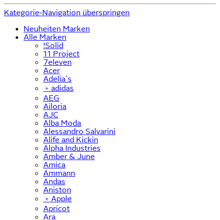
Kategorie-Navigation überspringen
Neuheiten Marken
Alle Marken
!Solid
11 Project
7eleven
Acer
Adelia`s
﹢
adidas
AEG
Ailoria
AJC
Alba Moda
Alessandro Salvarini
Alife and Kickin
Alpha Industries
Amber & June
Amica
Ammann
Andas
Aniston
﹢
Apple
Apricot
Ara