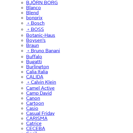
BJÖRN BORG
Blanco
Blend
bonprix
﹢
Bosch
﹢
BOSS
Botanic-Haus
Boysen's
Braun
﹢
Bruno Banani
Buffalo
Bugatti
Burlington
Calia Italia
CALIDA
﹢
Calvin Klein
Camel Active
Camp David
Canon
Cartoon
Casio
Casual Friday
CARISMA
Catrice
CECEBA