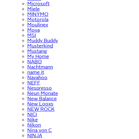
Microsoft
Miele
MINYMO
Motorola
Moulinex
Mova
MSI
Muddy Buddy
Musterkind
Mustang
My Home
NABO
Nachtmann
name it
Navahoo
NEFF
Nespresso
Neun Monate
New Balance
New Looxs
NEW ROCK
NICI
Nike
Nikon
Nina von C
NINJA