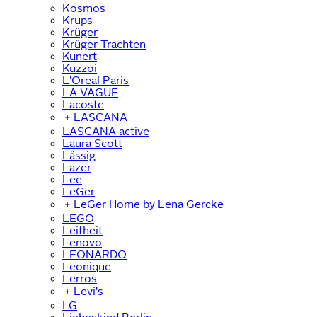
Kosmos
Krups
Krüger
Krüger Trachten
Kunert
Kuzzoi
L'Oreal Paris
LA VAGUE
Lacoste
﹢
LASCANA
LASCANA active
Laura Scott
Lässig
Lazer
Lee
LeGer
﹢
LeGer Home by Lena Gercke
LEGO
Leifheit
Lenovo
LEONARDO
Leonique
Lerros
﹢
Levi's
LG