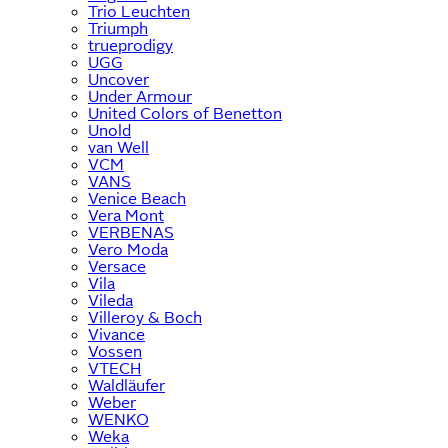
Trio Leuchten
Triumph
trueprodigy
UGG
Uncover
Under Armour
United Colors of Benetton
Unold
van Well
VCM
VANS
Venice Beach
Vera Mont
VERBENAS
Vero Moda
Versace
Vila
Vileda
Villeroy & Boch
Vivance
Vossen
VTECH
Waldläufer
Weber
WENKO
Weka