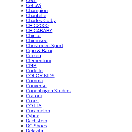
Cecil
CeLaVi
Champion
Chantelle
Charles Colby
CHIC2000
CHIC4BABY
Chicco
Chiemsee
Christopeit Sport
Cipo & Baxx
Citizen
Clementoni
CMP
Codello
COLOR KIDS
Comma
Converse
Copenhagen Studios
Cratoni
Crocs
COTTA
Cucamelon
Cybex
Dachstein
DC Shoes
Delavita