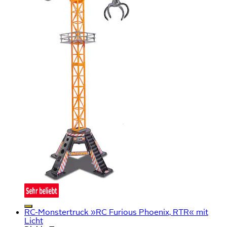
RC-Monstertruck »RC Furious Phoenix, RTR« mit
Licht