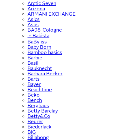
Arctic Seven
Arizona
ARMANI EXCHANGE
Asics
Asus
BA98-Cologne
﹢
Babista
BaByliss
Baby Born
Bamboo basics
Barbie
Basil
Bauknecht
Barbara Becker
Barts
Bayer
Beachtime
Beko
Bench
Berghaus
Betty Barclay
Betty&Co
Beurer
Biederlack
BIG
Billabong