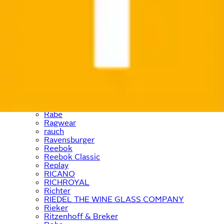
Pieces
Places of Style
Pinolino
Pierre Cardin
Playmobil
PlayStation
Polarino
Prinzessin Lillifee
prolog cycling wear
Prophete
Puma
Purelei
Quiksilver
Rabe
Ragwear
rauch
Ravensburger
Reebok
Reebok Classic
Replay
RICANO
RICHROYAL
Richter
RIEDEL THE WINE GLASS COMPANY
Rieker
Ritzenhoff & Breker