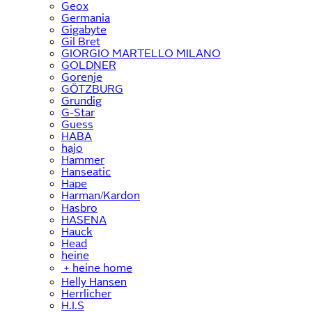
Geox
Germania
Gigabyte
Gil Bret
GIORGIO MARTELLO MILANO
GOLDNER
Gorenje
GÖTZBURG
Grundig
G-Star
Guess
HABA
hajo
Hammer
Hanseatic
Hape
Harman/Kardon
Hasbro
HASENA
Hauck
Head
heine
﹢
heine home
Helly Hansen
Herrlicher
H.I.S