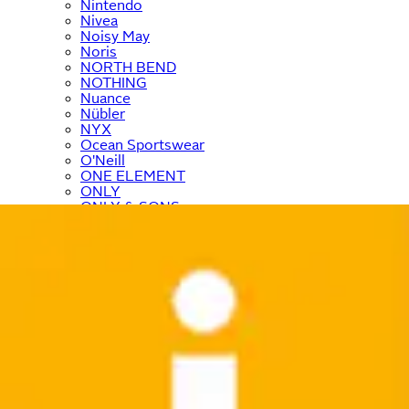
Nintendo
Nivea
Noisy May
Noris
NORTH BEND
NOTHING
Nuance
Nübler
NYX
Ocean Sportswear
O'Neill
ONE ELEMENT
ONLY
ONLY & SONS
Ostsee-Schmuck
﹢
OTTO home
﹢
OTTO products
OXMO
Panasonic
Paulmann
Paw Patrol
PEAK TIME
Pepe Jeans
PEPINO by RICOSTA
Petite Fleur
Philips