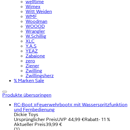
welltime
Wimex
Witt Weiden
WMF
Woodman
WOOOD
Wrangler
W.Schillig
XLC
Y.A.S
YEAZ
Zabaione
zero
Ziener
Zwilling
Zwillingsherz
% Marken Sale
Produkte überspringen
RC-Boot »Feuerwehrboot« mit Wasserspritzfunktion
und Fernbedienung
Dickie Toys
Ursprünglicher Preis
UVP 44,99 €
Rabatt
- 11 %
Aktueller Preis
39,99 €
(
1
)