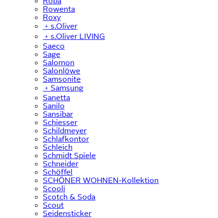
Roba
Rowenta
Roxy
﹢
s.Oliver
﹢
s.Oliver LIVING
Saeco
Sage
Salomon
Salonlöwe
Samsonite
﹢
Samsung
Sanetta
Sanilo
Sansibar
Schiesser
Schildmeyer
Schlafkontor
Schleich
Schmidt Spiele
Schneider
Schöffel
SCHÖNER WOHNEN-Kollektion
Scooli
Scotch & Soda
Scout
Seidensticker