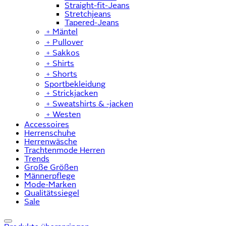
Straight-fit-Jeans
Stretchjeans
Tapered-Jeans
﹢
Mäntel
﹢
Pullover
﹢
Sakkos
﹢
Shirts
﹢
Shorts
Sportbekleidung
﹢
Strickjacken
﹢
Sweatshirts & -jacken
﹢
Westen
Accessoires
Herrenschuhe
Herrenwäsche
Trachtenmode Herren
Trends
Große Größen
Männerpflege
Mode-Marken
Qualitätssiegel
Sale