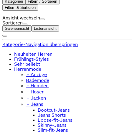
Kategorien
Filtern / Sortieren
Filtern & Sortieren
Ansicht wechseln
Sortieren
Galerieansicht
Listenansicht
Kategorie-Navigation überspringen
Neuheiten Herren
Frühlings-Styles
Sehr beliebt
Herrenmode
﹢
Anzüge
Bademode
﹢
Hemden
﹢
Hosen
﹢
Jacken
﹣
Jeans
Bootcut-Jeans
Jeans Shorts
Loose-fit-Jeans
Skinny-Jeans
Slim-fit-Jeans