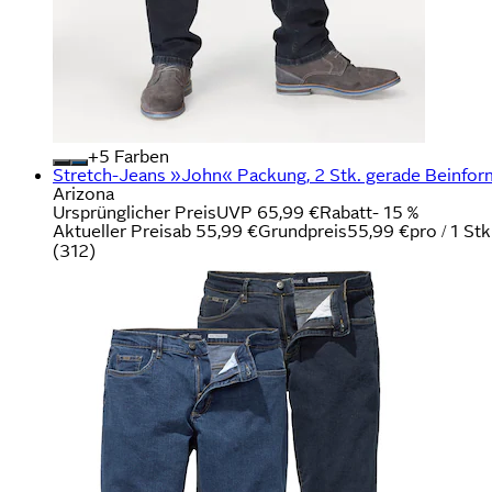
+
Farben
Stretch-Jeans »John« Packung, 2 Stk. gerade Beinform,
Arizona
Ursprünglicher Preis
UVP 65,99 €
Rabatt
- 15 %
Aktueller Preis
ab
55,99 €
Grundpreis
55,99 €
pro
/
1 Stk
(
312
)