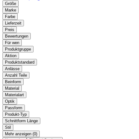
Größe
Marke
Farbe
Lieferzeit
Preis
Bewertungen
Für wen
Produktgruppe
Aktion
Produktstandard
Anlässe
Anzahl Teile
Beinform
Material
Materialart
Optik
Passform
Produkt-Typ
Schnittform Länge
Stil
Mehr anzeigen (
)