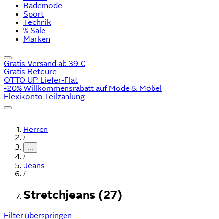
Bademode
Sport
Technik
% Sale
Marken
Gratis Versand ab 39 €
Gratis Retoure
OTTO UP Liefer-Flat
-20% Willkommensrabatt auf Mode & Möbel
Flexikonto Teilzahlung
Herren
/
...
/
Jeans
/
Stretchjeans (27)
Filter überspringen