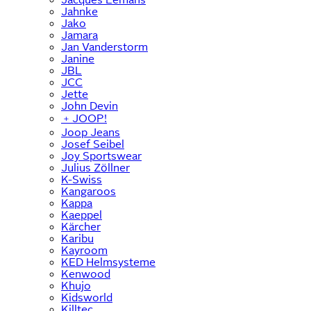
Jahnke
Jako
Jamara
Jan Vanderstorm
Janine
JBL
JCC
Jette
John Devin
﹢
JOOP!
Joop Jeans
Josef Seibel
Joy Sportswear
Julius Zöllner
K-Swiss
Kangaroos
Kappa
Kaeppel
Kärcher
Karibu
Kayroom
KED Helmsysteme
Kenwood
Khujo
Kidsworld
Killtec