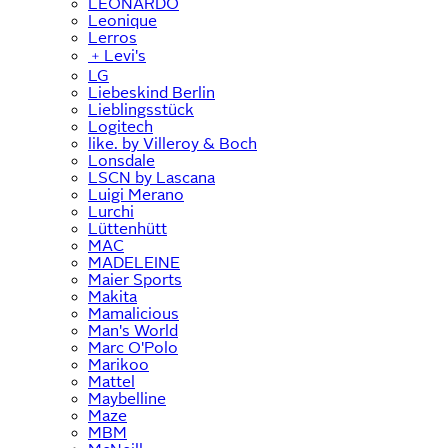
LEONARDO
Leonique
Lerros
﹢
Levi's
LG
Liebeskind Berlin
Lieblingsstück
Logitech
like. by Villeroy & Boch
Lonsdale
LSCN by Lascana
Luigi Merano
Lurchi
Lüttenhütt
MAC
MADELEINE
Maier Sports
Makita
Mamalicious
Man's World
Marc O'Polo
Marikoo
Mattel
Maybelline
Maze
MBM