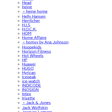
Head
heine
﹢
heine home
Helly Hansen
Herrlicher
H.I.S
H.O.C.K.
HOM
Home Affaire
﹢
homsy by Ana Johnson
Hoppekids
Horizon Fitness
Hot Wheels
HP
Huawei
HUGO
Hyrican
Icepeak
ice-watch
INDICODE
INOSIGN
Intex
Irisette
﹢
Jack & Jones
Jack Wolfskin
Jacques Lemans