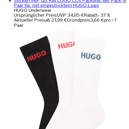
Socken »6P QS RIB LOGO CC« Packung, 6er Pack, 6
Paar tlg. mit eingestricktem HUGO Logo
HUGO Underwear
Ursprünglicher Preis
UVP 34,95 €
Rabatt
- 37 %
Aktueller Preis
ab
21,99 €
Grundpreis
3,66 €
pro
/
1
Paar