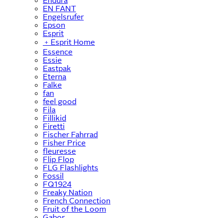
Endura
EN FANT
Engelsrufer
Epson
Esprit
﹢
Esprit Home
Essence
Essie
Eastpak
Eterna
Falke
fan
feel good
Fila
Fillikid
Firetti
Fischer Fahrrad
Fisher Price
fleuresse
Flip Flop
FLG Flashlights
Fossil
FQ1924
Freaky Nation
French Connection
Fruit of the Loom
Gabor