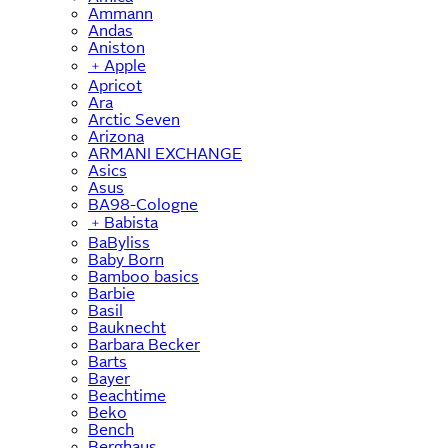
Ammann
Andas
Aniston
﹢
Apple
Apricot
Ara
Arctic Seven
Arizona
ARMANI EXCHANGE
Asics
Asus
BA98-Cologne
﹢
Babista
BaByliss
Baby Born
Bamboo basics
Barbie
Basil
Bauknecht
Barbara Becker
Barts
Bayer
Beachtime
Beko
Bench
Berghaus