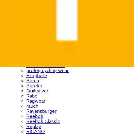
PEAK TIME
Pepe Jeans
PEPINO by RICOSTA
Petite Fleur
Philips
Pieces
Places of Style
Pinolino
Pierre Cardin
Playmobil
PlayStation
Polarino
Prinzessin Lillifee
prolog cycling wear
Prophete
Puma
Purelei
Quiksilver
Rabe
Ragwear
rauch
Ravensburger
Reebok
Reebok Classic
Replay
RICANO