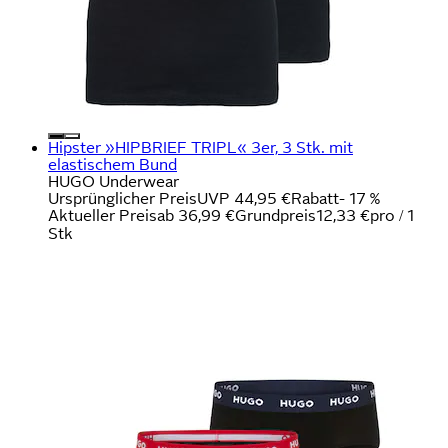
Hipster »HIPBRIEF TRIPL« 3er, 3 Stk. mit
elastischem Bund
HUGO Underwear
Ursprünglicher Preis
UVP 44,95 €
Rabatt
- 17 %
Aktueller Preis
ab
36,99 €
Grundpreis
12,33 €
pro
/
1
Stk