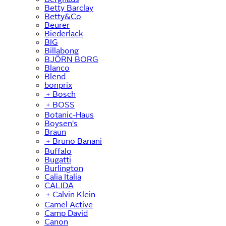
Betty Barclay
Betty&Co
Beurer
Biederlack
BIG
Billabong
BJÖRN BORG
Blanco
Blend
bonprix
﹢
Bosch
﹢
BOSS
Botanic-Haus
Boysen's
Braun
﹢
Bruno Banani
Buffalo
Bugatti
Burlington
Calia Italia
CALIDA
﹢
Calvin Klein
Camel Active
Camp David
Canon