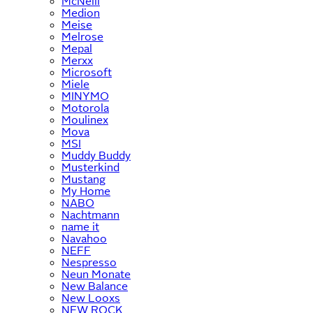
McNeill
Medion
Meise
Melrose
Mepal
Merxx
Microsoft
Miele
MINYMO
Motorola
Moulinex
Mova
MSI
Muddy Buddy
Musterkind
Mustang
My Home
NABO
Nachtmann
name it
Navahoo
NEFF
Nespresso
Neun Monate
New Balance
New Looxs
NEW ROCK