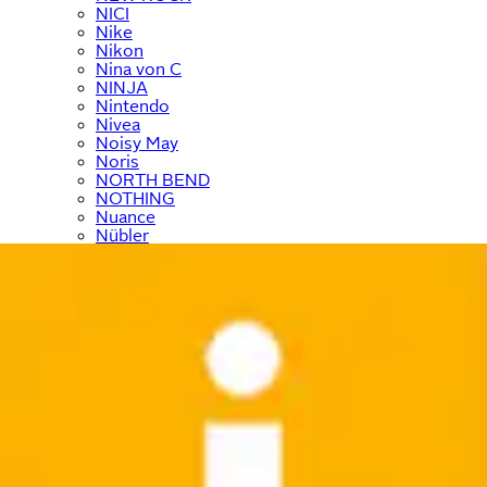
NICI
Nike
Nikon
Nina von C
NINJA
Nintendo
Nivea
Noisy May
Noris
NORTH BEND
NOTHING
Nuance
Nübler
NYX
Ocean Sportswear
O'Neill
ONE ELEMENT
ONLY
ONLY & SONS
Ostsee-Schmuck
﹢
OTTO home
﹢
OTTO products
OXMO
Panasonic
Paulmann
Paw Patrol