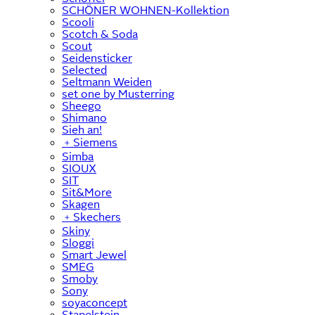
SCHÖNER WOHNEN-Kollektion
Scooli
Scotch & Soda
Scout
Seidensticker
Selected
Seltmann Weiden
set one by Musterring
Sheego
Shimano
Sieh an!
﹢
Siemens
Simba
SIOUX
SIT
Sit&More
Skagen
﹢
Skechers
Skiny
Sloggi
Smart Jewel
SMEG
Smoby
Sony
soyaconcept
Stapelstein