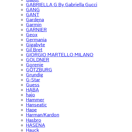
GABRIELLA G By Gabriella Gucci
GANG
GANT
Gardena
Garmin
GARNIER
Geox
Germania
Gigabyte
Gil Bret
GIORGIO MARTELLO MILANO
GOLDNER
Gorenje
GÖTZBURG
Grundig
G-Star
Guess
HABA
hajo
Hammer
Hanseatic
Hape
Harman/Kardon
Hasbro
HASENA
Hauck