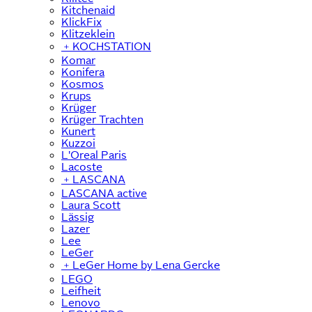
Kitchenaid
KlickFix
Klitzeklein
﹢
KOCHSTATION
Komar
Konifera
Kosmos
Krups
Krüger
Krüger Trachten
Kunert
Kuzzoi
L'Oreal Paris
Lacoste
﹢
LASCANA
LASCANA active
Laura Scott
Lässig
Lazer
Lee
LeGer
﹢
LeGer Home by Lena Gercke
LEGO
Leifheit
Lenovo