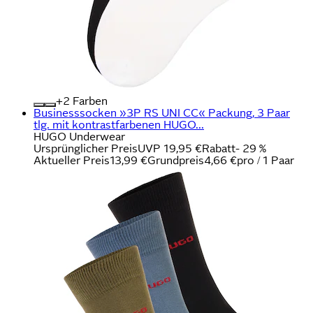
+
Farben
Businesssocken »3P RS UNI CC« Packung, 3 Paar
tlg. mit kontrastfarbenen HUGO...
HUGO Underwear
Ursprünglicher Preis
UVP 19,95 €
Rabatt
- 29 %
Aktueller Preis
13,99 €
Grundpreis
4,66 €
pro
/
1 Paar