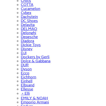
Crocs
COTTA
Cucamelon
Cybex
Dachstein
DC Shoes
Delavita
DELMAO
Delonghi
Depesche
Diadora
Dickie Toys
Disney
DJI
Dockers by Gerli
Dolce & Gabbana
DUR
Dyson
Ecco
Eichhorn
Einhell
Elbsand
Ellesse
﹢
Elli
EMILY & NOAH
Emporio Armani