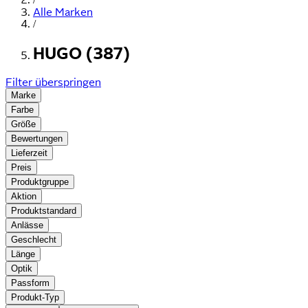
Alle Marken
/
HUGO (387)
Filter überspringen
Marke
Farbe
Größe
Bewertungen
Lieferzeit
Preis
Produktgruppe
Aktion
Produktstandard
Anlässe
Geschlecht
Länge
Optik
Passform
Produkt-Typ