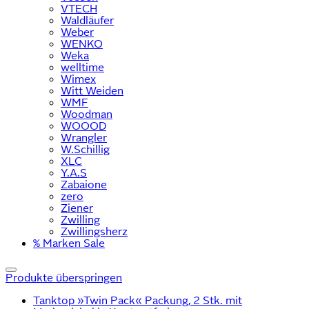
VTECH
Waldläufer
Weber
WENKO
Weka
welltime
Wimex
Witt Weiden
WMF
Woodman
WOOOD
Wrangler
W.Schillig
XLC
Y.A.S
Zabaione
zero
Ziener
Zwilling
Zwillingsherz
% Marken Sale
Produkte überspringen
Tanktop »Twin Pack« Packung, 2 Stk. mit