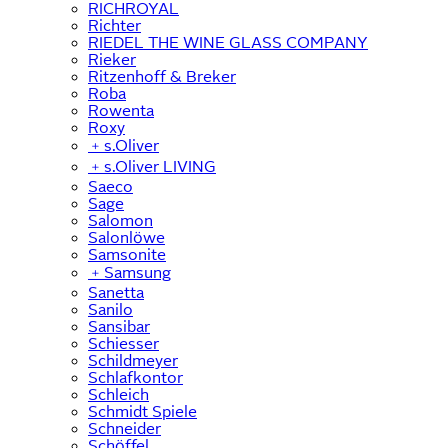
RICHROYAL
Richter
RIEDEL THE WINE GLASS COMPANY
Rieker
Ritzenhoff & Breker
Roba
Rowenta
Roxy
﹢
s.Oliver
﹢
s.Oliver LIVING
Saeco
Sage
Salomon
Salonlöwe
Samsonite
﹢
Samsung
Sanetta
Sanilo
Sansibar
Schiesser
Schildmeyer
Schlafkontor
Schleich
Schmidt Spiele
Schneider
Schöffel