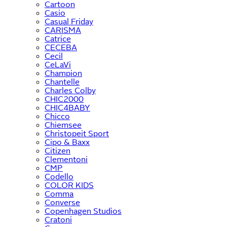
Cartoon
Casio
Casual Friday
CARISMA
Catrice
CECEBA
Cecil
CeLaVi
Champion
Chantelle
Charles Colby
CHIC2000
CHIC4BABY
Chicco
Chiemsee
Christopeit Sport
Cipo & Baxx
Citizen
Clementoni
CMP
Codello
COLOR KIDS
Comma
Converse
Copenhagen Studios
Cratoni