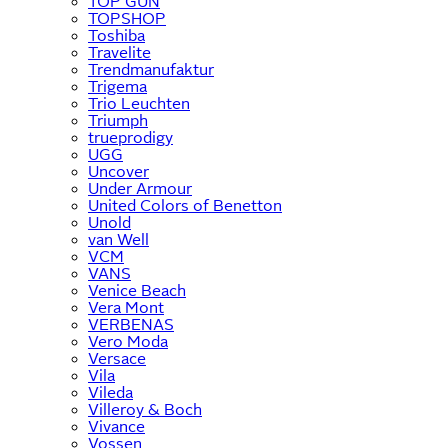
TOP GUN
TOPSHOP
Toshiba
Travelite
Trendmanufaktur
Trigema
Trio Leuchten
Triumph
trueprodigy
UGG
Uncover
Under Armour
United Colors of Benetton
Unold
van Well
VCM
VANS
Venice Beach
Vera Mont
VERBENAS
Vero Moda
Versace
Vila
Vileda
Villeroy & Boch
Vivance
Vossen