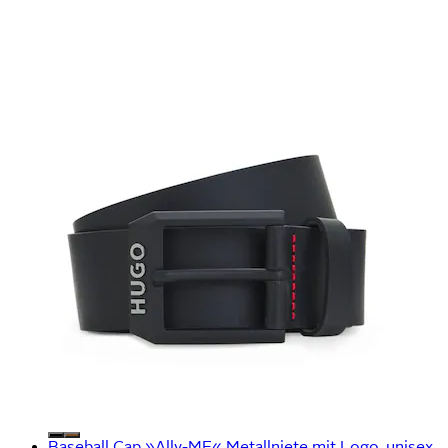
Baseball Cap »Ally-ME« Metallniete mit Logo, unisex