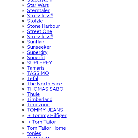
Star Wars
Sterntaler
Stressless®
Stölzle
Stone Harbour
Street One
Stressless®
Sunflair
Sunseeker
Superdry
Superfit
SURI FREY
Tamaris
TASSIMO
Tefal
The North Face
THOMAS SABO
Thule
Timberland
Timezone
TOMMY JEANS
﹢
Tommy Hilfiger
﹢
Tom Tailor
Tom Tailor Home
tonies