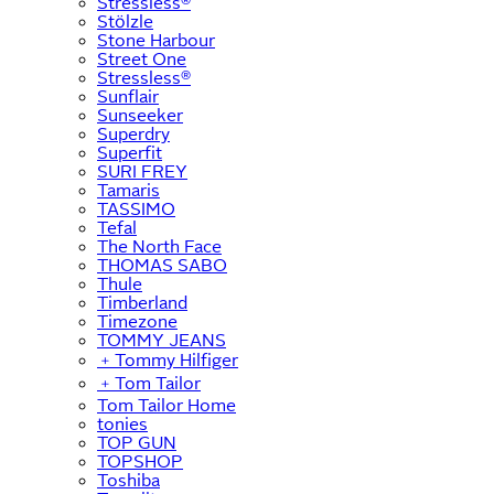
Stressless®
Stölzle
Stone Harbour
Street One
Stressless®
Sunflair
Sunseeker
Superdry
Superfit
SURI FREY
Tamaris
TASSIMO
Tefal
The North Face
THOMAS SABO
Thule
Timberland
Timezone
TOMMY JEANS
﹢
Tommy Hilfiger
﹢
Tom Tailor
Tom Tailor Home
tonies
TOP GUN
TOPSHOP
Toshiba