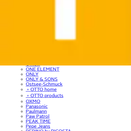
Nina von C
NINJA
Nintendo
Nivea
Noisy May
Noris
NORTH BEND
NOTHING
Nuance
Nübler
NYX
Ocean Sportswear
O'Neill
ONE ELEMENT
ONLY
ONLY & SONS
Ostsee-Schmuck
﹢
OTTO home
﹢
OTTO products
OXMO
Panasonic
Paulmann
Paw Patrol
PEAK TIME
Pepe Jeans