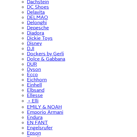
Dachstein
DC Shoes
Delavita
DELMAO
Delonghi
Depesche
Diadora
Dickie Toys
Disney
DJI
Dockers by Gerli
Dolce & Gabbana
DUR
Dyson
Ecco
Eichhorn
Einhell
Elbsand
Ellesse
﹢
Elli
EMILY & NOAH
Emporio Armani
Endura
EN FANT
Engelsrufer
Epson