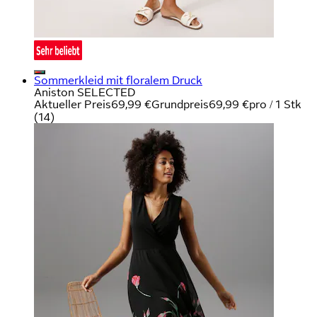
Sommerkleid mit floralem Druck
Aniston SELECTED
Aktueller Preis
69,99 €
Grundpreis
69,99 €
pro
/
1 Stk
(
14
)