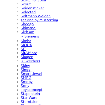
Scotch & Soda
Scout
Seidensticker
Selected
Seltmann Weiden
set one by Musterring
Sheego
Shimano
Sieh an!
﹢
Siemens
Simba
SIOUX
SIT
Sit&More
Skagen
﹢
Skechers
Skiny
Sloggi
Smart Jewel
SMEG
Smoby
Sony
soyaconcept
Stapelstein
Star Wars
Sterntaler