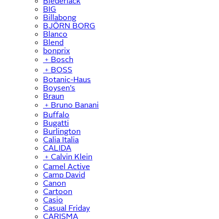
Biederlack
BIG
Billabong
BJÖRN BORG
Blanco
Blend
bonprix
﹢
Bosch
﹢
BOSS
Botanic-Haus
Boysen's
Braun
﹢
Bruno Banani
Buffalo
Bugatti
Burlington
Calia Italia
CALIDA
﹢
Calvin Klein
Camel Active
Camp David
Canon
Cartoon
Casio
Casual Friday
CARISMA