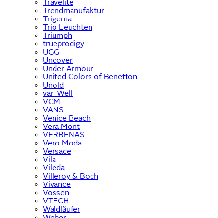
Travelite
Trendmanufaktur
Trigema
Trio Leuchten
Triumph
trueprodigy
UGG
Uncover
Under Armour
United Colors of Benetton
Unold
van Well
VCM
VANS
Venice Beach
Vera Mont
VERBENAS
Vero Moda
Versace
Vila
Vileda
Villeroy & Boch
Vivance
Vossen
VTECH
Waldläufer
Weber