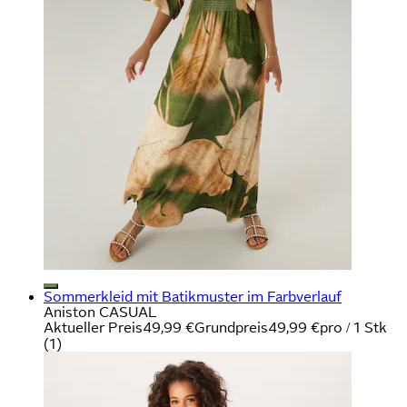
Sommerkleid mit Batikmuster im Farbverlauf
Aniston CASUAL
Aktueller Preis
49,99 €
Grundpreis
49,99 €
pro
/
1 Stk
(
1
)