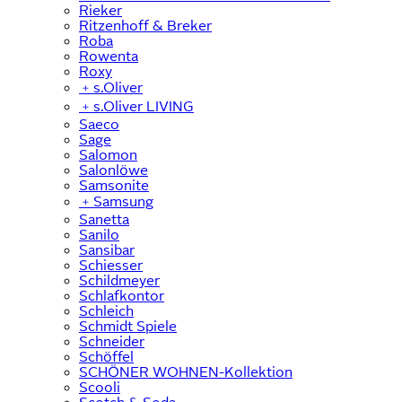
Rieker
Ritzenhoff & Breker
Roba
Rowenta
Roxy
﹢
s.Oliver
﹢
s.Oliver LIVING
Saeco
Sage
Salomon
Salonlöwe
Samsonite
﹢
Samsung
Sanetta
Sanilo
Sansibar
Schiesser
Schildmeyer
Schlafkontor
Schleich
Schmidt Spiele
Schneider
Schöffel
SCHÖNER WOHNEN-Kollektion
Scooli