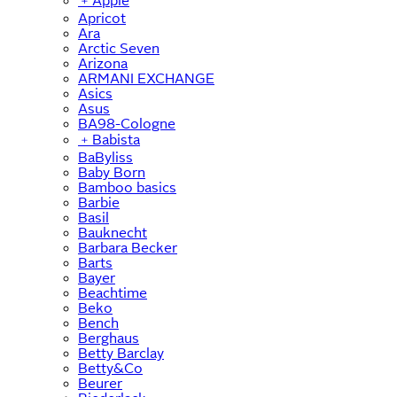
﹢
Apple
Apricot
Ara
Arctic Seven
Arizona
ARMANI EXCHANGE
Asics
Asus
BA98-Cologne
﹢
Babista
BaByliss
Baby Born
Bamboo basics
Barbie
Basil
Bauknecht
Barbara Becker
Barts
Bayer
Beachtime
Beko
Bench
Berghaus
Betty Barclay
Betty&Co
Beurer