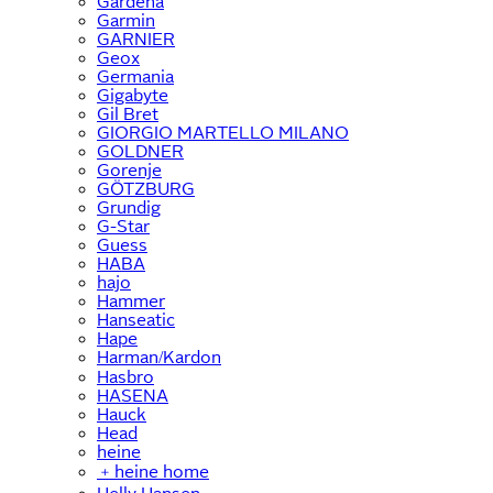
Gardena
Garmin
GARNIER
Geox
Germania
Gigabyte
Gil Bret
GIORGIO MARTELLO MILANO
GOLDNER
Gorenje
GÖTZBURG
Grundig
G-Star
Guess
HABA
hajo
Hammer
Hanseatic
Hape
Harman/Kardon
Hasbro
HASENA
Hauck
Head
heine
﹢
heine home