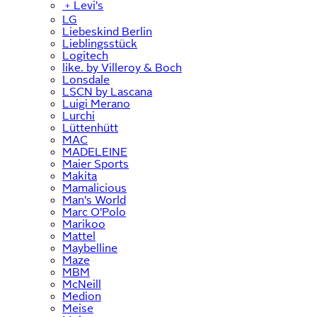
﹢
Levi's
LG
Liebeskind Berlin
Lieblingsstück
Logitech
like. by Villeroy & Boch
Lonsdale
LSCN by Lascana
Luigi Merano
Lurchi
Lüttenhütt
MAC
MADELEINE
Maier Sports
Makita
Mamalicious
Man's World
Marc O'Polo
Marikoo
Mattel
Maybelline
Maze
MBM
McNeill
Medion
Meise