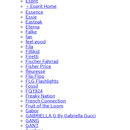
Esprit
﹢
Esprit Home
Essence
Essie
Eastpak
Eterna
Falke
fan
feel good
Fila
Fillikid
Firetti
Fischer Fahrrad
Fisher Price
fleuresse
Flip Flop
FLG Flashlights
Fossil
FQ1924
Freaky Nation
French Connection
Fruit of the Loom
Gabor
GABRIELLA G By Gabriella Gucci
GANG
GANT