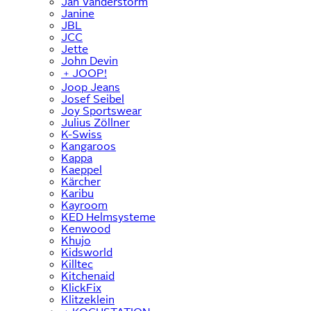
Jan Vanderstorm
Janine
JBL
JCC
Jette
John Devin
﹢
JOOP!
Joop Jeans
Josef Seibel
Joy Sportswear
Julius Zöllner
K-Swiss
Kangaroos
Kappa
Kaeppel
Kärcher
Karibu
Kayroom
KED Helmsysteme
Kenwood
Khujo
Kidsworld
Killtec
Kitchenaid
KlickFix
Klitzeklein