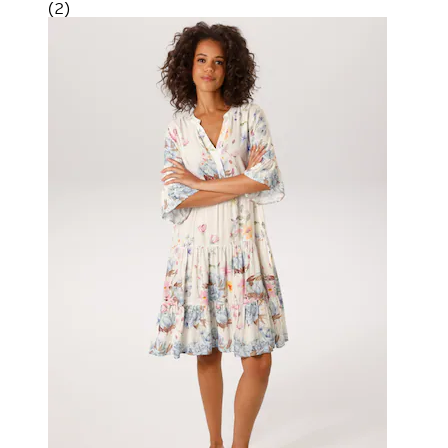
(
2
)