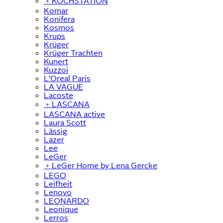
﹢
KOCHSTATION
Komar
Konifera
Kosmos
Krups
Krüger
Krüger Trachten
Kunert
Kuzzoi
L'Oreal Paris
LA VAGUE
Lacoste
﹢
LASCANA
LASCANA active
Laura Scott
Lässig
Lazer
Lee
LeGer
﹢
LeGer Home by Lena Gercke
LEGO
Leifheit
Lenovo
LEONARDO
Leonique
Lerros