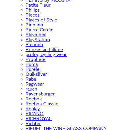
PEPINO by RICOSTA
Petite Fleur
Philips
Pieces
Places of Style
Pinolino
Pierre Cardin
Playmobil
PlayStation
Polarino
Prinzessin Lillifee
prolog cycling wear
Prophete
Puma
Purelei
Quiksilver
Rabe
Ragwear
rauch
Ravensburger
Reebok
Reebok Classic
Replay
RICANO
RICHROYAL
Richter
RIEDEL THE WINE GLASS COMPANY