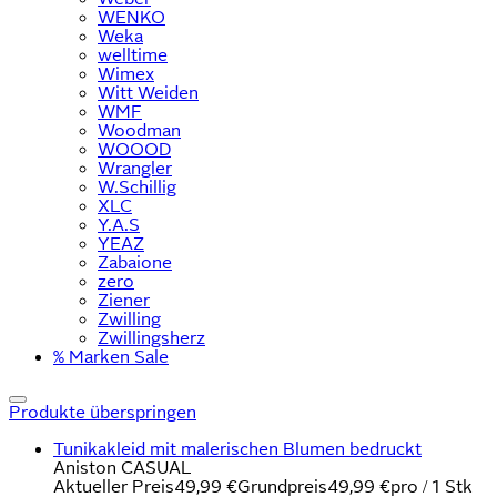
WENKO
Weka
welltime
Wimex
Witt Weiden
WMF
Woodman
WOOOD
Wrangler
W.Schillig
XLC
Y.A.S
YEAZ
Zabaione
zero
Ziener
Zwilling
Zwillingsherz
% Marken Sale
Produkte überspringen
Tunikakleid mit malerischen Blumen bedruckt
Aniston CASUAL
Aktueller Preis
49,99 €
Grundpreis
49,99 €
pro
/
1 Stk