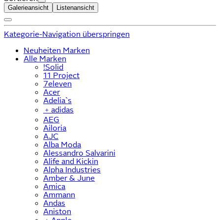
Galerieansicht
Listenansicht
Kategorie-Navigation überspringen
Neuheiten Marken
Alle Marken
!Solid
11 Project
7eleven
Acer
Adelia`s
﹢
adidas
AEG
Ailoria
AJC
Alba Moda
Alessandro Salvarini
Alife and Kickin
Alpha Industries
Amber & June
Amica
Ammann
Andas
Aniston