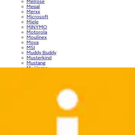
Melrose
Mepal
Merxx
Microsoft
Miele
MINYMO
Motorola
Moulinex
Mova
MSI
Muddy Buddy
Musterkind
Mustang
My Home
NABO
Nachtmann
name it
Navahoo
NEFF
Nespresso
Neun Monate
New Balance
New Looxs
NEW ROCK
NICI
Nike
Nikon