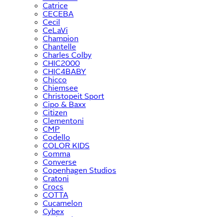
Catrice
CECEBA
Cecil
CeLaVi
Champion
Chantelle
Charles Colby
CHIC2000
CHIC4BABY
Chicco
Chiemsee
Christopeit Sport
Cipo & Baxx
Citizen
Clementoni
CMP
Codello
COLOR KIDS
Comma
Converse
Copenhagen Studios
Cratoni
Crocs
COTTA
Cucamelon
Cybex