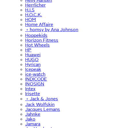
Helly Hansen
Herrlicher
H.I.S
H.O.C.K.
HOM
Home Affaire
﹢
homsy by Ana Johnson
Hoppekids
Horizon Fitness
Hot Wheels
HP
Huawei
HUGO
Hyrican
Icepeak
ice-watch
INDICODE
INOSIGN
Intex
Irisette
﹢
Jack & Jones
Jack Wolfskin
Jacques Lemans
Jahnke
Jako
Jamara