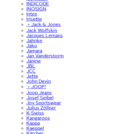
INDICODE
INOSIGN
Intex
Irisette
﹢
Jack & Jones
Jack Wolfskin
Jacques Lemans
Jahnke
Jako
Jamara
Jan Vanderstorm
Janine
JBL
JCC
Jette
John Devin
﹢
JOOP!
Joop Jeans
Josef Seibel
Joy Sportswear
Julius Zöllner
K-Swiss
Kangaroos
Kappa
Kaeppel
Kärcher