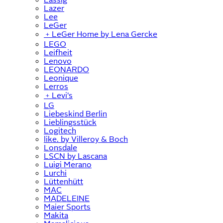
Lazer
Lee
LeGer
﹢
LeGer Home by Lena Gercke
LEGO
Leifheit
Lenovo
LEONARDO
Leonique
Lerros
﹢
Levi's
LG
Liebeskind Berlin
Lieblingsstück
Logitech
like. by Villeroy & Boch
Lonsdale
LSCN by Lascana
Luigi Merano
Lurchi
Lüttenhütt
MAC
MADELEINE
Maier Sports
Makita