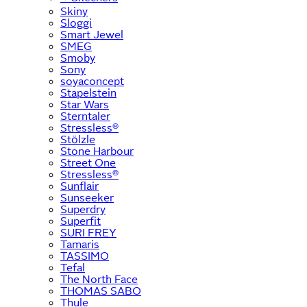
Skiny
Sloggi
Smart Jewel
SMEG
Smoby
Sony
soyaconcept
Stapelstein
Star Wars
Sterntaler
Stressless®
Stölzle
Stone Harbour
Street One
Stressless®
Sunflair
Sunseeker
Superdry
Superfit
SURI FREY
Tamaris
TASSIMO
Tefal
The North Face
THOMAS SABO
Thule