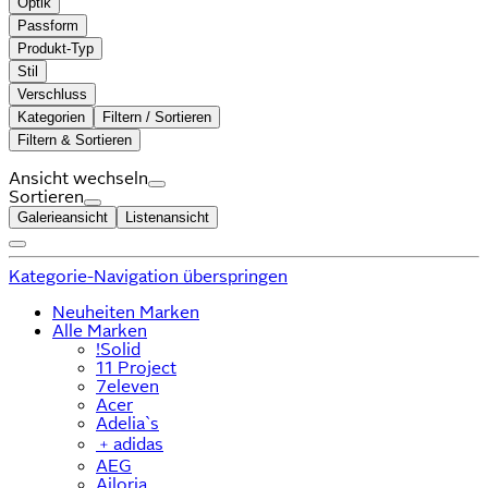
Optik
Passform
Produkt-Typ
Stil
Verschluss
Kategorien
Filtern / Sortieren
Filtern & Sortieren
Ansicht wechseln
Sortieren
Galerieansicht
Listenansicht
Kategorie-Navigation überspringen
Neuheiten Marken
Alle Marken
!Solid
11 Project
7eleven
Acer
Adelia`s
﹢
adidas
AEG
Ailoria