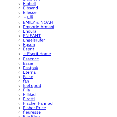
Einhell
Elbsand
Ellesse
﹢
Elli
EMILY & NOAH
Emporio Armani
Endura
EN FANT
Engelsrufer
Epson
Esprit
﹢
Esprit Home
Essence
Essie
Eastpak
Eterna
Falke
fan
feel good
Fila
Fillikid
Firetti
Fischer Fahrrad
Fisher Price
fleuresse
Flip Flop