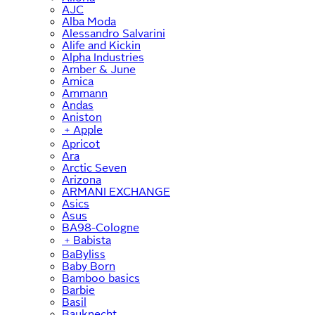
AJC
Alba Moda
Alessandro Salvarini
Alife and Kickin
Alpha Industries
Amber & June
Amica
Ammann
Andas
Aniston
﹢
Apple
Apricot
Ara
Arctic Seven
Arizona
ARMANI EXCHANGE
Asics
Asus
BA98-Cologne
﹢
Babista
BaByliss
Baby Born
Bamboo basics
Barbie
Basil
Bauknecht