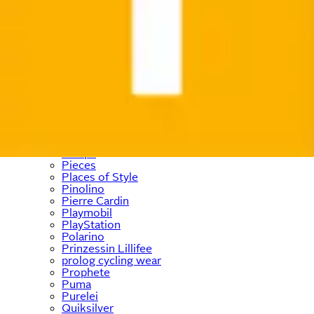
ONLY & SONS
Ostsee-Schmuck
﹢
OTTO home
﹢
OTTO products
OXMO
Panasonic
Paulmann
Paw Patrol
PEAK TIME
Pepe Jeans
PEPINO by RICOSTA
Petite Fleur
Philips
Pieces
Places of Style
Pinolino
Pierre Cardin
Playmobil
PlayStation
Polarino
Prinzessin Lillifee
prolog cycling wear
Prophete
Puma
Purelei
Quiksilver