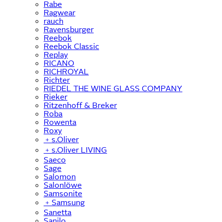
Rabe
Ragwear
rauch
Ravensburger
Reebok
Reebok Classic
Replay
RICANO
RICHROYAL
Richter
RIEDEL THE WINE GLASS COMPANY
Rieker
Ritzenhoff & Breker
Roba
Rowenta
Roxy
﹢
s.Oliver
﹢
s.Oliver LIVING
Saeco
Sage
Salomon
Salonlöwe
Samsonite
﹢
Samsung
Sanetta
Sanilo