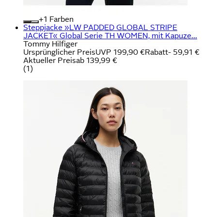
+
Farben
Steppjacke »LW PADDED GLOBAL STRIPE
JACKET« Global Serie TH WOMEN, mit Kapuze...
Tommy Hilfiger
Ursprünglicher Preis
UVP 199,90 €
Rabatt
- 59,91 €
Aktueller Preis
ab
139,99 €
(
1
)