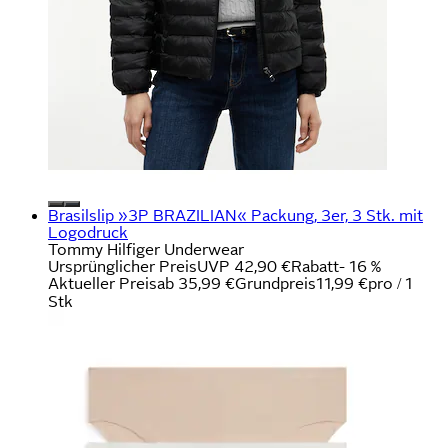
Brasilslip »3P BRAZILIAN« Packung, 3er, 3 Stk. mit
Logodruck
Tommy Hilfiger Underwear
Ursprünglicher Preis
UVP 42,90 €
Rabatt
- 16 %
Aktueller Preis
ab
35,99 €
Grundpreis
11,99 €
pro
/
1
Stk