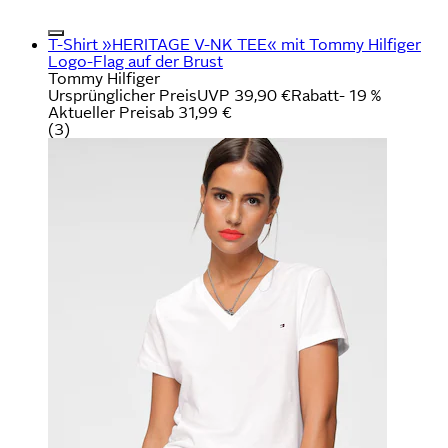
T-Shirt »HERITAGE V-NK TEE« mit Tommy Hilfiger
Logo-Flag auf der Brust
Tommy Hilfiger
Ursprünglicher Preis
UVP 39,90 €
Rabatt
- 19 %
Aktueller Preis
ab
31,99 €
(
3
)