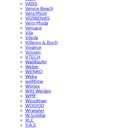
VANS
Venice Beach
Vera Mont
VERBENAS
Vero Moda
Versace
Vila
Vileda
Villeroy & Boch
Vivance
Vossen
VTECH
Waldläufer
Weber
WENKO
Weka
welltime
Wimex
Witt Weiden
WMF
Woodman
WOOOD
Wrangler
W.Schillig
XLC
Y.A.S