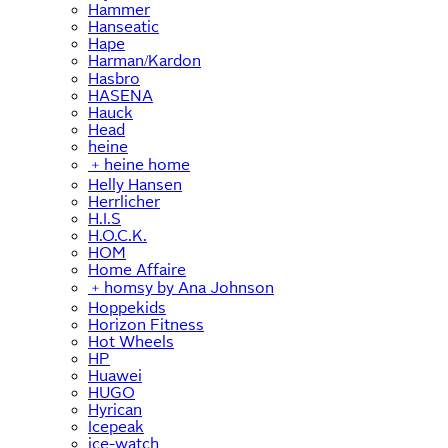
Hammer
Hanseatic
Hape
Harman/Kardon
Hasbro
HASENA
Hauck
Head
heine
﹢
heine home
Helly Hansen
Herrlicher
H.I.S
H.O.C.K.
HOM
Home Affaire
﹢
homsy by Ana Johnson
Hoppekids
Horizon Fitness
Hot Wheels
HP
Huawei
HUGO
Hyrican
Icepeak
ice-watch