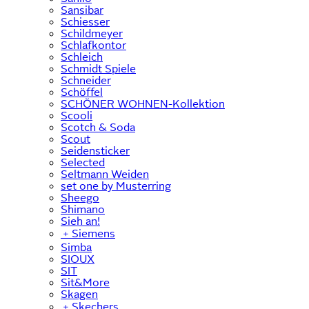
Sansibar
Schiesser
Schildmeyer
Schlafkontor
Schleich
Schmidt Spiele
Schneider
Schöffel
SCHÖNER WOHNEN-Kollektion
Scooli
Scotch & Soda
Scout
Seidensticker
Selected
Seltmann Weiden
set one by Musterring
Sheego
Shimano
Sieh an!
﹢
Siemens
Simba
SIOUX
SIT
Sit&More
Skagen
﹢
Skechers