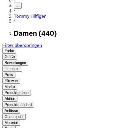
...
/
Tommy Hilfiger
/
Damen (440)
Filter überspringen
Farbe
Größe
Bewertungen
Lieferzeit
Preis
Für wen
Marke
Produktgruppe
Aktion
Produktstandard
Anlässe
Geschlecht
Material