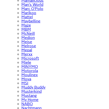
Mamalicious
Man's World
Marc O'Polo
Marikoo
Mattel
Maybelline
Maze
MBM
McNeill
Medion
Meise
Melrose
Mepal
Merxx
Microsoft
Miele
MINYMO
Motorola
Moulinex
Mova
MSI
Muddy Buddy
Musterkind
Mustang
My Home
NABO
Nachtmann