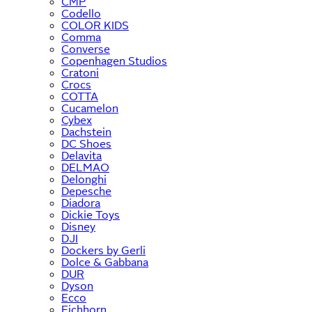
CMP
Codello
COLOR KIDS
Comma
Converse
Copenhagen Studios
Cratoni
Crocs
COTTA
Cucamelon
Cybex
Dachstein
DC Shoes
Delavita
DELMAO
Delonghi
Depesche
Diadora
Dickie Toys
Disney
DJI
Dockers by Gerli
Dolce & Gabbana
DUR
Dyson
Ecco
Eichhorn