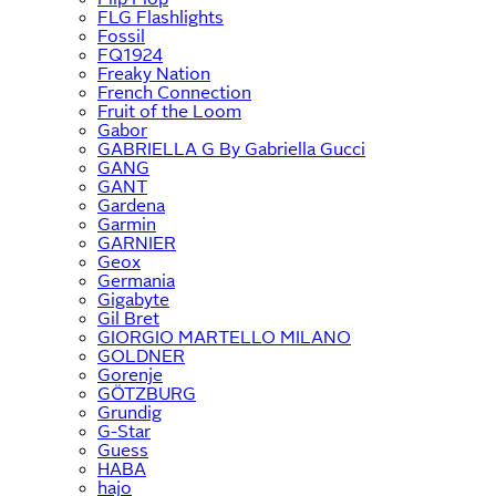
FLG Flashlights
Fossil
FQ1924
Freaky Nation
French Connection
Fruit of the Loom
Gabor
GABRIELLA G By Gabriella Gucci
GANG
GANT
Gardena
Garmin
GARNIER
Geox
Germania
Gigabyte
Gil Bret
GIORGIO MARTELLO MILANO
GOLDNER
Gorenje
GÖTZBURG
Grundig
G-Star
Guess
HABA
hajo