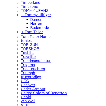
Timberland
Timezone
TOMMY JEANS
﹣
Tommy Hilfiger
Damen
Herren
Bademode
﹢
Tom Tailor
Tom Tailor Home
tonies
TOP GUN
TOPSHOP
Toshiba
Travelite
Trendmanufaktur
Trigema
Trio Leuchten
Triumph
trueprodigy
UGG
Uncover
Under Armour
United Colors of Benetton
Unold
van Well
VCM