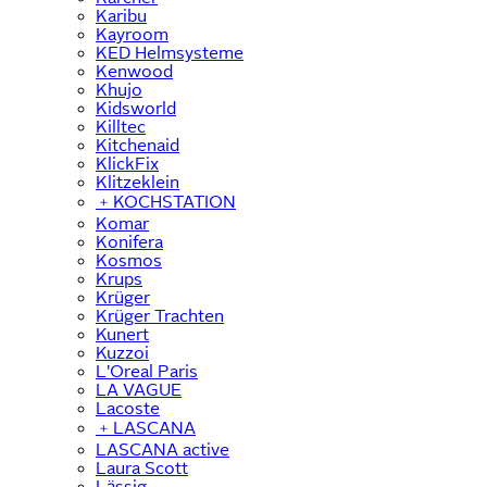
Karibu
Kayroom
KED Helmsysteme
Kenwood
Khujo
Kidsworld
Killtec
Kitchenaid
KlickFix
Klitzeklein
﹢
KOCHSTATION
Komar
Konifera
Kosmos
Krups
Krüger
Krüger Trachten
Kunert
Kuzzoi
L'Oreal Paris
LA VAGUE
Lacoste
﹢
LASCANA
LASCANA active
Laura Scott
Lässig