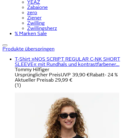
YEAZ
Zabaione
zero
Ziener
Zwilling
Zwillingsherz
% Marken Sale
Produkte überspringen
T-Shirt »NOS SCRIPT REGULAR C-NK SHORT
SLEEVE« mit Rundhals und kontrastfarbener...
Tommy Hilfiger
Ursprünglicher Preis
UVP 39,90 €
Rabatt
- 24 %
Aktueller Preis
ab
29,99 €
(
1
)