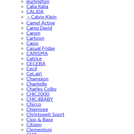
Burlington
Calia Italia
CALIDA
﹢
Calvin Klein
Camel Active
Camp David
Canon
Cartoon
Casio
Casual Friday
CARISMA
Catrice
CECEBA
Cecil
CeLaVi
Champion
Chantelle
Charles Colby
CHIC2000
CHIC4BABY
Chicco
Chiemsee
Christopeit Sport
Cipo & Baxx
Citizen
Clementoni