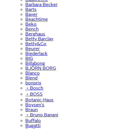
Barbara Becker
Barts
Bayer
Beachtime
Beko
Bench
Berghaus
Betty Barclay
Betty&Co
Beurer
Biederlack
BIG
Billabong
BJÖRN BORG
Blanco
Blend
bonprix
﹢
Bosch
﹢
BOSS
Botanic-Haus
Boysen's
Braun
﹢
Bruno Banani
Buffalo
Bugatti