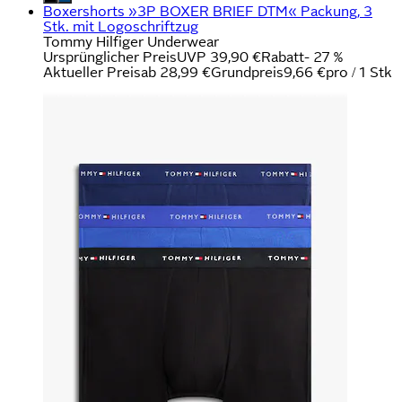
Boxershorts »3P BOXER BRIEF DTM« Packung, 3
Stk. mit Logoschriftzug
Tommy Hilfiger Underwear
Ursprünglicher Preis
UVP 39,90 €
Rabatt
- 27 %
Aktueller Preis
ab
28,99 €
Grundpreis
9,66 €
pro
/
1 Stk