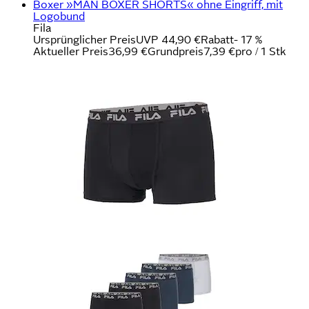
Boxer »MAN BOXER SHORTS« ohne Eingriff, mit
Logobund
Fila
Ursprünglicher Preis
UVP 44,90 €
Rabatt
- 17 %
Aktueller Preis
36,99 €
Grundpreis
7,39 €
pro
/
1 Stk