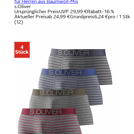
für Herren aus Baumwoll-Mix
s.Oliver
Ursprünglicher Preis
UVP 29,99 €
Rabatt
- 16 %
Aktueller Preis
ab
24,99 €
Grundpreis
6,24 €
pro
/
1 Stk
(
12
)