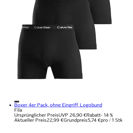
Boxer 4er Pack, ohne Eingriff, Logobund
Fila
Ursprünglicher Preis
UVP 26,90 €
Rabatt
- 14 %
Aktueller Preis
22,99 €
Grundpreis
5,74 €
pro
/
1 Stk