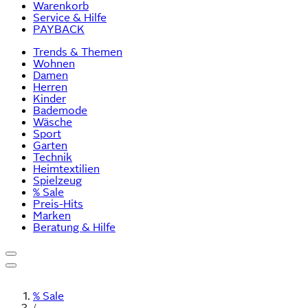
Warenkorb
Service & Hilfe
PAYBACK
Trends & Themen
Wohnen
Damen
Herren
Kinder
Bademode
Wäsche
Sport
Garten
Technik
Heimtextilien
Spielzeug
% Sale
Preis-Hits
Marken
Beratung & Hilfe
% Sale
/