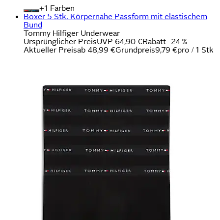
+
Farben
Boxer 5 Stk. Körpernahe Passform mit elastischem
Bund
Tommy Hilfiger Underwear
Ursprünglicher Preis
UVP 64,90 €
Rabatt
- 24 %
Aktueller Preis
ab
48,99 €
Grundpreis
9,79 €
pro
/
1 Stk