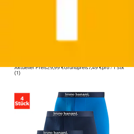
Langer Boxer Packung, 4er-Pack, 4 Stk. Langes Bein,
Palmendruck und unifarben aus...
Bruno Banani
Ursprünglicher Preis
UVP 37,99 €
Rabatt
- 21 %
Aktueller Preis
29,99 €
Grundpreis
7,49 €
pro
/
1 Stk
(
1
)