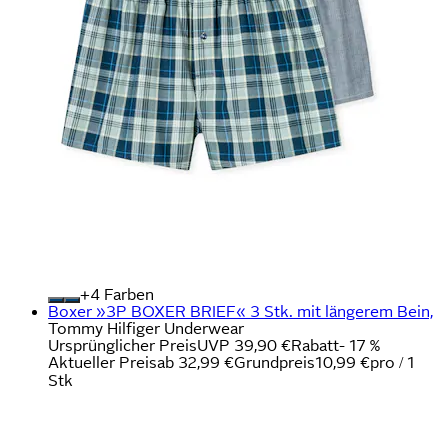
+
Farben
Boxer »3P BOXER BRIEF« 3 Stk. mit längerem Bein,
Tommy Hilfiger Underwear
Ursprünglicher Preis
UVP 39,90 €
Rabatt
- 17 %
Aktueller Preis
ab
32,99 €
Grundpreis
10,99 €
pro
/
1
Stk