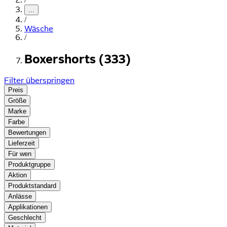
...
/
Wäsche
/
Boxershorts (333)
Filter überspringen
Preis
Größe
Marke
Farbe
Bewertungen
Lieferzeit
Für wen
Produktgruppe
Aktion
Produktstandard
Anlässe
Applikationen
Geschlecht