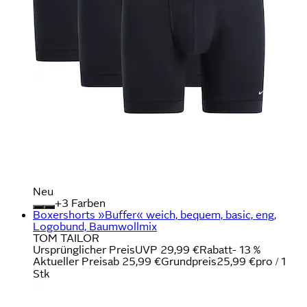
Neu
+
Farben
Boxershorts »Buffer« weich, bequem, basic, eng,
Logobund, Baumwollmix
TOM TAILOR
Ursprünglicher Preis
UVP 29,99 €
Rabatt
- 13 %
Aktueller Preis
ab
25,99 €
Grundpreis
25,99 €
pro
/
1
Stk