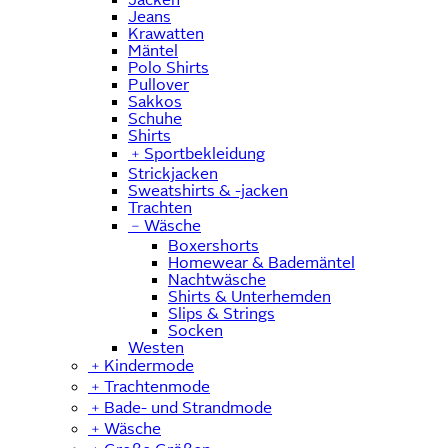
Jeans
Krawatten
Mäntel
Polo Shirts
Pullover
Sakkos
Schuhe
Shirts
﹢
Sportbekleidung
Strickjacken
Sweatshirts & -jacken
Trachten
﹣
Wäsche
Boxershorts
Homewear & Bademäntel
Nachtwäsche
Shirts & Unterhemden
Slips & Strings
Socken
Westen
﹢
Kindermode
﹢
Trachtenmode
﹢
Bade- und Strandmode
﹢
Wäsche