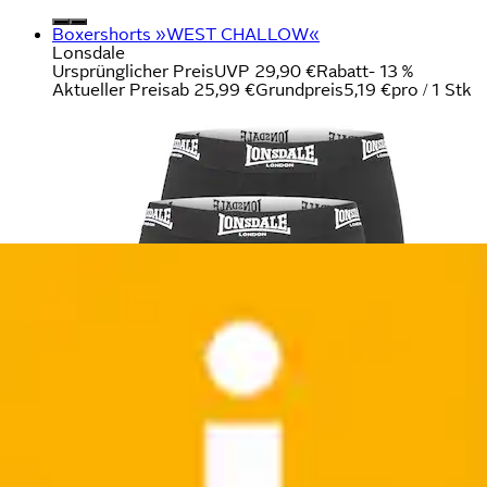
Boxershorts »WEST CHALLOW«
Lonsdale
Ursprünglicher Preis
UVP 29,90 €
Rabatt
- 13 %
Aktueller Preis
ab
25,99 €
Grundpreis
5,19 €
pro
/
1 Stk