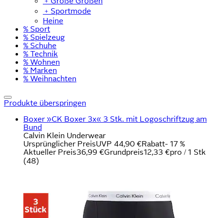
﹢
Große Größen
﹢
Sportmode
Heine
% Sport
% Spielzeug
% Schuhe
% Technik
% Wohnen
% Marken
% Weihnachten
Produkte überspringen
Boxer »CK Boxer 3x« 3 Stk. mit Logoschriftzug am
Bund
Calvin Klein Underwear
Ursprünglicher Preis
UVP 44,90 €
Rabatt
- 17 %
Aktueller Preis
36,99 €
Grundpreis
12,33 €
pro
/
1 Stk
(
48
)