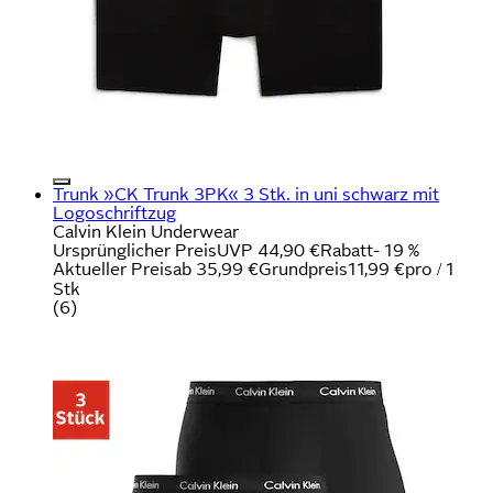
Trunk »CK Trunk 3PK« 3 Stk. in uni schwarz mit
Logoschriftzug
Calvin Klein Underwear
Ursprünglicher Preis
UVP 44,90 €
Rabatt
- 19 %
Aktueller Preis
ab
35,99 €
Grundpreis
11,99 €
pro
/
1
Stk
(
6
)