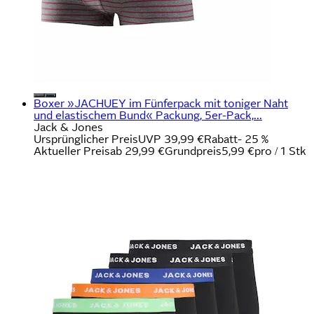
Boxer »JACHUEY im Fünferpack mit toniger Naht
und elastischem Bund« Packung, 5er-Pack,...
Jack & Jones
Ursprünglicher Preis
UVP 39,99 €
Rabatt
- 25 %
Aktueller Preis
ab
29,99 €
Grundpreis
5,99 €
pro
/
1 Stk