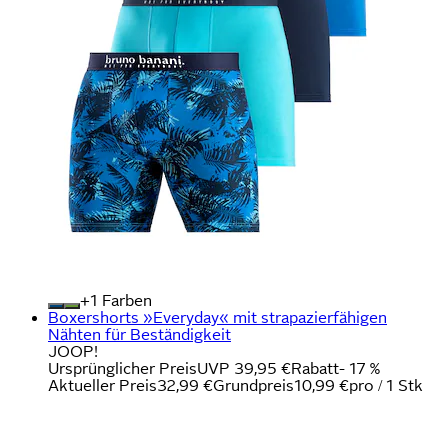
+
Farben
Boxershorts »Everyday« mit strapazierfähigen
Nähten für Beständigkeit
JOOP!
Ursprünglicher Preis
UVP 39,95 €
Rabatt
- 17 %
Aktueller Preis
32,99 €
Grundpreis
10,99 €
pro
/
1 Stk