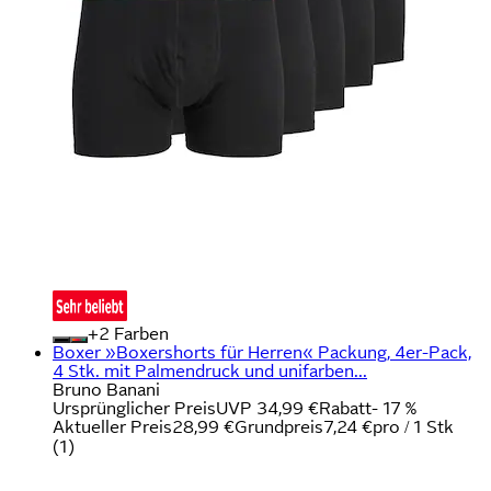
+
Farben
Boxer »Boxershorts für Herren« Packung, 4er-Pack,
4 Stk. mit Palmendruck und unifarben...
Bruno Banani
Ursprünglicher Preis
UVP 34,99 €
Rabatt
- 17 %
Aktueller Preis
28,99 €
Grundpreis
7,24 €
pro
/
1 Stk
(
1
)