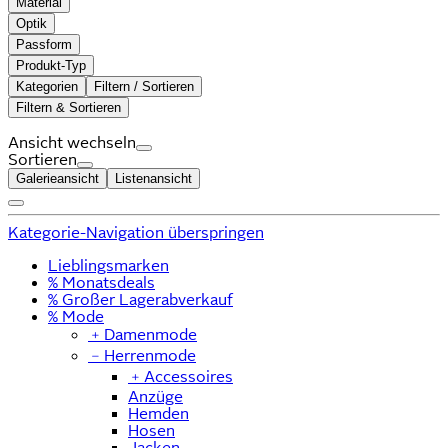
Material
Optik
Passform
Produkt-Typ
Kategorien
Filtern / Sortieren
Filtern & Sortieren
Ansicht wechseln
Sortieren
Galerieansicht
Listenansicht
Kategorie-Navigation überspringen
Lieblingsmarken
% Monatsdeals
% Großer Lagerabverkauf
% Mode
﹢
Damenmode
﹣
Herrenmode
﹢
Accessoires
Anzüge
Hemden
Hosen
Jacken