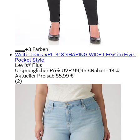
+
Farben
Weite Jeans »PL 318 SHAPING WIDE LEG« im Five-
Pocket Style
Levi's® Plus
Ursprünglicher Preis
UVP 99,95 €
Rabatt
- 13 %
Aktueller Preis
ab
85,99 €
(
2
)