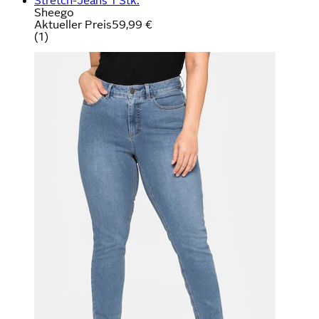
Stretch-Jeans 1 Stk.
Sheego
Aktueller Preis
59,99 €
(
1
)