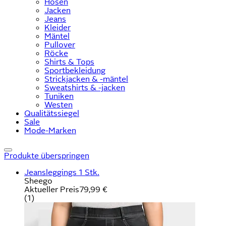
Hosen
Jacken
Jeans
Kleider
Mäntel
Pullover
Röcke
Shirts & Tops
Sportbekleidung
Strickjacken & -mäntel
Sweatshirts & -jacken
Tuniken
Westen
Qualitätssiegel
Sale
Mode-Marken
Produkte überspringen
Jeansleggings 1 Stk.
Sheego
Aktueller Preis
79,99 €
(
1
)