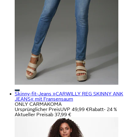
Skinny-fit-Jeans »CARWILLY REG SKINNY ANK
JEANS« mit Fransensaum
ONLY CARMAKOMA
Ursprünglicher Preis
UVP 49,99 €
Rabatt
- 24 %
Aktueller Preis
ab
37,99 €