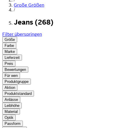
Große Größen
/
Jeans (268)
Filter überspringen
Größe
Farbe
Marke
Lieferzeit
Preis
Bewertungen
Für wen
Produktgruppe
Aktion
Produktstandard
Anlässe
Leibhöhe
Material
Optik
Passform