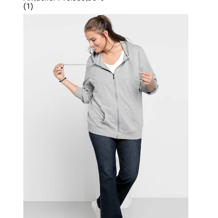
(
1
)