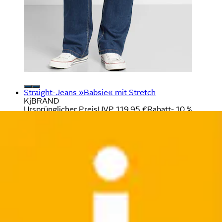
Straight-Jeans »Babsie« mit Stretch
KjBRAND
Ursprünglicher Preis
UVP 119,95 €
Rabatt
- 10 %
Aktueller Preis
ab
106,99 €
(
4
)