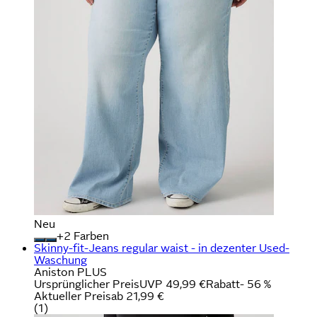
Neu
+
Farben
Skinny-fit-Jeans regular waist - in dezenter Used-
Waschung
Aniston PLUS
Ursprünglicher Preis
UVP 49,99 €
Rabatt
- 56 %
Aktueller Preis
ab
21,99 €
(
1
)