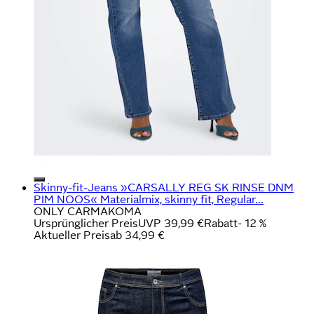
Skinny-fit-Jeans »CARSALLY REG SK RINSE DNM
PIM NOOS« Materialmix, skinny fit, Regular...
ONLY CARMAKOMA
Ursprünglicher Preis
UVP 39,99 €
Rabatt
- 12 %
Aktueller Preis
ab
34,99 €