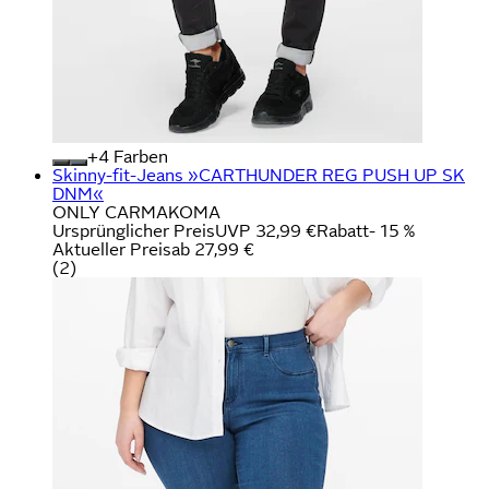
+
Farben
Skinny-fit-Jeans »CARTHUNDER REG PUSH UP SK
DNM«
ONLY CARMAKOMA
Ursprünglicher Preis
UVP 32,99 €
Rabatt
- 15 %
Aktueller Preis
ab
27,99 €
(
2
)