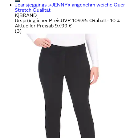
Jeansjeggings »JENNY« angenehm weiche Quer-
Stretch Qualität
KjBRAND
Ursprünglicher Preis
UVP 109,95 €
Rabatt
- 10 %
Aktueller Preis
ab
97,99 €
(
3
)