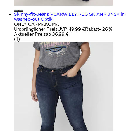
Skinny-fit-Jeans »CARWILLY REG SK ANK JNS« in
washed-out Optik
ONLY CARMAKOMA
Ursprünglicher Preis
UVP 49,99 €
Rabatt
- 26 %
Aktueller Preis
ab
36,99 €
(
1
)