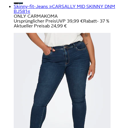
Skinny-fit-Jeans »CARSALLY MID SKINNY DNM
BJ581«
ONLY CARMAKOMA
Ursprünglicher Preis
UVP 39,99 €
Rabatt
- 37 %
Aktueller Preis
ab
24,99 €