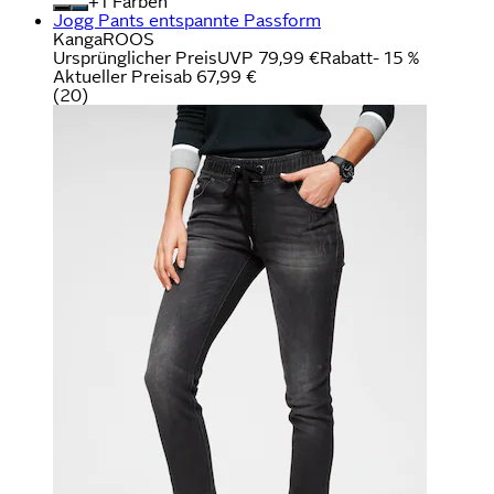
+
Farben
Jogg Pants entspannte Passform
KangaROOS
Ursprünglicher Preis
UVP 79,99 €
Rabatt
- 15 %
Aktueller Preis
ab
67,99 €
(
20
)