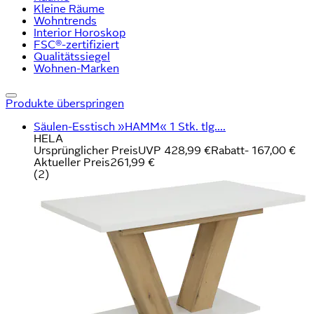
Kleine Räume
Wohntrends
Interior Horoskop
FSC®-zertifiziert
Qualitätssiegel
Wohnen-Marken
Produkte überspringen
Säulen-Esstisch »HAMM« 1 Stk. tlg....
HELA
Ursprünglicher Preis
UVP 428,99 €
Rabatt
- 167,00 €
Aktueller Preis
261,99 €
(
2
)