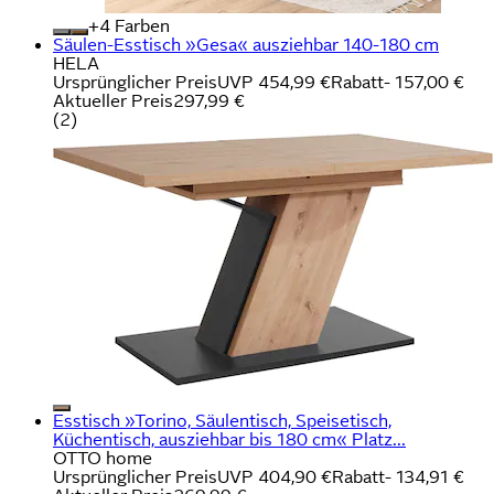
+
Farben
Säulen-Esstisch »Gesa« ausziehbar 140-180 cm
HELA
Ursprünglicher Preis
UVP 454,99 €
Rabatt
- 157,00 €
Aktueller Preis
297,99 €
(
2
)
Esstisch »Torino, Säulentisch, Speisetisch,
Küchentisch, ausziehbar bis 180 cm« Platz...
OTTO home
Ursprünglicher Preis
UVP 404,90 €
Rabatt
- 134,91 €