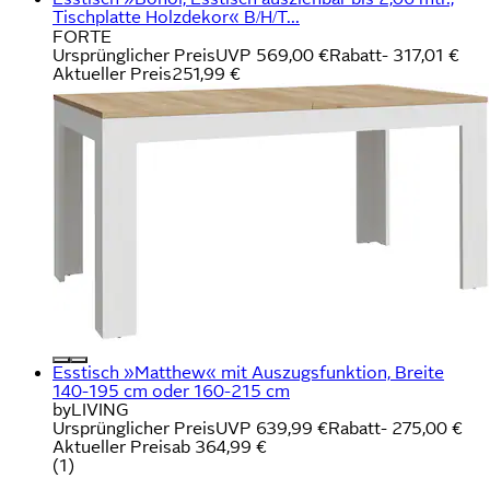
Tischplatte Holzdekor« B/H/T...
FORTE
Ursprünglicher Preis
UVP 569,00 €
Rabatt
- 317,01 €
Aktueller Preis
251,99 €
Esstisch »Matthew« mit Auszugsfunktion, Breite
140-195 cm oder 160-215 cm
byLIVING
Ursprünglicher Preis
UVP 639,99 €
Rabatt
- 275,00 €
Aktueller Preis
ab
364,99 €
(
1
)