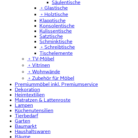
Säulentische
﹢
Glastische
﹢
Holztische
Klapptische
Konsolentische
Kulissentische
Satztische
Schminktische
﹢
Schreibtische
Tischelemente
﹢
TV-Möbel
﹢
Vitrinen
﹢
Wohnwände
﹢
Zubehör für Möbel
Premiummöbel inkl. Premiumservice
Dekoration
Heimtextilien
Matratzen & Lattenroste
Lampen
Küchenutensilien
Tierbedarf
Garten
Baumarkt
Haushaltswaren
Räume