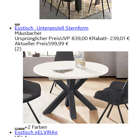
Esstisch , Untergestell Sternform
Mäusbacher
Ursprünglicher Preis
UVP 839,00 €
Rabatt
- 239,01 €
Aktueller Preis
599,99 €
(
2
)
+
Farben
Esstisch »ELVIRA«