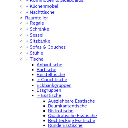
﹢
Kommoden & Sideboards
﹢
Küchenmöbel
﹢
Nachttische
Raumteiler
﹢
Regale
﹢
Schränke
﹢
Sessel
﹢
Sitzbänke
﹢
Sofas & Couches
﹢
Stühle
﹣
Tische
Anbautische
Bartische
Beistelltische
﹢
Couchtische
Eckbankgruppen
Essgruppen
﹣
Esstische
Ausziehbare Esstische
Baumkantentische
Bistrotische
Quadratische Esstische
Rechteckige Esstische
Runde Esstische