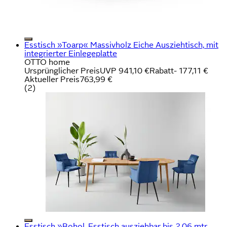
Esstisch »Toarp« Massivholz Eiche Ausziehtisch, mit
integrierter Einlegeplatte
OTTO home
Ursprünglicher Preis
UVP 941,10 €
Rabatt
- 177,11 €
Aktueller Preis
763,99 €
(
2
)
Esstisch »Bohol, Esstisch ausziehbar bis 2,06 mtr.,