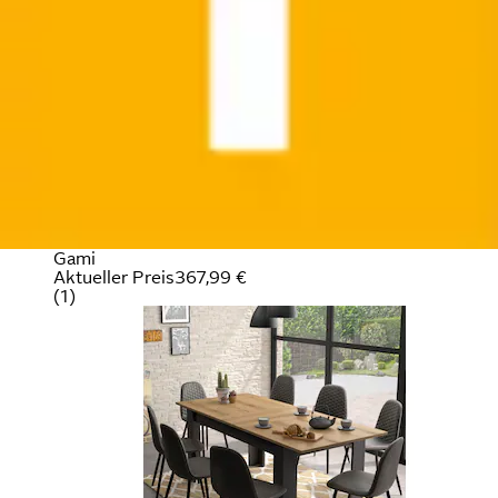
Esstisch »Manchester« mit Auszug 160 (200) cm
Gami
Aktueller Preis
367,99 €
(
1
)