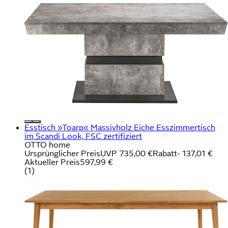
Esstisch »Toarp« Massivholz Eiche Esszimmertisch
im Scandi Look, FSC zertifiziert
OTTO home
Ursprünglicher Preis
UVP 735,00 €
Rabatt
- 137,01 €
Aktueller Preis
597,99 €
(
1
)