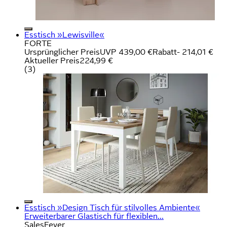
Esstisch »Lewisville«
FORTE
Ursprünglicher Preis
UVP 439,00 €
Rabatt
- 214,01 €
Aktueller Preis
224,99 €
(
3
)
Esstisch »Design Tisch für stilvolles Ambiente«
Erweiterbarer Glastisch für flexiblen...
SalesFever