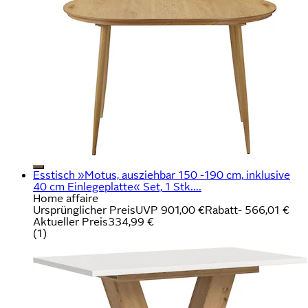
Esstisch »Motus, ausziehbar 150 -190 cm, inklusive
40 cm Einlegeplatte« Set, 1 Stk....
Home affaire
Ursprünglicher Preis
UVP 901,00 €
Rabatt
- 566,01 €
Aktueller Preis
334,99 €
(
1
)