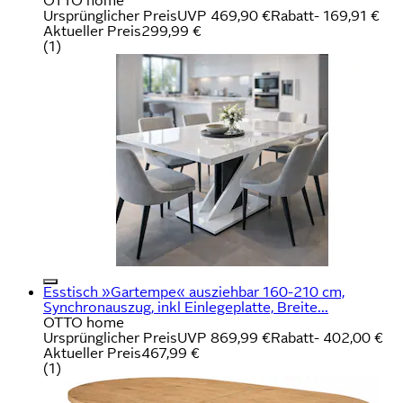
OTTO home
Ursprünglicher Preis
UVP 469,90 €
Rabatt
- 169,91 €
Aktueller Preis
299,99 €
(
1
)
Esstisch »Gartempe« ausziehbar 160-210 cm,
Synchronauszug, inkl Einlegeplatte, Breite...
OTTO home
Ursprünglicher Preis
UVP 869,99 €
Rabatt
- 402,00 €
Aktueller Preis
467,99 €
(
1
)