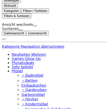
Wohnraum
Wohnstil
Kategorien
Filtern / Sortieren
Filtern & Sortieren
Ansicht wechseln
Sortieren
Galerieansicht
Listenansicht
Kategorie-Navigation überspringen
Neuheiten Wohnen
Garten Glow-Up
Monatsdeals
Sehr beliebt
Möbel
﹢
Badmöbel
﹢
Betten
Einbauküchen
﹢
Garderoben
Gartenmöbel
﹢
Hocker
﹢
Kindermöbel