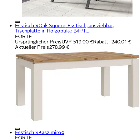
Esstisch »Oak Squere, Esstisch, ausziehbar,
Tischplatte in Holzoptik« B/H/T...
FORTE
Ursprünglicher Preis
UVP 519,00 €
Rabatt
- 240,01 €
Aktueller Preis
278,99 €
Esstisch »Kaszimiro«
FORTE