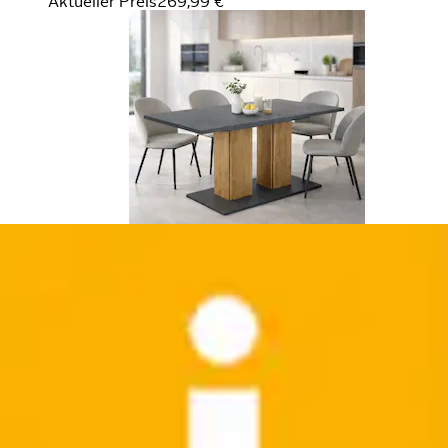
Aktueller Preis
269,99 €
Esstisch »Kalmar, rechteckig, 160 cm ausziehbar auf
200 cm, inkl. Einlegeplatte«...
Home affaire
Ursprünglicher Preis
UVP 473,00 €
Rabatt
- 213,01 €
Aktueller Preis
259,99 €
(
3
)