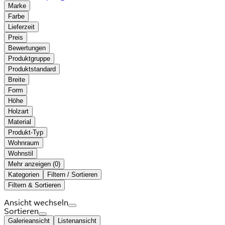
Marke
Farbe
Lieferzeit
Preis
Bewertungen
Produktgruppe
Produktstandard
Breite
Form
Höhe
Holzart
Material
Produkt-Typ
Wohnraum
Wohnstil
Mehr anzeigen (
)
Kategorien
Filtern / Sortieren
Filtern & Sortieren
Ansicht wechseln
Sortieren
Galerieansicht
Listenansicht