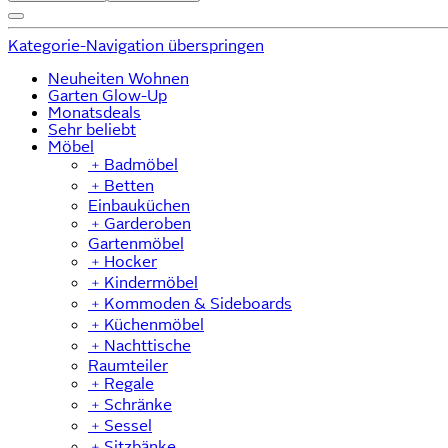
Kategorie-Navigation überspringen
Neuheiten Wohnen
Garten Glow-Up
Monatsdeals
Sehr beliebt
Möbel
﹢
Badmöbel
﹢
Betten
Einbauküchen
﹢
Garderoben
Gartenmöbel
﹢
Hocker
﹢
Kindermöbel
﹢
Kommoden & Sideboards
﹢
Küchenmöbel
﹢
Nachttische
Raumteiler
﹢
Regale
﹢
Schränke
﹢
Sessel
﹢
Sitzbänke