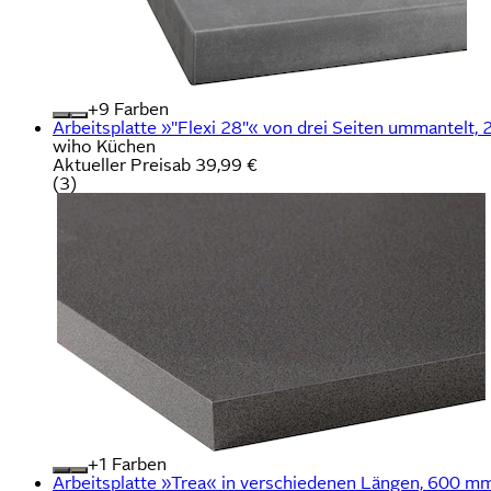
+
Farben
Arbeitsplatte »"Flexi 28"« von drei Seiten ummantelt,
wiho Küchen
Aktueller Preis
ab
39,99 €
(
3
)
+
Farben
Arbeitsplatte »Trea« in verschiedenen Längen, 600 mm