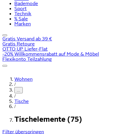
Bademode
Sport
Technik
% Sale
Marken
Gratis Versand ab 39 €
Gratis Retoure
OTTO UP Liefer-Flat
-20% Willkommensrabatt auf Mode & Möbel
Flexikonto Teilzahlung
Wohnen
/
...
/
Tische
/
Tischelemente (75)
Filter überspringen