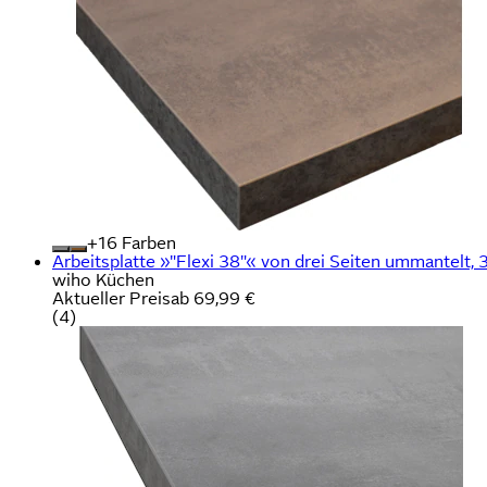
+
Farben
Arbeitsplatte »"Flexi 38"« von drei Seiten ummantelt,
wiho Küchen
Aktueller Preis
ab
69,99 €
(
4
)