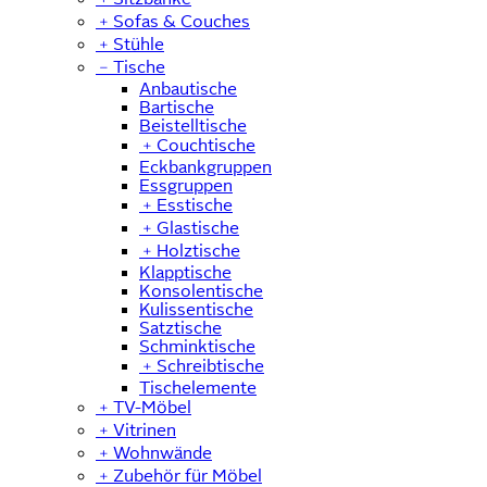
﹢
Sofas & Couches
﹢
Stühle
﹣
Tische
Anbautische
Bartische
Beistelltische
﹢
Couchtische
Eckbankgruppen
Essgruppen
﹢
Esstische
﹢
Glastische
﹢
Holztische
Klapptische
Konsolentische
Kulissentische
Satztische
Schminktische
﹢
Schreibtische
Tischelemente
﹢
TV-Möbel
﹢
Vitrinen
﹢
Wohnwände
﹢
Zubehör für Möbel