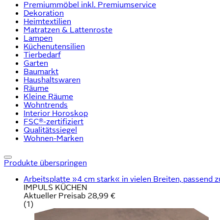
Premiummöbel inkl. Premiumservice
Dekoration
Heimtextilien
Matratzen & Lattenroste
Lampen
Küchenutensilien
Tierbedarf
Garten
Baumarkt
Haushaltswaren
Räume
Kleine Räume
Wohntrends
Interior Horoskop
FSC®-zertifiziert
Qualitätssiegel
Wohnen-Marken
Produkte überspringen
Arbeitsplatte »4 cm stark« in vielen Breiten, passend zu 
IMPULS KÜCHEN
Aktueller Preis
ab
28,99 €
(
1
)