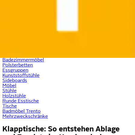
Garderobenständer
Shopping-Tipps
Schrank
Boxspringbetten
Bad-Hochschränke
Ecksofas
Stauraumbetten
Bad-Midischränke
Babyzimmer Helsingborg weiß
Massivholzbetten
Komplett-jugendzimmer
Badezimmermöbel
Polsterbetten
Essgruppen
Kunststoffstühle
Sideboards
Möbel
Stühle
Holzstühle
Runde Esstische
Tische
Badmöbel Trento
Mehrzweckschränke
Klapptische: So entstehen Ablage