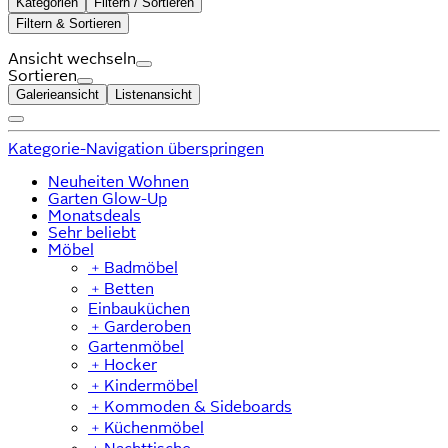
Kategorien
Filtern / Sortieren
Filtern & Sortieren
Ansicht wechseln
Sortieren
Galerieansicht
Listenansicht
Kategorie-Navigation überspringen
Neuheiten Wohnen
Garten Glow-Up
Monatsdeals
Sehr beliebt
Möbel
﹢
Badmöbel
﹢
Betten
Einbauküchen
﹢
Garderoben
Gartenmöbel
﹢
Hocker
﹢
Kindermöbel
﹢
Kommoden & Sideboards
﹢
Küchenmöbel