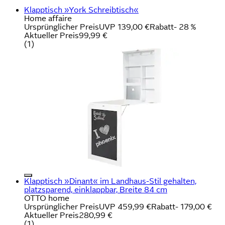
Klapptisch »York Schreibtisch«
Home affaire
Ursprünglicher Preis
UVP 139,00 €
Rabatt
- 28 %
Aktueller Preis
99,99 €
(
1
)
Klapptisch »Dinant« im Landhaus-Stil gehalten,
platzsparend, einklappbar, Breite 84 cm
OTTO home
Ursprünglicher Preis
UVP 459,99 €
Rabatt
- 179,00 €
Aktueller Preis
280,99 €
(
1
)