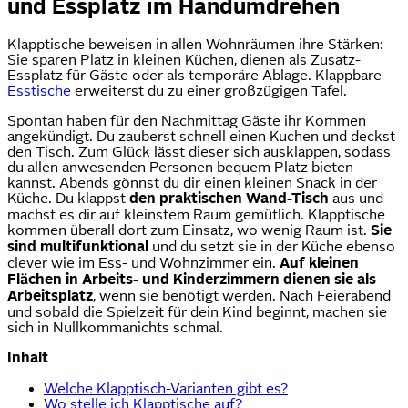
und Essplatz im Handumdrehen
Klapptische beweisen in allen Wohnräumen ihre Stärken:
Sie sparen Platz in kleinen Küchen, dienen als Zusatz-
Essplatz für Gäste oder als temporäre Ablage. Klappbare
Esstische
erweiterst du zu einer großzügigen Tafel.
Spontan haben für den Nachmittag Gäste ihr Kommen
angekündigt. Du zauberst schnell einen Kuchen und deckst
den Tisch. Zum Glück lässt dieser sich ausklappen, sodass
du allen anwesenden Personen bequem Platz bieten
kannst. Abends gönnst du dir einen kleinen Snack in der
Küche. Du klappst
den praktischen Wand-Tisch
aus und
machst es dir auf kleinstem Raum gemütlich. Klapptische
kommen überall dort zum Einsatz, wo wenig Raum ist.
Sie
sind multifunktional
und du setzt sie in der Küche ebenso
clever wie im Ess- und Wohnzimmer ein.
Auf kleinen
Flächen in Arbeits- und Kinderzimmern dienen sie als
Arbeitsplatz
, wenn sie benötigt werden. Nach Feierabend
und sobald die Spielzeit für dein Kind beginnt, machen sie
sich in Nullkommanichts schmal.
Inhalt
Welche Klapptisch-Varianten gibt es?
Wo stelle ich Klapptische auf?