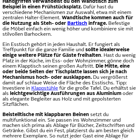
Handgriffen verwandelst du den Wandtisch zum
Beispiel in einen Frühstücksplatz.
Dafür hast du
verschiedene Mechanismen zur Auswahl, etwa mit einem
zentralen Halter-Element.
Wandtische kommen auch für
die Nutzung als Steh- oder
Bartisch
infrage.
Befestige
die Möbel einfach ein wenig höher und kombiniere sie mit
stilvollen Barhockern.
Ein Esstisch gehört in jeden Haushalt. Er fungiert als
Treffpunkt für die ganze Familie und
sollte idealerweise
einige weitere Plätze für Gäste freihalten
. Hast du wenig
Platz in der Küche, im Ess- oder Wohnzimmer, gönne doch
einem Klapptisch seinen großen Auftritt.
Die Mitte, eine
oder beide Seiten der Tischplatte lassen sich je nach
Mechanismus hoch- oder ausklappen.
Du vergrößerst
damit auf schlaue Weise die Fläche des Esstischs. Tipp:
Investiere in
Klappstühle
für die große Tafel. Du erhältst sie
als
leichtgewichtige Ausführungen aus Aluminium
oder
als elegante Begleiter aus Holz und mit gepolsterten
Sitzflächen.
Beistelltische mit klappbaren Beinen
setzt du
multifunktional ein. Sie passen ins Wohnzimmer und
machen sich prima als Ablage für Bücher, Zeitschriften und
Getränke. Gibst du ein Fest, platzierst du am besten gleich
mehrere Exemplare. So nutzt jeder Gast eine Ablage für