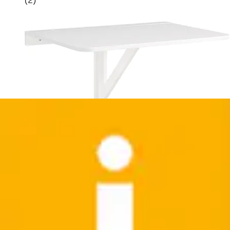
(
2
)
Du hast 6 von 6 Artikeln gesehen
weitere Kategorien
Gartentische
Empfohlene Kategorien
Sessel für Esszimmer
Kommoden & Sideboards für Esszimmer
Esszimmermöbel
Essgruppen für Esszimmer
Kompaktgarderoben