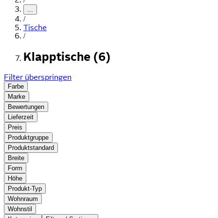
...
/
Tische
/
Klapptische (6)
Filter überspringen
Farbe
Marke
Bewertungen
Lieferzeit
Preis
Produktgruppe
Produktstandard
Breite
Form
Höhe
Produkt-Typ
Wohnraum
Wohnstil