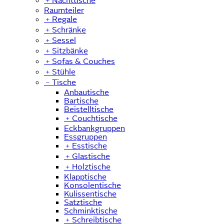
﹢
Nachttische
Raumteiler
﹢
Regale
﹢
Schränke
﹢
Sessel
﹢
Sitzbänke
﹢
Sofas & Couches
﹢
Stühle
﹣
Tische
Anbautische
Bartische
Beistelltische
﹢
Couchtische
Eckbankgruppen
Essgruppen
﹢
Esstische
﹢
Glastische
﹢
Holztische
Klapptische
Konsolentische
Kulissentische
Satztische
Schminktische
﹢
Schreibtische