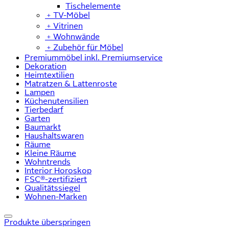
Tischelemente
﹢
TV-Möbel
﹢
Vitrinen
﹢
Wohnwände
﹢
Zubehör für Möbel
Premiummöbel inkl. Premiumservice
Dekoration
Heimtextilien
Matratzen & Lattenroste
Lampen
Küchenutensilien
Tierbedarf
Garten
Baumarkt
Haushaltswaren
Räume
Kleine Räume
Wohntrends
Interior Horoskop
FSC®-zertifiziert
Qualitätssiegel
Wohnen-Marken
Produkte überspringen