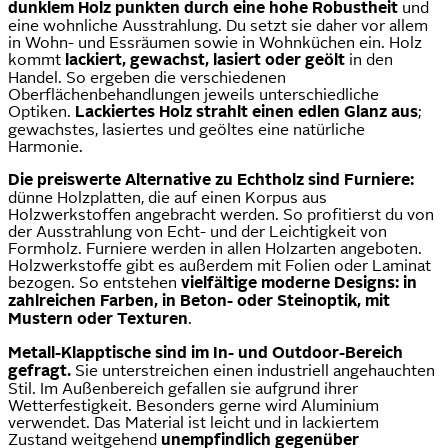
dunklem Holz punkten durch eine hohe Robustheit
und
eine wohnliche Ausstrahlung. Du setzt sie daher vor allem
in Wohn- und Essräumen sowie in Wohnküchen ein. Holz
kommt
lackiert, gewachst, lasiert oder geölt
in den
Handel. So ergeben die verschiedenen
Oberflächenbehandlungen jeweils unterschiedliche
Optiken.
Lackiertes Holz strahlt einen edlen Glanz aus
;
gewachstes, lasiertes und geöltes eine natürliche
Harmonie.
Die preiswerte Alternative zu Echtholz sind Furniere:
dünne Holzplatten, die auf einen Korpus aus
Holzwerkstoffen angebracht werden. So profitierst du von
der Ausstrahlung von Echt- und der Leichtigkeit von
Formholz. Furniere werden in allen Holzarten angeboten.
Holzwerkstoffe gibt es außerdem mit Folien oder Laminat
bezogen. So entstehen
vielfältige moderne Designs: in
zahlreichen Farben, in Beton- oder Steinoptik, mit
Mustern oder Texturen
.
Metall-Klapptische sind im In- und Outdoor-Bereich
gefragt.
Sie unterstreichen einen industriell angehauchten
Stil. Im Außenbereich gefallen sie aufgrund ihrer
Wetterfestigkeit. Besonders gerne wird Aluminium
verwendet. Das Material ist leicht und in lackiertem
Zustand weitgehend
unempfindlich gegenüber