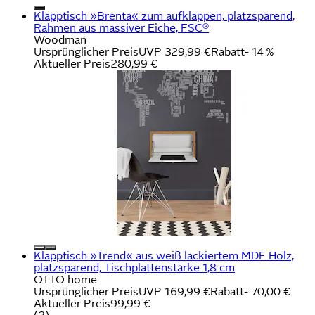
Klapptisch »Brenta« zum aufklappen, platzsparend,
Rahmen aus massiver Eiche, FSC®
Woodman
Ursprünglicher Preis
UVP 329,99 €
Rabatt
- 14 %
Aktueller Preis
280,99 €
Klapptisch »Trend« aus weiß lackiertem MDF Holz,
platzsparend, Tischplattenstärke 1,8 cm
OTTO home
Ursprünglicher Preis
UVP 169,99 €
Rabatt
- 70,00 €
Aktueller Preis
99,99 €