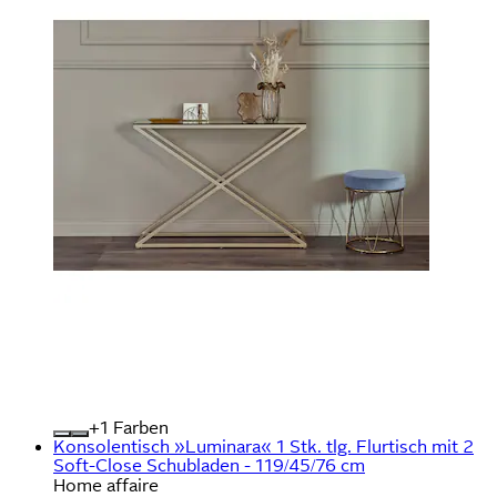
+
Farben
Konsolentisch »Luminara« 1 Stk. tlg. Flurtisch mit 2
Soft-Close Schubladen - 119/45/76 cm
Home affaire