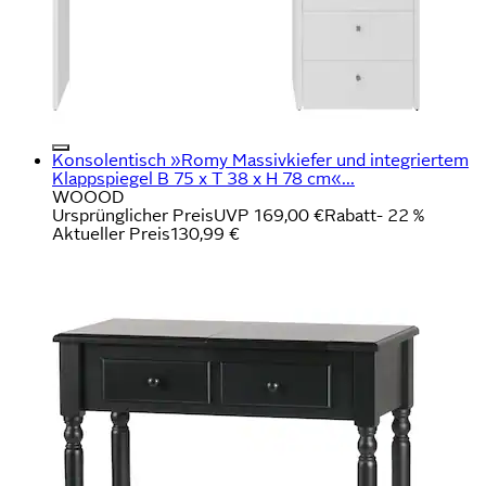
Konsolentisch »Romy Massivkiefer und integriertem
Klappspiegel B 75 x T 38 x H 78 cm«...
WOOOD
Ursprünglicher Preis
UVP 169,00 €
Rabatt
- 22 %
Aktueller Preis
130,99 €