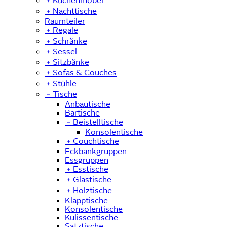
﹢
Küchenmöbel
﹢
Nachttische
Raumteiler
﹢
Regale
﹢
Schränke
﹢
Sessel
﹢
Sitzbänke
﹢
Sofas & Couches
﹢
Stühle
﹣
Tische
Anbautische
Bartische
﹣
Beistelltische
Konsolentische
﹢
Couchtische
Eckbankgruppen
Essgruppen
﹢
Esstische
﹢
Glastische
﹢
Holztische
Klapptische
Konsolentische
Kulissentische
Satztische