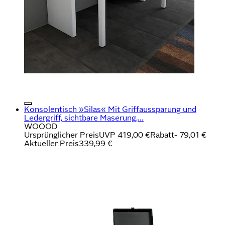
Konsolentisch »Silas« Mit Griffaussparung und
Ledergriff, sichtbare Maserung,...
WOOOD
Ursprünglicher Preis
UVP 419,00 €
Rabatt
- 79,01 €
Aktueller Preis
339,99 €