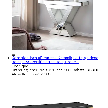
Konsolentisch »Fleuriss« Keramikplatte, goldene
Beine, FSC-zertifiziertes Holz, Breite...
Leonique
Ursprünglicher Preis
UVP 459,99 €
Rabatt
- 308,00 €
Aktueller Preis
151,99 €