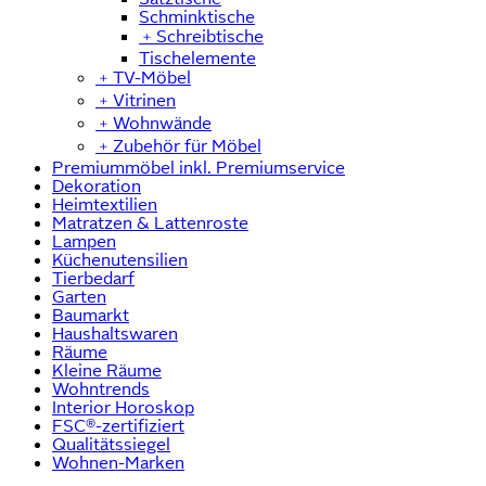
Schminktische
﹢
Schreibtische
Tischelemente
﹢
TV-Möbel
﹢
Vitrinen
﹢
Wohnwände
﹢
Zubehör für Möbel
Premiummöbel inkl. Premiumservice
Dekoration
Heimtextilien
Matratzen & Lattenroste
Lampen
Küchenutensilien
Tierbedarf
Garten
Baumarkt
Haushaltswaren
Räume
Kleine Räume
Wohntrends
Interior Horoskop
FSC®-zertifiziert
Qualitätssiegel
Wohnen-Marken