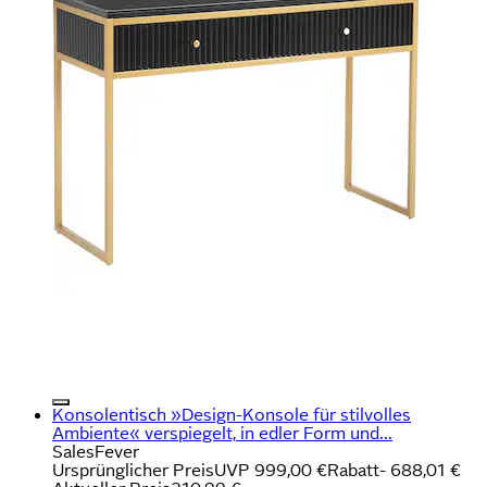
Konsolentisch »Design-Konsole für stilvolles
Ambiente« verspiegelt, in edler Form und...
SalesFever
Ursprünglicher Preis
UVP 999,00 €
Rabatt
- 688,01 €