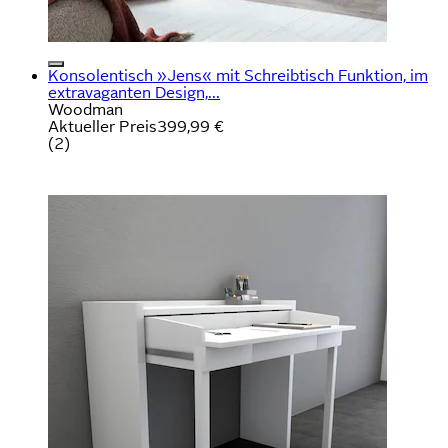
Konsolentisch »Jens« mit Schreibtisch Funktion, im
extravaganten Design,...
Woodman
Aktueller Preis
399,99 €
(
2
)