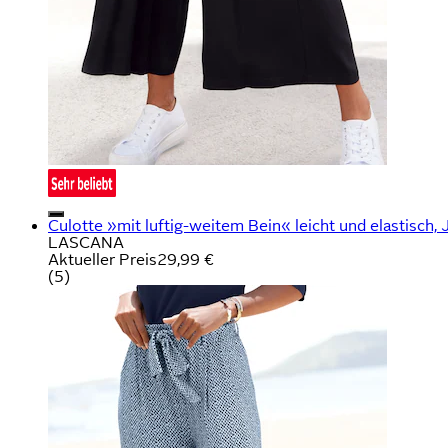
Culotte »mit luftig-weitem Bein« leicht und elastisch, J
LASCANA
Aktueller Preis
29,99 €
(
5
)