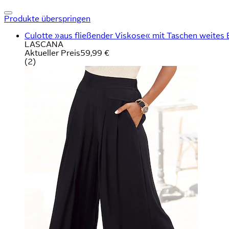
Produkte überspringen
Culotte »aus fließender Viskose« mit Taschen weites B
LASCANA
Aktueller Preis
59,99 €
(
2
)