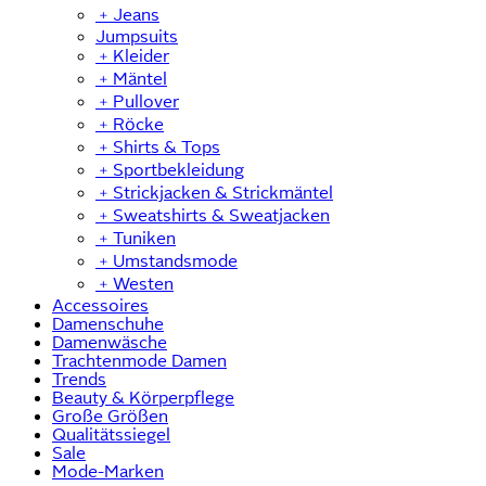
﹢
Jeans
Jumpsuits
﹢
Kleider
﹢
Mäntel
﹢
Pullover
﹢
Röcke
﹢
Shirts & Tops
﹢
Sportbekleidung
﹢
Strickjacken & Strickmäntel
﹢
Sweatshirts & Sweatjacken
﹢
Tuniken
﹢
Umstandsmode
﹢
Westen
Accessoires
Damenschuhe
Damenwäsche
Trachtenmode Damen
Trends
Beauty & Körperpflege
Große Größen
Qualitätssiegel
Sale
Mode-Marken