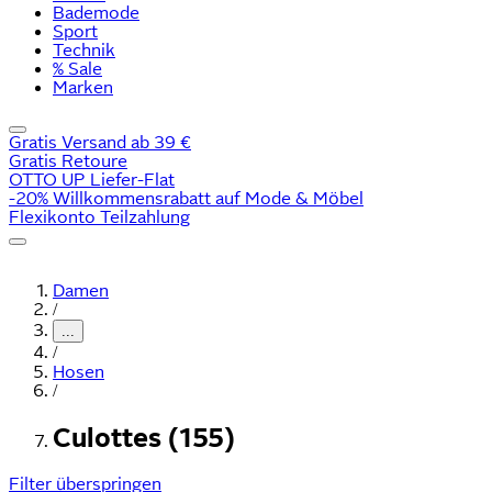
Bademode
Sport
Technik
% Sale
Marken
Gratis Versand ab 39 €
Gratis Retoure
OTTO UP Liefer-Flat
-20% Willkommensrabatt auf Mode & Möbel
Flexikonto Teilzahlung
Damen
/
...
/
Hosen
/
Culottes (155)
Filter überspringen