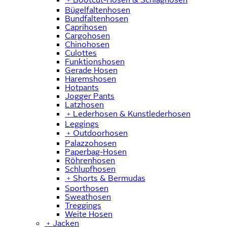
Bügelfaltenhosen
Bundfaltenhosen
Caprihosen
Cargohosen
Chinohosen
Culottes
Funktionshosen
Gerade Hosen
Haremshosen
Hotpants
Jogger Pants
Latzhosen
﹢
Lederhosen & Kunstlederhosen
Leggings
﹢
Outdoorhosen
Palazzohosen
Paperbag-Hosen
Röhrenhosen
Schlupfhosen
﹢
Shorts & Bermudas
Sporthosen
Sweathosen
Treggings
Weite Hosen
﹢
Jacken