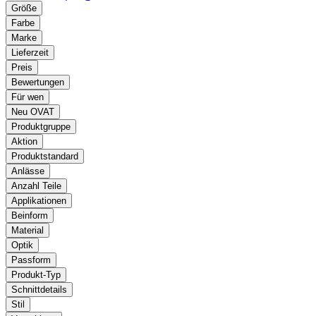
Größe
Farbe
Marke
Lieferzeit
Preis
Bewertungen
Für wen
Neu OVAT
Produktgruppe
Aktion
Produktstandard
Anlässe
Anzahl Teile
Applikationen
Beinform
Material
Optik
Passform
Produkt-Typ
Schnittdetails
Stil