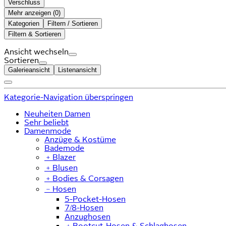
Verschluss
Mehr anzeigen (
)
Kategorien
Filtern / Sortieren
Filtern & Sortieren
Ansicht wechseln
Sortieren
Galerieansicht
Listenansicht
Kategorie-Navigation überspringen
Neuheiten Damen
Sehr beliebt
Damenmode
Anzüge & Kostüme
Bademode
﹢
Blazer
﹢
Blusen
﹢
Bodies & Corsagen
﹣
Hosen
5-Pocket-Hosen
7/8-Hosen
Anzughosen
﹢
Bootcut-Hosen & Schlaghosen