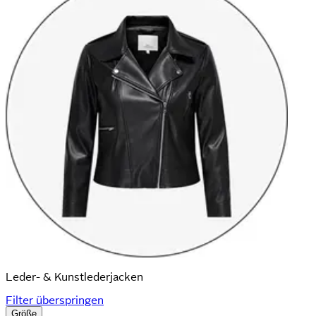
Leder- & Kunstleder­jacken
Filter überspringen
Größe