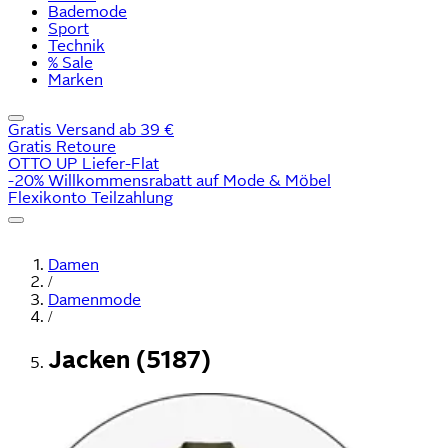
Bademode
Sport
Technik
% Sale
Marken
Gratis Versand ab 39 €
Gratis Retoure
OTTO UP Liefer-Flat
-20% Willkommensrabatt auf Mode & Möbel
Flexikonto Teilzahlung
Damen
/
Damenmode
/
Jacken (5187)