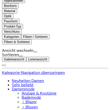
Applikationen
Beinform
Material
Optik
Passform
Produkt-Typ
Verschluss
Kategorien
Filtern / Sortieren
Filtern & Sortieren
Ansicht wechseln
Sortieren
Galerieansicht
Listenansicht
Kategorie-Navigation überspringen
Neuheiten Damen
Sehr beliebt
Damenmode
Anzüge & Kostüme
Bademode
﹢
Blazer
﹢
Blusen