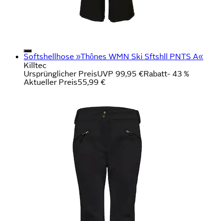
Softshellhose »Thônes WMN Ski Sftshll PNTS A«
Killtec
Ursprünglicher Preis
UVP 99,95 €
Rabatt
- 43 %
Aktueller Preis
55,99 €