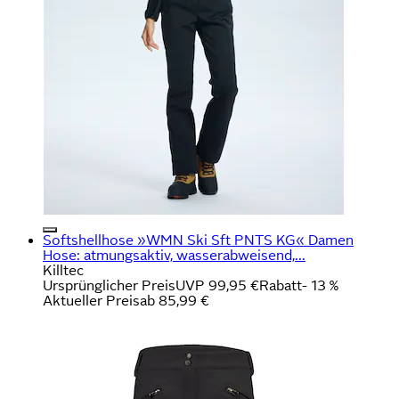
Softshellhose »WMN Ski Sft PNTS KG« Damen
Hose: atmungsaktiv, wasserabweisend,...
Killtec
Ursprünglicher Preis
UVP 99,95 €
Rabatt
- 13 %
Aktueller Preis
ab
85,99 €