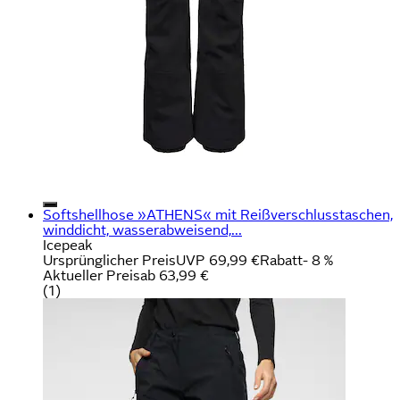
Softshellhose »ATHENS« mit Reißverschlusstaschen,
winddicht, wasserabweisend,...
Icepeak
Ursprünglicher Preis
UVP 69,99 €
Rabatt
- 8 %
Aktueller Preis
ab
63,99 €
(
1
)