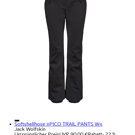
Softshellhose »PICO TRAIL PANTS W«
Jack Wolfskin
Ursprünglicher Preis
UVP 90,00 €
Rabatt
- 22 %