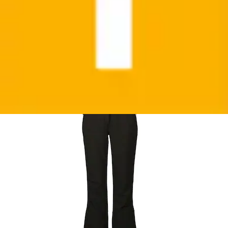
Killtec
Ursprünglicher Preis
UVP 119,95 €
Rabatt
- 14 %
Aktueller Preis
ab
102,99 €