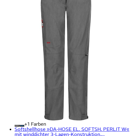
+
Farben
Softshellhose »DA-HOSE EL. SOFTSH. PERLIT W«
mit winddichter 3-Lagen-Konstruktion,...