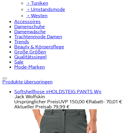
﹢
Tuniken
﹢
Umstandsmode
﹢
Westen
Accessoires
Damenschuhe
Damenwäsche
Trachtenmode Damen
Trends
Beauty & Körperpflege
Große Größen
Qualitätssiegel
Sale
Mode-Marken
Produkte überspringen
Softshellhose »HOLDSTEIG PANTS W«
Jack Wolfskin
Ursprünglicher Preis
UVP 150,00 €
Rabatt
- 70,01 €
Aktueller Preis
ab
79,99 €