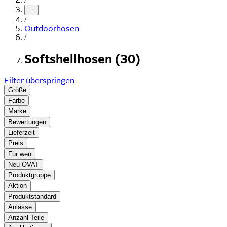
...
/
Outdoorhosen
/
Softshellhosen (30)
Filter überspringen
Größe
Farbe
Marke
Bewertungen
Lieferzeit
Preis
Für wen
Neu OVAT
Produktgruppe
Aktion
Produktstandard
Anlässe
Anzahl Teile