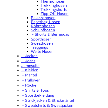
Thermohosen
Trekkinghosen
Trekkingshorts
Zipp-Off-Hosen
Palazzohosen
Paperbag-Hosen
Röhrenhosen
Schlupfhosen
﹢
Shorts & Bermudas
Sporthosen
Sweathosen
Treggings
Weite Hosen
﹢
Jacken
﹢
Jeans
Jumpsuits
﹢
Kleider
﹢
Mäntel
﹢
Pullover
﹢
Röcke
﹢
Shirts & Tops
﹢
Sportbekleidung
﹢
Strickjacken & Strickmäntel
﹢
Sweatshirts & Sweatjacken