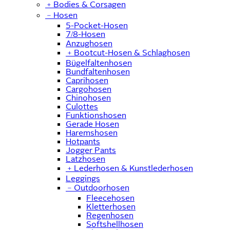
﹢
Bodies & Corsagen
﹣
Hosen
5-Pocket-Hosen
7/8-Hosen
Anzughosen
﹢
Bootcut-Hosen & Schlaghosen
Bügelfaltenhosen
Bundfaltenhosen
Caprihosen
Cargohosen
Chinohosen
Culottes
Funktionshosen
Gerade Hosen
Haremshosen
Hotpants
Jogger Pants
Latzhosen
﹢
Lederhosen & Kunstlederhosen
Leggings
﹣
Outdoorhosen
Fleecehosen
Kletterhosen
Regenhosen
Softshellhosen