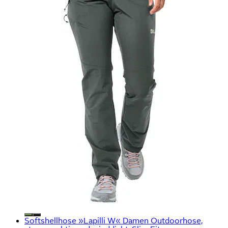
Softshellhose »Lapilli W« Damen Outdoorhose,