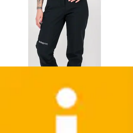
Softshellhose »WMN Ski Sftshll PNTS C«
Softshellhose: wasserabweisend, atmungsaktiv,...