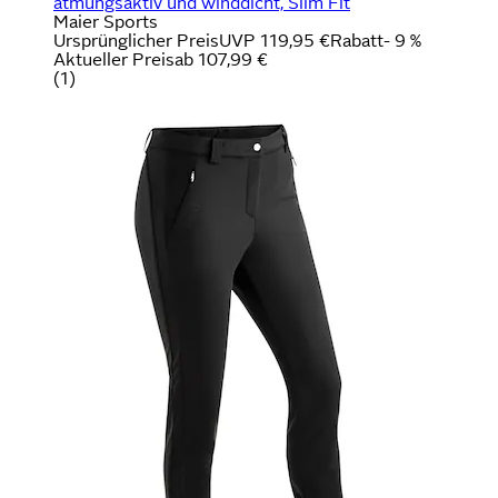
atmungsaktiv und winddicht, Slim Fit
Maier Sports
Ursprünglicher Preis
UVP 119,95 €
Rabatt
- 9 %
Aktueller Preis
ab
107,99 €
(
1
)