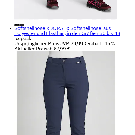
Softshellhose »DORAL« Softshellhose, aus
Polyester und Elasthan, in den Größen 36 bis 48
Icepeak
Ursprünglicher Preis
UVP 79,99 €
Rabatt
- 15 %
Aktueller Preis
ab
67,99 €