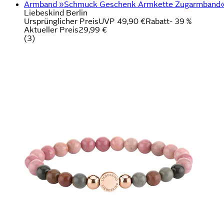
Armband »Schmuck Geschenk Armkette Zugarmband« 
Liebeskind Berlin
Ursprünglicher Preis
UVP 49,90 €
Rabatt
- 39 %
Aktueller Preis
29,99 €
(
3
)