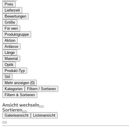
Preis
Lieferzeit
Bewertungen
Größe
Für wen
Produktgruppe
Aktion
Anlässe
Länge
Material
Optik
Produkt-Typ
Stil
Mehr anzeigen (
)
Kategorien
Filtern / Sortieren
Filtern & Sortieren
Ansicht wechseln
Sortieren
Galerieansicht
Listenansicht