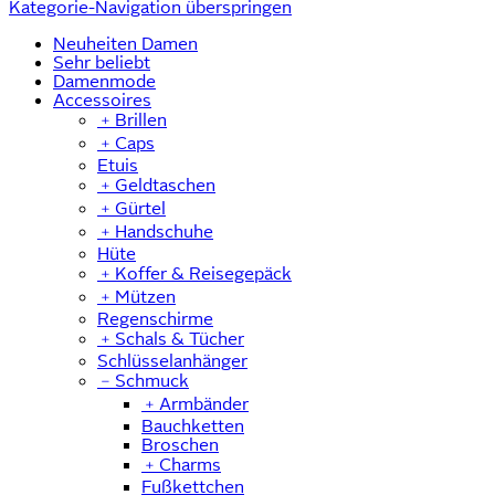
Kategorie-Navigation überspringen
Neuheiten Damen
Sehr beliebt
Damenmode
Accessoires
﹢
Brillen
﹢
Caps
Etuis
﹢
Geldtaschen
﹢
Gürtel
﹢
Handschuhe
Hüte
﹢
Koffer & Reisegepäck
﹢
Mützen
Regenschirme
﹢
Schals & Tücher
Schlüsselanhänger
﹣
Schmuck
﹢
Armbänder
Bauchketten
Broschen
﹢
Charms
Fußkettchen