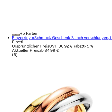
+
Farben
Fingerring »Schmuck Geschenk 3-fach verschlungen, t
Firetti
Ursprünglicher Preis
UVP 36,92 €
Rabatt
- 5 %
Aktueller Preis
ab
34,99 €
(
6
)