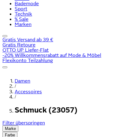
Bademode
Sport
Technik
% Sale
Marken
Gratis Versand ab 39 €
Gratis Retoure
OTTO UP Liefer-Flat
-20% Willkommensrabatt auf Mode & Möbel
Flexikonto Teilzahlung
Damen
/
Accessoires
/
Schmuck (23057)
Filter überspringen
Marke
Farbe