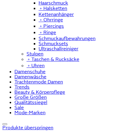
Haarschmuck
﹢
Halsketten
Kettenanhänger
﹢
Ohrringe
﹢
Piercings
﹢
Ringe
Schmuckaufbewahrungen
Schmucksets
Ultraschallreiniger
Stulpen
﹢
Taschen & Rucksäcke
﹢
Uhren
Damenschuhe
Damenwäsche
Trachtenmode Damen
Trends
Beauty & Körperpflege
Große Größen
Qualitätssiegel
Sale
Mode-Marken
Produkte überspringen