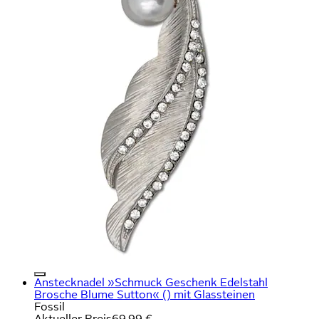
Anstecknadel »Schmuck Geschenk Edelstahl
Brosche Blume Sutton« () mit Glassteinen
Fossil
Aktueller Preis
69,99 €