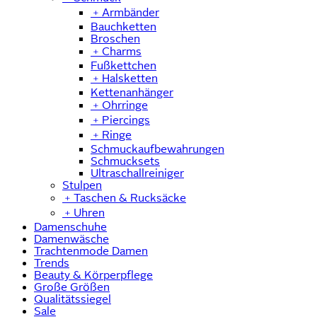
﹢
Armbänder
Bauchketten
Broschen
﹢
Charms
Fußkettchen
﹢
Halsketten
Kettenanhänger
﹢
Ohrringe
﹢
Piercings
﹢
Ringe
Schmuckaufbewahrungen
Schmucksets
Ultraschallreiniger
Stulpen
﹢
Taschen & Rucksäcke
﹢
Uhren
Damenschuhe
Damenwäsche
Trachtenmode Damen
Trends
Beauty & Körperpflege
Große Größen
Qualitätssiegel
Sale