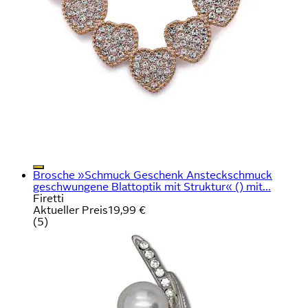
Brosche »Schmuck Geschenk Ansteckschmuck
geschwungene Blattoptik mit Struktur« () mit...
Firetti
Aktueller Preis
19,99 €
(
5
)