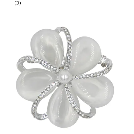
(
3
)