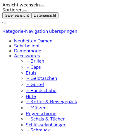
Ansicht wechseln
Sortieren
Galerieansicht
Listenansicht
Kategorie-Navigation überspringen
Neuheiten Damen
Sehr beliebt
Damenmode
Accessoires
﹢
Brillen
﹢
Caps
Etuis
﹢
Geldtaschen
﹢
Gürtel
﹢
Handschuhe
Hüte
﹢
Koffer & Reisegepäck
﹢
Mützen
Regenschirme
﹢
Schals & Tücher
Schlüsselanhänger
﹣
Schmuck