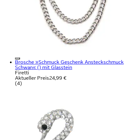
Brosche »Schmuck Geschenk Ansteckschmuck
Schwan« () mit Glasstein
Firetti
Aktueller Preis
24,99 €
(
4
)