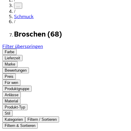
...
/
Schmuck
/
Broschen (68)
Filter überspringen
Farbe
Lieferzeit
Marke
Bewertungen
Preis
Für wen
Produktgruppe
Anlässe
Material
Produkt-Typ
Stil
Kategorien
Filtern / Sortieren
Filtern & Sortieren