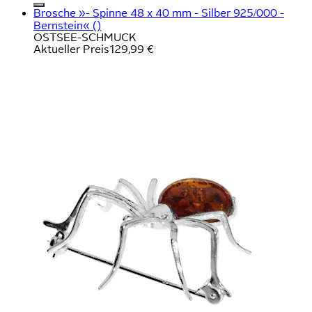
Brosche »- Spinne 48 x 40 mm - Silber 925/000 -
Bernstein« ()
OSTSEE-SCHMUCK
Aktueller Preis
129,99 €