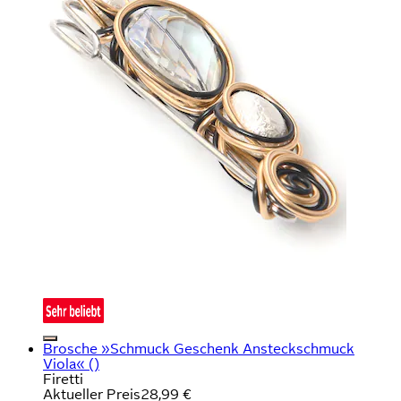
Brosche »Schmuck Geschenk Ansteckschmuck
Viola« ()
Firetti
Aktueller Preis
28,99 €