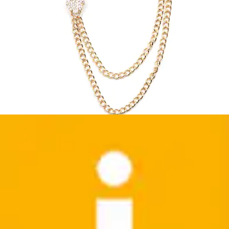
Brosche »- Katze - Silber 925/000, vergoldet -
Bernstein« ()
OSTSEE-SCHMUCK
Aktueller Preis
150,99 €