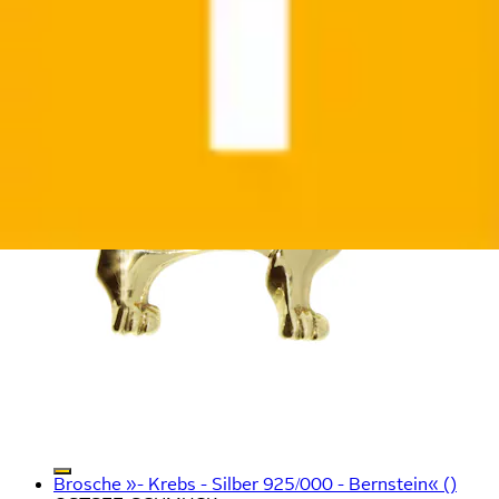
Brosche »- Krebs - Silber 925/000 - Bernstein« ()