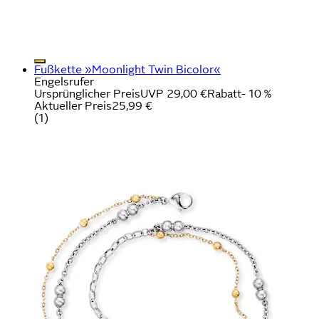
Fußkette »Moonlight Twin Bicolor«
Engelsrufer
Ursprünglicher Preis
UVP 29,00 €
Rabatt
- 10 %
Aktueller Preis
25,99 €
(
1
)