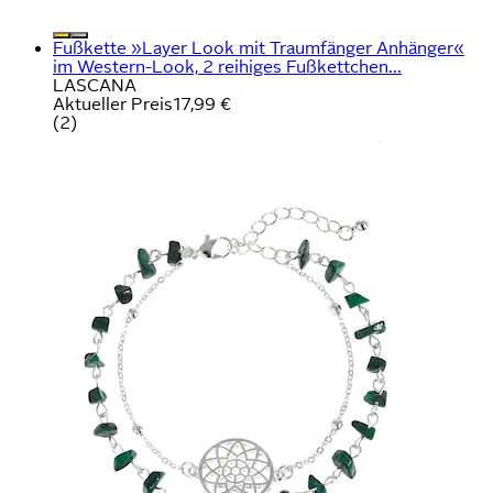
Fußkette »Layer Look mit Traumfänger Anhänger«
im Western-Look, 2 reihiges Fußkettchen...
LASCANA
Aktueller Preis
17,99 €
(
2
)