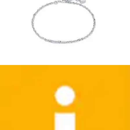
Fußkette mit Anhänger »in Layer Look« 2 reihiges
Fußkettchen mit muschelförmige Anhänger
LASCANA
Aktueller Preis
17,99 €
(
1
)