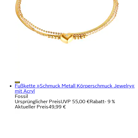
Fußkette »Schmuck Metall Körperschmuck Jewelry«
mit Acryl
Fossil
Ursprünglicher Preis
UVP 55,00 €
Rabatt
- 9 %
Aktueller Preis
49,99 €