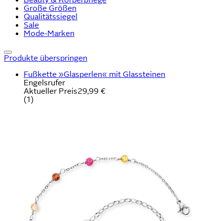
Große Größen
Qualitätssiegel
Sale
Mode-Marken
Produkte überspringen
Fußkette »Glasperlen« mit Glassteinen
Engelsrufer
Aktueller Preis
29,99 €
(
1
)