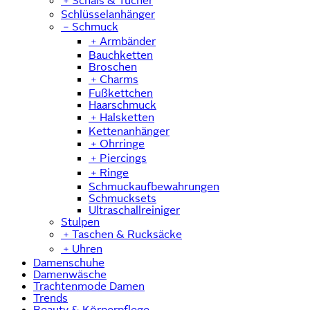
﹢
Schals & Tücher
Schlüsselanhänger
﹣
Schmuck
﹢
Armbänder
Bauchketten
Broschen
﹢
Charms
Fußkettchen
Haarschmuck
﹢
Halsketten
Kettenanhänger
﹢
Ohrringe
﹢
Piercings
﹢
Ringe
Schmuckaufbewahrungen
Schmucksets
Ultraschallreiniger
Stulpen
﹢
Taschen & Rucksäcke
﹢
Uhren
Damenschuhe
Damenwäsche
Trachtenmode Damen
Trends
Beauty & Körperpflege