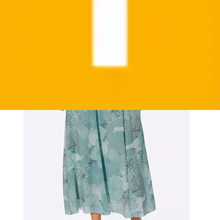
Schlupfrock
Classic Basics
Aktueller Preis
35,00 €
(
1
)