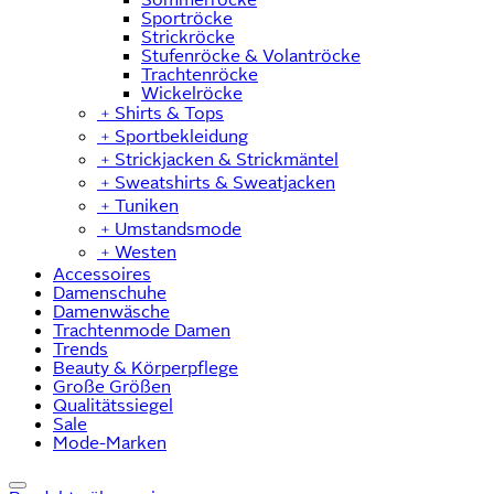
Sportröcke
Strickröcke
Stufenröcke & Volantröcke
Trachtenröcke
Wickelröcke
﹢
Shirts & Tops
﹢
Sportbekleidung
﹢
Strickjacken & Strickmäntel
﹢
Sweatshirts & Sweatjacken
﹢
Tuniken
﹢
Umstandsmode
﹢
Westen
Accessoires
Damenschuhe
Damenwäsche
Trachtenmode Damen
Trends
Beauty & Körperpflege
Große Größen
Qualitätssiegel
Sale
Mode-Marken