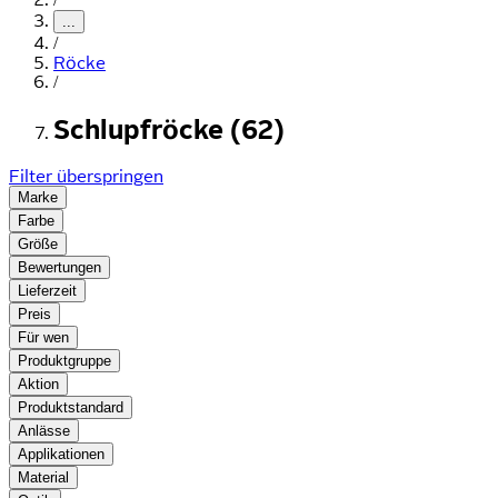
...
/
Röcke
/
Schlupfröcke (62)
Filter überspringen
Marke
Farbe
Größe
Bewertungen
Lieferzeit
Preis
Für wen
Produktgruppe
Aktion
Produktstandard
Anlässe
Applikationen
Material