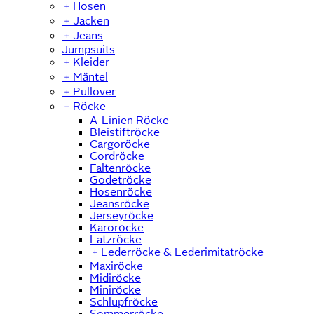
﹢
Hosen
﹢
Jacken
﹢
Jeans
Jumpsuits
﹢
Kleider
﹢
Mäntel
﹢
Pullover
﹣
Röcke
A-Linien Röcke
Bleistiftröcke
Cargoröcke
Cordröcke
Faltenröcke
Godetröcke
Hosenröcke
Jeansröcke
Jerseyröcke
Karoröcke
Latzröcke
﹢
Lederröcke & Lederimitatröcke
Maxiröcke
Midiröcke
Miniröcke
Schlupfröcke
Sommerröcke