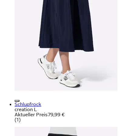
Schlupfrock
creation L
Aktueller Preis
79,99 €
(
1
)