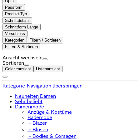
Optik
Passform
Produkt-Typ
Schnittdetails
Schnittform Länge
Verschluss
Kategorien
Filtern / Sortieren
Filtern & Sortieren
Ansicht wechseln
Sortieren
Galerieansicht
Listenansicht
Kategorie-Navigation überspringen
Neuheiten Damen
Sehr beliebt
Damenmode
Anzüge & Kostüme
Bademode
﹢
Blazer
﹢
Blusen
﹢
Bodies & Corsagen