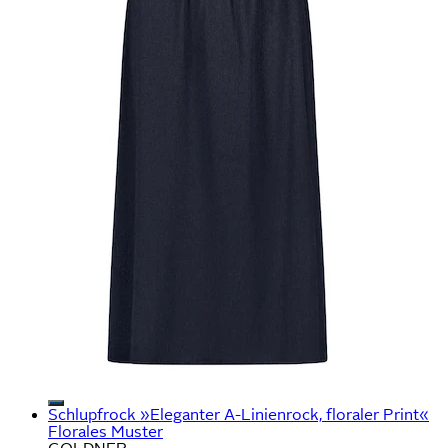
Schlupfrock »Eleganter A-Linienrock, floraler Print«
Florales Muster