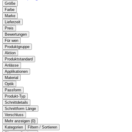
Größe
Farbe
Marke
Lieferzeit
Preis
Bewertungen
Für wen
Produktgruppe
Aktion
Produktstandard
Anlässe
Applikationen
Material
Optik
Passform
Produkt-Typ
Schnittdetails
Schnittform Länge
Verschluss
Mehr anzeigen (
)
Kategorien
Filtern / Sortieren