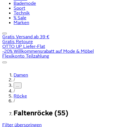
Bademode
Sport
Technik
% Sale
Marken
Gratis Versand ab 39 €
Gratis Retoure
OTTO UP Liefer-Flat
-20% Willkommensrabatt auf Mode & Möbel
Flexikonto Teilzahlung
Damen
/
...
/
Röcke
/
Faltenröcke (55)
Filter überspringen