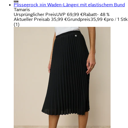
Plisseerock »in Waden-Länge« mit elastischem Bund
Tamaris
Ursprünglicher Preis
UVP 69,99 €
Rabatt
- 48 %
Aktueller Preis
ab
35,99 €
Grundpreis
35,99 €
pro
/
1 Stk
(
1
)