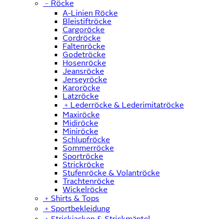
﹣
Röcke
A-Linien Röcke
Bleistiftröcke
Cargoröcke
Cordröcke
Faltenröcke
Godetröcke
Hosenröcke
Jeansröcke
Jerseyröcke
Karoröcke
Latzröcke
﹢
Lederröcke & Lederimitatröcke
Maxiröcke
Midiröcke
Miniröcke
Schlupfröcke
Sommerröcke
Sportröcke
Strickröcke
Stufenröcke & Volantröcke
Trachtenröcke
Wickelröcke
﹢
Shirts & Tops
﹢
Sportbekleidung
﹢
Strickjacken & Strickmäntel