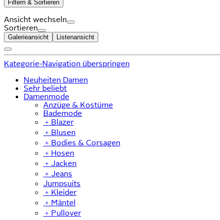
Filtern & Sortieren
Ansicht wechseln
Sortieren
Galerieansicht
Listenansicht
Kategorie-Navigation überspringen
Neuheiten Damen
Sehr beliebt
Damenmode
Anzüge & Kostüme
Bademode
﹢
Blazer
﹢
Blusen
﹢
Bodies & Corsagen
﹢
Hosen
﹢
Jacken
﹢
Jeans
Jumpsuits
﹢
Kleider
﹢
Mäntel
﹢
Pullover