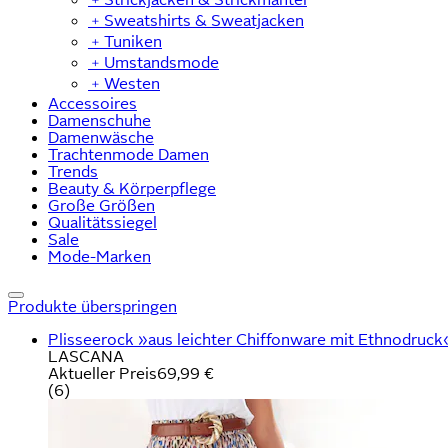
﹢
Sweatshirts & Sweatjacken
﹢
Tuniken
﹢
Umstandsmode
﹢
Westen
Accessoires
Damenschuhe
Damenwäsche
Trachtenmode Damen
Trends
Beauty & Körperpflege
Große Größen
Qualitätssiegel
Sale
Mode-Marken
Produkte überspringen
Plisseerock »aus leichter Chiffonware mit Ethnodruck
LASCANA
Aktueller Preis
69,99 €
(
6
)