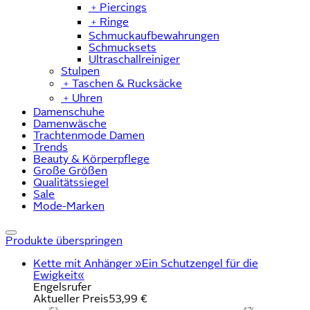
﹢
Piercings
﹢
Ringe
Schmuckaufbewahrungen
Schmucksets
Ultraschallreiniger
Stulpen
﹢
Taschen & Rucksäcke
﹢
Uhren
Damenschuhe
Damenwäsche
Trachtenmode Damen
Trends
Beauty & Körperpflege
Große Größen
Qualitätssiegel
Sale
Mode-Marken
Produkte überspringen
Kette mit Anhänger »Ein Schutzengel für die
Ewigkeit«
Engelsrufer
Aktueller Preis
53,99 €