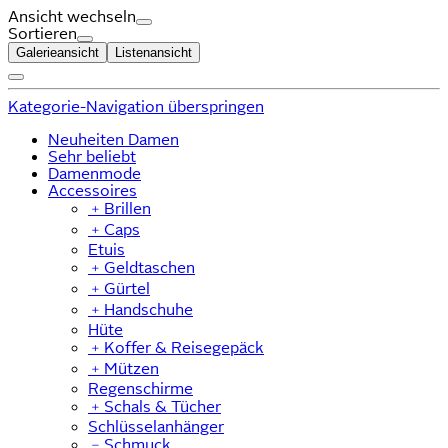
Ansicht wechseln
Sortieren
Galerieansicht
Listenansicht
Kategorie-Navigation überspringen
Neuheiten Damen
Sehr beliebt
Damenmode
Accessoires
﹢
Brillen
﹢
Caps
Etuis
﹢
Geldtaschen
﹢
Gürtel
﹢
Handschuhe
Hüte
﹢
Koffer & Reisegepäck
﹢
Mützen
Regenschirme
﹢
Schals & Tücher
Schlüsselanhänger
﹣
Schmuck