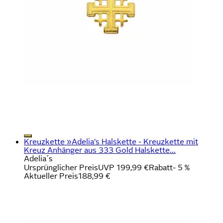
Kreuzkette »Adelia's Halskette - Kreuzkette mit
Kreuz Anhänger aus 333 Gold Halskette...
Adelia´s
Ursprünglicher Preis
UVP 199,99 €
Rabatt
- 5 %
Aktueller Preis
188,99 €