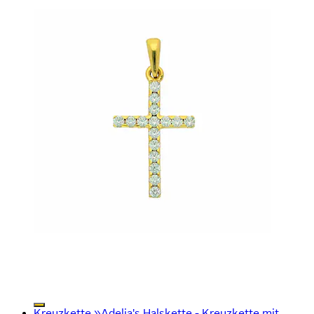
Kreuzkette »Adelia's Halskette - Kreuzkette mit