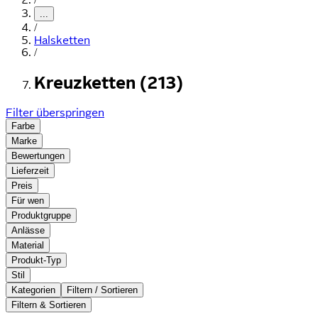
...
/
Halsketten
/
Kreuzketten (213)
Filter überspringen
Farbe
Marke
Bewertungen
Lieferzeit
Preis
Für wen
Produktgruppe
Anlässe
Material
Produkt-Typ
Stil
Kategorien
Filtern / Sortieren
Filtern & Sortieren