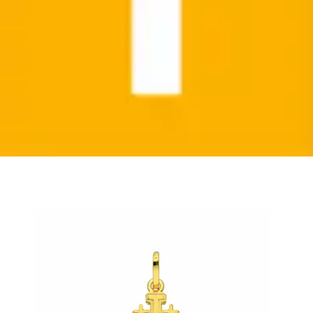
Kreuzkette »Adelia's Halskette - Kreuzkette mit
Kreuz Anhänger Jerusalem aus 585 Gold...
Adelia´s
Ursprünglicher Preis
UVP 264,90 €
Rabatt
- 5 %
Aktueller Preis
249,99 €