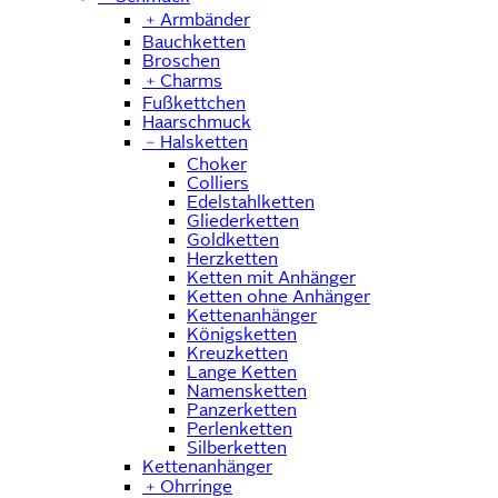
﹢
Armbänder
Bauchketten
Broschen
﹢
Charms
Fußkettchen
Haarschmuck
﹣
Halsketten
Choker
Colliers
Edelstahlketten
Gliederketten
Goldketten
Herzketten
Ketten mit Anhänger
Ketten ohne Anhänger
Kettenanhänger
Königsketten
Kreuzketten
Lange Ketten
Namensketten
Panzerketten
Perlenketten
Silberketten
Kettenanhänger
﹢
Ohrringe