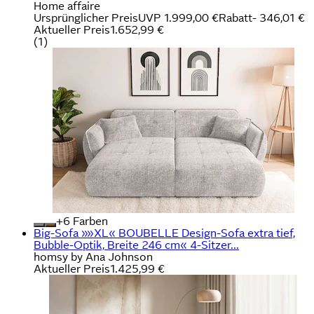
Home affaire
Ursprünglicher Preis
UVP 1.999,00 €
Rabatt
- 346,01 €
Aktueller Preis
1.652,99 €
(
1
)
+
Farben
Big-Sofa »»XL« BOUBELLE Design-Sofa extra tief,
Bubble-Optik, Breite 246 cm« 4-Sitzer...
homsy by Ana Johnson
Aktueller Preis
1.425,99 €