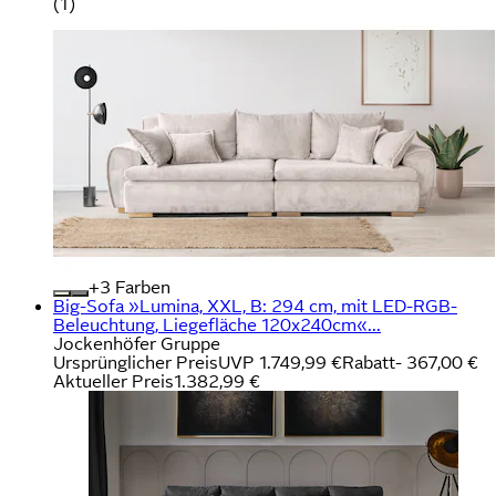
(
1
)
+
Farben
Big-Sofa »Lumina, XXL, B: 294 cm, mit LED-RGB-
Beleuchtung, Liegefläche 120x240cm«...
Jockenhöfer Gruppe
Ursprünglicher Preis
UVP 1.749,99 €
Rabatt
- 367,00 €
Aktueller Preis
1.382,99 €