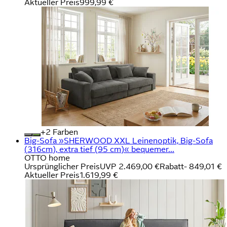
Aktueller Preis
999,99 €
+
Farben
Big-Sofa »SHERWOOD XXL Leinenoptik, Big-Sofa
(316cm), extra tief (95 cm)« bequemer...
OTTO home
Ursprünglicher Preis
UVP 2.469,00 €
Rabatt
- 849,01 €
Aktueller Preis
1.619,99 €