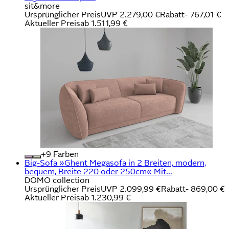
sit&more
Ursprünglicher Preis
UVP 2.279,00 €
Rabatt
- 767,01 €
Aktueller Preis
ab
1.511,99 €
+
Farben
Big-Sofa »Ghent Megasofa in 2 Breiten, modern,
bequem, Breite 220 oder 250cm« Mit...
DOMO collection
Ursprünglicher Preis
UVP 2.099,99 €
Rabatt
- 869,00 €
Aktueller Preis
ab
1.230,99 €