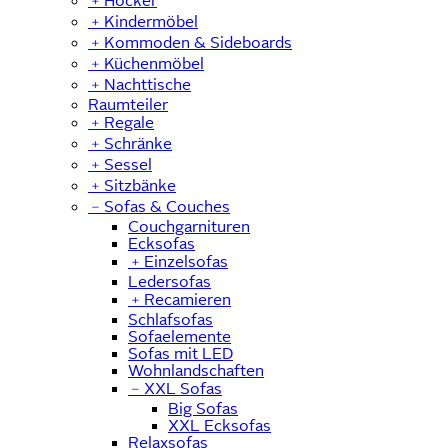
﹢
Hocker
﹢
Kindermöbel
﹢
Kommoden & Sideboards
﹢
Küchenmöbel
﹢
Nachttische
Raumteiler
﹢
Regale
﹢
Schränke
﹢
Sessel
﹢
Sitzbänke
﹣
Sofas & Couches
Couchgarnituren
Ecksofas
﹢
Einzelsofas
Ledersofas
﹢
Recamieren
Schlafsofas
Sofaelemente
Sofas mit LED
Wohnlandschaften
﹣
XXL Sofas
Big Sofas
XXL Ecksofas
Relaxsofas