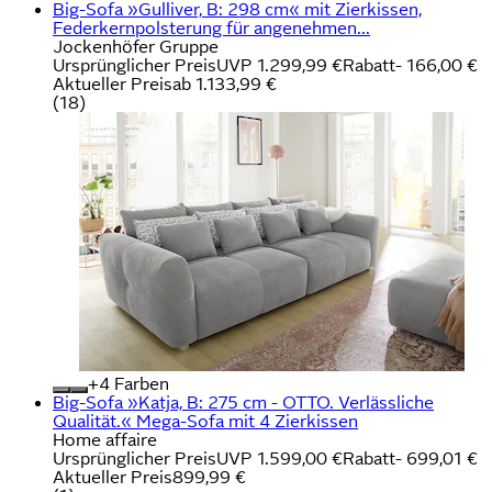
Big-Sofa »Gulliver, B: 298 cm« mit Zierkissen,
Federkernpolsterung für angenehmen...
Jockenhöfer Gruppe
Ursprünglicher Preis
UVP 1.299,99 €
Rabatt
- 166,00 €
Aktueller Preis
ab
1.133,99 €
(
18
)
+
Farben
Big-Sofa »Katja, B: 275 cm - OTTO. Verlässliche
Qualität.« Mega-Sofa mit 4 Zierkissen
Home affaire
Ursprünglicher Preis
UVP 1.599,00 €
Rabatt
- 699,01 €
Aktueller Preis
899,99 €