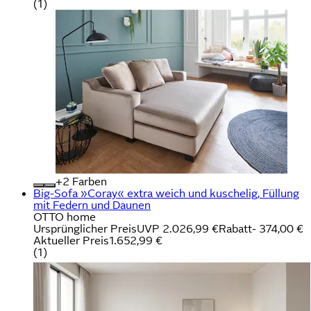
(
1
)
+
Farben
Big-Sofa »Coray« extra weich und kuschelig, Füllung
mit Federn und Daunen
OTTO home
Ursprünglicher Preis
UVP 2.026,99 €
Rabatt
- 374,00 €
Aktueller Preis
1.652,99 €
(
1
)