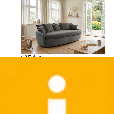
+
Farben
Big-Sofa »Casa XL, B: 190 cm« 4 Zierkissen, Mega-
Sofa, in Cord oder Chenille-Struktur,...
Home affaire
Ursprünglicher Preis
UVP 1.299,00 €
Rabatt
- 699,01 €
Aktueller Preis
599,99 €