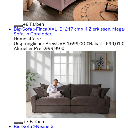
+
Farben
Big-Sofa »Finca XXL, B: 247 cm« 4 Zierkissen, Mega-
Sofa, in Cord oder...
Home affaire
Ursprünglicher Preis
UVP 1.699,00 €
Rabatt
- 699,01 €
Aktueller Preis
999,99 €
+
Farben
Big-Sofa »Neapel«