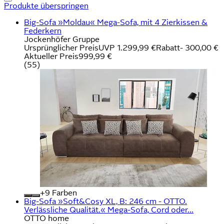
Produkte überspringen
Big-Sofa »Moldau« Mega-Sofa, mit 4 Zierkissen &
Federkern
Jockenhöfer Gruppe
Ursprünglicher Preis
UVP 1.299,99 €
Rabatt
- 300,00 €
Aktueller Preis
999,99 €
(
55
)
+
Farben
Big-Sofa »Soft&Cosy XL, B: 246 cm - OTTO.
Verlässliche Qualität.« Mega-Sofa, Cord oder...
OTTO home