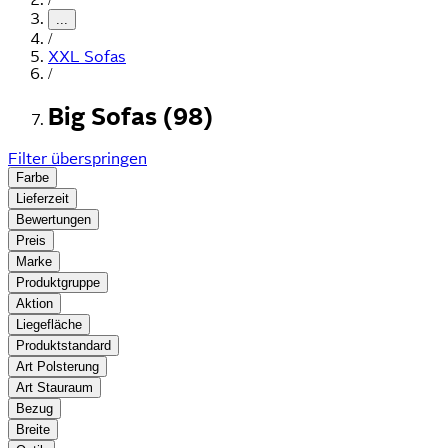
...
/
XXL Sofas
/
Big Sofas (98)
Filter überspringen
Farbe
Lieferzeit
Bewertungen
Preis
Marke
Produktgruppe
Aktion
Liegefläche
Produktstandard
Art Polsterung
Art Stauraum
Bezug
Breite