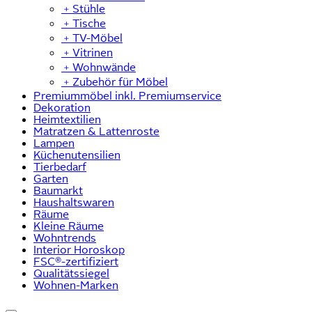
﹢
Stühle
﹢
Tische
﹢
TV-Möbel
﹢
Vitrinen
﹢
Wohnwände
﹢
Zubehör für Möbel
Premiummöbel inkl. Premiumservice
Dekoration
Heimtextilien
Matratzen & Lattenroste
Lampen
Küchenutensilien
Tierbedarf
Garten
Baumarkt
Haushaltswaren
Räume
Kleine Räume
Wohntrends
Interior Horoskop
FSC®-zertifiziert
Qualitätssiegel
Wohnen-Marken