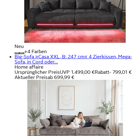
Neu
+
Farben
Big-Sofa »Casa XXL, B: 247 cm« 4 Zierkissen, Mega-
Sofa, in Cord oder...
Home affaire
Ursprünglicher Preis
UVP 1.499,00 €
Rabatt
- 799,01 €
Aktueller Preis
ab
699,99 €