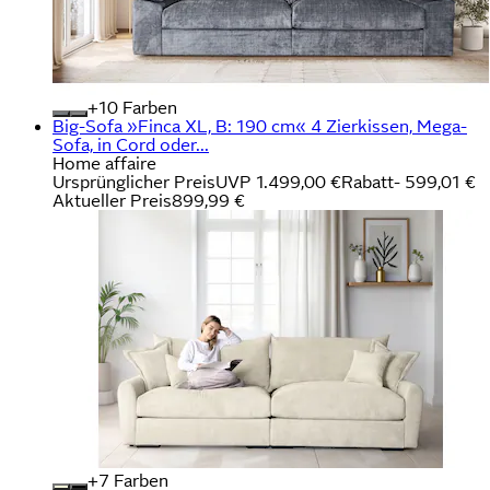
+
Farben
Big-Sofa »Finca XL, B: 190 cm« 4 Zierkissen, Mega-
Sofa, in Cord oder...
Home affaire
Ursprünglicher Preis
UVP 1.499,00 €
Rabatt
- 599,01 €
Aktueller Preis
899,99 €
+
Farben