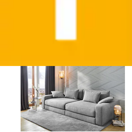
+
Farben
Big-Sofa »Milano XXL, B: 290 cm« mit Zierkissen,
Relaxfläche 120x240 cm, Federkern
Jockenhöfer Gruppe
Ursprünglicher Preis
UVP 1.849,99 €
Rabatt
- 586,00 €
Aktueller Preis
1.263,99 €