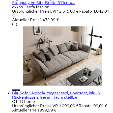
Steppung im Sitz, Breite 311cm«...
exxpo - sofa fashion
Ursprünglicher Preis
UVP 2.515,00 €
Rabatt
- 1.042,01
€
Aktueller Preis
1.472,99 €
(
1
)
Big-Sofa »Nobel« Megasessel, Loveseat, inkl. 5
Rückenkissen, frei im Raum stellbar
OTTO home
Ursprünglicher Preis
UVP 1.099,00 €
Rabatt
- 99,01 €
Aktueller Preis
999,99 €