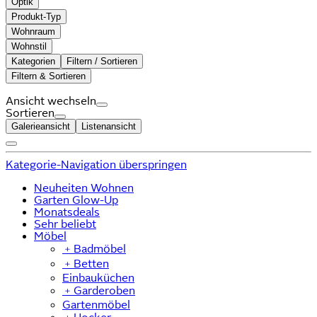
Optik
Produkt-Typ
Wohnraum
Wohnstil
Kategorien
Filtern / Sortieren
Filtern & Sortieren
Ansicht wechseln
Sortieren
Galerieansicht
Listenansicht
Kategorie-Navigation überspringen
Neuheiten Wohnen
Garten Glow-Up
Monatsdeals
Sehr beliebt
Möbel
﹢
Badmöbel
﹢
Betten
Einbauküchen
﹢
Garderoben
Gartenmöbel