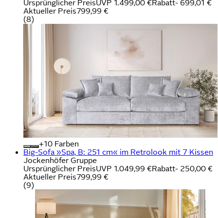
Ursprünglicher Preis
UVP 1.499,00 €
Rabatt
- 699,01 €
Aktueller Preis
799,99 €
(
8
)
+
Farben
Big-Sofa »Spa, B: 251 cm« im Retrolook mit 7 Kissen
Jockenhöfer Gruppe
Ursprünglicher Preis
UVP 1.049,99 €
Rabatt
- 250,00 €
Aktueller Preis
799,99 €
(
9
)