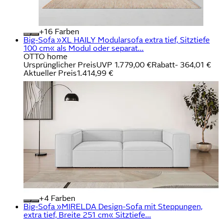
+
Farben
Big-Sofa »XL HAILY Modularsofa extra tief, Sitztiefe
100 cm« als Modul oder separat...
OTTO home
Ursprünglicher Preis
UVP 1.779,00 €
Rabatt
- 364,01 €
Aktueller Preis
1.414,99 €
+
Farben
Big-Sofa »MIRELDA Design-Sofa mit Steppungen,
extra tief, Breite 251 cm« Sitztiefe...