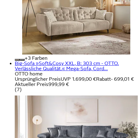
+
Farben
Big-Sofa »Soft&Cosy XXL, B: 303 cm - OTTO.
Verlässliche Qualität.« Mega-Sofa, Cord...
OTTO home
Ursprünglicher Preis
UVP 1.699,00 €
Rabatt
- 699,01 €
Aktueller Preis
999,99 €
(
7
)