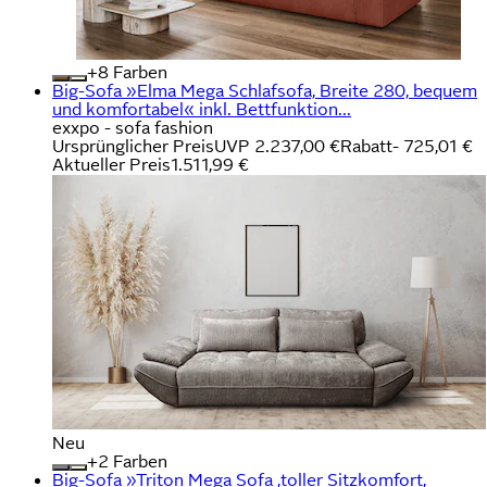
+
Farben
Big-Sofa »Elma Mega Schlafsofa, Breite 280, bequem
und komfortabel« inkl. Bettfunktion...
exxpo - sofa fashion
Ursprünglicher Preis
UVP 2.237,00 €
Rabatt
- 725,01 €
Aktueller Preis
1.511,99 €
Neu
+
Farben
Big-Sofa »Triton Mega Sofa ,toller Sitzkomfort,