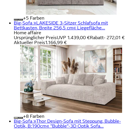
+
Farben
Big-Sofa »LAKESIDE 3-Sitzer Schlafsofa mit
Bettkasten, Breite 256,5 cm« Liegefläche...
Home affaire
Ursprünglicher Preis
UVP 1.439,00 €
Rabatt
- 272,01 €
Aktueller Preis
1.166,99 €
+
Farben
Big-Sofa »Thor Design-Sofa mit Steppung, Bubble-
Optik, B:190cm« "Bubble"-3D Optik Sofa...