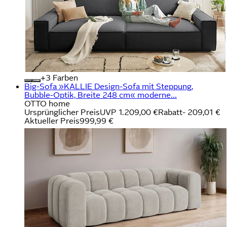
+
Farben
Big-Sofa »KALLIE Design-Sofa mit Steppung,
Bubble-Optik, Breite 248 cm« moderne...
OTTO home
Ursprünglicher Preis
UVP 1.209,00 €
Rabatt
- 209,01 €
Aktueller Preis
999,99 €