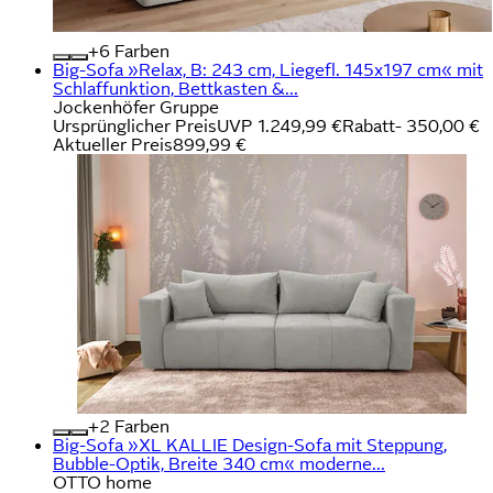
+
Farben
Big-Sofa »Relax, B: 243 cm, Liegefl. 145x197 cm« mit
Schlaffunktion, Bettkasten &...
Jockenhöfer Gruppe
Ursprünglicher Preis
UVP 1.249,99 €
Rabatt
- 350,00 €
Aktueller Preis
899,99 €
+
Farben
Big-Sofa »XL KALLIE Design-Sofa mit Steppung,
Bubble-Optik, Breite 340 cm« moderne...
OTTO home