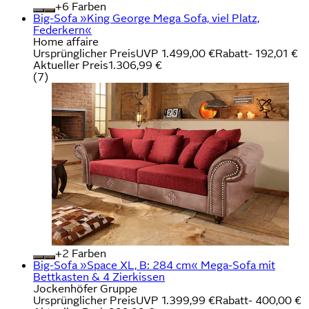
+
Farben
Big-Sofa »King George Mega Sofa, viel Platz,
Federkern«
Home affaire
Ursprünglicher Preis
UVP 1.499,00 €
Rabatt
- 192,01 €
Aktueller Preis
1.306,99 €
(
7
)
+
Farben
Big-Sofa »Space XL, B: 284 cm« Mega-Sofa mit
Bettkasten & 4 Zierkissen
Jockenhöfer Gruppe
Ursprünglicher Preis
UVP 1.399,99 €
Rabatt
- 400,00 €