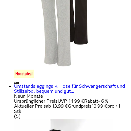
Umstandsleggings », Hose für Schwangerschaft und
Stillzeit« , bequem und gut...
Neun Monate
Ursprünglicher Preis
UVP 14,99 €
Rabatt
- 6 %
Aktueller Preis
ab
13,99 €
Grundpreis
13,99 €
pro
/
1
Stk
(
5
)