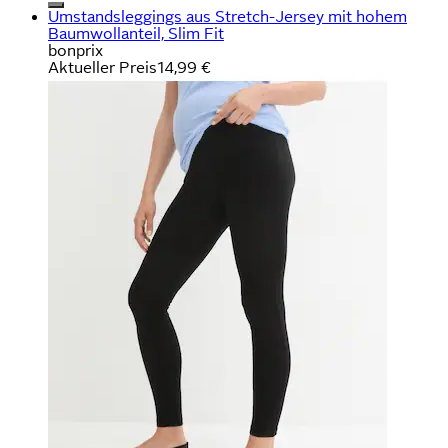
Umstandsleggings aus Stretch-Jersey mit hohem
Baumwollanteil, Slim Fit
bonprix
Aktueller Preis
14,99 €