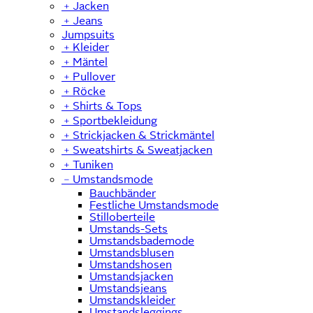
﹢
Jacken
﹢
Jeans
Jumpsuits
﹢
Kleider
﹢
Mäntel
﹢
Pullover
﹢
Röcke
﹢
Shirts & Tops
﹢
Sportbekleidung
﹢
Strickjacken & Strickmäntel
﹢
Sweatshirts & Sweatjacken
﹢
Tuniken
﹣
Umstandsmode
Bauchbänder
Festliche Umstandsmode
Stilloberteile
Umstands-Sets
Umstandsbademode
Umstandsblusen
Umstandshosen
Umstandsjacken
Umstandsjeans
Umstandskleider
Umstandsleggings