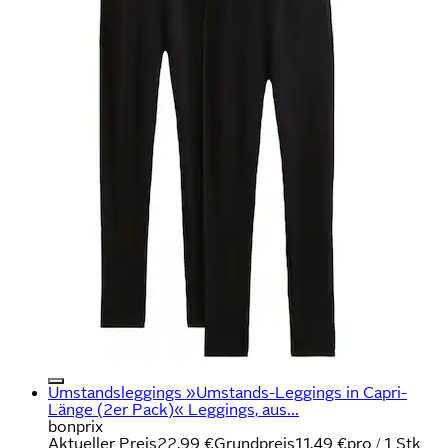
Umstandsleggings »Umstands-Leggings in Capri-
Länge (2er Pack)« Leggings, aus...
bonprix
Aktueller Preis
22,99 €
Grundpreis
11,49 €
pro
/
1 Stk