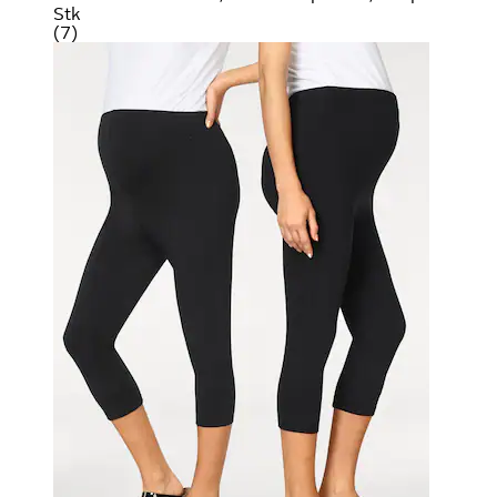
Stk
(
7
)