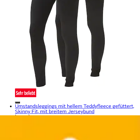
Umstandsleggings mit hellem Teddyfleece gefüttert,
Skinny Fit, mit breitem Jerseybund
bonprix
Aktueller Preis
34,99 €