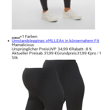
+
Farben
Umstandsleggings »MLLEA« in körpernahem Fit
Mamalicious
Ursprünglicher Preis
UVP 34,99 €
Rabatt
- 8 %
Aktueller Preis
ab
31,99 €
Grundpreis
31,99 €
pro
/
1
Stk