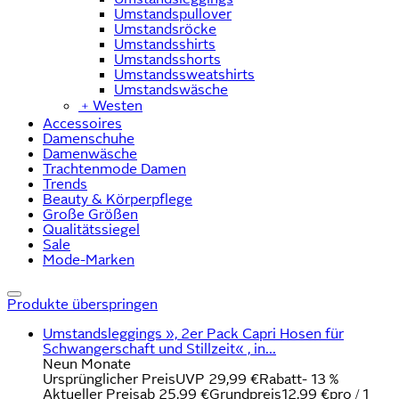
Umstandspullover
Umstandsröcke
Umstandsshirts
Umstandsshorts
Umstandssweatshirts
Umstandswäsche
﹢
Westen
Accessoires
Damenschuhe
Damenwäsche
Trachtenmode Damen
Trends
Beauty & Körperpflege
Große Größen
Qualitätssiegel
Sale
Mode-Marken
Produkte überspringen
Umstandsleggings », 2er Pack Capri Hosen für
Schwangerschaft und Stillzeit« , in...
Neun Monate
Ursprünglicher Preis
UVP 29,99 €
Rabatt
- 13 %
Aktueller Preis
ab
25,99 €
Grundpreis
12,99 €
pro
/
1