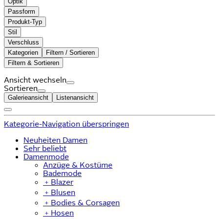
Optik
Passform
Produkt-Typ
Stil
Verschluss
Kategorien
Filtern / Sortieren
Filtern & Sortieren
Ansicht wechseln
Sortieren
Galerieansicht
Listenansicht
Kategorie-Navigation überspringen
Neuheiten Damen
Sehr beliebt
Damenmode
Anzüge & Kostüme
Bademode
﹢
Blazer
﹢
Blusen
﹢
Bodies & Corsagen
﹢
Hosen