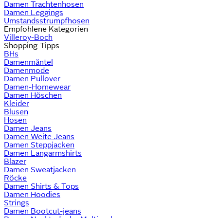
Damen Trachtenhosen
Damen Leggings
Umstandsstrumpfhosen
Empfohlene Kategorien
Villeroy-Boch
Shopping-Tipps
BHs
Damenmäntel
Damenmode
Damen Pullover
Damen-Homewear
Damen Höschen
Kleider
Blusen
Hosen
Damen Jeans
Damen Weite Jeans
Damen Steppjacken
Damen Langarmshirts
Blazer
Damen Sweatjacken
Röcke
Damen Shirts & Tops
Damen Hoodies
Strings
Damen Bootcut-jeans