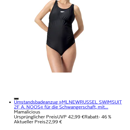
Umstandsbadeanzug »MLNEWRUSSEL SWIMSUIT
2F A. NOOS« für die Schwangerschaft, mit...
Mamalicious
Ursprünglicher Preis
UVP 42,99 €
Rabatt
- 46 %
Aktueller Preis
22,99 €