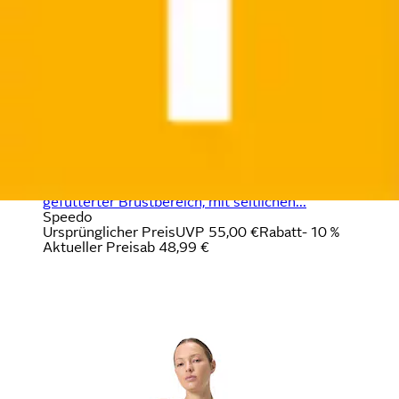
Neu
Umstandsbadeanzug »für Schwangerschaft«
gefütterter Brustbereich, mit seitlichen...
Speedo
Ursprünglicher Preis
UVP 55,00 €
Rabatt
- 10 %
Aktueller Preis
ab
48,99 €