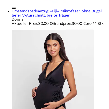
Umstandsbadeanzug »Fiji« Mikrofaser, ohne Bügel,
tiefer V-Ausschnitt, breite Träger
Dorina
Aktueller Preis
30,00 €
Grundpreis
30,00 €
pro
/
1 Stk