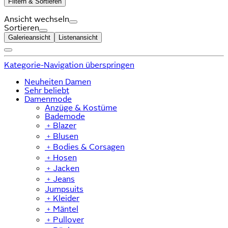
Filtern & Sortieren
Ansicht wechseln
Sortieren
Galerieansicht
Listenansicht
Kategorie-Navigation überspringen
Neuheiten Damen
Sehr beliebt
Damenmode
Anzüge & Kostüme
Bademode
﹢
Blazer
﹢
Blusen
﹢
Bodies & Corsagen
﹢
Hosen
﹢
Jacken
﹢
Jeans
Jumpsuits
﹢
Kleider
﹢
Mäntel
﹢
Pullover