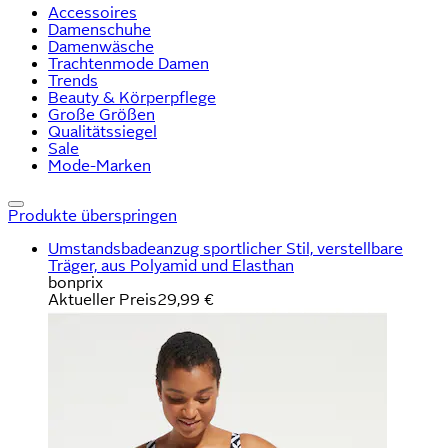
Accessoires
Damenschuhe
Damenwäsche
Trachtenmode Damen
Trends
Beauty & Körperpflege
Große Größen
Qualitätssiegel
Sale
Mode-Marken
Produkte überspringen
Umstandsbadeanzug sportlicher Stil, verstellbare
Träger, aus Polyamid und Elasthan
bonprix
Aktueller Preis
29,99 €