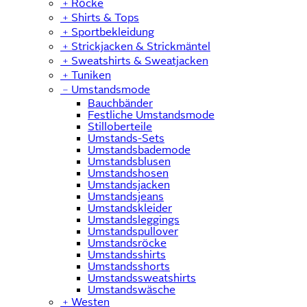
﹢
Röcke
﹢
Shirts & Tops
﹢
Sportbekleidung
﹢
Strickjacken & Strickmäntel
﹢
Sweatshirts & Sweatjacken
﹢
Tuniken
﹣
Umstandsmode
Bauchbänder
Festliche Umstandsmode
Stilloberteile
Umstands-Sets
Umstandsbademode
Umstandsblusen
Umstandshosen
Umstandsjacken
Umstandsjeans
Umstandskleider
Umstandsleggings
Umstandspullover
Umstandsröcke
Umstandsshirts
Umstandsshorts
Umstandssweatshirts
Umstandswäsche
﹢
Westen