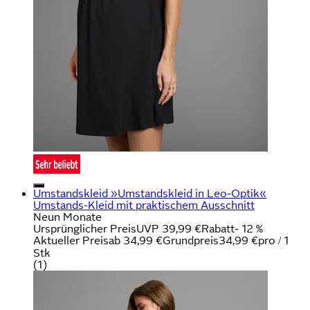
Umstandskleid »Umstandskleid in Leo-Optik«
Umstands-Kleid mit praktischem Ausschnitt
Neun Monate
Ursprünglicher Preis
UVP 39,99 €
Rabatt
- 12 %
Aktueller Preis
ab
34,99 €
Grundpreis
34,99 €
pro
/
1
Stk
(
1
)