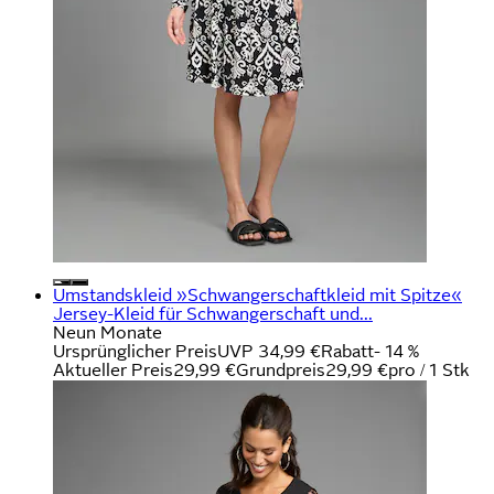
Umstandskleid »Schwangerschaftkleid mit Spitze«
Jersey-Kleid für Schwangerschaft und...
Neun Monate
Ursprünglicher Preis
UVP 34,99 €
Rabatt
- 14 %
Aktueller Preis
29,99 €
Grundpreis
29,99 €
pro
/
1 Stk