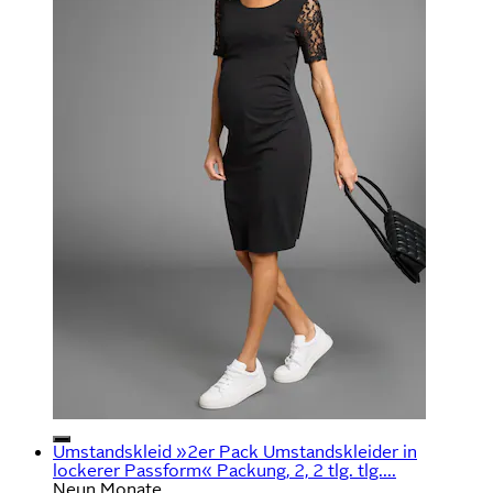
Umstandskleid »2er Pack Umstandskleider in
lockerer Passform« Packung, 2, 2 tlg. tlg....
Neun Monate