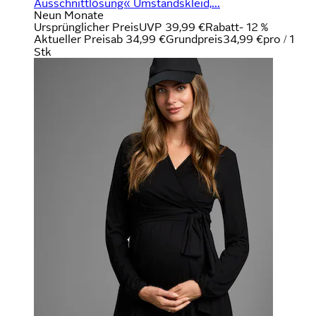
Ausschnittlösung« Umstandskleid,...
Neun Monate
Ursprünglicher Preis
UVP 39,99 €
Rabatt
- 12 %
Aktueller Preis
ab
34,99 €
Grundpreis
34,99 €
pro
/
1
Stk