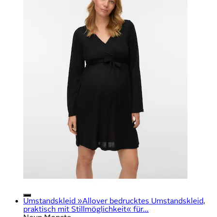
Umstandskleid »Allover bedrucktes Umstandskleid,
praktisch mit Stillmöglichkeit« für...