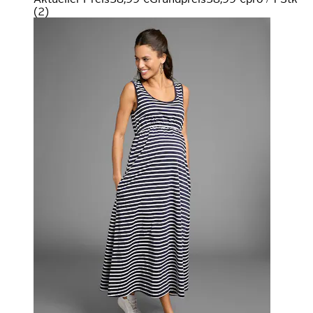
(
2
)