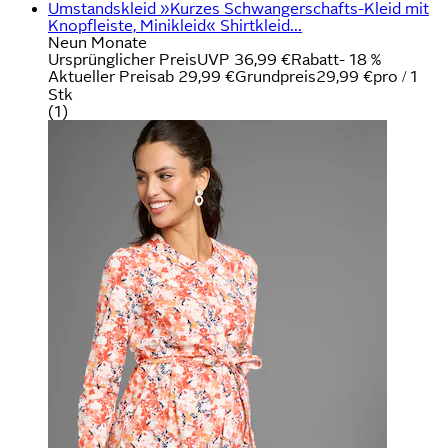
Umstandskleid »Kurzes Schwangerschafts-Kleid mit
Knopfleiste, Minikleid« Shirtkleid...
Neun Monate
Ursprünglicher Preis
UVP 36,99 €
Rabatt
- 18 %
Aktueller Preis
ab
29,99 €
Grundpreis
29,99 €
pro
/
1
Stk
(
1
)