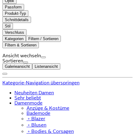
Optik
Passform
Produkt-Typ
Schnittdetails
Stil
Verschluss
Kategorien
Filtern / Sortieren
Filtern & Sortieren
Ansicht wechseln
Sortieren
Galerieansicht
Listenansicht
Kategorie-Navigation überspringen
Neuheiten Damen
Sehr beliebt
Damenmode
Anzüge & Kostüme
Bademode
﹢
Blazer
﹢
Blusen
﹢
Bodies & Corsagen