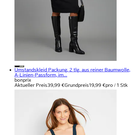
Umstandskleid Packung, 2 tlg. aus reiner Baumwolle,
A-Linien-Passform, im...
bonprix
Aktueller Preis
39,99 €
Grundpreis
19,99 €
pro
/
1 Stk