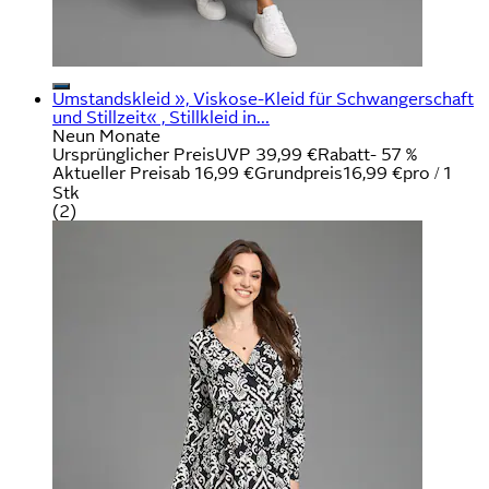
Umstandskleid », Viskose-Kleid für Schwangerschaft
und Stillzeit« , Stillkleid in...
Neun Monate
Ursprünglicher Preis
UVP 39,99 €
Rabatt
- 57 %
Aktueller Preis
ab
16,99 €
Grundpreis
16,99 €
pro
/
1
Stk
(
2
)