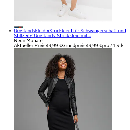
Umstandskleid »Strickkleid für Schwangerschaft und
Stillzeit« Umstands-Strickkleid mit...
Neun Monate
Aktueller Preis
49,99 €
Grundpreis
49,99 €
pro
/
1 Stk