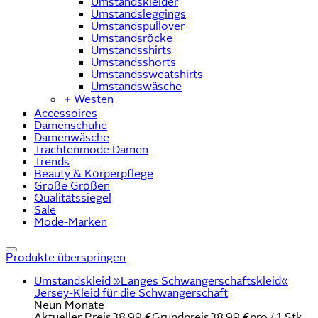
Umstandskleider
Umstandsleggings
Umstandspullover
Umstandsröcke
Umstandsshirts
Umstandsshorts
Umstandssweatshirts
Umstandswäsche
﹢
Westen
Accessoires
Damenschuhe
Damenwäsche
Trachtenmode Damen
Trends
Beauty & Körperpflege
Große Größen
Qualitätssiegel
Sale
Mode-Marken
Produkte überspringen
Umstandskleid »Langes Schwangerschaftskleid«
Jersey-Kleid für die Schwangerschaft
Neun Monate
Aktueller Preis
38,99 €
Grundpreis
38,99 €
pro
/
1 Stk