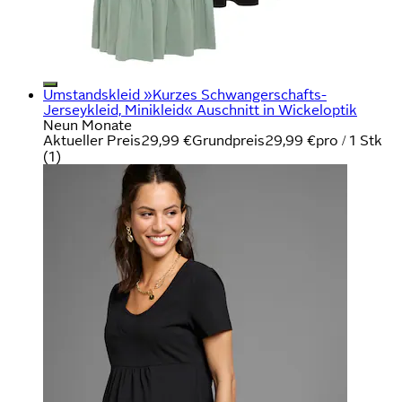
Umstandskleid »Kurzes Schwangerschafts-
Jerseykleid, Minikleid« Auschnitt in Wickeloptik
Neun Monate
Aktueller Preis
29,99 €
Grundpreis
29,99 €
pro
/
1 Stk
(
1
)