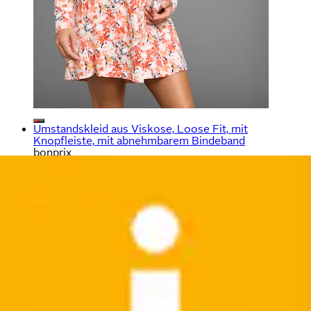
Umstandskleid aus Viskose, Loose Fit, mit
Knopfleiste, mit abnehmbarem Bindeband
bonprix
Aktueller Preis
29,99 €