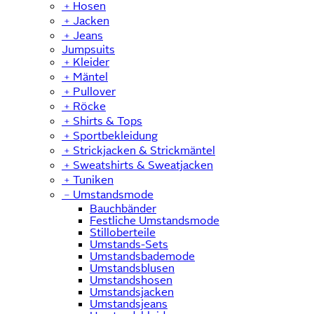
﹢
Hosen
﹢
Jacken
﹢
Jeans
Jumpsuits
﹢
Kleider
﹢
Mäntel
﹢
Pullover
﹢
Röcke
﹢
Shirts & Tops
﹢
Sportbekleidung
﹢
Strickjacken & Strickmäntel
﹢
Sweatshirts & Sweatjacken
﹢
Tuniken
﹣
Umstandsmode
Bauchbänder
Festliche Umstandsmode
Stilloberteile
Umstands-Sets
Umstandsbademode
Umstandsblusen
Umstandshosen
Umstandsjacken
Umstandsjeans