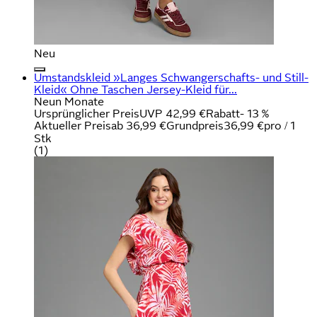
Neu
Umstandskleid »Langes Schwangerschafts- und Still-
Kleid« Ohne Taschen Jersey-Kleid für...
Neun Monate
Ursprünglicher Preis
UVP 42,99 €
Rabatt
- 13 %
Aktueller Preis
ab
36,99 €
Grundpreis
36,99 €
pro
/
1
Stk
(
1
)