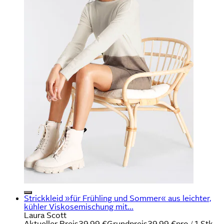
Strickkleid »für Frühling und Sommer« aus leichter,
kühler Viskosemischung mit...
Laura Scott
Aktueller Preis
39,99 €
Grundpreis
39,99 €
pro
/
1 Stk