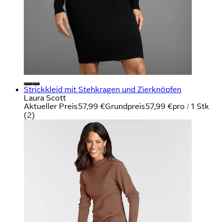
Strickkleid mit Stehkragen und Zierknöpfen
Laura Scott
Aktueller Preis
57,99 €
Grundpreis
57,99 €
pro
/
1 Stk
(
2
)