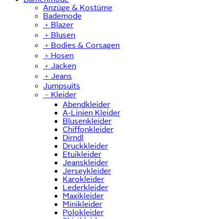
Anzüge & Kostüme
Bademode
﹢
Blazer
﹢
Blusen
﹢
Bodies & Corsagen
﹢
Hosen
﹢
Jacken
﹢
Jeans
Jumpsuits
﹣
Kleider
Abendkleider
A-Linien Kleider
Blusenkleider
Chiffonkleider
Dirndl
Druckkleider
Etuikleider
Jeanskleider
Jerseykleider
Karokleider
Lederkleider
Maxikleider
Minikleider
Polokleider