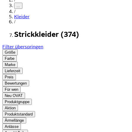
...
/
Kleider
/
Strickkleider (374)
Filter überspringen
Größe
Farbe
Marke
Lieferzeit
Preis
Bewertungen
Für wen
Neu OVAT
Produktgruppe
Aktion
Produktstandard
Ärmellänge
Anlässe