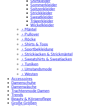
Shirtkleider
Sommerkleider
Spitzenkleider
Strickkleider
Sweatkleider
Trägerkleider
Wickelkleider
﹢
Mäntel
﹢
Pullover
﹢
Röcke
﹢
Shirts & Tops
﹢
Sportbekleidung
﹢
Strickjacken & Strickmäntel
﹢
Sweatshirts & Sweatjacken
﹢
Tuniken
﹢
Umstandsmode
﹢
Westen
Accessoires
Damenschuhe
Damenwäsche
Trachtenmode Damen
Trends
Beauty & Körperpflege
Große Größen