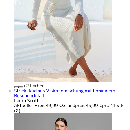
+
Farben
Strickkleid aus Viskosemischung mit femininem
Rüschendetail
Laura Scott
Aktueller Preis
49,99 €
Grundpreis
49,99 €
pro
/
1 Stk
(
2
)