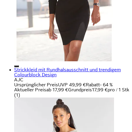
Strickkleid mit Rundhalsausschnitt und trendigem
Colourblock Design
AJC
Ursprünglicher Preis
UVP 49,99 €
Rabatt
- 64 %
Aktueller Preis
ab
17,99 €
Grundpreis
17,99 €
pro
/
1 Stk
(
1
)