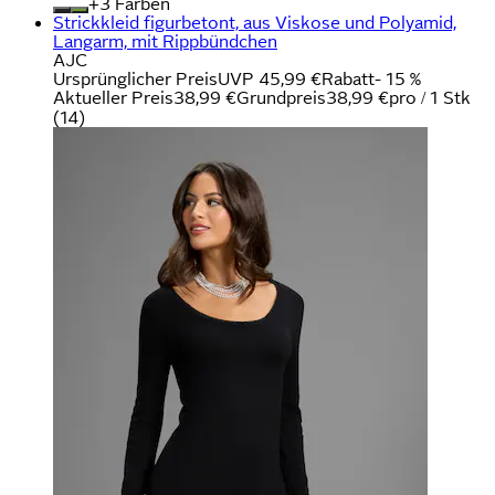
+
Farben
Strickkleid figurbetont, aus Viskose und Polyamid,
Langarm, mit Rippbündchen
AJC
Ursprünglicher Preis
UVP 45,99 €
Rabatt
- 15 %
Aktueller Preis
38,99 €
Grundpreis
38,99 €
pro
/
1 Stk
(
14
)