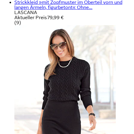
Strickkleid »mit Zopfmuster im Oberteil vorn und
langen Ärmeln, figurbetont« Ohne...
LASCANA
Aktueller Preis
79,99 €
(
9
)