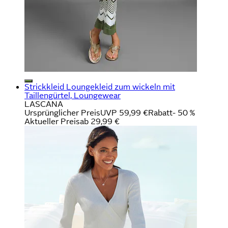
Strickkleid Loungekleid zum wickeln mit
Taillengürtel, Loungewear
LASCANA
Ursprünglicher Preis
UVP 59,99 €
Rabatt
- 50 %
Aktueller Preis
ab
29,99 €