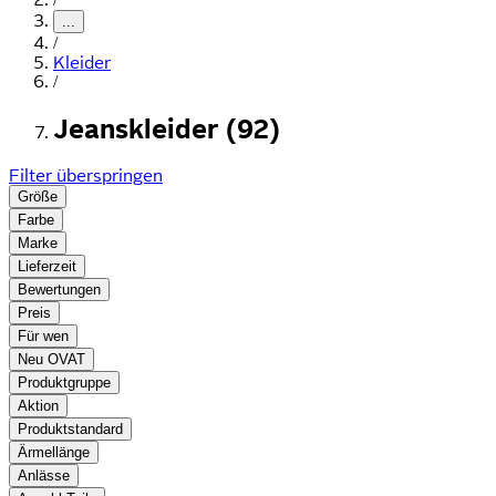
...
/
Kleider
/
Jeanskleider (92)
Filter überspringen
Größe
Farbe
Marke
Lieferzeit
Bewertungen
Preis
Für wen
Neu OVAT
Produktgruppe
Aktion
Produktstandard
Ärmellänge
Anlässe