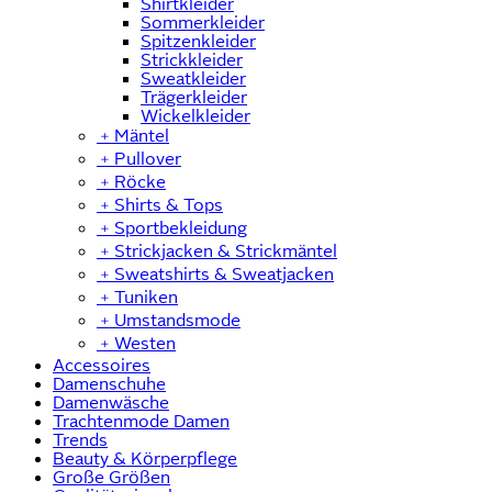
Shirtkleider
Sommerkleider
Spitzenkleider
Strickkleider
Sweatkleider
Trägerkleider
Wickelkleider
﹢
Mäntel
﹢
Pullover
﹢
Röcke
﹢
Shirts & Tops
﹢
Sportbekleidung
﹢
Strickjacken & Strickmäntel
﹢
Sweatshirts & Sweatjacken
﹢
Tuniken
﹢
Umstandsmode
﹢
Westen
Accessoires
Damenschuhe
Damenwäsche
Trachtenmode Damen
Trends
Beauty & Körperpflege
Große Größen