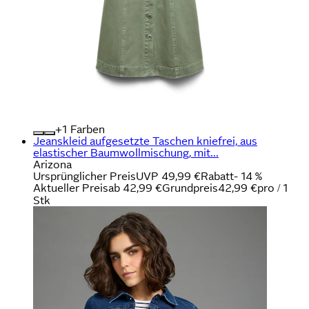
+
Farben
Jeanskleid aufgesetzte Taschen kniefrei, aus
elastischer Baumwollmischung, mit...
Arizona
Ursprünglicher Preis
UVP 49,99 €
Rabatt
- 14 %
Aktueller Preis
ab
42,99 €
Grundpreis
42,99 €
pro
/
1
Stk