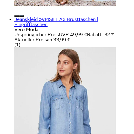
Jeanskleid »VMSILLA« Brusttaschen |
Eingrifftaschen
Vero Moda
Ursprünglicher Preis
UVP 49,99 €
Rabatt
- 32 %
Aktueller Preis
ab
33,99 €
(
1
)