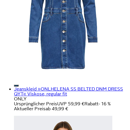
Jeanskleid »ONLHELENA SS BELTED DNM DRESS
QYT« Viskose, regular fit
ONLY
Ursprünglicher Preis
UVP 59,99 €
Rabatt
- 16 %
Aktueller Preis
ab
49,99 €