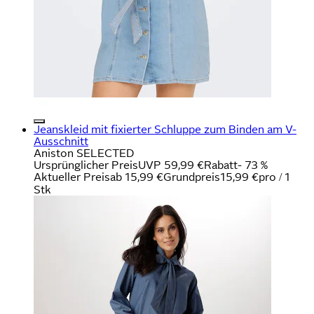
Jeanskleid mit fixierter Schluppe zum Binden am V-
Ausschnitt
Aniston SELECTED
Ursprünglicher Preis
UVP 59,99 €
Rabatt
- 73 %
Aktueller Preis
ab
15,99 €
Grundpreis
15,99 €
pro
/
1
Stk