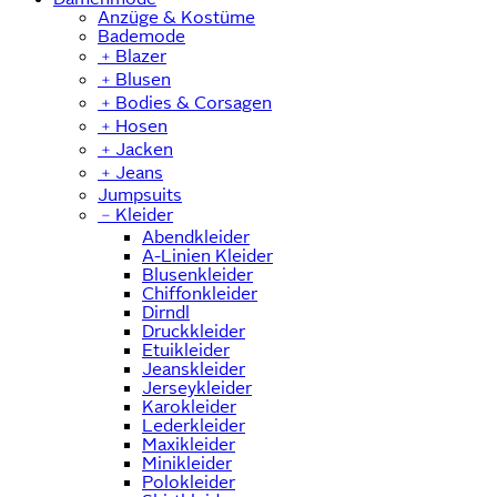
Anzüge & Kostüme
Bademode
﹢
Blazer
﹢
Blusen
﹢
Bodies & Corsagen
﹢
Hosen
﹢
Jacken
﹢
Jeans
Jumpsuits
﹣
Kleider
Abendkleider
A-Linien Kleider
Blusenkleider
Chiffonkleider
Dirndl
Druckkleider
Etuikleider
Jeanskleider
Jerseykleider
Karokleider
Lederkleider
Maxikleider
Minikleider
Polokleider