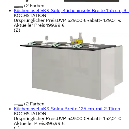
+
Farben
Kücheninsel »KS-Sole, Kücheninsel« Breite 155 cm, 3 
KOCHSTATION
Ursprünglicher Preis
UVP 629,00 €
Rabatt
- 129,01 €
Aktueller Preis
499,99 €
(
2
)
+
Farben
Kücheninsel »KS-Sole« Breite 125 cm, mit 2 Türen
KOCHSTATION
Ursprünglicher Preis
UVP 549,00 €
Rabatt
- 152,01 €
Aktueller Preis
396,99 €
(
1
)