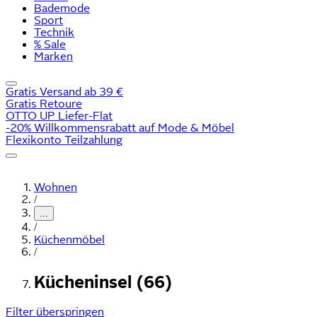
Bademode
Sport
Technik
% Sale
Marken
Gratis Versand ab 39 €
Gratis Retoure
OTTO UP Liefer-Flat
-20% Willkommensrabatt auf Mode & Möbel
Flexikonto Teilzahlung
Wohnen
/
...
/
Küchenmöbel
/
Kücheninsel (66)
Filter überspringen