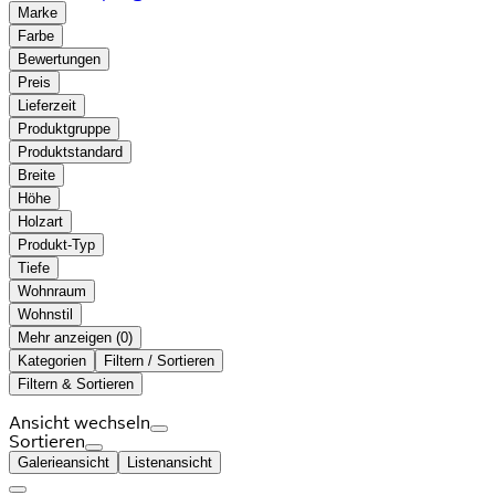
Marke
Farbe
Bewertungen
Preis
Lieferzeit
Produktgruppe
Produktstandard
Breite
Höhe
Holzart
Produkt-Typ
Tiefe
Wohnraum
Wohnstil
Mehr anzeigen (
)
Kategorien
Filtern / Sortieren
Filtern & Sortieren
Ansicht wechseln
Sortieren
Galerieansicht
Listenansicht