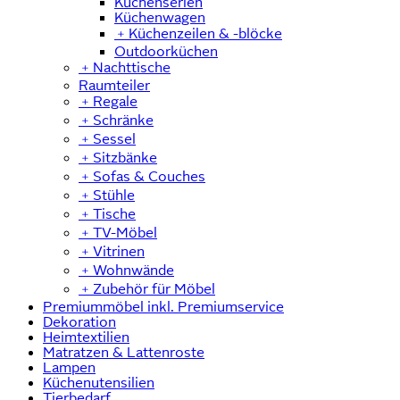
Küchenserien
Küchenwagen
﹢
Küchenzeilen & -blöcke
Outdoorküchen
﹢
Nachttische
Raumteiler
﹢
Regale
﹢
Schränke
﹢
Sessel
﹢
Sitzbänke
﹢
Sofas & Couches
﹢
Stühle
﹢
Tische
﹢
TV-Möbel
﹢
Vitrinen
﹢
Wohnwände
﹢
Zubehör für Möbel
Premiummöbel inkl. Premiumservice
Dekoration
Heimtextilien
Matratzen & Lattenroste
Lampen
Küchenutensilien
Tierbedarf