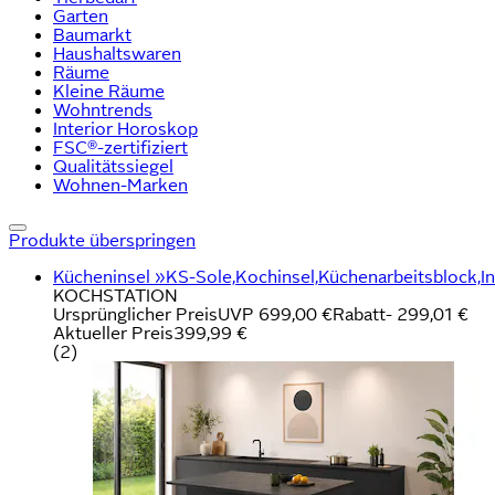
Garten
Baumarkt
Haushaltswaren
Räume
Kleine Räume
Wohntrends
Interior Horoskop
FSC®-zertifiziert
Qualitätssiegel
Wohnen-Marken
Produkte überspringen
Kücheninsel »KS-Sole,Kochinsel,Küchenarbeitsblock,Ins
KOCHSTATION
Ursprünglicher Preis
UVP 699,00 €
Rabatt
- 299,01 €
Aktueller Preis
399,99 €
(
2
)