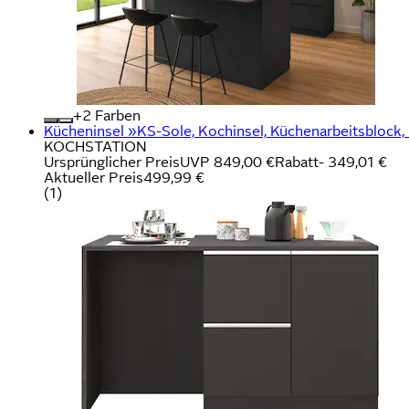
+
Farben
Kücheninsel »KS-Sole, Kochinsel, Küchenarbeitsblock, I
KOCHSTATION
Ursprünglicher Preis
UVP 849,00 €
Rabatt
- 349,01 €
Aktueller Preis
499,99 €
(
1
)