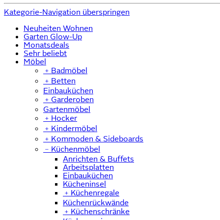
Kategorie-Navigation überspringen
Neuheiten Wohnen
Garten Glow-Up
Monatsdeals
Sehr beliebt
Möbel
﹢
Badmöbel
﹢
Betten
Einbauküchen
﹢
Garderoben
Gartenmöbel
﹢
Hocker
﹢
Kindermöbel
﹢
Kommoden & Sideboards
﹣
Küchenmöbel
Anrichten & Buffets
Arbeitsplatten
Einbauküchen
Kücheninsel
﹢
Küchenregale
Küchenrückwände
﹢
Küchenschränke