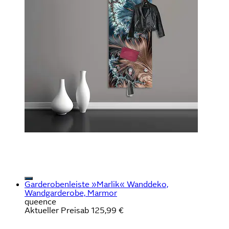
Garderobenleiste »Marlik« Wanddeko,
Wandgarderobe, Marmor
queence
Aktueller Preis
ab
125,99 €