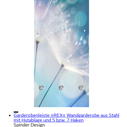
Garderobenleiste »REX« Wandgarderobe aus Stahl
mit Hutablage und 5 bzw. 7 Haken
Spinder Design