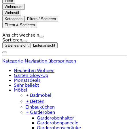
Tiefe
Wohnraum
Wohnstil
Kategorien
Filtern / Sortieren
Filtern & Sortieren
Ansicht wechseln
Sortieren
Galerieansicht
Listenansicht
Kategorie-Navigation überspringen
Neuheiten Wohnen
Garten Glow-Up
Monatsdeals
Sehr beliebt
Möbel
﹢
Badmöbel
﹢
Betten
Einbauküchen
﹣
Garderoben
Garderobenhalter
Garderobenpaneele
Garderobenschränke