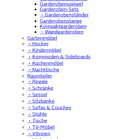
Garderobenspiegel
Garderoben-Sets
﹢
Garderobenständer
Garderobenstange
Kompaktgarderoben
﹢
Wandgarderoben
Gartenmöbel
﹢
Hocker
﹢
Kindermöbel
﹢
Kommoden & Sideboards
﹢
Küchenmöbel
﹢
Nachttische
Raumteiler
﹢
Regale
﹢
Schränke
﹢
Sessel
﹢
Sitzbänke
﹢
Sofas & Couches
﹢
Stühle
﹢
Tische
﹢
TV-Möbel
﹢
Vitrinen