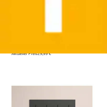
Garderobenleiste »Estepona« Wandpaneel mit 4
Kleiderhaken – (B/T/H) 80/2/20 cm
Home affaire
Ursprünglicher Preis
UVP 69,00 €
Rabatt
- 56 %
Aktueller Preis
29,99 €