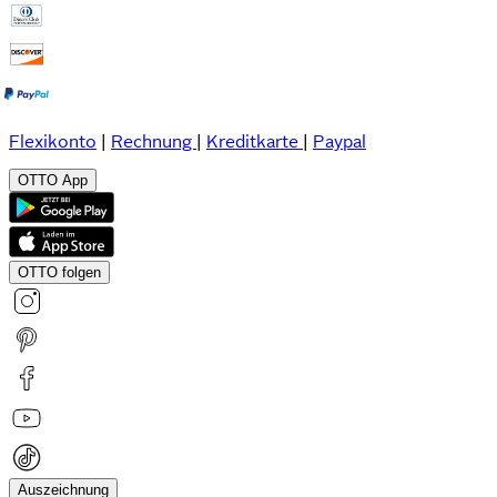
Flexikonto
|
Rechnung
|
Kreditkarte
|
Paypal
OTTO App
OTTO folgen
Auszeichnung