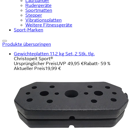
Laufbänder
Rudergeräte
Sportmatten
Stepper
Vibrationsplatten
Weitere Fitnessgeräte
Sport-Marken
Produkte überspringen
Gewichteplatten 11,2 kg Set, 2 Stk. tlg.
Christopeit Sport®
Ursprünglicher Preis
UVP 49,95 €
Rabatt
- 59 %
Aktueller Preis
19,99 €