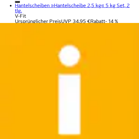
Hantelscheiben »Hantelscheibe 2,5 kg« 5 kg Set, 2
tlg.
V-Fit
Ursprünglicher Preis
UVP 34,95 €
Rabatt
- 14 %
Aktueller Preis
29,99 €
Neu
Hantelscheiben »Hantelscheibe 5 kg« 10 kg Set, 2 tlg.
V-Fit
Ursprünglicher Preis
UVP 49,95 €
Rabatt
- 29 %
Aktueller Preis
34,99 €