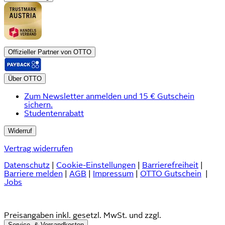
Offizieller Partner von OTTO
Über OTTO
Zum Newsletter anmelden und 15 € Gutschein
sichern.
Studentenrabatt
Widerruf
Vertrag widerrufen
Datenschutz
|
Cookie-Einstellungen
|
Barrierefreiheit
|
Barriere melden
|
AGB
|
Impressum
|
OTTO Gutschein
|
Jobs
Preisangaben inkl. gesetzl. MwSt. und zzgl.
Service- & Versandkosten