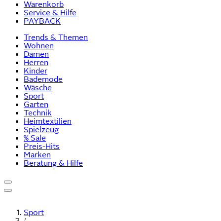
Warenkorb
Service & Hilfe
PAYBACK
Trends & Themen
Wohnen
Damen
Herren
Kinder
Bademode
Wäsche
Sport
Garten
Technik
Heimtextilien
Spielzeug
% Sale
Preis-Hits
Marken
Beratung & Hilfe
Sport
/