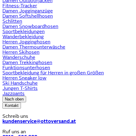
Damen Outdoorjacken
Fitness-Tracker
Damen Jogginganzüge
Damen Softshellhosen
Schlitten
Damen Snowboardhosen
Sportbekleidungen
Wanderbekleidung
Herren Jogginghosen
Damen Thermounterwäsche
Herren Skihosen
Wanderschuhe
Damen Trekkinghosen
Funktionsunterhosen
Sportbekleidung für Herren in großen Größen
Herren Sneaker low
Ski Handschuhe
Jungen T-Shirts
Jazzpants
Nach oben
Kontakt
Schreib uns
kundenservice@ottoversand.at
Ruf uns an