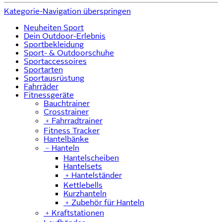
Kategorie-Navigation überspringen
Neuheiten Sport
Dein Outdoor-Erlebnis
Sportbekleidung
Sport- & Outdoorschuhe
Sportaccessoires
Sportarten
Sportausrüstung
Fahrräder
Fitnessgeräte
Bauchtrainer
Crosstrainer
﹢
Fahrradtrainer
Fitness Tracker
Hantelbänke
﹣
Hanteln
Hantelscheiben
Hantelsets
﹢
Hantelständer
Kettlebells
Kurzhanteln
﹢
Zubehör für Hanteln
﹢
Kraftstationen