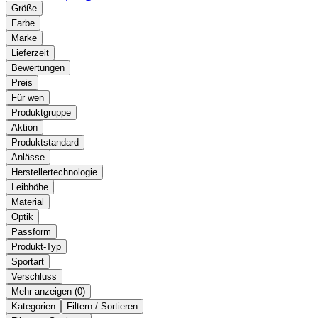
Größe
Farbe
Marke
Lieferzeit
Bewertungen
Preis
Für wen
Produktgruppe
Aktion
Produktstandard
Anlässe
Herstellertechnologie
Leibhöhe
Material
Optik
Passform
Produkt-Typ
Sportart
Verschluss
Mehr anzeigen (
)
Kategorien
Filtern / Sortieren