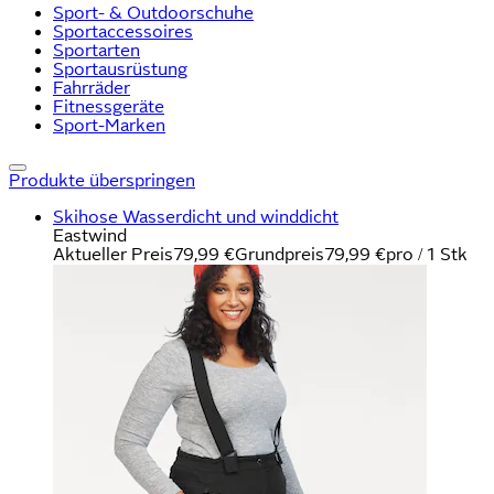
Sport- & Outdoorschuhe
Sportaccessoires
Sportarten
Sportausrüstung
Fahrräder
Fitnessgeräte
Sport-Marken
Produkte überspringen
Skihose Wasserdicht und winddicht
Eastwind
Aktueller Preis
79,99 €
Grundpreis
79,99 €
pro
/
1 Stk