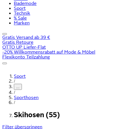
Bademode
Sport
Technik
% Sale
Marken
Gratis Versand ab 39 €
Gratis Retoure
OTTO UP Liefer-Flat
-20% Willkommensrabatt auf Mode & Möbel
Flexikonto Teilzahlung
Sport
/
...
/
Sporthosen
/
Skihosen (55)
Filter überspringen