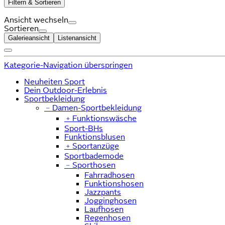
Filtern & Sortieren
Ansicht wechseln
Sortieren
Galerieansicht
Listenansicht
Kategorie-Navigation überspringen
Neuheiten Sport
Dein Outdoor-Erlebnis
Sportbekleidung
﹣
Damen-Sportbekleidung
﹢
Funktionswäsche
Sport-BHs
Funktionsblusen
﹢
Sportanzüge
Sportbademode
﹣
Sporthosen
Fahrradhosen
Funktionshosen
Jazzpants
Jogginghosen
Laufhosen
Regenhosen