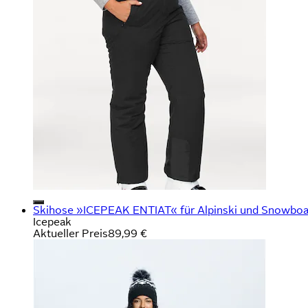
Skihose »ICEPEAK ENTIAT« für Alpinski und Snowboar
Icepeak
Aktueller Preis
89,99 €