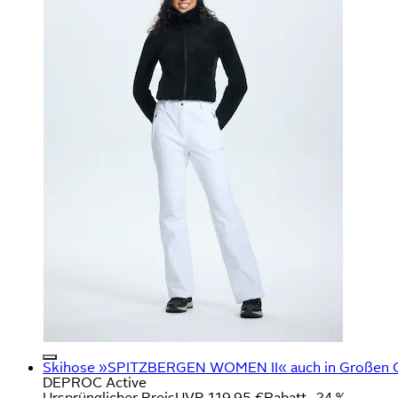
Skihose »SPITZBERGEN WOMEN II« auch in Großen Gr
DEPROC Active
Ursprünglicher Preis
UVP 119,95 €
Rabatt
- 24 %