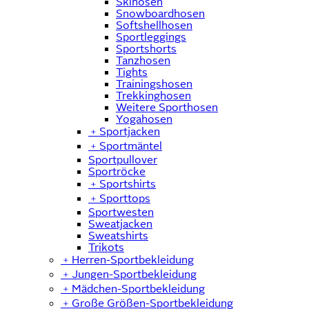
Skihosen
Snowboardhosen
Softshellhosen
Sportleggings
Sportshorts
Tanzhosen
Tights
Trainingshosen
Trekkinghosen
Weitere Sporthosen
Yogahosen
﹢
Sportjacken
﹢
Sportmäntel
Sportpullover
Sportröcke
﹢
Sportshirts
﹢
Sporttops
Sportwesten
Sweatjacken
Sweatshirts
Trikots
﹢
Herren-Sportbekleidung
﹢
Jungen-Sportbekleidung
﹢
Mädchen-Sportbekleidung
﹢
Große Größen-Sportbekleidung