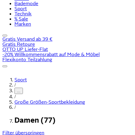
Bademode
Sport
Technik
% Sale
Marken
Gratis Versand ab 39 €
Gratis Retoure
OTTO UP Liefer-Flat
-20% Willkommensrabatt auf Mode & Möbel
Flexikonto Teilzahlung
Sport
/
...
/
Große Größen-Sportbekleidung
/
Damen (77)
Filter überspringen