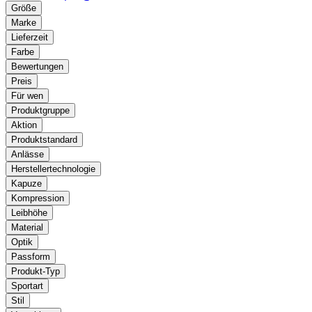
Größe
Marke
Lieferzeit
Farbe
Bewertungen
Preis
Für wen
Produktgruppe
Aktion
Produktstandard
Anlässe
Herstellertechnologie
Kapuze
Kompression
Leibhöhe
Material
Optik
Passform
Produkt-Typ
Sportart
Stil