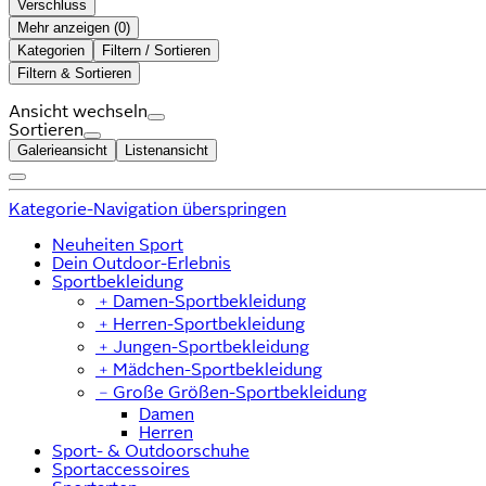
Verschluss
Mehr anzeigen (
)
Kategorien
Filtern / Sortieren
Filtern & Sortieren
Ansicht wechseln
Sortieren
Galerieansicht
Listenansicht
Kategorie-Navigation überspringen
Neuheiten Sport
Dein Outdoor-Erlebnis
Sportbekleidung
﹢
Damen-Sportbekleidung
﹢
Herren-Sportbekleidung
﹢
Jungen-Sportbekleidung
﹢
Mädchen-Sportbekleidung
﹣
Große Größen-Sportbekleidung
Damen
Herren
Sport- & Outdoorschuhe
Sportaccessoires