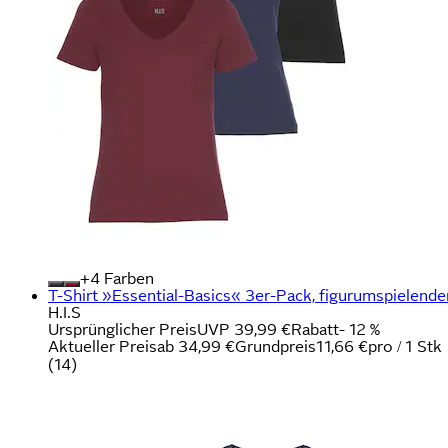
+
Farben
T-Shirt »Essential-Basics« 3er-Pack, figurumspielende
H.I.S
Ursprünglicher Preis
UVP 39,99 €
Rabatt
- 12 %
Aktueller Preis
ab
34,99 €
Grundpreis
11,66 €
pro
/
1 Stk
(
14
)