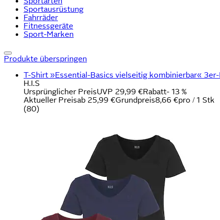
Sportarten
Sportausrüstung
Fahrräder
Fitnessgeräte
Sport-Marken
Produkte überspringen
T-Shirt »Essential-Basics vielseitig kombinierbar« 3er-P
H.I.S
Ursprünglicher Preis
UVP 29,99 €
Rabatt
- 13 %
Aktueller Preis
ab
25,99 €
Grundpreis
8,66 €
pro
/
1 Stk
(
80
)