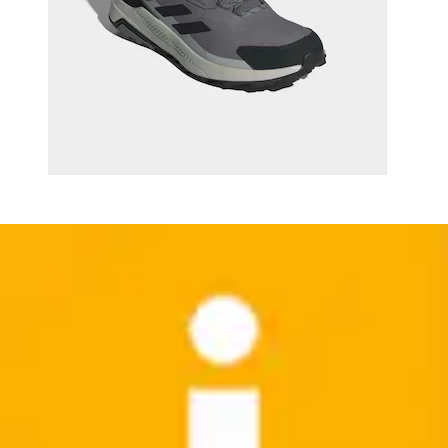
+
Farben
Wanderschuh »Kansas IV AQB M« wasserabweisend
McKINLEY
Ursprünglicher Preis
UVP 69,99 €
Rabatt
- 14 %
Aktueller Preis
ab
59,99 €
(
1
)