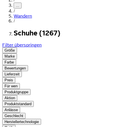
...
/
Wandern
/
Schuhe (1267)
Filter überspringen
Größe
Marke
Farbe
Bewertungen
Lieferzeit
Preis
Für wen
Produktgruppe
Aktion
Produktstandard
Anlässe
Geschlecht
Herstellertechnologie