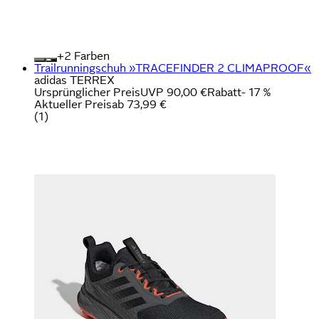
+
Farben
Trailrunningschuh »TRACEFINDER 2 CLIMAPROOF«
adidas TERREX
Ursprünglicher Preis
UVP 90,00 €
Rabatt
- 17 %
Aktueller Preis
ab
73,99 €
(
1
)