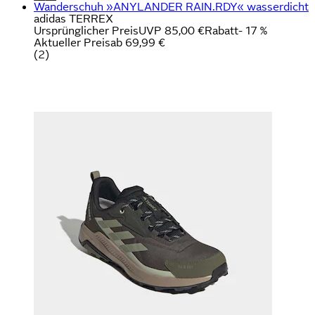
Wanderschuh »ANYLANDER RAIN.RDY« wasserdicht
adidas TERREX
Ursprünglicher Preis
UVP 85,00 €
Rabatt
- 17 %
Aktueller Preis
ab
69,99 €
(
2
)