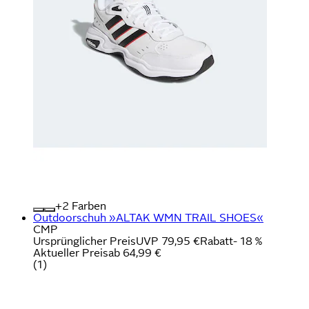
+
Farben
Outdoorschuh »ALTAK WMN TRAIL SHOES«
CMP
Ursprünglicher Preis
UVP 79,95 €
Rabatt
- 18 %
Aktueller Preis
ab
64,99 €
(
1
)