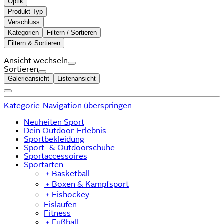
Optik
Produkt-Typ
Verschluss
Kategorien
Filtern / Sortieren
Filtern & Sortieren
Ansicht wechseln
Sortieren
Galerieansicht
Listenansicht
Kategorie-Navigation überspringen
Neuheiten Sport
Dein Outdoor-Erlebnis
Sportbekleidung
Sport- & Outdoorschuhe
Sportaccessoires
Sportarten
﹢
Basketball
﹢
Boxen & Kampfsport
﹢
Eishockey
Eislaufen
Fitness
﹢
Fußball