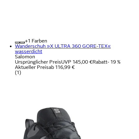
+
Farben
Wanderschuh »X ULTRA 360 GORE-TEX«
wasserdicht
Salomon
Ursprünglicher Preis
UVP 145,00 €
Rabatt
- 19 %
Aktueller Preis
ab
116,99 €
(
1
)