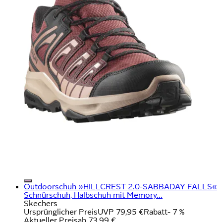
Outdoorschuh »HILLCREST 2.0-SABBADAY FALLS«
Schnürschuh, Halbschuh mit Memory...
Skechers
Ursprünglicher Preis
UVP 79,95 €
Rabatt
- 7 %
Aktueller Preis
ab
73,99 €