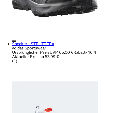
Sneaker »STRUTTER«
adidas Sportswear
Ursprünglicher Preis
UVP 65,00 €
Rabatt
- 16 %
Aktueller Preis
ab
53,99 €
(
1
)