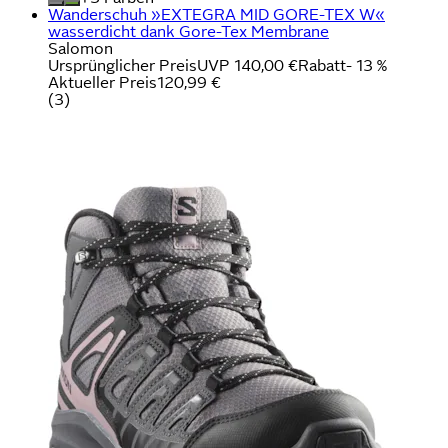
Wanderschuh »EXTEGRA MID GORE-TEX W«
wasserdicht dank Gore-Tex Membrane
Salomon
Ursprünglicher Preis
UVP 140,00 €
Rabatt
- 13 %
Aktueller Preis
120,99 €
(
3
)