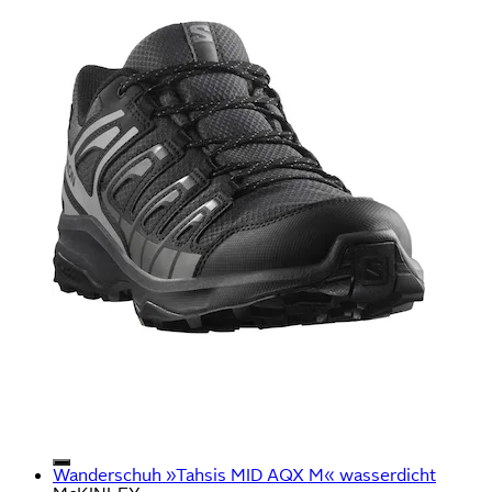
Wanderschuh »Tahsis MID AQX M« wasserdicht