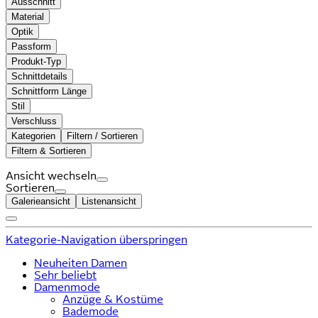
Ausschnitt
Material
Optik
Passform
Produkt-Typ
Schnittdetails
Schnittform Länge
Stil
Verschluss
Kategorien
Filtern / Sortieren
Filtern & Sortieren
Ansicht wechseln
Sortieren
Galerieansicht
Listenansicht
Kategorie-Navigation überspringen
Neuheiten Damen
Sehr beliebt
Damenmode
Anzüge & Kostüme
Bademode