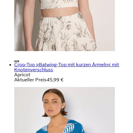
Crop-Top »Batwing-Top mit kurzen Ärmeln« mit
Knotenverschluss
Apricot
Aktueller Preis
45,99 €