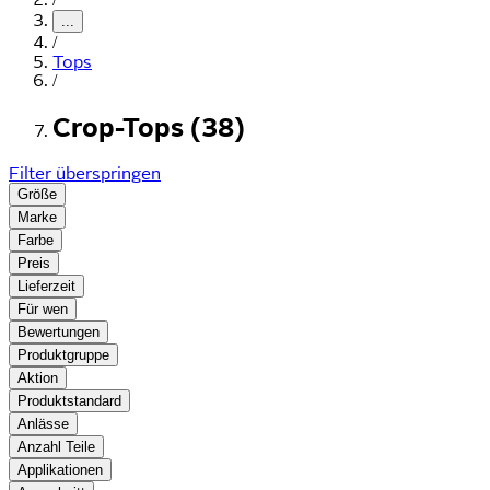
...
/
Tops
/
Crop-Tops (38)
Filter überspringen
Größe
Marke
Farbe
Preis
Lieferzeit
Für wen
Bewertungen
Produktgruppe
Aktion
Produktstandard
Anlässe
Anzahl Teile
Applikationen