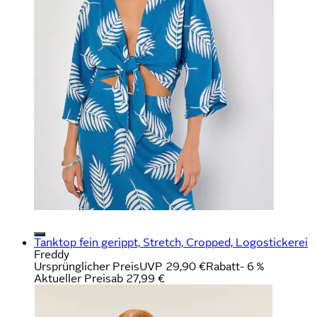
Tanktop fein gerippt, Stretch, Cropped, Logostickerei
Freddy
Ursprünglicher Preis
UVP 29,90 €
Rabatt
- 6 %
Aktueller Preis
ab
27,99 €