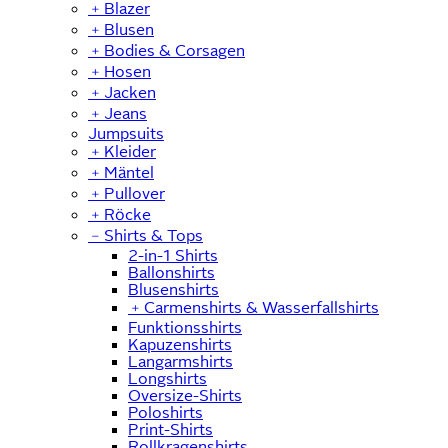
﹢
Blazer
﹢
Blusen
﹢
Bodies & Corsagen
﹢
Hosen
﹢
Jacken
﹢
Jeans
Jumpsuits
﹢
Kleider
﹢
Mäntel
﹢
Pullover
﹢
Röcke
﹣
Shirts & Tops
2-in-1 Shirts
Ballonshirts
Blusenshirts
﹢
Carmenshirts & Wasserfallshirts
Funktionsshirts
Kapuzenshirts
Langarmshirts
Longshirts
Oversize-Shirts
Poloshirts
Print-Shirts
Rollkragenshirts