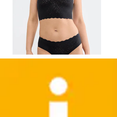
Crop-Top mit Cut-Out Trägern im Rücken
LASCANA ACTIVE
Aktueller Preis
ab
25,99 €