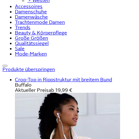
﹢
Westen
Accessoires
Damenschuhe
Damenwäsche
Trachtenmode Damen
Trends
Beauty & Körperpflege
Große Größen
Qualitätssiegel
Sale
Mode-Marken
Produkte überspringen
Crop-Top in Rippstruktur mit breitem Bund
Buffalo
Aktueller Preis
ab
19,99 €