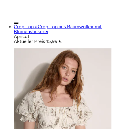
Crop-Top »Crop-Top aus Baumwolle« mit
Blumenstickerei
Apricot
Aktueller Preis
45,99 €