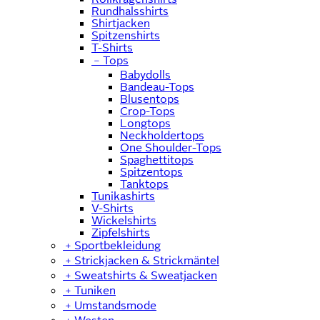
Rundhalsshirts
Shirtjacken
Spitzenshirts
T-Shirts
﹣
Tops
Babydolls
Bandeau-Tops
Blusentops
Crop-Tops
Longtops
Neckholdertops
One Shoulder-Tops
Spaghettitops
Spitzentops
Tanktops
Tunikashirts
V-Shirts
Wickelshirts
Zipfelshirts
﹢
Sportbekleidung
﹢
Strickjacken & Strickmäntel
﹢
Sweatshirts & Sweatjacken
﹢
Tuniken
﹢
Umstandsmode