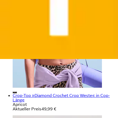
Crop-Top »Diamond Crochet Crop Weste« in Cop-
Länge
Apricot
Aktueller Preis
49,99 €