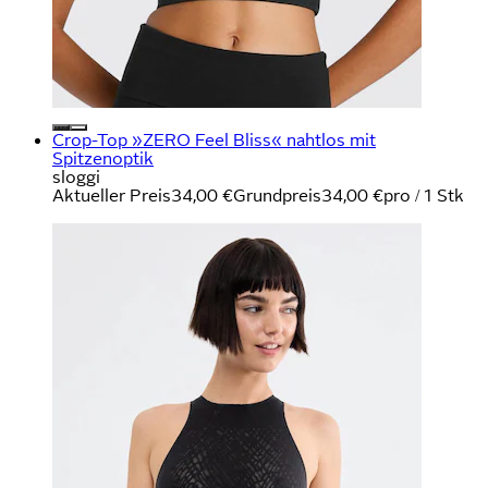
Crop-Top »ZERO Feel Bliss« nahtlos mit
Spitzenoptik
sloggi
Aktueller Preis
34,00 €
Grundpreis
34,00 €
pro
/
1 Stk