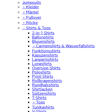
Jumpsuits
﹢
Kleider
﹢
Mäntel
﹢
Pullover
﹢
Röcke
﹣
Shirts & Tops
2-in-1 Shirts
Ballonshirts
Blusenshirts
﹢
Carmenshirts & Wasserfallshirts
Funktionsshirts
Kapuzenshirts
Langarmshirts
Longshirts
Oversize-Shirts
Poloshirts
Print-Shirts
Rollkragenshirts
Rundhalsshirts
Shirtjacken
Spitzenshirts
T-Shirts
﹢
Tops
Tunikashirts
V-Shirts