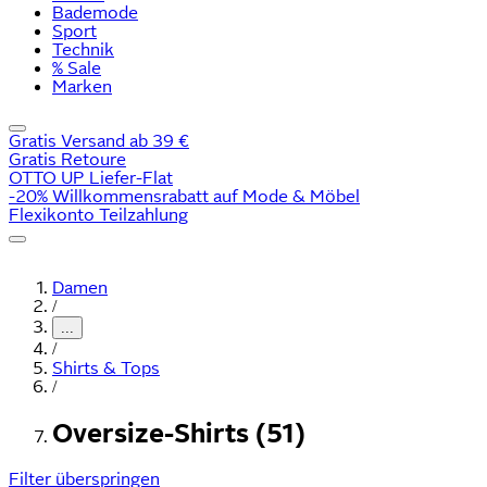
Bademode
Sport
Technik
% Sale
Marken
Gratis Versand ab 39 €
Gratis Retoure
OTTO UP Liefer-Flat
-20% Willkommensrabatt auf Mode & Möbel
Flexikonto Teilzahlung
Damen
/
...
/
Shirts & Tops
/
Oversize-Shirts (51)
Filter überspringen