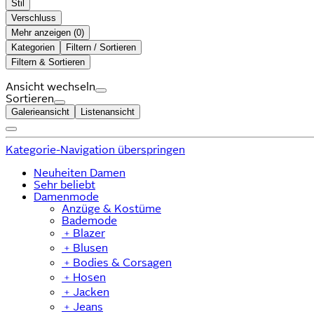
Stil
Verschluss
Mehr anzeigen (
)
Kategorien
Filtern / Sortieren
Filtern & Sortieren
Ansicht wechseln
Sortieren
Galerieansicht
Listenansicht
Kategorie-Navigation überspringen
Neuheiten Damen
Sehr beliebt
Damenmode
Anzüge & Kostüme
Bademode
﹢
Blazer
﹢
Blusen
﹢
Bodies & Corsagen
﹢
Hosen
﹢
Jacken
﹢
Jeans