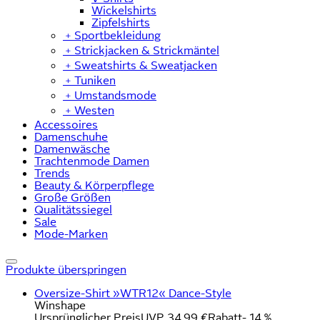
Wickelshirts
Zipfelshirts
﹢
Sportbekleidung
﹢
Strickjacken & Strickmäntel
﹢
Sweatshirts & Sweatjacken
﹢
Tuniken
﹢
Umstandsmode
﹢
Westen
Accessoires
Damenschuhe
Damenwäsche
Trachtenmode Damen
Trends
Beauty & Körperpflege
Große Größen
Qualitätssiegel
Sale
Mode-Marken
Produkte überspringen
Oversize-Shirt »WTR12« Dance-Style
Winshape
Ursprünglicher Preis
UVP 34,99 €
Rabatt
- 14 %