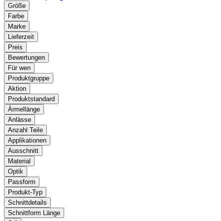
Größe
Farbe
Marke
Lieferzeit
Preis
Bewertungen
Für wen
Produktgruppe
Aktion
Produktstandard
Ärmellänge
Anlässe
Anzahl Teile
Applikationen
Ausschnitt
Material
Optik
Passform
Produkt-Typ
Schnittdetails
Schnittform Länge