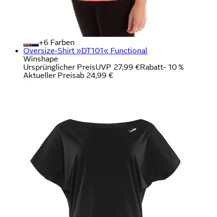
+
Farben
Oversize-Shirt »DT101« Functional
Winshape
Ursprünglicher Preis
UVP 27,99 €
Rabatt
- 10 %
Aktueller Preis
ab
24,99 €