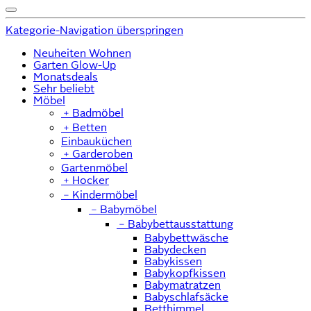
Kategorie-Navigation überspringen
Neuheiten Wohnen
Garten Glow-Up
Monatsdeals
Sehr beliebt
Möbel
﹢
Badmöbel
﹢
Betten
Einbauküchen
﹢
Garderoben
Gartenmöbel
﹢
Hocker
﹣
Kindermöbel
﹣
Babymöbel
﹣
Babybettausstattung
Babybettwäsche
Babydecken
Babykissen
Babykopfkissen
Babymatratzen
Babyschlafsäcke
Betthimmel