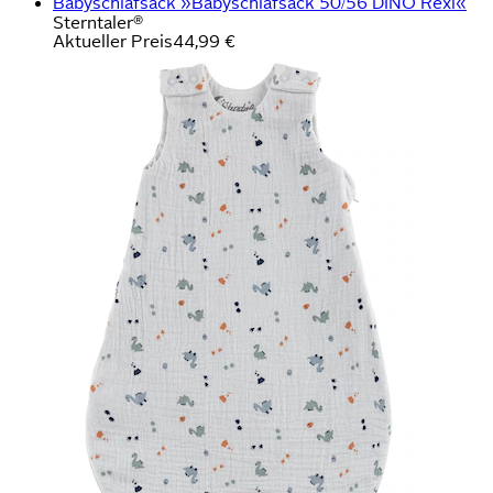
Babyschlafsack »Babyschlafsack 50/56 DINO Rexi«
Sterntaler®
Aktueller Preis
44,99 €