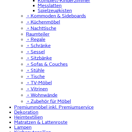
Komplett-Kinderzimmer
Messlatten
Spielzeugkisten
﹢
Kommoden & Sideboards
﹢
Küchenmöbel
﹢
Nachttische
Raumteiler
﹢
Regale
﹢
Schränke
﹢
Sessel
﹢
Sitzbänke
﹢
Sofas & Couches
﹢
Stühle
﹢
Tische
﹢
TV-Möbel
﹢
Vitrinen
﹢
Wohnwände
﹢
Zubehör für Möbel
Premiummöbel inkl. Premiumservice
Dekoration
Heimtextilien
Matratzen & Lattenroste
Lampen