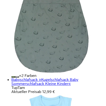
+
Farben
Babyschlafsack »Kugelschlafsack Baby
Sommerschlafsack Kleine Kinder«
TupTam
Aktueller Preis
ab
12,99 €