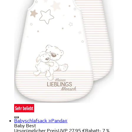
Babyschlafsack »Panda«
Baby Best
Ursprünglicher Preis
UVP 27,95 €
Rabatt
- 7 %