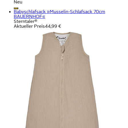
Neu
Babyschlafsack »Musselin-Schlafsack 70cm
BAUERNHOF«
Sterntaler®
Aktueller Preis
44,99 €