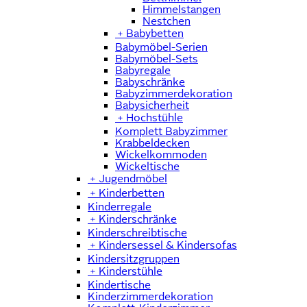
Himmelstangen
Nestchen
﹢
Babybetten
Babymöbel-Serien
Babymöbel-Sets
Babyregale
Babyschränke
Babyzimmerdekoration
Babysicherheit
﹢
Hochstühle
Komplett Babyzimmer
Krabbeldecken
Wickelkommoden
Wickeltische
﹢
Jugendmöbel
﹢
Kinderbetten
Kinderregale
﹢
Kinderschränke
Kinderschreibtische
﹢
Kindersessel & Kindersofas
Kindersitzgruppen
﹢
Kinderstühle
Kindertische
Kinderzimmerdekoration