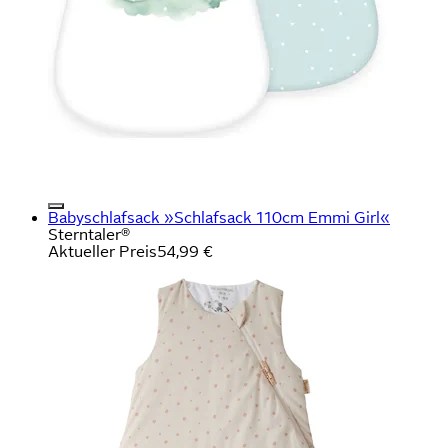
Babyschlafsack »Schlafsack 110cm Emmi Girl«
Sterntaler®
Aktueller Preis
54,99 €