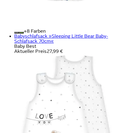
+
Farben
Babyschlafsack »Sleeping Little Bear Baby-
Schlafsack 70cm«
Baby Best
Aktueller Preis
27,99 €