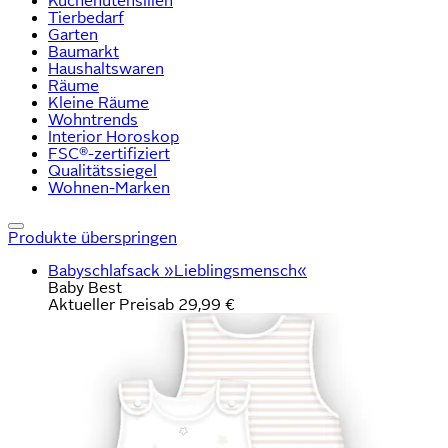
Küchenutensilien
Tierbedarf
Garten
Baumarkt
Haushaltswaren
Räume
Kleine Räume
Wohntrends
Interior Horoskop
FSC®-zertifiziert
Qualitätssiegel
Wohnen-Marken
Produkte überspringen
Babyschlafsack »Lieblingsmensch«
Baby Best
Aktueller Preis
ab
29,99 €