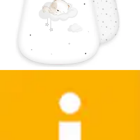
Babyschlafsack »mit Beinen, TOG 2,5« für das ganze
Jahr und Raumtemperaturen von 15-21°C
Fillikid
Aktueller Preis
ab
27,90 €